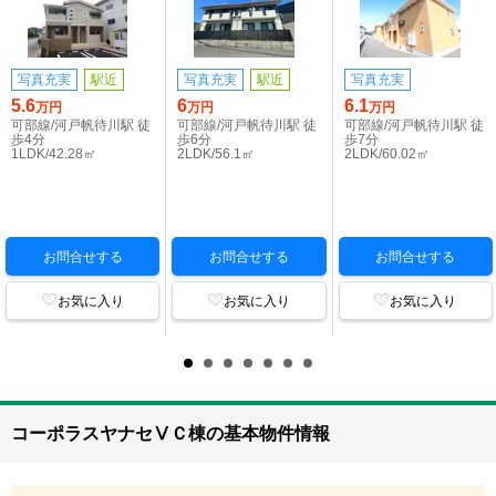
写真充実
駅近
写真充実
駅近
写真充実
5.6
6
6.1
万円
万円
万円
可部線/河戸帆待川駅 徒
可部線/河戸帆待川駅 徒
可部線/河戸帆待川駅 徒
歩4分
歩6分
歩7分
1LDK/42.28㎡
2LDK/56.1㎡
2LDK/60.02㎡
お問合せする
お問合せする
お問合せする
お気に入り
お気に入り
お気に入り
コーポラスヤナセⅤＣ棟の基本物件情報