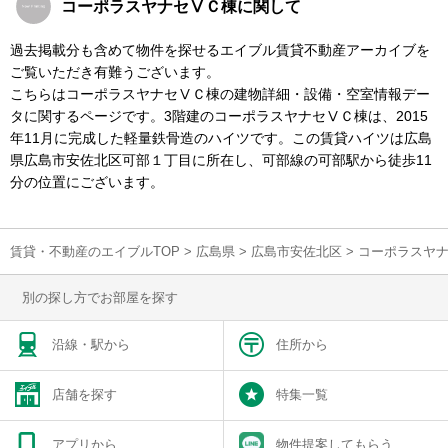
コーポラスヤナセⅤＣ棟に関して
過去掲載分も含めて物件を探せるエイブル賃貸不動産アーカイブを
ご覧いただき有難うございます。
こちらはコーポラスヤナセⅤＣ棟の建物詳細・設備・空室情報デー
タに関するページです。3階建のコーポラスヤナセⅤＣ棟は、2015
年11月に完成した軽量鉄骨造のハイツです。この賃貸ハイツは広島
県広島市安佐北区可部１丁目に所在し、可部線の可部駅から徒歩11
分の位置にございます。
賃貸・不動産のエイブルTOP
>
広島県
>
広島市安佐北区
>
コーポラスヤ
別の探し方でお部屋を探す
沿線・駅から
住所から
店舗を探す
特集一覧
アプリから
物件提案してもらう