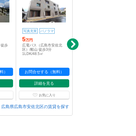
写真充実
パノラマ
駅近
5
5
万円
万円
 徒歩
広電バス（広島市安佐北
可部線/可部駅 徒歩7分
区）/船山 徒歩3分
1R/30.5㎡
1LDK/48.5㎡
料）
お問合せする（無料）
お問合せする（無料）
詳細を見る
詳細を見る
お気に入り
お気に入り
広島県広島市安佐北区の賃貸を探す