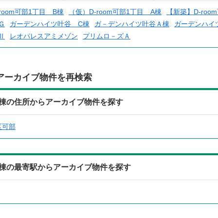
room可部1丁目 B棟
（仮）D-room可部1丁目 A棟
【新築】D-roo
Ｇ
ガーデンハイツ叶谷 C棟
ガ－デンハイツ叶谷Ａ棟
ガーデンハイ
Ⅱ
レオパレスアミメゾン
プリムロ－ズＡ
アーカイブ物件を再検索
棟の住所からアーカイブ物件を探す
区可部
棟の最寄駅からアーカイブ物件を探す