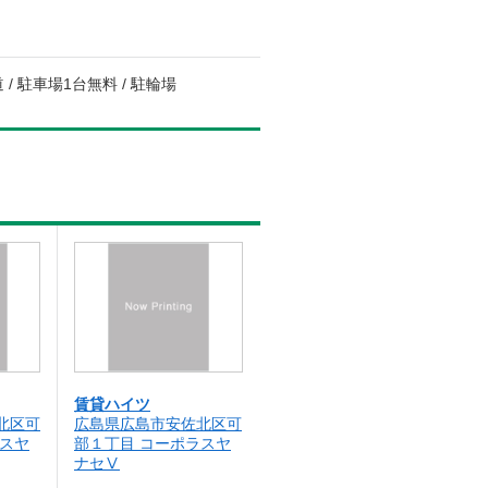
 / 駐車場1台無料 / 駐輪場
賃貸ハイツ
北区可
広島県広島市安佐北区可
ラスヤ
部１丁目 コーポラスヤ
ナセⅤ