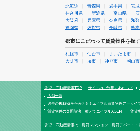
北海道
青森県
岩手県
宮城
神奈川県
新潟県
富山県
石
大阪府
兵庫県
奈良県
和歌
福岡県
佐賀県
長崎県
熊本
都市にこだわって賃貸物件を探
札幌市
仙台市
さいたま市
大阪市
堺市
神戸市
岡山市
賃貸・不動産情報TOP
サイトのご利用にあたって
店舗一覧
過去の掲載物件も探せる！エイブル賃貸物件アーカイ
賃貸物件の疑問解決！教えてエイブルAGENT
賃貸生
賃貸・不動産情報は、賃貸マンション・賃貸アパート・