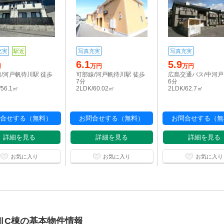
充実
駅近
写真充実
写真充実
6.1
5.9
円
万円
万円
/河戸帆待川駅 徒歩
可部線/河戸帆待川駅 徒歩
広島交通バス/中河戸
7分
6分
/56.1㎡
2LDK/60.02㎡
2LDK/62.7㎡
合せする（無料）
お問合せする（無料）
お問合せする（無
詳細を見る
詳細を見る
詳細を見る
お気に入り
お気に入り
お気に入り
ⅢC棟の基本物件情報