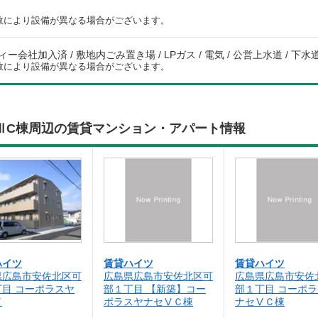
数により設備が異なる場合がございます。
ー会社加入済 / 敷地内ごみ置き場 / LPガス / 電気 / 公営上水道 / 下水道
数により設備が異なる場合がございます。
ⅢC棟周辺の賃貸マンション・アパート情報
ハイツ
賃貸ハイツ
賃貸ハイツ
県広島市安佐北区可
広島県広島市安佐北区可
広島県広島市安佐
丁目 コーポラスヤ
部１丁目 【新築】コー
部１丁目 コーポ
Ⅴ
ポラスヤナセⅤＣ棟
ナセⅤＣ棟