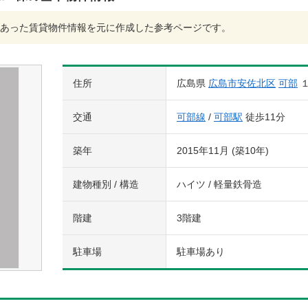
あった賃貸物件情報を元に作成した参考ページです。
住所
広島県
広島市安佐北区
可部
交通
可部線
/
可部駅
徒歩11分
築年
2015年11月 (築10年)
建物種別 / 構造
ハイツ / 軽量鉄骨造
階建
3階建
駐車場
駐車場あり