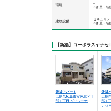
--
環境
※部屋・階
セキュリティ
建物設備
※部屋・階
【新築】コーポラスヤナセ
賃貸アパート
賃貸
広島県広島市安佐北区可
広島
部１丁目 グリシーナ
部１
ナセ