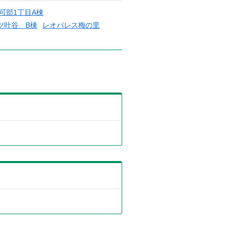
m可部1丁目A棟
ツ叶谷 B棟
レオパレス梅の里