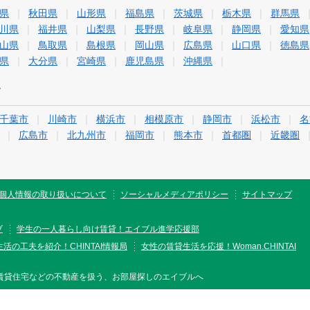
県
秋田県
山形県
福島県
茨城県
栃木県
群馬県
川県
福井県
山梨県
長野県
岐阜県
静岡県
愛知県
山県
鳥取県
島根県
岡山県
広島県
山口県
徳島県
県
大分県
宮崎県
鹿児島県
沖縄県
す
千葉市
川崎市
横浜市
相模原市
静岡市
浜松市
名
広島市
北九州市
福岡市
熊本市
首都圏
近畿圏
個人情報の取り扱いについて
ソーシャルメディアポリシー
サイトマップ
ブ
学生の一人暮らし向け賃貸！エイブル進学応援部
活の工夫を紹介！CHINTAI情報局
女性の賃貸生活を応援！Woman.CHINTAI
賃貸住宅などの不動産を扱う、お部屋探しのエイブルへ