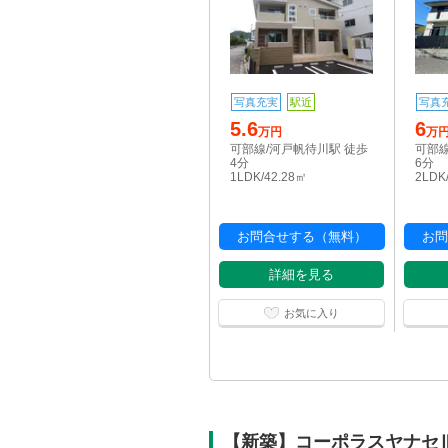
写真充実
駅近
写真
5.6
6
万円
万
可部線/河戸帆待川駅 徒歩
可部線
4分
6分
1LDK/42.28㎡
2LDK
お問合せする（無料）
お問
詳細を見る
お気に入り
【新築】コーポラスヤナセ