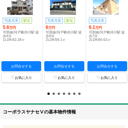
写真充実
駅近
写真充実
駅近
写真充実
5.6
6
6.1
万円
万円
万円
可部線/河戸帆待川駅 徒
可部線/河戸帆待川駅 徒
可部線/河戸帆待川駅 徒
歩4分
歩6分
歩7分
1LDK/42.28㎡
2LDK/56.1㎡
2LDK/60.02㎡
お問合せする
お問合せする
お問合せする
お気に入り
お気に入り
お気に入り
コーポラスヤナセⅤの基本物件情報