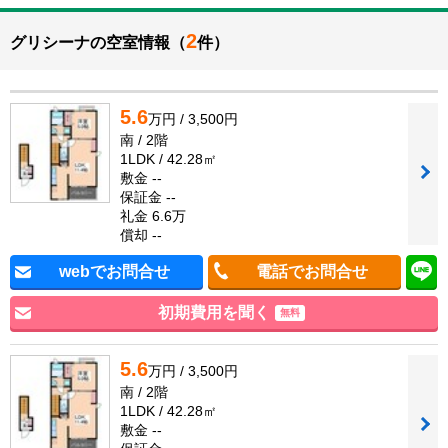
2
グリシーナの空室情報（
件）
5.6
万円 / 3,500円
南 / 2階
1LDK / 42.28㎡
敷金 --
保証金 --
礼金 6.6万
償却 --
webでお問合せ
電話でお問合せ
初期費用を聞く
無料
5.6
万円 / 3,500円
南 / 2階
1LDK / 42.28㎡
敷金 --