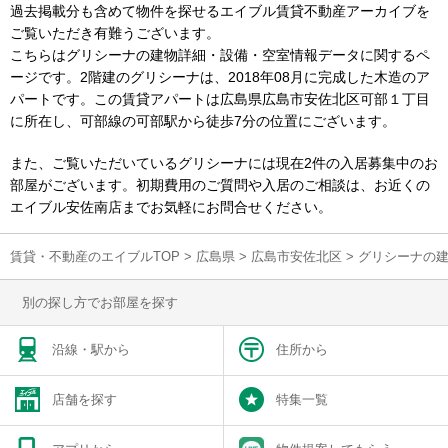
過去掲載分も含めて物件を探せるエイブル賃貸不動産アーカイブを
ご覧いただき有難うございます。
こちらはグリシーナの建物詳細・設備・空室情報データに関するペ
ージです。2階建のグリシーナは、2018年08月に完成した木造のア
パートです。この賃貸アパートは広島県広島市安佐北区可部１丁目
に所在し、可部線の可部駅から徒歩7分の位置にございます。
また、ご覧いただいているグリシーナには現在2件の入居募集中のお
部屋がございます。初期費用のご質問や入居のご相談は、お近くの
エイブル安佐南店までお気軽にお問合せください。
賃貸・不動産のエイブルTOP
>
広島県
>
広島市安佐北区
>
グリシーナの
別の探し方でお部屋を探す
沿線・駅から
住所から
店舗を探す
特集一覧