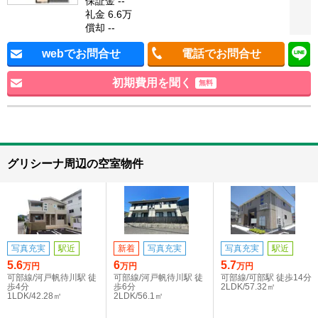
保証金 --
礼金 6.6万
償却 --
webでお問合せ
電話でお問合せ
初期費用を聞く
無料
グリシーナ周辺の空室物件
写真充実
駅近
新着
写真充実
写真充実
駅近
5.6
6
5.7
万円
万円
万円
可部線/河戸帆待川駅 徒
可部線/河戸帆待川駅 徒
可部線/可部駅 徒歩14分
歩4分
歩6分
2LDK/57.32㎡
1LDK/42.28㎡
2LDK/56.1㎡