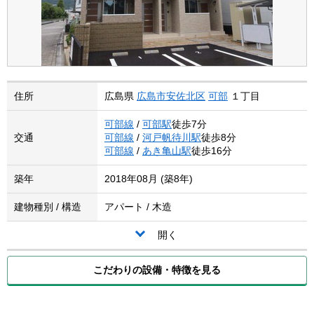
住所
広島県
広島市安佐北区
可部
１丁目
可部線
/
可部駅
徒歩7分
交通
可部線
/
河戸帆待川駅
徒歩8分
可部線
/
あき亀山駅
徒歩16分
築年
2018年08月 (築8年)
建物種別 / 構造
アパート / 木造
開く
こだわりの設備・特徴を見る