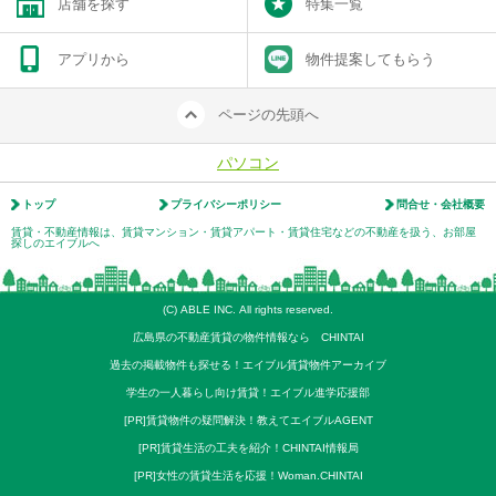
店舗を探す
特集一覧
アプリから
物件提案してもらう
ページの先頭へ
パソコン
トップ
プライバシーポリシー
問合せ・会社概要
賃貸・不動産情報は、賃貸マンション・賃貸アパート・賃貸住宅などの不動産を扱う、お部屋
探しのエイブルへ
(C) ABLE INC. All rights reserved.
広島県の不動産賃貸の物件情報なら CHINTAI
過去の掲載物件も探せる！エイブル賃貸物件アーカイブ
学生の一人暮らし向け賃貸！エイブル進学応援部
[PR]賃貸物件の疑問解決！教えてエイブルAGENT
[PR]賃貸生活の工夫を紹介！CHINTAI情報局
[PR]女性の賃貸生活を応援！Woman.CHINTAI