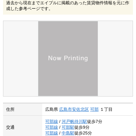
過去から現在までエイブルに掲載のあった賃貸物件情報を元に作
成した参考ページです。
住所
広島県
広島市安佐北区
可部
１丁目
可部線
/
河戸帆待川駅
徒歩7分
交通
可部線
/
可部駅
徒歩9分
可部線
/
中島駅
徒歩25分