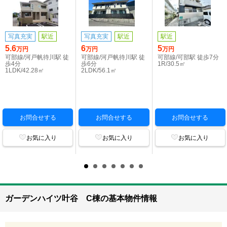
写真充実
駅近
写真充実
駅近
駅近
5.6
6
5
万円
万円
万円
可部線/河戸帆待川駅 徒
可部線/河戸帆待川駅 徒
可部線/可部駅 徒歩7分
歩4分
歩6分
1R/30.5㎡
1LDK/42.28㎡
2LDK/56.1㎡
お問合せする
お問合せする
お問合せする
お気に入り
お気に入り
お気に入り
ガーデンハイツ叶谷 C棟の基本物件情報