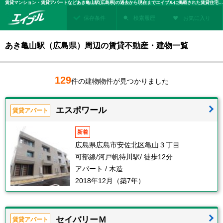
賃貸マンション・賃貸アパートなどあき亀山駅(広島県)の過去から現在までエイブルに掲載された賃貸住宅情報・建物情報を検索！不動産賃貸を探すなら、お部屋探しのエイブル
保存条件
検索履歴
お気に入り
あき亀山駅（広島県）周辺の賃貸不動産・建物一覧
129
件の建物物件が見つかりました
エスポワール
賃貸アパート
新着
広島県広島市安佐北区亀山３丁目
可部線/河戸帆待川駅/ 徒歩12分
アパート / 木造
2018年12月（築7年）
セイバリーＭ
賃貸アパート