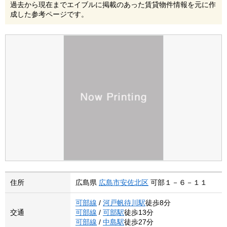
過去から現在までエイブルに掲載のあった賃貸物件情報を元に作
成した参考ページです。
住所
広島県
広島市安佐北区
可部１－６－１１
可部線
/
河戸帆待川駅
徒歩8分
交通
可部線
/
可部駅
徒歩13分
可部線
/
中島駅
徒歩27分