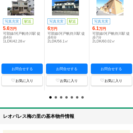
写真充実
駅近
写真充実
駅近
写真充実
5.6
6
6.1
万円
万円
万円
可部線/河戸帆待川駅 徒
可部線/河戸帆待川駅 徒
可部線/河戸帆待川駅 徒
歩4分
歩6分
歩7分
1LDK/42.28㎡
2LDK/56.1㎡
2LDK/60.02㎡
お問合せする
お問合せする
お問合せする
お気に入り
お気に入り
お気に入り
レオパレス梅の里の基本物件情報