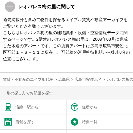
レオパレス梅の里に関して
過去掲載分も含めて物件を探せるエイブル賃貸不動産アーカイブを
ご覧いただき有難うございます。
こちらはレオパレス梅の里の建物詳細・設備・空室情報データに関
するページです。2階建のレオパレス梅の里は、2009年08月に完成
した木造のアパートです。この賃貸アパートは広島県広島市安佐北
区可部１－６－１１に所在し、可部線の河戸帆待川駅から徒歩8分の
位置にございます。
賃貸・不動産のエイブルTOP
>
広島県
>
広島市安佐北区
>
レオパレス梅
別の探し方でお部屋を探す
沿線・駅から
住所から
店舗を探す
特集一覧