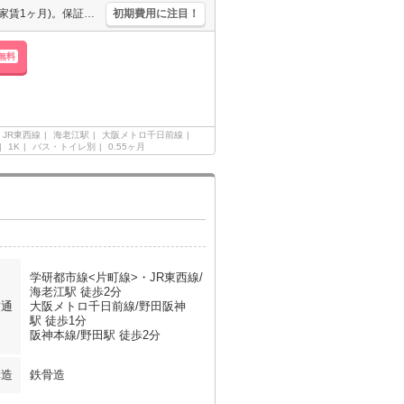
TVインターホン付き。違約金(12ヶ月未満 家賃2ヶ月、24ヶ月未満 家賃1ヶ月)。保証会社加入要(初回、月額総支払額の100%、更新料10,000円/年)。宅配ボックスあり。
初期費用に注目！
無料
JR東西線
海老江駅
大阪メトロ千日前線
1K
バス・トイレ別
0.55ヶ月
学研都市線<片町線>・JR東西線/
海老江駅 徒歩2分
交通
大阪メトロ千日前線/野田阪神
駅 徒歩1分
阪神本線/野田駅 徒歩2分
構造
鉄骨造