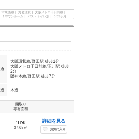
JR東西線
海老江駅
大阪メトロ千日前線
1R/ワンルーム
バス・トイレ別
0.55ヶ月
大阪環状線/野田駅 徒歩1分
大阪メトロ千日前線/玉川駅 徒歩
交通
2分
阪神本線/野田駅 徒歩7分
構造
木造
間取り
専有面積
詳細を見る
1LDK
37.68㎡
お気に入り