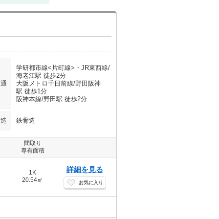
学研都市線<片町線>・JR東西線/
海老江駅 徒歩2分
交通
大阪メトロ千日前線/野田阪神
駅 徒歩1分
阪神本線/野田駅 徒歩2分
構造
鉄骨造
間取り
専有面積
詳細を見る
1K
20.54㎡
お気に入り