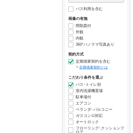
バス利用を含む
画像の有無
間取図付
外観
内観
360°パノラマ写真あり
契約方式
定期借家契約を含む
定期借家契約とは
こだわり条件を選ぶ
バス･トイレ別
室内洗濯機置場
駐車場付
エアコン
ベランダ･バルコニー
ガスコンロ対応
オートロック
フローリング･クッションフ
ロア