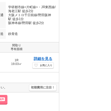
学研都市線<片町線>・JR東西線/
海老江駅 徒歩2分
交通
大阪メトロ千日前線/野田阪神
駅 徒歩1分
阪神本線/野田駅 徒歩2分
構造
鉄骨造
間取り
専有面積
詳細を見る
1R
19.03㎡
お気に入り
さい。
初期費用に注目！
無料