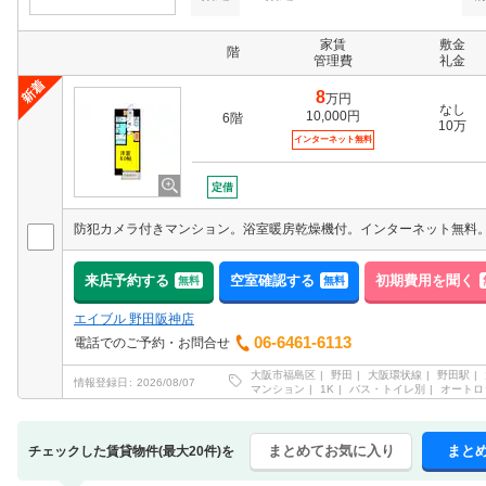
家賃
敷金
階
管理費
礼金
8
万円
なし
10,000円
6階
10万
インターネット無料
定借
来店予約する
空室確認する
初期費用を聞く
無料
無料
エイブル 野田阪神店
06-6461-6113
電話でのご予約・お問合せ
大阪市福島区
野田
大阪環状線
野田駅
情報登録日
2026/08/07
マンション
1K
バス・トイレ別
オートロ
まとめてお気に入り
まと
チェックした賃貸物件(最大20件)を