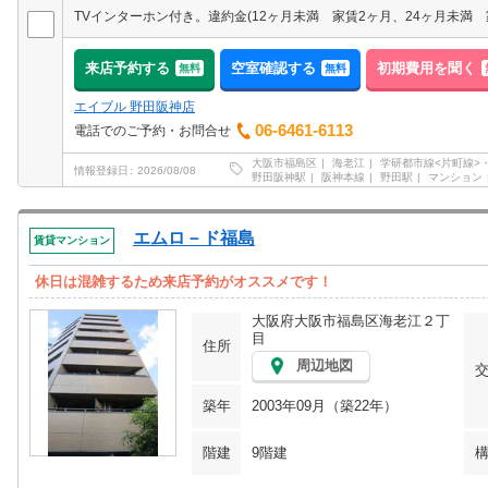
来店予約する
空室確認する
初期費用を聞く
無料
無料
エイブル 野田阪神店
06-6461-6113
電話でのご予約・お問合せ
大阪市福島区
海老江
学研都市線<片町線>・
情報登録日
2026/08/08
野田阪神駅
阪神本線
野田駅
マンション
エムロ－ド福島
賃貸マンション
休日は混雑するため来店予約がオススメです！
大阪府大阪市福島区海老江２丁
目
住所
周辺地図
築年
2003年09月（築22年）
階建
9階建