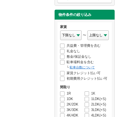
物件条件の絞り込み
家賃
〜
共益費・管理費を含む
礼金なし
敷金/保証金なし
駐車場料金を含む
駐車台数について
家賃クレジット払い可
初期費用クレジット払い可
間取り
1R
1K
1DK
1LDK(+S)
2K/2DK
2LDK(+S)
3K/3DK
3LDK(+S)
4K/4DK
4LDK(+S)