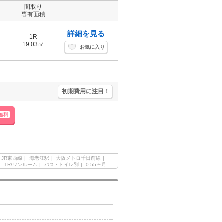
間取り
専有面積
詳細を見る
1R
19.03㎡
お気に入り
初期費用に注目！
無料
JR東西線
海老江駅
大阪メトロ千日前線
1R/ワンルーム
バス・トイレ別
0.55ヶ月