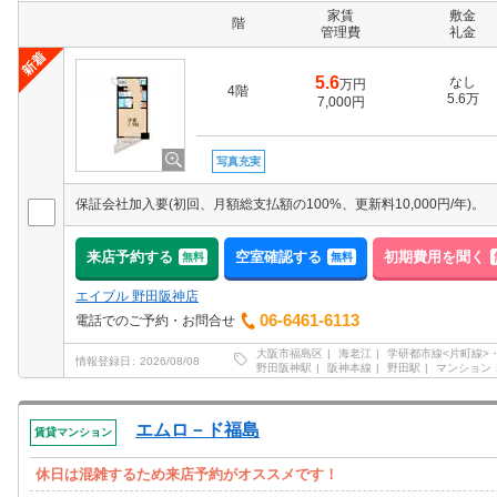
家賃
敷金
階
管理費
礼金
5.6
なし
万円
4階
5.6万
7,000円
写真充実
保証会社加入要(初回、月額総支払額の100%、更新料10,000円/年)。
来店予約する
空室確認する
初期費用を聞く
無料
無料
エイブル 野田阪神店
06-6461-6113
電話でのご予約・お問合せ
大阪市福島区
海老江
学研都市線<片町線>・
情報登録日
2026/08/08
野田阪神駅
阪神本線
野田駅
マンション
エムロ－ド福島
賃貸マンション
休日は混雑するため来店予約がオススメです！