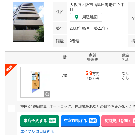
大阪府大阪市福島区海老江２丁
目
住所
周辺地図
築年
2003年09月（築22年）
階建
9階建
家賃
敷金
階
管理費
礼金
5.9
なし
万円
7階
なし
7,000円
室内洗濯機置場。オートロック。住環境をあなたの目でお確かめくだ
来店予約する
空室確認する
初期費用を聞く
無料
無料
エイブル 野田阪神店