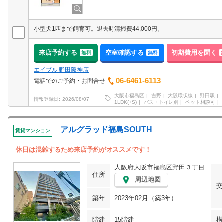
小型犬1匹まで飼育可。退去時清掃費44,000円。
来店予約する
空室確認する
初期費用を聞く
無料
無料
エイブル 野田阪神店
06-6461-6113
電話でのご予約・お問合せ
大阪市福島区
吉野
大阪環状線
野田駅
情報登録日
2026/08/07
1LDK(+S)
バス・トイレ別
ペット相談可
アルグラッド福島SOUTH
賃貸マンション
休日は混雑するため来店予約がオススメです！
大阪府大阪市福島区野田３丁目
住所
周辺地図
築年
2023年02月（築3年）
階建
15階建