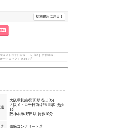
初期費用に注目！
無料
大阪メトロ千日前線
玉川駅
阪神本線
オートロック
0.55ヶ月
大阪環状線/野田駅 徒歩3分
大阪メトロ千日前線/玉川駅 徒歩
交通
1分
阪神本線/野田駅 徒歩10分
構造
鉄筋コンクリート造