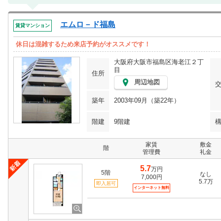
エムロ－ド福島
賃貸マンション
休日は混雑するため来店予約がオススメです！
大阪府大阪市福島区海老江２丁
目
住所
周辺地図
築年
2003年09月（築22年）
階建
9階建
家賃
敷金
階
管理費
礼金
5.7
万円
5階
なし
7,000円
5.7万
即入居可
インターネット無料