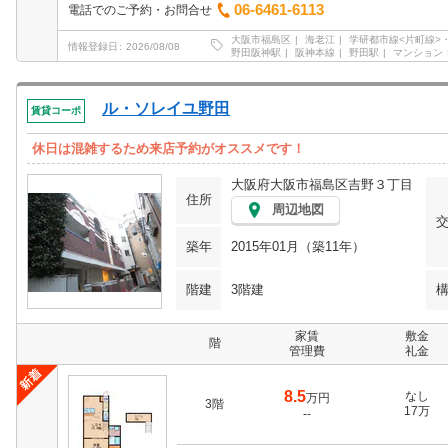
06-6461-6113
電話でのご予約・お問合せ
大阪市福島区
海老江
学研都市線<片町線>・
情報登録日
2026/08/08
野田阪神駅
阪神本線
野田駅
マンション
ル・ソレイユ野田
賃貸コーポ
休日は混雑するため来店予約がオススメです！
大阪府大阪市福島区吉野３丁目
住所
周辺地図
築年
2015年01月（築11年）
階建
3階建
家賃
敷金
階
管理費
礼金
8.5
なし
万円
3階
17万
--