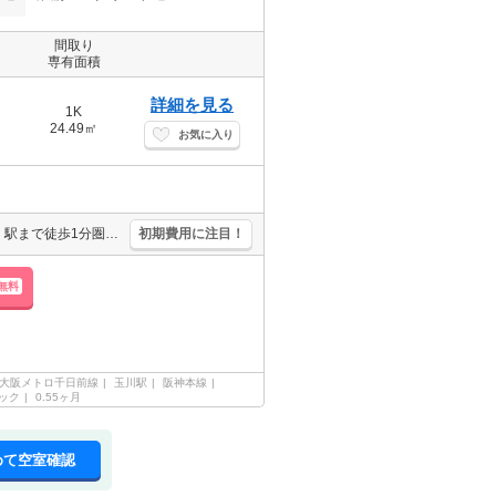
間取り
専有面積
詳細を見る
1K
24.49㎡
お気に入り
防犯カメラ付きマンション。浴室暖房乾燥機付。インターネット無料。駅まで徒歩1分圏内!。退去時、ルームクリーニング料金33,000円。設備が充実していますよね。
初期費用に注目！
無料
大阪メトロ千日前線
玉川駅
阪神本線
ック
0.55ヶ月
めて空室確認