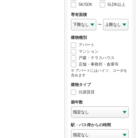
5K/5DK
5LDK以上
専有面積
〜
建物種別
アパート
マンション
戸建・テラスハウス
店舗・事務所・倉庫等
アパートにはハイツ、コーポを
含みます
建物タイプ
分譲賃貸
築年数
駅・バス停からの時間