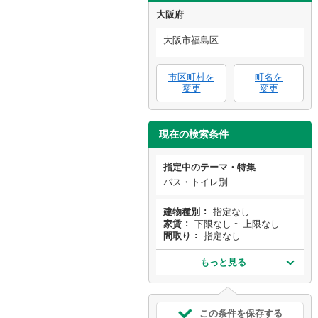
大阪府
大阪市福島区
市区町村を
町名を
変更
変更
現在の検索条件
指定中のテーマ・特集
バス・トイレ別
建物種別
指定なし
家賃
下限なし ~ 上限なし
間取り
指定なし
もっと見る
この条件を保存する