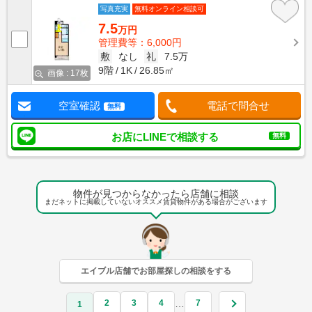
写真充実
無料オンライン相談可
7.5
万円
管理費等：6,000円
敷
なし
礼
7.5万
9階
1K
26.85㎡
画像 : 17枚
空室確認
電話で問合せ
無料
お店にLINEで相談する
無料
物件が見つからなかったら店舗に相談
まだネットに掲載していないオススメ賃貸物件がある場合がございます
エイブル店舗でお部屋探しの相談をする
2
3
4
7
…
1