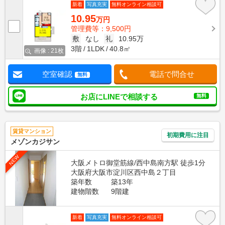
新着
写真充実
無料オンライン相談可
10.95
万円
管理費等：9,500円
敷
なし
礼
10.95万
3階
1LDK
40.8㎡
画像 : 21枚
空室確認
電話で問合せ
無料
お店にLINEで相談する
無料
賃貸マンション
初期費用に注目
メゾンカジサン
NEW
大阪メトロ御堂筋線/西中島南方駅 徒歩1分
大阪府大阪市淀川区西中島２丁目
築年数
築13年
建物階数
9階建
新着
写真充実
無料オンライン相談可