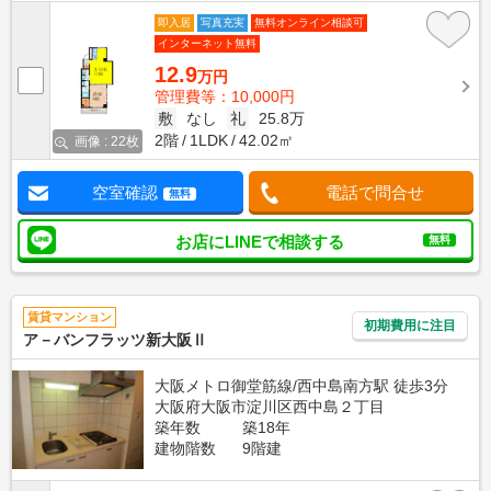
即入居
写真充実
無料オンライン相談可
インターネット無料
12.9
万円
管理費等：10,000円
敷
なし
礼
25.8万
2階
1LDK
42.02㎡
画像 : 22枚
空室確認
電話で問合せ
無料
お店にLINEで相談する
無料
賃貸マンション
初期費用に注目
ア－バンフラッツ新大阪Ⅱ
大阪メトロ御堂筋線/西中島南方駅 徒歩3分
大阪府大阪市淀川区西中島２丁目
築年数
築18年
建物階数
9階建