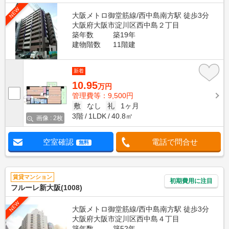
NEW
大阪メトロ御堂筋線/西中島南方駅 徒歩3分
大阪府大阪市淀川区西中島２丁目
築年数
築19年
建物階数
11階建
新着
10.95
万円
管理費等：9,500円
敷
なし
礼
1ヶ月
3階
1LDK
40.8㎡
画像 : 2枚
空室確認
電話で問合せ
無料
賃貸マンション
初期費用に注目
フルーレ新大阪(1008)
NEW
大阪メトロ御堂筋線/西中島南方駅 徒歩3分
大阪府大阪市淀川区西中島４丁目
築年数
築52年