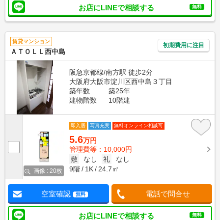
お店にLINEで相談する
無料
賃貸マンション
初期費用に注目
ＡＴＯＬＬ西中島
阪急京都線/南方駅 徒歩2分
大阪府大阪市淀川区西中島３丁目
築年数
築25年
建物階数
10階建
即入居
写真充実
無料オンライン相談可
5.6
万円
管理費等：10,000円
敷
なし
礼
なし
9階
1K
24.7㎡
画像 : 20枚
空室確認
電話で問合せ
無料
お店にLINEで相談する
無料