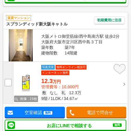
賃貸マンション
初期費用に注目
スプランディッド新大阪キャトル
大阪メトロ御堂筋線/西中島南方駅 徒歩2分
大阪府大阪市淀川区西中島３丁目
築年数
築7年
建物階数
14階建
写真充実
無料オンライン相談可
インターネット無料
12.3
万円
管理費等：10,000円
敷
なし
礼
12.3万
9階
1LDK
34.67㎡
画像 : 19枚
空室確認
電話で問合せ
無料
お店にLINEで相談する
無料