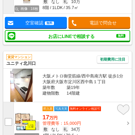
敷
なし
礼
10万
8階
1LDK
35.7㎡
画像 : 18枚
空室確認
電話で問合せ
無料
お店にLINEで相談する
無料
賃貸マンション
初期費用に注目
ユニティ北川口
大阪メトロ御堂筋線/西中島南方駅 徒歩1分
大阪府大阪市淀川区西中島１丁目
築年数
築19年
建物階数
14階建
即入居
写真充実
無料オンライン相談可
17
万円
管理費等：15,000円
敷
なし
礼
34万