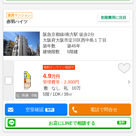
賃貸マンション
初期費用に注目
赤羽ハイツ
阪急京都線/南方駅 徒歩2分
大阪府大阪市淀川区西中島１丁目
築年数
築45年
建物階数
5階建
無料オンライン相談可
4.9
万円
管理費等：2,000円
敷
なし
礼
10万
5階
1DK
38㎡
画像 : 6枚
空室確認
電話で問合せ
無料
お店にLINEで相談する
無料