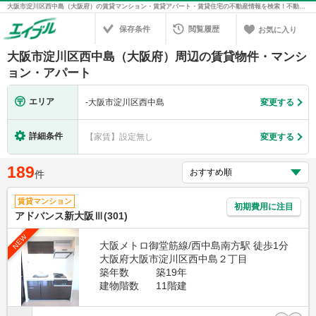
大阪市淀川区西中島（大阪府）の賃貸マンション・賃貸アパート・賃貸住宅の不動産情報を検索！不動産賃貸の物件探しは、お部屋探しのエイブル
保存条件
閲覧履歴
お気に入り
大阪市淀川区西中島（大阪府）周辺の賃貸物件・マンシ
ョン・アパート
エリア
-
大阪市淀川区西中島
変更する
詳細条件
【家賃】設定無し
変更する
189
件
賃貸マンション
初期費用に注目
アドバンス新大阪Ⅲ(301)
NEW
大阪メトロ御堂筋線/西中島南方駅 徒歩1分
大阪府大阪市淀川区西中島２丁目
築年数
築19年
建物階数
11階建