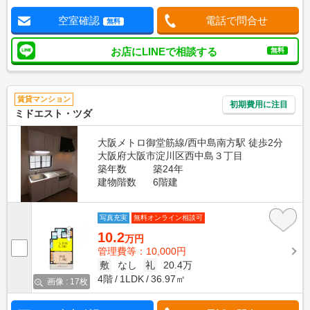
空室確認
電話で問合せ
無料
お店にLINEで相談する
無料
賃貸マンション
初期費用に注目
ミドエスト・ツダ
大阪メトロ御堂筋線/西中島南方駅 徒歩2分
大阪府大阪市淀川区西中島３丁目
築年数
築24年
建物階数
6階建
写真充実
無料オンライン相談可
10.2
万円
管理費等：10,000円
敷
なし
礼
20.4万
4階
1LDK
36.97㎡
画像 : 17枚