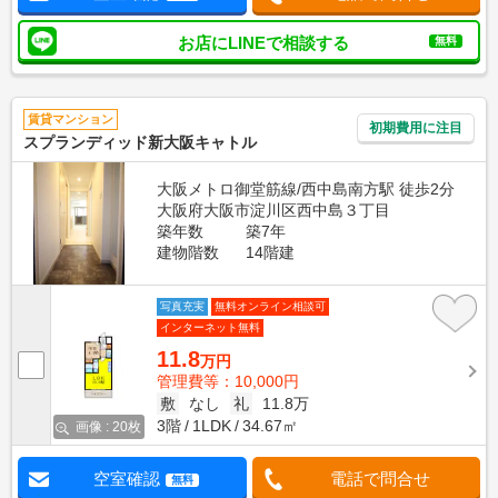
お店にLINEで相談する
無料
賃貸マンション
初期費用に注目
スプランディッド新大阪キャトル
大阪メトロ御堂筋線/西中島南方駅 徒歩2分
大阪府大阪市淀川区西中島３丁目
築年数
築7年
建物階数
14階建
写真充実
無料オンライン相談可
インターネット無料
11.8
万円
管理費等：10,000円
敷
なし
礼
11.8万
3階
1LDK
34.67㎡
画像 : 20枚
空室確認
電話で問合せ
無料