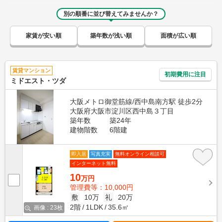
別の順番に並び替えてみませんか？
家賃が安い順
築年数が浅い順
面積が広い順
賃貸マンション
初期費用に注目
ミドエスト・ツダ
大阪メトロ御堂筋線/西中島南方駅 徒歩2分
大阪府大阪市淀川区西中島３丁目
築年数
築24年
建物階数
6階建
即入居
写真充実
無料オンライン相談可
インターネット無料
10
万円
管理費等：10,000円
敷
10万
礼
20万
2階
1LDK
35.6㎡
画像 : 23枚