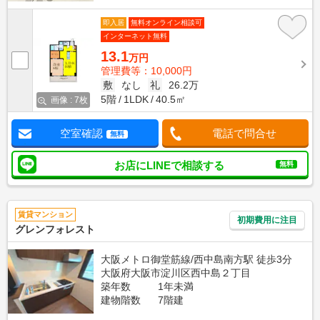
即入居
無料オンライン相談可
インターネット無料
13.1
万円
管理費等：10,000円
敷
なし
礼
26.2万
5階
1LDK
40.5㎡
画像 : 7枚
空室確認
電話で問合せ
無料
お店にLINEで相談する
無料
賃貸マンション
初期費用に注目
グレンフォレスト
大阪メトロ御堂筋線/西中島南方駅 徒歩3分
大阪府大阪市淀川区西中島２丁目
築年数
1年未満
建物階数
7階建