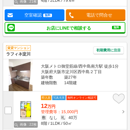
4階
2LDK
79.6㎡
画像 : 21枚
空室確認
電話で問合せ
無料
お店にLINEで相談する
無料
賃貸マンション
初期費用に注目
ラフィネ淀川
大阪メトロ御堂筋線/西中島南方駅 徒歩1分
大阪府大阪市淀川区西中島２丁目
築年数
築27年
建物階数
14階建
即入居
写真充実
無料オンライン相談可
12
万円
管理費等：15,000円
敷
なし
礼
40万
8階
1LDK
50㎡
画像 : 22枚