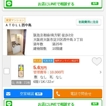
お店にLINEで相談する
無料
賃貸マンション
初期費用に注目
ＡＴＯＬＬ西中島
阪急京都線/南方駅 徒歩2分
大阪府大阪市淀川区西中島３丁目
築年数
築25年
建物階数
10階建
即入居
写真充実
無料オンライン相談可
5.6
万円
管理費等：10,000円
敷
なし
礼
なし
6階
1K
22㎡
画像 : 21枚
空室確認
電話で問合せ
無料
お店にLINEで相談する
無料