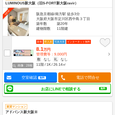
LUMINOUS新大阪（旧S-FORT新大阪ravir）
NEW
阪急京都線/南方駅 徒歩3分
大阪府大阪市淀川区西中島３丁目
築年数
築20年
建物階数
11階建
新着
即入居
写真充実
インターネット無料
8.1
万円
管理費等：9,000円
敷
なし
礼
なし
11階
1K
26.14㎡
画像 : 28枚
空室確認
電話で問合せ
無料
お店にLINEで相談する
無料
賃貸マンション
アドバンス新大阪Ⅲ