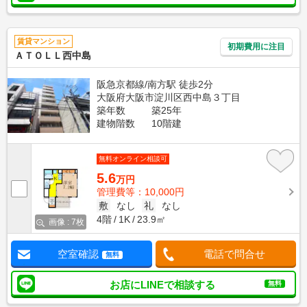
賃貸マンション
初期費用に注目
ＡＴＯＬＬ西中島
阪急京都線/南方駅 徒歩2分
大阪府大阪市淀川区西中島３丁目
築年数
築25年
建物階数
10階建
無料オンライン相談可
5.6
万円
管理費等：10,000円
敷
なし
礼
なし
4階
1K
23.9㎡
画像 : 7枚
空室確認
電話で問合せ
無料
お店にLINEで相談する
無料