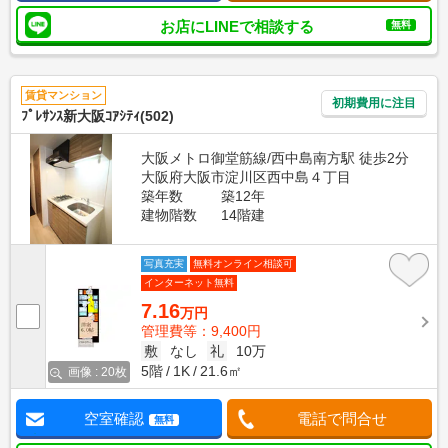
お店にLINEで相談する
無料
賃貸マンション
初期費用に注目
ﾌﾟﾚｻﾝｽ新大阪ｺｱｼﾃｨ(502)
大阪メトロ御堂筋線/西中島南方駅 徒歩2分
大阪府大阪市淀川区西中島４丁目
築年数
築12年
建物階数
14階建
写真充実
無料オンライン相談可
インターネット無料
7.16
万円
管理費等：9,400円
敷
なし
礼
10万
5階
1K
21.6㎡
画像 : 20枚
空室確認
電話で問合せ
無料