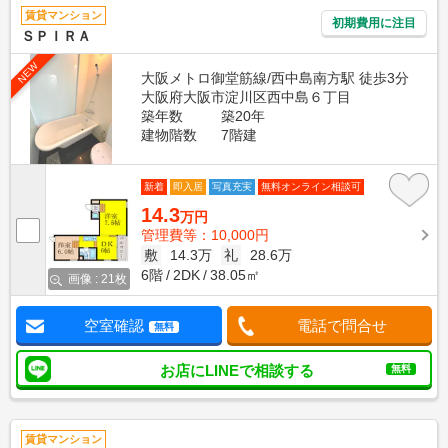
賃貸マンション
初期費用に注目
ＳＰＩＲＡ
NEW
大阪メトロ御堂筋線/西中島南方駅 徒歩3分
大阪府大阪市淀川区西中島６丁目
築年数
築20年
建物階数
7階建
新着
即入居
写真充実
無料オンライン相談可
14.3
万円
管理費等：10,000円
敷
14.3万
礼
28.6万
6階
2DK
38.05㎡
画像 : 21枚
空室確認
電話で問合せ
無料
お店にLINEで相談する
無料
賃貸マンション