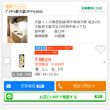
賃貸マンション
初期費用に注目
ﾌﾟﾚｻﾝｽ新大阪ｺｱｼﾃｨ(302)
大阪メトロ御堂筋線/西中島南方駅 徒歩2分
大阪府大阪市淀川区西中島４丁目
築年数
築12年
建物階数
14階建
写真充実
無料オンライン相談可
インターネット無料
7.06
万円
管理費等：9,400円
敷
なし
礼
5万
3階
1K
21.6㎡
画像 : 20枚
空室確認
電話で問合せ
無料
お店にLINEで相談する
無料