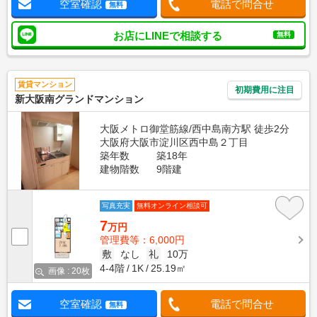
空室確認
電話で問合せ
無料
お店にLINEで相談する
無料
賃貸マンション
初期費用に注目
新大阪南グランドマンション
大阪メトロ御堂筋線/西中島南方駅 徒歩2分
大阪府大阪市淀川区西中島２丁目
築年数
築18年
建物階数
9階建
写真充実
無料オンライン相談可
7
万円
管理費等：6,000円
敷
なし
礼
10万
4-4階
1K
25.19㎡
画像 : 20枚
空室確認
電話で問合せ
無料