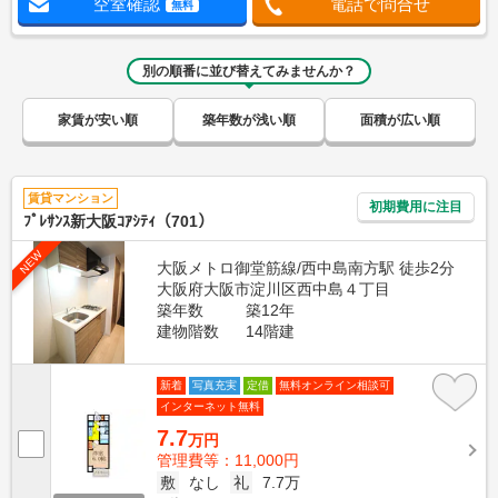
空室確認
電話で問合せ
無料
別の順番に並び替えてみませんか？
家賃が安い順
築年数が浅い順
面積が広い順
賃貸マンション
初期費用に注目
ﾌﾟﾚｻﾝｽ新大阪ｺｱｼﾃｨ（701）
NEW
大阪メトロ御堂筋線/西中島南方駅 徒歩2分
大阪府大阪市淀川区西中島４丁目
築年数
築12年
建物階数
14階建
新着
写真充実
定借
無料オンライン相談可
インターネット無料
7.7
万円
管理費等：11,000円
敷
なし
礼
7.7万