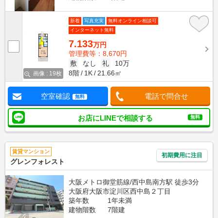
新着
写真充実
無料オンライン相談可
インターネット無料
7.133
万円
管理費等：8,670円
敷
なし
礼
10万
8階
1K
21.66㎡
画像 : 19枚
空室確認
電話で問合せ
無料
お店にLINEで相談する
無料
賃貸マンション
初期費用に注目
グレンフォレスト
大阪メトロ御堂筋線/西中島南方駅 徒歩3分
大阪府大阪市淀川区西中島２丁目
築年数
1年未満
建物階数
7階建