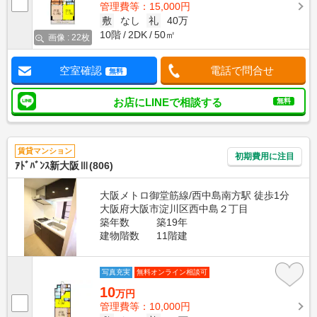
管理費等：15,000円
敷
なし
礼
40万
10階
2DK
50㎡
画像 : 22枚
空室確認
電話で問合せ
無料
お店にLINEで相談する
無料
賃貸マンション
初期費用に注目
ｱﾄﾞﾊﾞﾝｽ新大阪Ⅲ(806)
大阪メトロ御堂筋線/西中島南方駅 徒歩1分
大阪府大阪市淀川区西中島２丁目
築年数
築19年
建物階数
11階建
写真充実
無料オンライン相談可
10
万円
管理費等：10,000円