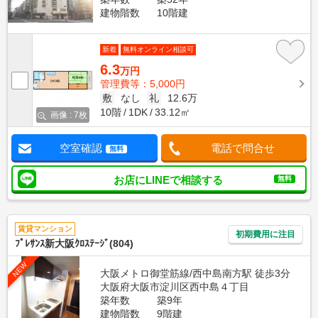
建物階数
10階建
新着
無料オンライン相談可
6.3
万円
管理費等：5,000円
敷
なし
礼
12.6万
10階
1DK
33.12㎡
画像 : 7枚
空室確認
電話で問合せ
無料
お店にLINEで相談する
無料
賃貸マンション
初期費用に注目
ﾌﾟﾚｻﾝｽ新大阪ｸﾛｽﾃｰｼﾞ(804)
NEW
大阪メトロ御堂筋線/西中島南方駅 徒歩3分
大阪府大阪市淀川区西中島４丁目
築年数
築9年
建物階数
9階建