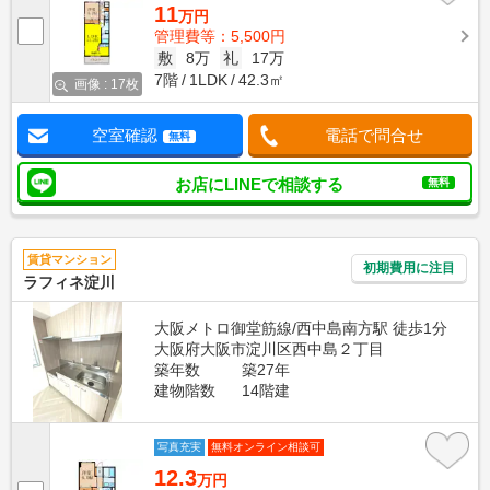
11
万円
管理費等：5,500円
敷
8万
礼
17万
7階
1LDK
42.3㎡
画像 : 17枚
空室確認
電話で問合せ
無料
お店にLINEで相談する
無料
賃貸マンション
初期費用に注目
ラフィネ淀川
大阪メトロ御堂筋線/西中島南方駅 徒歩1分
大阪府大阪市淀川区西中島２丁目
築年数
築27年
建物階数
14階建
写真充実
無料オンライン相談可
12.3
万円