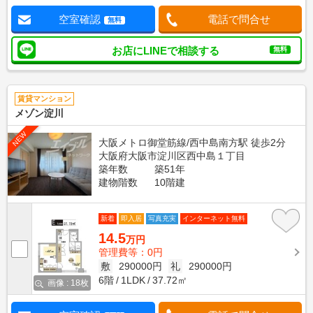
空室確認
電話で問合せ
無料
お店にLINEで相談する
無料
賃貸マンション
メゾン淀川
NEW
大阪メトロ御堂筋線/西中島南方駅 徒歩2分
大阪府大阪市淀川区西中島１丁目
築年数
築51年
建物階数
10階建
新着
即入居
写真充実
インターネット無料
14.5
万円
管理費等：0円
敷
290000円
礼
290000円
6階
1LDK
37.72㎡
画像 : 18枚