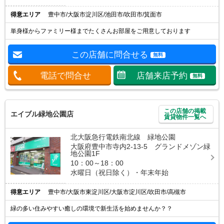
得意エリア
豊中市/大阪市淀川区/池田市/吹田市/箕面市
単身様からファミリー様までたくさんお部屋をご用意しております
この店舗に問合せる
無料
電話で問合せ
店舗来店予約
無料
この店舗の掲載
エイブル緑地公園店
賃貸物件一覧へ
北大阪急行電鉄南北線 緑地公園
大阪府豊中市寺内2-13-5 グランドメゾン緑
地公園1F
10：00～18：00
水曜日（祝日除く）・年末年始
得意エリア
豊中市/大阪市東淀川区/大阪市淀川区/吹田市/高槻市
緑の多い住みやすい癒しの環境で新生活を始めませんか？？