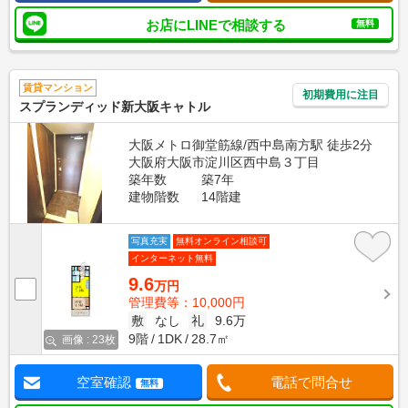
お店にLINEで相談する
無料
賃貸マンション
初期費用に注目
スプランディッド新大阪キャトル
大阪メトロ御堂筋線/西中島南方駅 徒歩2分
大阪府大阪市淀川区西中島３丁目
築年数
築7年
建物階数
14階建
写真充実
無料オンライン相談可
インターネット無料
9.6
万円
管理費等：10,000円
敷
なし
礼
9.6万
9階
1DK
28.7㎡
画像 : 23枚
空室確認
電話で問合せ
無料