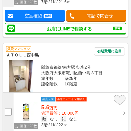
7階
1K
21.6㎡
画像 : 20枚
空室確認
電話で問合せ
無料
お店にLINEで相談する
無料
賃貸マンション
初期費用に注目
ＡＴＯＬＬ西中島
阪急京都線/南方駅 徒歩2分
大阪府大阪市淀川区西中島３丁目
築年数
築25年
建物階数
10階建
写真充実
無料オンライン相談可
5.6
万円
管理費等：10,000円
敷
なし
礼
なし
3階
1K
22㎡
画像 : 20枚