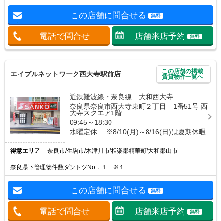
この店舗に問合せる
無料
電話で問合せ
店舗来店予約
無料
この店舗の掲載
エイブルネットワーク西大寺駅前店
賃貸物件一覧へ
近鉄難波線・奈良線 大和西大寺
奈良県奈良市西大寺東町２丁目 1番51号 西
大寺スクエア1階
09:45～18:30
水曜定休 ※8/10(月)～8/16(日)は夏期休暇
得意エリア
奈良市/生駒市/木津川市/相楽郡精華町/大和郡山市
奈良県下管理物件数ダントツNo．１！※１
この店舗に問合せる
無料
電話で問合せ
店舗来店予約
無料