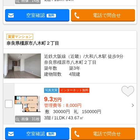
画像 : 14枚
空室確認
電話で問合せ
無料
賃貸マンション
奈良県橿原市八木町２丁目
近鉄大阪線（近畿）/大和八木駅 徒歩9分
奈良県橿原市八木町２丁目
築年数
築3年
建物階数
4階建
写真充実
インターネット無料
9.3
万円
管理費等：8,000円
敷
30000円
礼
150000円
3階
1LDK
43.67㎡
画像 : 31枚
空室確認
電話で問合せ
無料