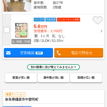
築年数
築27年
建物階数
2階建
パノラマ
写真充実
インターネット無料
5.6
万円
管理費等：3,700円
敷
1ヶ月
礼
なし
2階
2LDK
51.03㎡
画像 : 30枚
空室確認
電話で問合せ
無料
別の順番に並び替えてみませんか？
家賃が安い順
築年数が浅い順
面積が広い順
賃貸マンション
奈良県橿原市中曽司町