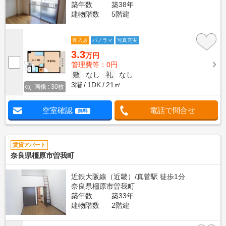
築年数
築38年
建物階数
5階建
即入居
パノラマ
写真充実
3.3
万円
管理費等：0円
敷
なし
礼
なし
3階
1DK
21㎡
画像 : 30枚
空室確認
電話で問合せ
無料
賃貸アパート
奈良県橿原市曽我町
近鉄大阪線（近畿）/真菅駅 徒歩1分
奈良県橿原市曽我町
築年数
築33年
建物階数
2階建