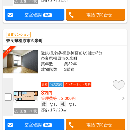
2階
1R
21.3㎡
画像 : 32枚
空室確認
電話で問合せ
無料
賃貸マンション
奈良県橿原市久米町
NEW
近鉄橿原線/橿原神宮前駅 徒歩2分
奈良県橿原市久米町
築年数
築32年
建物階数
3階建
新着
写真充実
インターネット無料
3
万円
管理費等：2,000円
敷
なし
礼
なし
2階
1R
20㎡
画像 : 30枚
空室確認
電話で問合せ
無料