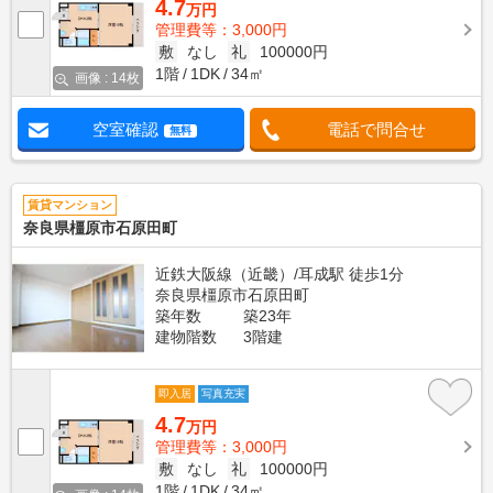
4.7
万円
管理費等：3,000円
敷
なし
礼
100000円
1階
1DK
34㎡
画像 : 14枚
空室確認
電話で問合せ
無料
賃貸マンション
奈良県橿原市石原田町
近鉄大阪線（近畿）/耳成駅 徒歩1分
奈良県橿原市石原田町
築年数
築23年
建物階数
3階建
即入居
写真充実
4.7
万円
管理費等：3,000円
敷
なし
礼
100000円
1階
1DK
34㎡