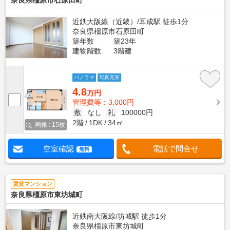
奈良県橿原市石原田町
近鉄大阪線（近畿）/耳成駅 徒歩1分
奈良県橿原市石原田町
築年数
築23年
建物階数
3階建
パノラマ
写真充実
4.8
万円
管理費等：3,000円
敷
なし
礼
100000円
2階
1DK
34㎡
画像 : 15枚
空室確認
電話で問合せ
無料
賃貸マンション
奈良県橿原市東坊城町
近鉄南大阪線/坊城駅 徒歩1分
奈良県橿原市東坊城町