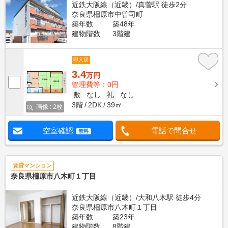
近鉄大阪線（近畿）/真菅駅 徒歩2分
奈良県橿原市中曽司町
築年数
築48年
建物階数
3階建
即入居
3.4
万円
管理費等：0円
敷
なし
礼
なし
3階
2DK
39㎡
画像 : 2枚
空室確認
電話で問合せ
無料
賃貸マンション
奈良県橿原市八木町１丁目
近鉄大阪線（近畿）/大和八木駅 徒歩4分
奈良県橿原市八木町１丁目
築年数
築23年
建物階数
8階建