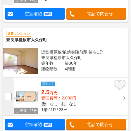
画像 : 14枚
空室確認
電話で問合せ
無料
賃貸マンション
奈良県橿原市大久保町
近鉄橿原線/畝傍御陵前駅 徒歩1分
奈良県橿原市大久保町
築年数
築30年
建物階数
4階建
写真充実
2.5
万円
管理費等：2,000円
敷
なし
礼
なし
1階
1R
23㎡
画像 : 25枚
空室確認
電話で問合せ
無料