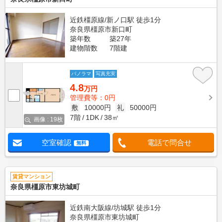
近鉄橿原線/新ノ口駅 徒歩1分
奈良県橿原市新口町
築年数
築27年
建物階数
7階建
パノラマ
写真充実
4.8
万円
管理費等：0円
敷
10000円
礼
50000円
7階
1DK
38㎡
画像 : 19枚
空室確認
電話で問合せ
無料
賃貸マンション
奈良県橿原市東坊城町
近鉄南大阪線/坊城駅 徒歩1分
奈良県橿原市東坊城町