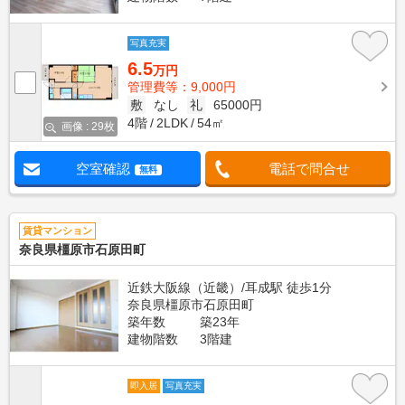
写真充実
6.5
万円
管理費等：9,000円
敷
なし
礼
65000円
4階
2LDK
54㎡
画像 : 29枚
空室確認
電話で問合せ
無料
賃貸マンション
奈良県橿原市石原田町
近鉄大阪線（近畿）/耳成駅 徒歩1分
奈良県橿原市石原田町
築年数
築23年
建物階数
3階建
即入居
写真充実