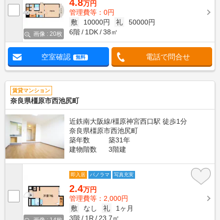
4.8
万円
管理費等：0円
敷
10000円
礼
50000円
6階
1DK
38㎡
画像 : 20枚
空室確認
電話で問合せ
無料
賃貸マンション
奈良県橿原市西池尻町
近鉄南大阪線/橿原神宮西口駅 徒歩1分
奈良県橿原市西池尻町
築年数
築31年
建物階数
3階建
即入居
パノラマ
写真充実
2.4
万円
管理費等：2,000円
敷
なし
礼
1ヶ月
3階
1R
23.7㎡