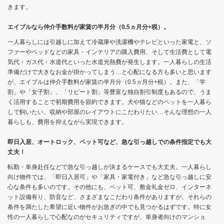
きます。
エイブルなら仲介手数料が家賃の半月分（0.5ヵ月分+税）。
一人暮らしには引越しに加えて冷蔵庫や洗濯機やテレビといった家電と、ソ
ファーやベッドなどの家具・インテリアの購入費用、そして生活費として電
気代・ガス代・水道代といった水道光熱費が発生します。一人暮らしの生活
準備だけで大きなお金が掛かってしまう…と心配になる方も多いと思います
が、エイブルは仲介手数料が家賃の半月分（0.5ヵ月分+税）。また、「学
割」や「女子割」、「リピート割」等豊富な独自割引制度もあるので、うま
く活用することで初期費用を節約できます。犬や猫などのペットを一人暮ら
しで飼いたい、収納や部屋のレイアウトにこだわりたい…そんな理想の一人
暮らしも、費用を抑えながら実現できます。
即日入居、オートロック、ペット可など、急な引っ越しでの条件指定でも大
丈夫！
転勤・単身赴任などで急な引っ越しが決まるケースでも大丈夫。一人暮らし
向け物件では、「即日入居可」や「家具・家電付き」など急な引っ越しに安
心な条件も多いのです。その他にも、ペット可、敷金礼金ゼロ、インターネ
ット設備有り、防音など、さまざまなこだわり条件がありますが、それらの
条件を満たした希望に近い物件がお急ぎの中でも見つかるはずです。特に女
性の一人暮らしで心配なのがセキュリティですが、単身者向けのマンショ