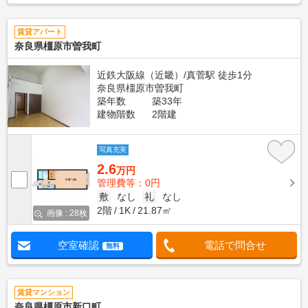
賃貸アパート
奈良県橿原市曽我町
近鉄大阪線（近畿）/真菅駅 徒歩1分
奈良県橿原市曽我町
築年数
築33年
建物階数
2階建
写真充実
2.6
万円
管理費等：0円
敷
なし
礼
なし
2階
1K
21.87㎡
画像 : 28枚
空室確認
電話で問合せ
無料
賃貸マンション
奈良県橿原市新口町