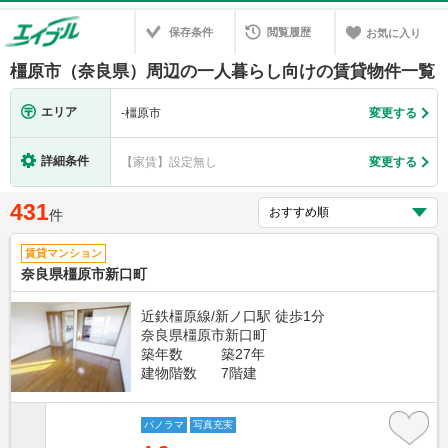
保存条件
閲覧履歴
お気に入り
橿原市（奈良県）周辺の一人暮らし向けの賃貸物件一覧
エリア
-
橿原市
変更する
詳細条件
【家賃】設定無し
変更する
431
件
賃貸マンション
奈良県橿原市新口町
近鉄橿原線/新ノ口駅 徒歩1分
奈良県橿原市新口町
築年数
築27年
建物階数
7階建
パノラマ
写真充実