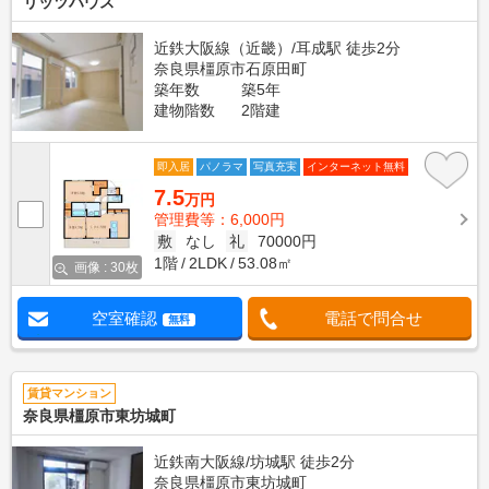
リッツハウス
近鉄大阪線（近畿）/耳成駅 徒歩2分
奈良県橿原市石原田町
築年数
築5年
建物階数
2階建
即入居
パノラマ
写真充実
インターネット無料
7.5
万円
管理費等：6,000円
敷
なし
礼
70000円
1階
2LDK
53.08㎡
画像 : 30枚
空室確認
電話で問合せ
無料
賃貸マンション
奈良県橿原市東坊城町
近鉄南大阪線/坊城駅 徒歩2分
奈良県橿原市東坊城町