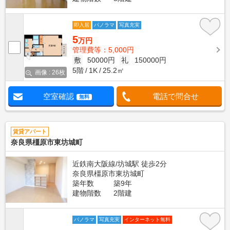
即入居
パノラマ
写真充実
5
万円
管理費等：5,000円
敷
50000円
礼
150000円
5階
1K
25.2㎡
画像 : 26枚
空室確認
電話で問合せ
無料
賃貸アパート
奈良県橿原市東坊城町
近鉄南大阪線/坊城駅 徒歩2分
奈良県橿原市東坊城町
築年数
築9年
建物階数
2階建
パノラマ
写真充実
インターネット無料