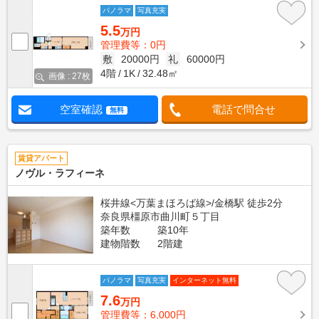
パノラマ
写真充実
5.5
万円
管理費等：0円
敷
20000円
礼
60000円
4階
1K
32.48㎡
画像 : 27枚
空室確認
電話で問合せ
無料
賃貸アパート
ノヴル・ラフィーネ
桜井線<万葉まほろば線>/金橋駅 徒歩2分
奈良県橿原市曲川町５丁目
築年数
築10年
建物階数
2階建
パノラマ
写真充実
インターネット無料
7.6
万円
管理費等：6,000円