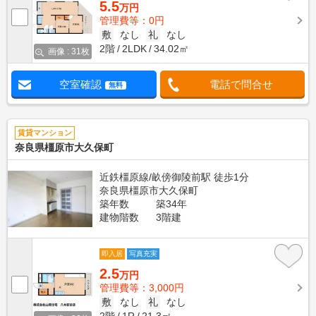
5.5
万円
管理費等：0円
敷
なし
礼
なし
2階
2LDK
34.02㎡
画像 : 31枚
空室確認
電話で問合せ
無料
賃貸マンション
奈良県橿原市大久保町
近鉄橿原線/畝傍御陵前駅 徒歩1分
奈良県橿原市大久保町
築年数
築34年
建物階数
3階建
即入居
写真充実
2.5
万円
管理費等：3,000円
敷
なし
礼
なし