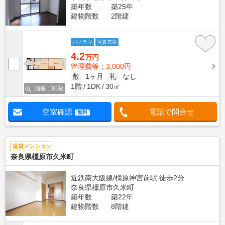
築年数
築25年
建物階数
2階建
パノラマ
写真充実
4.2
万円
管理費等：3,000円
敷
1ヶ月
礼
なし
1階
1DK
30㎡
画像 : 30枚
空室確認
電話で問合せ
無料
賃貸マンション
奈良県橿原市久米町
近鉄南大阪線/橿原神宮前駅 徒歩2分
奈良県橿原市久米町
築年数
築22年
建物階数
8階建