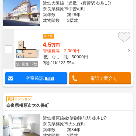
近鉄大阪線（近畿）/真菅駅 徒歩1分
奈良県橿原市中曽司町
築年数
築28年
建物階数
3階建
即入居
4.5
万円
管理費等：2,000円
敷
なし
礼
50000円
3階
1K
23.55㎡
画像 : 2枚
空室確認
電話で問合せ
無料
賃貸マンション
奈良県橿原市大久保町
近鉄橿原線/畝傍御陵前駅 徒歩1分
奈良県橿原市大久保町
築年数
築34年
建物階数
3階建