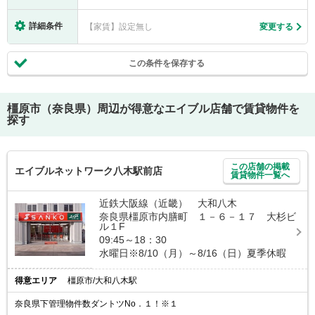
詳細条件
【家賃】設定無し
変更する
この条件を保存する
橿原市（奈良県）
周辺が得意なエイブル店舗で賃貸物件を
探す
この店舗の掲載
エイブルネットワーク八木駅前店
賃貸物件一覧へ
近鉄大阪線（近畿） 大和八木
奈良県橿原市内膳町 １－６－１７ 大杉ビ
ル１F
09:45～18：30
水曜日※8/10（月）～8/16（日）夏季休暇
得意エリア
橿原市/大和八木駅
奈良県下管理物件数ダントツNo．１！※１