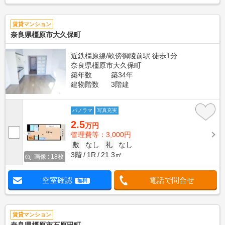
賃貸マンション
奈良県橿原市大久保町
近鉄橿原線/畝傍御陵前駅 徒歩1分
奈良県橿原市大久保町
築年数
築34年
建物階数
3階建
パノラマ
写真充実
2.5
万円
管理費等：3,000円
敷
なし
礼
なし
3階
1R
21.3㎡
画像 : 18枚
空室確認
電話で問合せ
無料
賃貸マンション