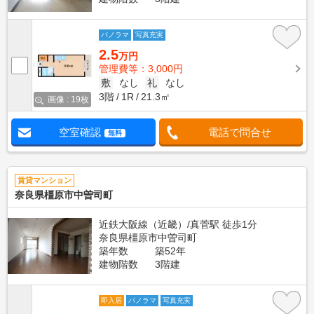
パノラマ
写真充実
2.5
万円
管理費等：3,000円
敷
なし
礼
なし
3階
1R
21.3㎡
画像 : 19枚
空室確認
電話で問合せ
無料
賃貸マンション
奈良県橿原市中曽司町
近鉄大阪線（近畿）/真菅駅 徒歩1分
奈良県橿原市中曽司町
築年数
築52年
建物階数
3階建
即入居
パノラマ
写真充実