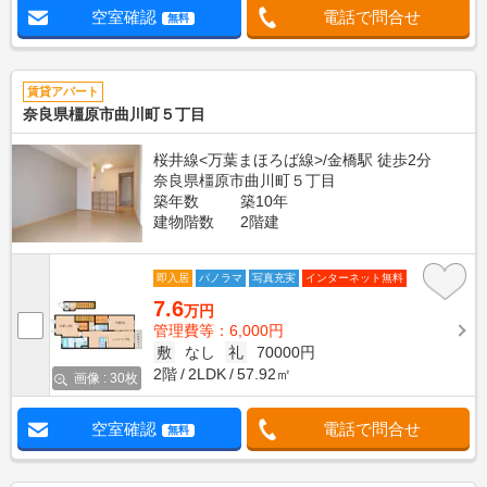
空室確認
電話で問合せ
無料
賃貸アパート
奈良県橿原市曲川町５丁目
桜井線<万葉まほろば線>/金橋駅 徒歩2分
奈良県橿原市曲川町５丁目
築年数
築10年
建物階数
2階建
即入居
パノラマ
写真充実
インターネット無料
7.6
万円
管理費等：6,000円
敷
なし
礼
70000円
2階
2LDK
57.92㎡
画像 : 30枚
空室確認
電話で問合せ
無料