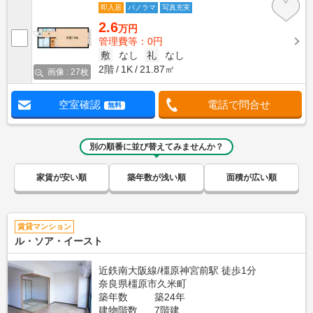
即入居
パノラマ
写真充実
2.6
万円
管理費等：0円
敷
なし
礼
なし
2階
1K
21.87㎡
画像 : 27枚
空室確認
電話で問合せ
無料
別の順番に並び替えてみませんか？
家賃が安い順
築年数が浅い順
面積が広い順
賃貸マンション
ル・ソア・イースト
近鉄南大阪線/橿原神宮前駅 徒歩1分
奈良県橿原市久米町
築年数
築24年
建物階数
7階建