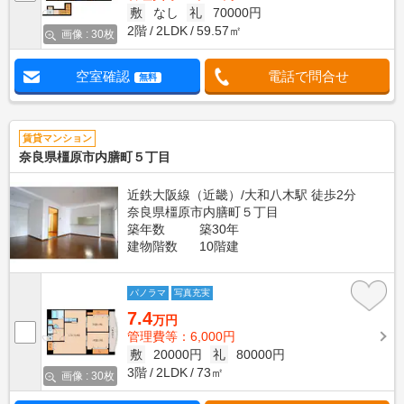
敷
なし
礼
70000円
2階
2LDK
59.57㎡
画像 : 30枚
空室確認
電話で問合せ
無料
賃貸マンション
奈良県橿原市内膳町５丁目
近鉄大阪線（近畿）/大和八木駅 徒歩2分
奈良県橿原市内膳町５丁目
築年数
築30年
建物階数
10階建
パノラマ
写真充実
7.4
万円
管理費等：6,000円
敷
20000円
礼
80000円
3階
2LDK
73㎡
画像 : 30枚