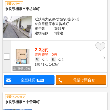
賃貸アパート
奈良県橿原市東坊城町
近鉄南大阪線/坊城駅 徒歩2分
奈良県橿原市東坊城町
築年数
築33年
建物階数
2階建
2.3
万円
管理費等：0円
敷
なし
礼
なし
1階
1K
14.3㎡
画像 : 6枚
空室確認
電話で問合せ
無料
賃貸マンション
奈良県橿原市中曽司町