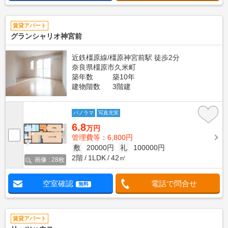
賃貸アパート
グランシャリオ神宮前
近鉄橿原線/橿原神宮前駅 徒歩2分
奈良県橿原市久米町
築年数
築10年
建物階数
3階建
パノラマ
写真充実
6.8
万円
管理費等：6,800円
敷
20000円
礼
100000円
2階
1LDK
42㎡
画像 : 28枚
空室確認
電話で問合せ
無料
賃貸アパート