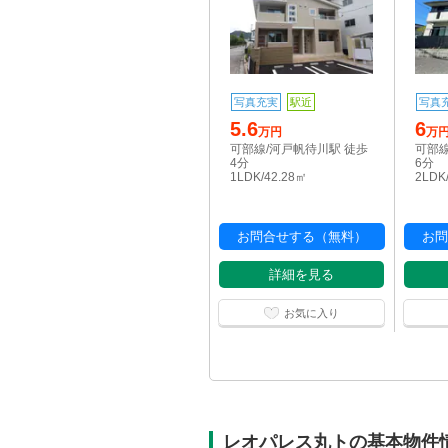
写真充実
駅近
写真
5.6
6
万円
万
可部線/河戸帆待川駅 徒歩
可部線
4分
6分
1LDK/42.28㎡
2LDK
お問合せする（無料）
お問
詳細を見る
お気に入り
レオパレス丸トの基本物件