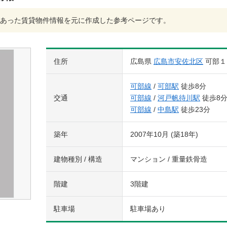
あった賃貸物件情報を元に作成した参考ページです。
住所
広島県
広島市安佐北区
可部１
可部線
/
可部駅
徒歩8分
交通
可部線
/
河戸帆待川駅
徒歩8
可部線
/
中島駅
徒歩23分
築年
2007年10月 (築18年)
建物種別 / 構造
マンション / 重量鉄骨造
階建
3階建
駐車場
駐車場あり