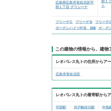
部１丁
広島県広島市安佐北区可
ト
部１丁目 グリシーナ
フリーデＣ
フリーデＢ
フリーデ
ガーデンハイツ叶谷 B棟
ガ－デ
この建物の情報から、建物
レオパレス丸トの住所からア
広島市安佐北区
レオパレス丸トの最寄駅から
可部駅
河戸帆待川駅
中島