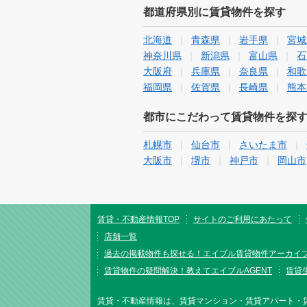
都道府県別に賃貸物件を探す
北海道
青森県
岩手県
宮城
神奈川県
新潟県
富山県
石
大阪府
兵庫県
奈良県
和歌
福岡県
佐賀県
長崎県
熊本
都市にこだわって賃貸物件を探
札幌市
仙台市
さいたま市
大阪市
堺市
神戸市
岡山市
賃貸・不動産情報TOP
サイトのご利用にあたって
店舗一覧
過去の掲載物件も探せる！エイブル賃貸物件アーカイ
賃貸物件の疑問解決！教えてエイブルAGENT
賃貸生
賃貸・不動産情報は、賃貸マンション・賃貸アパート・