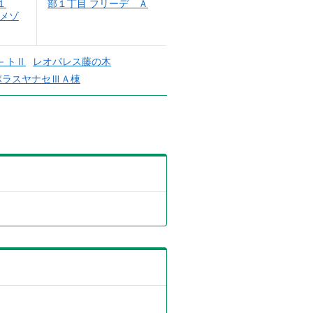
１
部１丁目 フリーデ Ａ
ミメゾ
－トⅡ
レオパレス藤の木
ポラスヤナセⅢＡ棟