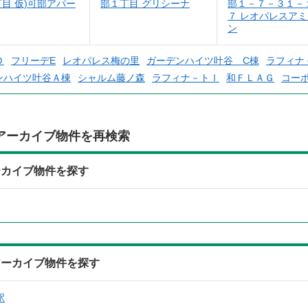
目 仮)可部アパー
部１丁目 グリシーナ
部１－７－３１－
７ レオパレスア
ン
Ｄ
フリーデE
レオパレス梅の里
ガーデンハイツ叶谷 C棟
ラフィナ
ンハイツ叶谷Ａ棟
シャルム藤ノ森
ラフィナ－トⅠ
和ＦＬＡＧ
コー
アーカイブ物件を再検索
ーカイブ物件を探す
アーカイブ物件を探す
駅