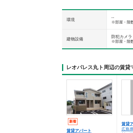
--
環境
※部屋・階
防犯カメラ 
建物設備
※部屋・階
レオパレス丸ト周辺の賃貸
新着
賃貸
広島
賃貸アパート