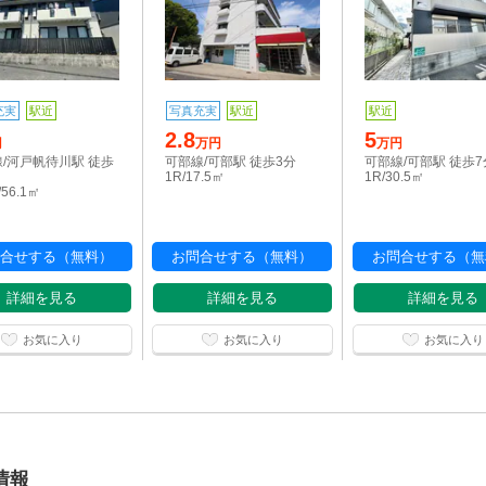
充実
駅近
写真充実
駅近
駅近
2.8
5
円
万円
万円
/河戸帆待川駅 徒歩
可部線/可部駅 徒歩3分
可部線/可部駅 徒歩7
1R/17.5㎡
1R/30.5㎡
/56.1㎡
合せする（無料）
お問合せする（無料）
お問合せする（無
詳細を見る
詳細を見る
詳細を見る
お気に入り
お気に入り
お気に入り
情報