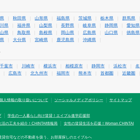
県
秋田県
山形県
福島県
茨城県
栃木県
群馬県
川県
福井県
山梨県
長野県
岐阜県
静岡県
愛知県
山県
鳥取県
島根県
岡山県
広島県
山口県
徳島県
県
大分県
宮崎県
鹿児島県
沖縄県
す
千葉市
川崎市
横浜市
相模原市
静岡市
浜松市
名
広島市
北九州市
福岡市
熊本市
首都圏
近畿圏
個人情報の取り扱いについて
ソーシャルメディアポリシー
サイトマップ
ブ
学生の一人暮らし向け賃貸！エイブル進学応援部
活の工夫を紹介！CHINTAI情報局
女性の賃貸生活を応援！Woman.CHINTAI
賃貸住宅などの不動産を扱う、お部屋探しのエイブルへ