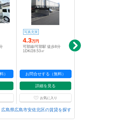
写真充実
写真充実
4.3
6.1
万円
万円
分
可部線/可部駅 徒歩8分
可部線/河戸帆待川駅 徒歩
1DK/28.53㎡
7分
2LDK/60.02㎡
料）
お問合せする（無料）
お問合せする（無料）
詳細を見る
詳細を見る
お気に入り
お気に入り
広島県広島市安佐北区の賃貸を探す