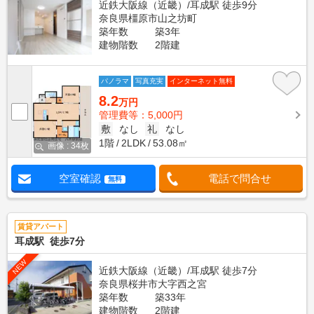
近鉄大阪線（近畿）/耳成駅 徒歩9分
奈良県橿原市山之坊町
築年数
築3年
建物階数
2階建
パノラマ
写真充実
インターネット無料
8.2
万円
管理費等：5,000円
敷
なし
礼
なし
1階
2LDK
53.08㎡
画像 : 34枚
空室確認
電話で問合せ
無料
賃貸アパート
耳成駅 徒歩7分
NEW
近鉄大阪線（近畿）/耳成駅 徒歩7分
奈良県桜井市大字西之宮
築年数
築33年
建物階数
2階建