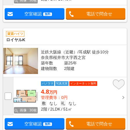
画像 : 30枚
空室確認
電話で問合せ
無料
賃貸ハイツ
ロイヤルK
近鉄大阪線（近畿）/耳成駅 徒歩10分
奈良県桜井市大字西之宮
築年数
築25年
建物階数
2階建
パノラマ
写真充実
インターネット無料
4.8
万円
管理費等：0円
敷
なし
礼
なし
2階
2LDK
51㎡
画像 : 30枚
空室確認
電話で問合せ
無料