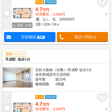
即入居
写真充実
4.7
万円
管理費等：3,000円
敷
なし
礼
100000円
1階
1DK
34㎡
画像 : 14枚
空室確認
電話で問合せ
無料
賃貸マンション
耳成駅 徒歩1分
近鉄大阪線（近畿）/耳成駅 徒歩1分
奈良県橿原市石原田町
築年数
築23年
建物階数
3階建
即入居
写真充実
4.7
万円
管理費等：3,000円