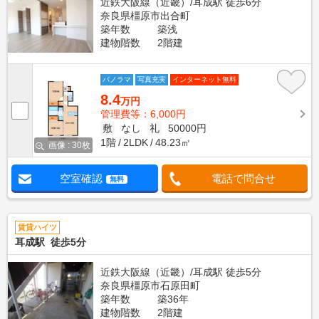
近鉄大阪線（近畿）/耳成駅 徒歩6分
奈良県橿原市出合町
築年数
築浅
建物階数
2階建
パノラマ
写真充実
インターネット無料
8.4
万円
管理費等：6,000円
敷
なし
礼
50000円
1階
2LDK
48.23㎡
画像 : 30枚
空室確認
電話で問合せ
無料
賃貸ハイツ
耳成駅 徒歩5分
近鉄大阪線（近畿）/耳成駅 徒歩5分
奈良県橿原市石原田町
築年数
築36年
建物階数
2階建