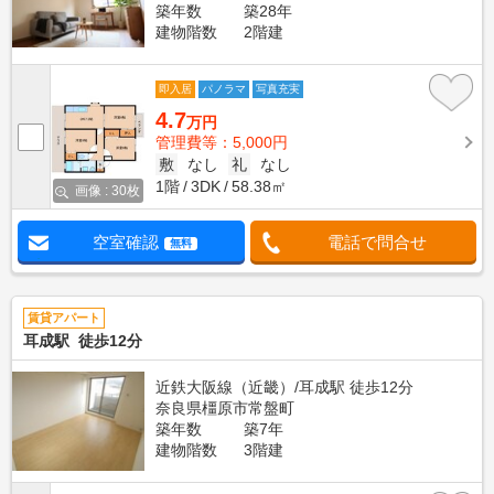
築年数
築28年
建物階数
2階建
即入居
パノラマ
写真充実
4.7
万円
管理費等：5,000円
敷
なし
礼
なし
1階
3DK
58.38㎡
画像 : 30枚
空室確認
電話で問合せ
無料
賃貸アパート
耳成駅 徒歩12分
近鉄大阪線（近畿）/耳成駅 徒歩12分
奈良県橿原市常盤町
築年数
築7年
建物階数
3階建