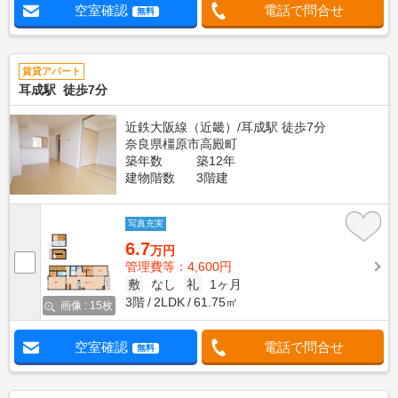
空室確認
電話で問合せ
無料
賃貸アパート
耳成駅 徒歩7分
近鉄大阪線（近畿）/耳成駅 徒歩7分
奈良県橿原市高殿町
築年数
築12年
建物階数
3階建
写真充実
6.7
万円
管理費等：4,600円
敷
なし
礼
1ヶ月
3階
2LDK
61.75㎡
画像 : 15枚
空室確認
電話で問合せ
無料