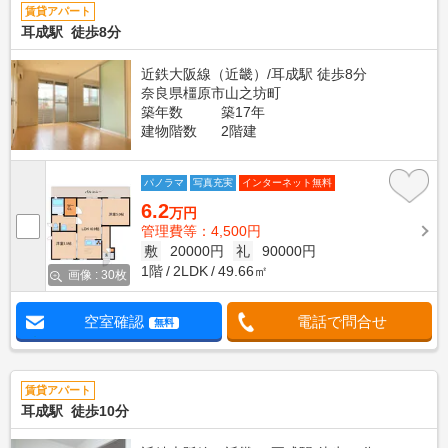
賃貸アパート
耳成駅 徒歩8分
近鉄大阪線（近畿）/耳成駅 徒歩8分
奈良県橿原市山之坊町
築年数
築17年
建物階数
2階建
パノラマ
写真充実
インターネット無料
6.2
万円
管理費等：4,500円
敷
20000円
礼
90000円
1階
2LDK
49.66㎡
画像 : 30枚
空室確認
電話で問合せ
無料
賃貸アパート
耳成駅 徒歩10分