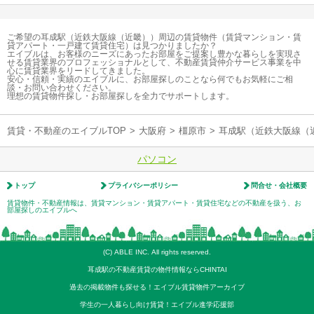
ご希望の耳成駅（近鉄大阪線（近畿））周辺の賃貸物件（賃貸マンション・賃
貸アパート・一戸建て賃貸住宅）は見つかりましたか？
エイブルは、お客様のニーズにあったお部屋をご提案し豊かな暮らしを実現さ
せる賃貸業界のプロフェッショナルとして、不動産賃貸仲介サービス事業を中
心に賃貸業界をリードしてきました。
安心・信頼・実績のエイブルに、お部屋探しのことなら何でもお気軽にご相
談・お問い合わせください。
理想の賃貸物件探し・お部屋探しを全力でサポートします。
賃貸・不動産のエイブルTOP
>
大阪府
>
橿原市
>
耳成駅（近鉄大阪線（
パソコン
トップ
プライバシーポリシー
問合せ・会社概要
賃貸物件・不動産情報は、賃貸マンション・賃貸アパート・賃貸住宅などの不動産を扱う、お
部屋探しのエイブルへ
(C) ABLE INC. All rights reserved.
耳成駅の不動産賃貸の物件情報ならCHINTAI
過去の掲載物件も探せる！エイブル賃貸物件アーカイブ
学生の一人暮らし向け賃貸！エイブル進学応援部