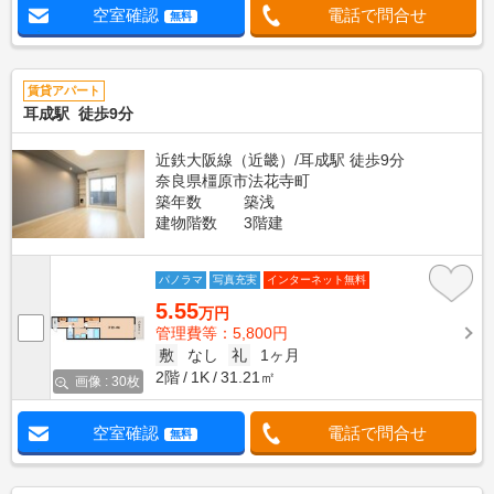
空室確認
電話で問合せ
無料
賃貸アパート
耳成駅 徒歩9分
近鉄大阪線（近畿）/耳成駅 徒歩9分
奈良県橿原市法花寺町
築年数
築浅
建物階数
3階建
パノラマ
写真充実
インターネット無料
5.55
万円
管理費等：5,800円
敷
なし
礼
1ヶ月
2階
1K
31.21㎡
画像 : 30枚
空室確認
電話で問合せ
無料