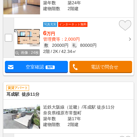
築年数
築24年
建物階数
2階建
写真充実
インターネット無料
6
万円
管理費等：2,000円
敷
20000円
礼
80000円
2階
2K
42.34㎡
画像 : 24枚
空室確認
電話で問合せ
無料
賃貸アパート
耳成駅 徒歩11分
近鉄大阪線（近畿）/耳成駅 徒歩11分
奈良県橿原市常盤町
築年数
築17年
建物階数
2階建