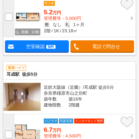
即入居
5.2
万円
管理費等：5,000円
敷
なし
礼
1ヶ月
2階
1K
23.18㎡
画像 : 10枚
空室確認
電話で問合せ
無料
賃貸ハイツ
耳成駅 徒歩5分
近鉄大阪線（近畿）/耳成駅 徒歩5分
奈良県橿原市山之坊町
築年数
築16年
建物階数
2階建
パノラマ
写真充実
インターネット無料
6.7
万円
管理費等：4,500円