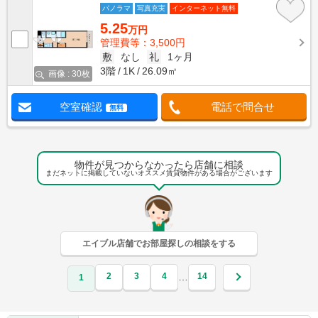
パノラマ
写真充実
インターネット無料
5.25
万円
管理費等：3,500円
敷
なし
礼
1ヶ月
3階
1K
26.09㎡
画像 : 30枚
空室確認
電話で問合せ
無料
物件が見つからなかったら店舗に相談
まだネットに掲載していないオススメ賃貸物件がある場合がございます
エイブル店舗でお部屋探しの相談をする
2
3
4
14
…
1