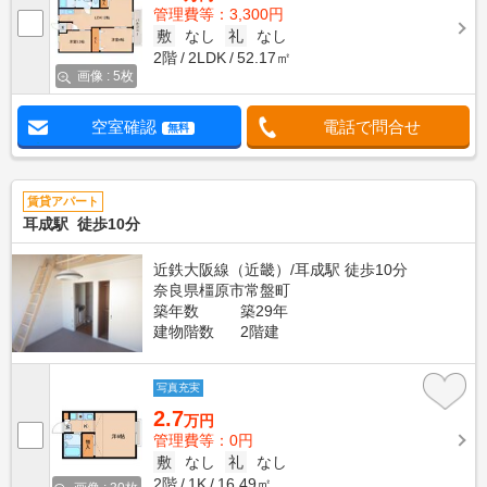
管理費等：3,300円
敷
なし
礼
なし
2階
2LDK
52.17㎡
画像 : 5枚
空室確認
電話で問合せ
無料
賃貸アパート
耳成駅 徒歩10分
近鉄大阪線（近畿）/耳成駅 徒歩10分
奈良県橿原市常盤町
築年数
築29年
建物階数
2階建
写真充実
2.7
万円
管理費等：0円
敷
なし
礼
なし
2階
1K
16.49㎡