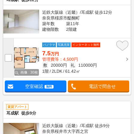
近鉄大阪線（近畿）/耳成駅 徒歩12分
奈良県橿原市醍醐町
築年数
築11年
建物階数
2階建
パノラマ
写真充実
インターネット無料
7.5
万円
管理費等：4,500円
敷
20000円
礼
110000円
1階
2LDK
61.42㎡
画像 : 30枚
空室確認
電話で問合せ
無料
賃貸アパート
耳成駅 徒歩9分
近鉄大阪線（近畿）/耳成駅 徒歩9分
奈良県桜井市大字西之宮