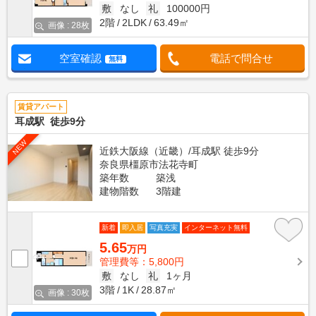
敷
なし
礼
100000円
2階
2LDK
63.49㎡
画像 : 28枚
空室確認
電話で問合せ
無料
賃貸アパート
耳成駅 徒歩9分
NEW
近鉄大阪線（近畿）/耳成駅 徒歩9分
奈良県橿原市法花寺町
築年数
築浅
建物階数
3階建
新着
即入居
写真充実
インターネット無料
5.65
万円
管理費等：5,800円
敷
なし
礼
1ヶ月
3階
1K
28.87㎡
画像 : 30枚