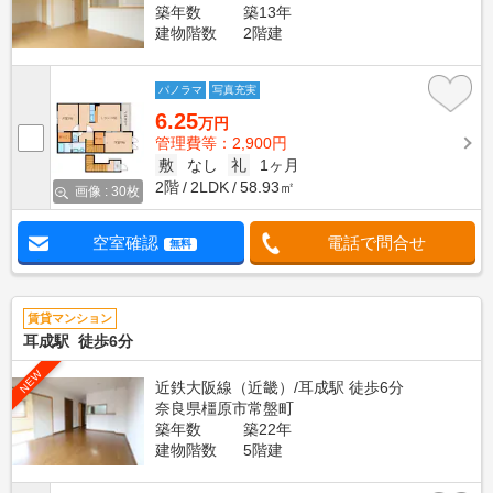
築年数
築13年
建物階数
2階建
パノラマ
写真充実
6.25
万円
管理費等：2,900円
敷
なし
礼
1ヶ月
2階
2LDK
58.93㎡
画像 : 30枚
空室確認
電話で問合せ
無料
賃貸マンション
耳成駅 徒歩6分
NEW
近鉄大阪線（近畿）/耳成駅 徒歩6分
奈良県橿原市常盤町
築年数
築22年
建物階数
5階建