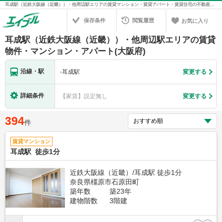
耳成駅（近鉄大阪線（近畿））・他周辺駅エリアの賃貸マンション・賃貸アパート・賃貸住宅の不動産情報を検索！不動産賃貸の物件探しは、お部屋探しのエイブル
保存条件
閲覧履歴
お気に入り
耳成駅（近鉄大阪線（近畿））・他周辺駅エリアの賃貸
物件・マンション・アパート(大阪府)
沿線・駅
-
耳成駅
変更する
詳細条件
【家賃】設定無し
変更する
394
件
賃貸マンション
耳成駅 徒歩1分
近鉄大阪線（近畿）/耳成駅 徒歩1分
奈良県橿原市石原田町
築年数
築23年
建物階数
3階建