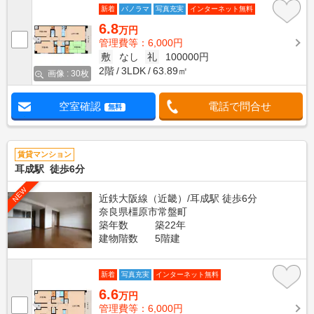
新着
パノラマ
写真充実
インターネット無料
6.8
万円
管理費等：6,000円
敷
なし
礼
100000円
2階
3LDK
63.89㎡
画像 : 30枚
空室確認
電話で問合せ
無料
賃貸マンション
耳成駅 徒歩6分
NEW
近鉄大阪線（近畿）/耳成駅 徒歩6分
奈良県橿原市常盤町
築年数
築22年
建物階数
5階建
新着
写真充実
インターネット無料
6.6
万円
管理費等：6,000円