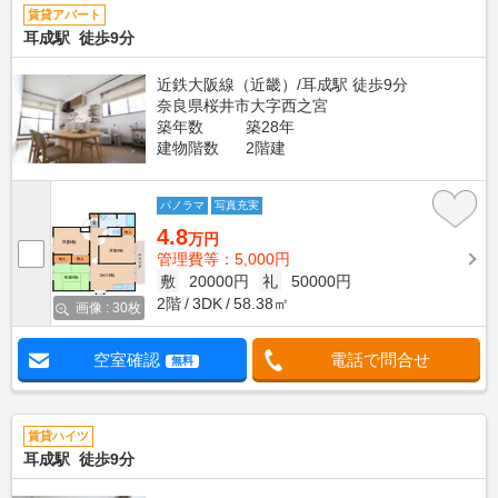
賃貸アパート
耳成駅 徒歩9分
近鉄大阪線（近畿）/耳成駅 徒歩9分
奈良県桜井市大字西之宮
築年数
築28年
建物階数
2階建
パノラマ
写真充実
4.8
万円
管理費等：5,000円
敷
20000円
礼
50000円
2階
3DK
58.38㎡
画像 : 30枚
空室確認
電話で問合せ
無料
賃貸ハイツ
耳成駅 徒歩9分