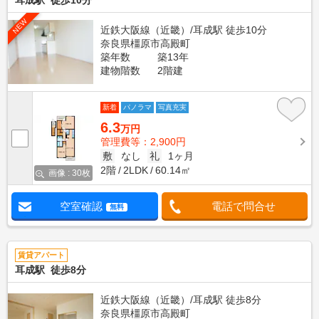
耳成駅 徒歩10分
NEW
近鉄大阪線（近畿）/耳成駅 徒歩10分
奈良県橿原市高殿町
築年数
築13年
建物階数
2階建
新着
パノラマ
写真充実
6.3
万円
管理費等：2,900円
敷
なし
礼
1ヶ月
2階
2LDK
60.14㎡
画像 : 30枚
空室確認
電話で問合せ
無料
賃貸アパート
耳成駅 徒歩8分
近鉄大阪線（近畿）/耳成駅 徒歩8分
奈良県橿原市高殿町