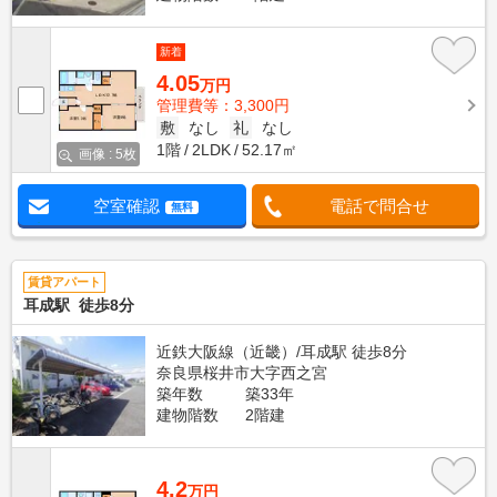
新着
4.05
万円
管理費等：3,300円
敷
なし
礼
なし
1階
2LDK
52.17㎡
画像 : 5枚
空室確認
電話で問合せ
無料
賃貸アパート
耳成駅 徒歩8分
近鉄大阪線（近畿）/耳成駅 徒歩8分
奈良県桜井市大字西之宮
築年数
築33年
建物階数
2階建
4.2
万円