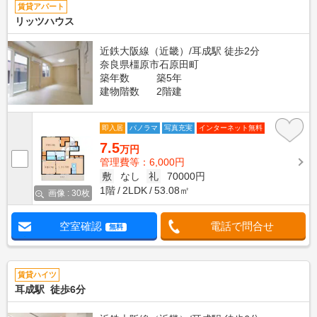
賃貸アパート
リッツハウス
近鉄大阪線（近畿）/耳成駅 徒歩2分
奈良県橿原市石原田町
築年数
築5年
建物階数
2階建
即入居
パノラマ
写真充実
インターネット無料
7.5
万円
管理費等：6,000円
敷
なし
礼
70000円
1階
2LDK
53.08㎡
画像 : 30枚
空室確認
電話で問合せ
無料
賃貸ハイツ
耳成駅 徒歩6分