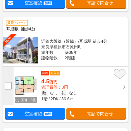
空室確認
電話で問合せ
無料
賃貸アパート
耳成駅 徒歩4分
NEW
近鉄大阪線（近畿）/耳成駅 徒歩4分
奈良県橿原市石原田町
築年数
築35年
建物階数
2階建
新着
即入居
4.5
万円
管理費等：0円
敷
なし
礼
なし
1階
2DK
36.6㎡
画像 : 3枚
空室確認
電話で問合せ
無料