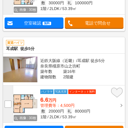
敷
30000円
礼
100000円
1階
2LDK
53.39㎡
画像 : 30枚
空室確認
電話で問合せ
無料
賃貸ハイツ
耳成駅 徒歩5分
近鉄大阪線（近畿）/耳成駅 徒歩5分
奈良県橿原市山之坊町
築年数
築16年
建物階数
2階建
パノラマ
写真充実
インターネット無料
6.6
万円
管理費等：4,500円
敷
20000円
礼
80000円
1階
2LDK
53.39㎡
画像 : 30枚