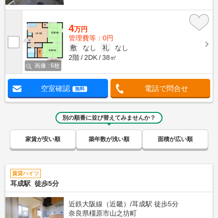
4
万円
管理費等：0円
敷
なし
礼
なし
2階
2DK
38㎡
画像 : 6枚
空室確認
電話で問合せ
無料
別の順番に並び替えてみませんか？
家賃が安い順
築年数が浅い順
面積が広い順
賃貸ハイツ
耳成駅 徒歩5分
近鉄大阪線（近畿）/耳成駅 徒歩5分
奈良県橿原市山之坊町