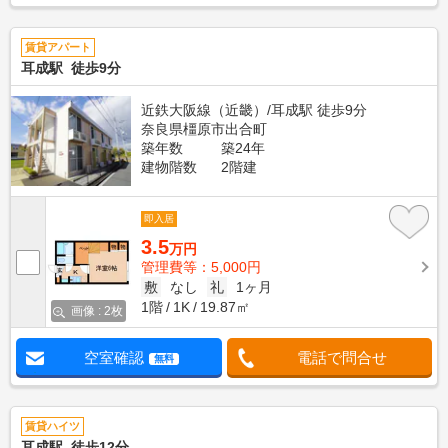
賃貸アパート
耳成駅 徒歩9分
近鉄大阪線（近畿）/耳成駅 徒歩9分
奈良県橿原市出合町
築年数
築24年
建物階数
2階建
即入居
3.5
万円
管理費等：5,000円
敷
なし
礼
1ヶ月
1階
1K
19.87㎡
画像 : 2枚
空室確認
電話で問合せ
無料
賃貸ハイツ
耳成駅 徒歩12分