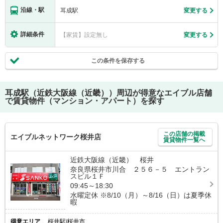
沿線・駅
耳成駅
変更する
詳細条件
【家賃】設定無し
変更する
この条件を保存する
耳成駅（近鉄大阪線（近畿））
周辺が得意なエイブル店舗
で賃貸物件（マンション・アパート）を探す
この店舗の掲載
エイブルネットワーク桜井店
賃貸物件一覧へ
近鉄大阪線（近畿） 桜井
奈良県桜井市川合 ２５６－５ エントラン
スビル１Ｆ
09:45～18:30
水曜定休 ※8/10（月）～8/16（日）は夏季休
暇
得意エリア
桜井駅/桜井市