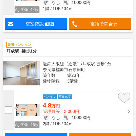
敷
なし
礼
100000円
1階
1DK
34㎡
画像 : 14枚
空室確認
電話で問合せ
無料
賃貸マンション
耳成駅 徒歩1分
近鉄大阪線（近畿）/耳成駅 徒歩1分
奈良県橿原市石原田町
築年数
築23年
建物階数
3階建
パノラマ
写真充実
4.8
万円
管理費等：3,000円
敷
なし
礼
100000円
2階
1DK
34㎡
画像 : 15枚