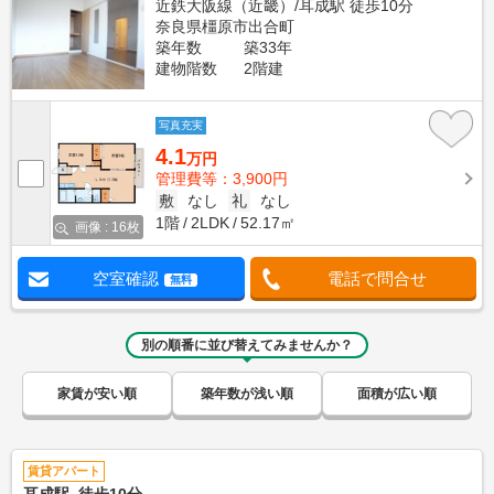
近鉄大阪線（近畿）/耳成駅 徒歩10分
奈良県橿原市出合町
築年数
築33年
建物階数
2階建
写真充実
4.1
万円
管理費等：3,900円
敷
なし
礼
なし
1階
2LDK
52.17㎡
画像 : 16枚
空室確認
電話で問合せ
無料
別の順番に並び替えてみませんか？
家賃が安い順
築年数が浅い順
面積が広い順
賃貸アパート