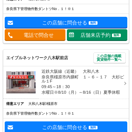
奈良県下管理物件数ダントツNo．１！※１
この店舗に問合せる
無料
電話で問合せ
店舗来店予約
無料
この店舗の掲載
エイブルネットワーク八木駅前店
賃貸物件一覧へ
近鉄大阪線（近畿） 大和八木
奈良県橿原市内膳町 １－６－１７ 大杉ビ
ル１F
09:45～18：30
水曜日※8/10（月）～8/16（日）夏季休暇
得意エリア
大和八木駅/橿原市
奈良県下管理物件数ダントツNo．１！※１
この店舗に問合せる
無料