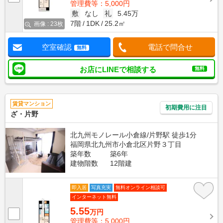
管理費等：5,000円
敷
なし
礼
5.45万
7階
1DK
25.2㎡
画像 : 23枚
空室確認
電話で問合せ
無料
お店にLINEで相談する
無料
賃貸マンション
初期費用に注目
ざ・片野
北九州モノレール小倉線/片野駅 徒歩1分
福岡県北九州市小倉北区片野３丁目
築年数
築6年
建物階数
12階建
即入居
写真充実
無料オンライン相談可
インターネット無料
5.55
万円
管理費等：5,000円