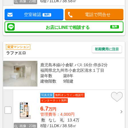
6階
1LDK
38.58㎡
画像 : 23枚
空室確認
電話で問合せ
無料
お店にLINEで相談する
無料
賃貸マンション
初期費用に注目
ラファエロ
鹿児島本線/小倉駅 バス:16分:停歩2分
福岡県北九州市小倉北区清水１丁目
築年数
築8年
建物階数
9階建
写真充実
無料オンライン相談可
インターネット無料
6.7
万円
管理費等：4,000円
敷
なし
礼
13.4万
8階
1LDK
38.58㎡
画像 : 23枚