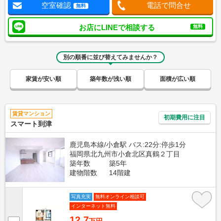
空室確認
電話で問合せ
無料
お店にLINEで相談する
無料
別の順番に並び替えてみませんか？
家賃が安い順
築年数が浅い順
面積が広い順
賃貸マンション
初期費用に注目
スマート到津
鹿児島本線/小倉駅 バス:22分:停歩1分
福岡県北九州市小倉北区真鶴２丁目
築年数
築5年
建物階数
14階建
写真充実
無料オンライン相談可
インターネット無料
12.7