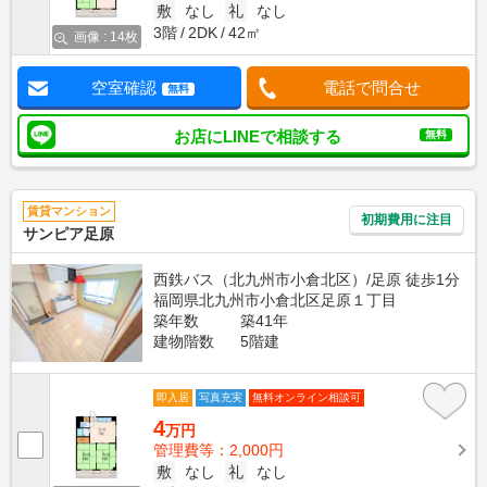
敷
なし
礼
なし
3階
2DK
42㎡
画像 : 14枚
空室確認
電話で問合せ
無料
お店にLINEで相談する
無料
賃貸マンション
初期費用に注目
サンピア足原
西鉄バス（北九州市小倉北区）/足原 徒歩1分
福岡県北九州市小倉北区足原１丁目
築年数
築41年
建物階数
5階建
即入居
写真充実
無料オンライン相談可
4
万円
管理費等：2,000円
敷
なし
礼
なし