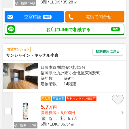
3階
1LDK
35.28㎡
画像 : 6枚
空室確認
電話で問合せ
無料
お店にLINEで相談する
無料
賃貸マンション
初期費用に注目
サンシャイン・キャナル小倉
日豊本線/城野駅 徒歩3分
福岡県北九州市小倉北区東城野町
築年数
築9年
建物階数
14階建
即入居
写真充実
無料オンライン相談可
5.7
万円
管理費等：5,000円
敷
なし
礼
5.7万
6階
1DK
36.34㎡
画像 : 17枚