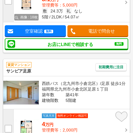
管理費等：5,000円
敷
24.3万
礼
なし
5階
2LDK
54.07㎡
画像 : 18枚
空室確認
電話で問合せ
無料
お店にLINEで相談する
無料
賃貸マンション
初期費用に注目
サンピア足原
西鉄バス（北九州市小倉北区）/足原 徒歩1分
福岡県北九州市小倉北区足原１丁目
築年数
築41年
建物階数
5階建
写真充実
無料オンライン相談可
4
万円
管理費等：2,000円