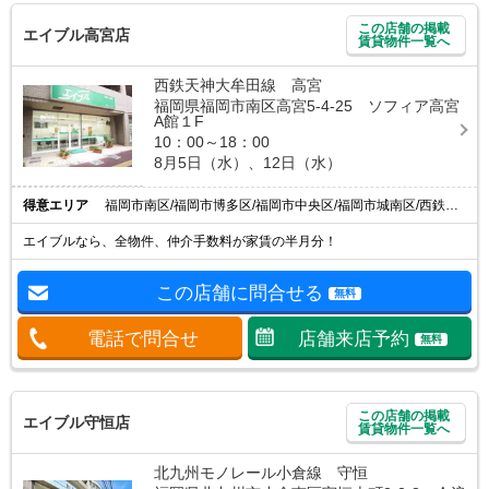
この店舗の掲載
エイブル高宮店
賃貸物件一覧へ
西鉄天神大牟田線 高宮
福岡県福岡市南区高宮5-4-25 ソフィア高宮
A館１F
10：00～18：00
8月5日（水）、12日（水）
得意エリア
福岡市南区/福岡市博多区/福岡市中央区/福岡市城南区/西鉄平尾駅
エイブルなら、全物件、仲介手数料が家賃の半月分！
この店舗に問合せる
無料
電話で問合せ
店舗来店予約
無料
この店舗の掲載
エイブル守恒店
賃貸物件一覧へ
北九州モノレール小倉線 守恒