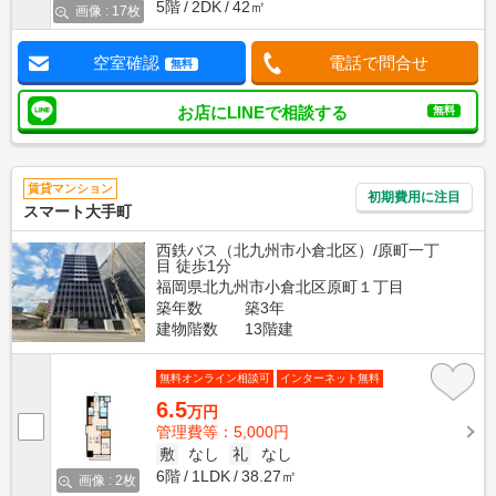
5階
2DK
42㎡
画像 : 17枚
空室確認
電話で問合せ
無料
お店にLINEで相談する
無料
賃貸マンション
初期費用に注目
スマート大手町
西鉄バス（北九州市小倉北区）/原町一丁
目 徒歩1分
福岡県北九州市小倉北区原町１丁目
築年数
築3年
建物階数
13階建
無料オンライン相談可
インターネット無料
6.5
万円
管理費等：5,000円
敷
なし
礼
なし
6階
1LDK
38.27㎡
画像 : 2枚