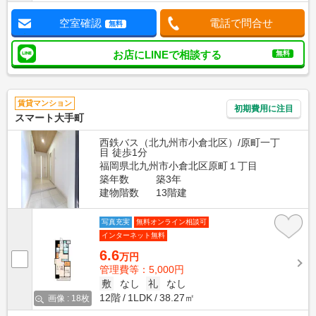
空室確認
電話で問合せ
無料
お店にLINEで相談する
無料
賃貸マンション
初期費用に注目
スマート大手町
西鉄バス（北九州市小倉北区）/原町一丁
目 徒歩1分
福岡県北九州市小倉北区原町１丁目
築年数
築3年
建物階数
13階建
写真充実
無料オンライン相談可
インターネット無料
6.6
万円
管理費等：5,000円
敷
なし
礼
なし
12階
1LDK
38.27㎡
画像 : 18枚