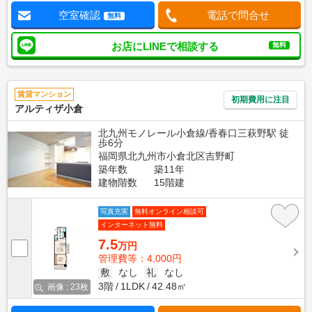
空室確認
電話で問合せ
無料
お店にLINEで相談する
無料
賃貸マンション
初期費用に注目
アルティザ小倉
北九州モノレール小倉線/香春口三萩野駅 徒
歩6分
福岡県北九州市小倉北区吉野町
築年数
築11年
建物階数
15階建
写真充実
無料オンライン相談可
インターネット無料
7.5
万円
管理費等：4,000円
敷
なし
礼
なし
3階
1LDK
42.48㎡
画像 : 23枚