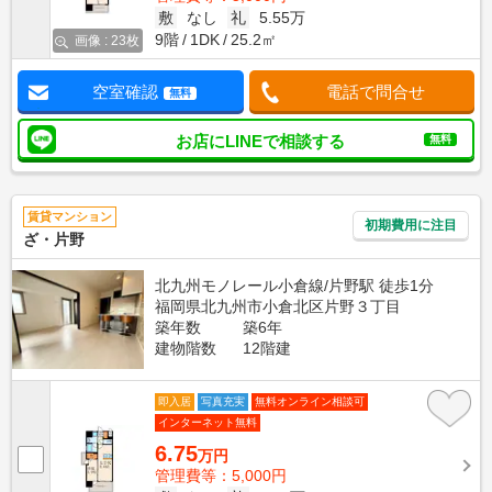
敷
なし
礼
5.55万
9階
1DK
25.2㎡
画像 : 23枚
空室確認
電話で問合せ
無料
お店にLINEで相談する
無料
賃貸マンション
初期費用に注目
ざ・片野
北九州モノレール小倉線/片野駅 徒歩1分
福岡県北九州市小倉北区片野３丁目
築年数
築6年
建物階数
12階建
即入居
写真充実
無料オンライン相談可
インターネット無料
6.75
万円
管理費等：5,000円