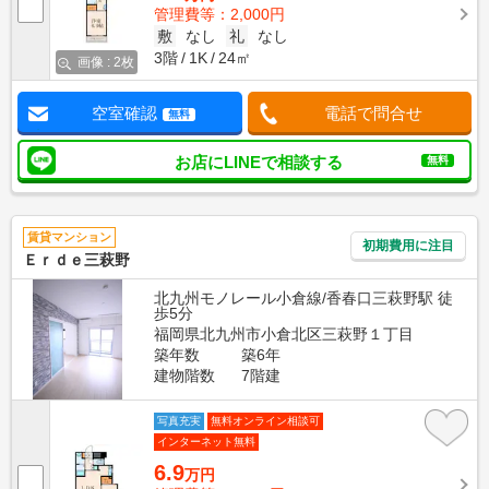
管理費等：2,000円
敷
なし
礼
なし
3階
1K
24㎡
画像 : 2枚
空室確認
電話で問合せ
無料
お店にLINEで相談する
無料
賃貸マンション
初期費用に注目
Ｅｒｄｅ三萩野
北九州モノレール小倉線/香春口三萩野駅 徒
歩5分
福岡県北九州市小倉北区三萩野１丁目
築年数
築6年
建物階数
7階建
写真充実
無料オンライン相談可
インターネット無料
6.9
万円