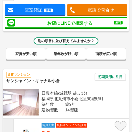
空室確認
電話で問合せ
無料
お店にLINEで相談する
無料
別の順番に並び替えてみませんか？
家賃が安い順
築年数が浅い順
面積が広い順
賃貸マンション
初期費用に注目
サンシャイン・キャナル小倉
日豊本線/城野駅 徒歩3分
福岡県北九州市小倉北区東城野町
築年数
築9年
建物階数
14階建
写真充実
無料オンライン相談可