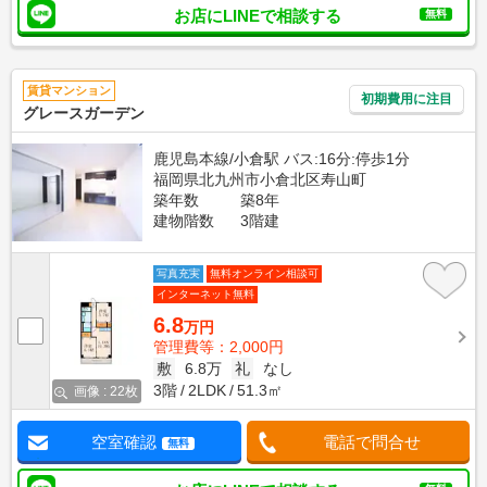
お店にLINEで相談する
無料
賃貸マンション
初期費用に注目
グレースガーデン
鹿児島本線/小倉駅 バス:16分:停歩1分
福岡県北九州市小倉北区寿山町
築年数
築8年
建物階数
3階建
写真充実
無料オンライン相談可
インターネット無料
6.8
万円
管理費等：2,000円
敷
6.8万
礼
なし
3階
2LDK
51.3㎡
画像 : 22枚
空室確認
電話で問合せ
無料