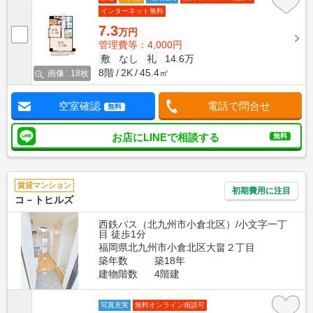
インターネット無料
7.3
万円
管理費等：4,000円
敷
なし
礼
14.6万
8階
2K
45.4㎡
画像 : 18枚
空室確認
電話で問合せ
無料
お店にLINEで相談する
無料
賃貸マンション
初期費用に注目
コ－トヒルズ
西鉄バス（北九州市小倉北区）/小文字一丁
目 徒歩1分
福岡県北九州市小倉北区大畠２丁目
築年数
築18年
建物階数
4階建
写真充実
無料オンライン相談可