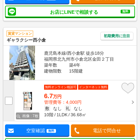
お店にLINEで相談する
無料
賃貸マンション
初期費用に注目
ギャラクシー西小倉
鹿児島本線/西小倉駅 徒歩18分
福岡県北九州市小倉北区金田２丁目
築年数
築4年
建物階数
15階建
無料オンライン相談可
インターネット無料
6.7
万円
管理費等：4,000円
敷
なし
礼
なし
10階
1LDK
36.68㎡
画像 : 7枚
空室確認
電話で問合せ
無料