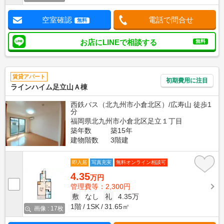
空室確認
電話で問合せ
無料
お店にLINEで相談する
無料
賃貸アパート
初期費用に注目
ラインハイム足立山Ａ棟
西鉄バス（北九州市小倉北区）/広寿山 徒歩1
分
福岡県北九州市小倉北区足立１丁目
築年数
築15年
建物階数
3階建
即入居
写真充実
無料オンライン相談可
4.35
万円
管理費等：2,300円
敷
なし
礼
4.35万
1階
1SK
31.65㎡
画像 : 17枚