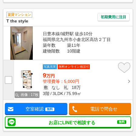
賃貸マンション
初期費用に注目
T the style
日豊本線/城野駅 徒歩10分
福岡県北九州市小倉北区高坊２丁目
築年数
築11年
建物階数
10階建
写真充実
無料オンライン相談可
9
万円
管理費等：5,000円
敷
なし
礼
18万
3階
3LDK
75.99㎡
画像 : 17枚
空室確認
電話で問合せ
無料
お店にLINEで相談する
無料