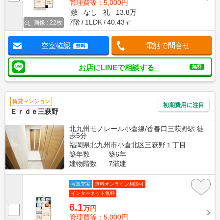
管理費等：5,000円
敷
なし
礼
13.8万
7階
1LDK
40.43㎡
画像 : 22枚
空室確認
電話で問合せ
無料
お店にLINEで相談する
無料
賃貸マンション
初期費用に注目
Ｅｒｄｅ三萩野
北九州モノレール小倉線/香春口三萩野駅 徒
歩5分
福岡県北九州市小倉北区三萩野１丁目
築年数
築6年
建物階数
7階建
写真充実
無料オンライン相談可
インターネット無料
6.1
万円
管理費等：5,000円