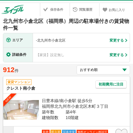
保存条件
閲覧履歴
お気に入り
北九州市小倉北区（福岡県）周辺の駐車場付きの賃貸物
件一覧
エリア
-
北九州市小倉北区
変更する
詳細条件
【家賃】設定無し
変更する
912
件
賃貸マンション
初期費用に注目
クレスト南小倉
NEW
日豊本線/南小倉駅 徒歩5分
福岡県北九州市小倉北区木町３丁目
築年数
築4年
建物階数
10階建
新着
即入居
写真充実
無料オンライン相談可