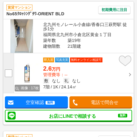
賃貸マンション
初期費用に注目
No65ｸﾛｯｼﾝｸﾞﾀﾜ-ORIENT BLD
北九州モノレール小倉線/香春口三萩野駅 徒
歩1分
福岡県北九州市小倉北区黄金１丁目
築年数
築19年
建物階数
21階建
即入居
写真充実
無料オンライン相談可
2.6
万円
管理費等：--
敷
なし
礼
なし
7階
1K
24.14㎡
画像 : 17枚
空室確認
電話で問合せ
無料
お店にLINEで相談する
無料