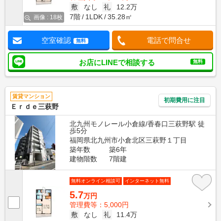
敷
なし
礼
12.2万
7階
1LDK
35.28㎡
画像 : 18枚
空室確認
電話で問合せ
無料
お店にLINEで相談する
無料
賃貸マンション
初期費用に注目
Ｅｒｄｅ三萩野
北九州モノレール小倉線/香春口三萩野駅 徒
歩5分
福岡県北九州市小倉北区三萩野１丁目
築年数
築6年
建物階数
7階建
無料オンライン相談可
インターネット無料
5.7
万円
管理費等：5,000円
敷
なし
礼
11.4万