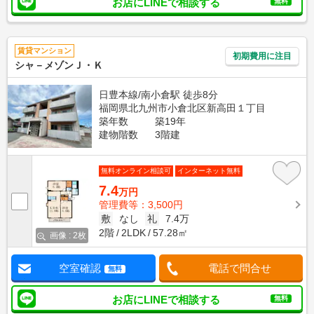
お店にLINEで相談する
無料
賃貸マンション
初期費用に注目
シャ－メゾンＪ・Ｋ
日豊本線/南小倉駅 徒歩8分
福岡県北九州市小倉北区新高田１丁目
築年数
築19年
建物階数
3階建
無料オンライン相談可
インターネット無料
7.4
万円
管理費等：3,500円
敷
なし
礼
7.4万
2階
2LDK
57.28㎡
画像 : 2枚
空室確認
電話で問合せ
無料
お店にLINEで相談する
無料