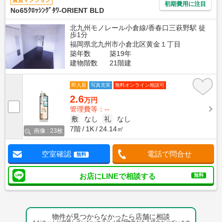
賃貸マンション
初期費用に注目
No65ｸﾛｯｼﾝｸﾞﾀﾜ-ORIENT BLD
北九州モノレール小倉線/香春口三萩野駅 徒
歩1分
福岡県北九州市小倉北区黄金１丁目
築年数
築19年
建物階数
21階建
即入居
写真充実
無料オンライン相談可
2.6
万円
管理費等：--
敷
なし
礼
なし
7階
1K
24.14㎡
画像 : 23枚
空室確認
電話で問合せ
無料
お店にLINEで相談する
無料
物件が見つからなかったら店舗に相談