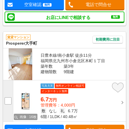
空室確認
電話で問合せ
無料
お店にLINEで相談する
無料
賃貸マンション
初期費用に注目
Prosperer大手町
日豊本線/南小倉駅 徒歩11分
福岡県北九州市小倉北区木町１丁目
築年数
築3年
建物階数
9階建
写真充実
無料オンライン相談可
インターネット無料
6.7
万円
管理費等：4,000円
敷
なし
礼
6.7万
6階
1LDK
40.48㎡
画像 : 16枚