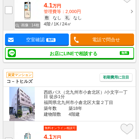
4.1
万円
管理費等：2,000円
敷
なし
礼
なし
4階
1K
24㎡
画像 : 14枚
空室確認
電話で問合せ
無料
お店にLINEで相談する
無料
賃貸マンション
初期費用に注目
コ－トヒルズ
西鉄バス（北九州市小倉北区）/小文字一丁
目 徒歩1分
福岡県北九州市小倉北区大畠２丁目
築年数
築18年
建物階数
4階建
無料オンライン相談可
4.1
万円