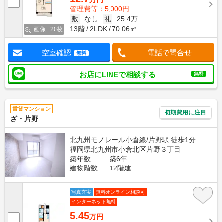
万円
管理費等：5,000円
敷
なし
礼
25.4万
13階
2LDK
70.06㎡
画像 : 20枚
空室確認
電話で問合せ
無料
お店にLINEで相談する
無料
賃貸マンション
初期費用に注目
ざ・片野
北九州モノレール小倉線/片野駅 徒歩1分
福岡県北九州市小倉北区片野３丁目
築年数
築6年
建物階数
12階建
写真充実
無料オンライン相談可
インターネット無料
5.45
万円