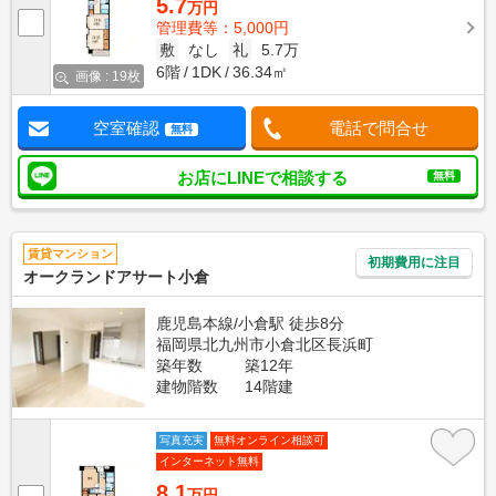
5.7
万円
管理費等：5,000円
敷
なし
礼
5.7万
6階
1DK
36.34㎡
画像 : 19枚
空室確認
電話で問合せ
無料
お店にLINEで相談する
無料
賃貸マンション
初期費用に注目
オークランドアサート小倉
鹿児島本線/小倉駅 徒歩8分
福岡県北九州市小倉北区長浜町
築年数
築12年
建物階数
14階建
写真充実
無料オンライン相談可
インターネット無料
8.1
万円