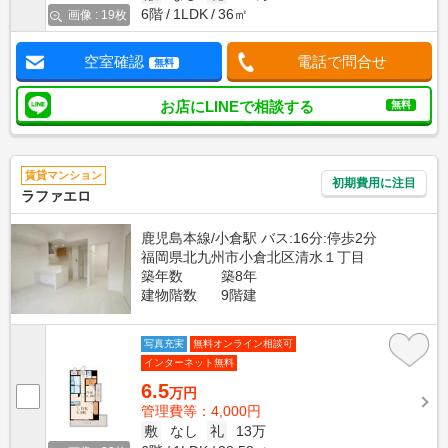
6階
1LDK
36㎡
画像 : 19枚
空室確認
電話で問合せ
無料
お店にLINEで相談する
無料
賃貸マンション
初期費用に注目
ラファエロ
鹿児島本線/小倉駅 バス:16分:停歩2分
福岡県北九州市小倉北区清水１丁目
築年数
築8年
建物階数
9階建
写真充実
無料オンライン相談可
インターネット無料
6.5
万円
管理費等：4,000円
敷
なし
礼
13万