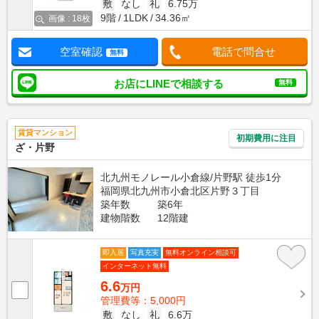
敷
なし
礼
6.75万
9階
1LDK
34.36㎡
画像 : 18枚
空室確認
電話で問合せ
無料
お店にLINEで相談する
無料
賃貸マンション
初期費用に注目
ざ・片野
北九州モノレール小倉線/片野駅 徒歩1分
福岡県北九州市小倉北区片野３丁目
築年数
築6年
建物階数
12階建
即入居
写真充実
無料オンライン相談可
インターネット無料
6.6
万円
管理費等：5,000円
敷
なし
礼
6.6万