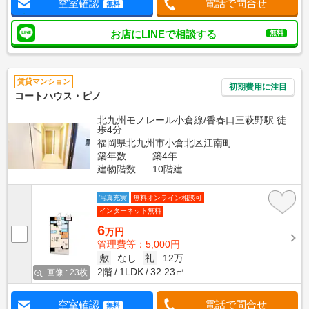
空室確認
電話で問合せ
無料
お店にLINEで相談する
無料
賃貸マンション
初期費用に注目
コートハウス・ピノ
北九州モノレール小倉線/香春口三萩野駅 徒
歩4分
福岡県北九州市小倉北区江南町
築年数
築4年
建物階数
10階建
写真充実
無料オンライン相談可
インターネット無料
6
万円
管理費等：5,000円
敷
なし
礼
12万
2階
1LDK
32.23㎡
画像 : 23枚
空室確認
電話で問合せ
無料