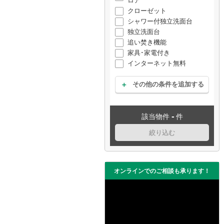
ロア
クローゼット
シャワー付独立洗面台
独立洗面台
追い焚き機能
家具･家電付き
インターネット無料
その他の条件を追加する
-
該当物件
件
絞り込む
オンラインでのご相談も承ります！