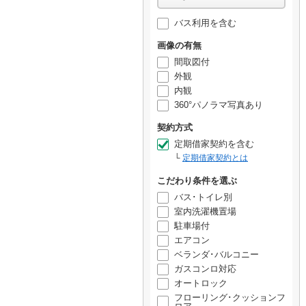
バス利用を含む
画像の有無
間取図付
外観
内観
360°パノラマ写真あり
契約方式
定期借家契約を含む
定期借家契約とは
こだわり条件を選ぶ
バス･トイレ別
室内洗濯機置場
駐車場付
エアコン
ベランダ･バルコニー
ガスコンロ対応
オートロック
フローリング･クッションフ