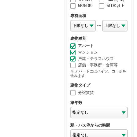
5K/5DK
5LDK以上
専有面積
〜
建物種別
アパート
マンション
戸建・テラスハウス
店舗・事務所・倉庫等
アパートにはハイツ、コーポを
含みます
建物タイプ
分譲賃貸
築年数
駅・バス停からの時間