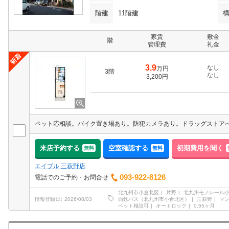
階建
11階建
家賃
敷金
階
管理費
礼金
3.9
なし
万円
3階
なし
3,200円
来店予約する
空室確認する
初期費用を聞く
無料
無料
エイブル 三萩野店
093-922-8126
電話でのご予約・お問合せ
北九州市小倉北区
片野
北九州モノレール
西鉄バス（北九州市小倉北区）
三萩野
マ
情報登録日
2026/08/03
ペット相談可
オートロック
0.55ヶ月