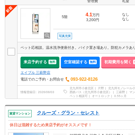
管理費
礼金
4.1
なし
万円
5階
なし
3,200円
写真充実
来店予約する
空室確認する
初期費用を聞く
無料
無料
エイブル 三萩野店
093-922-8126
電話でのご予約・お問合せ
北九州市小倉北区
片野
北九州モノレール
西鉄バス（北九州市小倉北区）
三萩野
マ
情報登録日
2026/08/03
ペット相談可
オートロック
0.55ヶ月
クルーズ・グラン・セレスト
賃貸マンション
休日は混雑するため来店予約がオススメです！