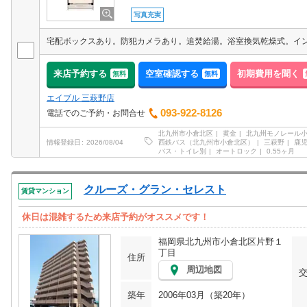
写真充実
来店予約する
空室確認する
初期費用を聞く
無料
無料
エイブル 三萩野店
093-922-8126
電話でのご予約・お問合せ
北九州市小倉北区
黄金
北九州モノレール
西鉄バス（北九州市小倉北区）
三萩野
鹿
情報登録日
2026/08/04
バス・トイレ別
オートロック
0.55ヶ月
クルーズ・グラン・セレスト
賃貸マンション
休日は混雑するため来店予約がオススメです！
福岡県北九州市小倉北区片野１
丁目
住所
周辺地図
築年
2006年03月（築20年）