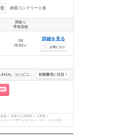
構造
鉄筋コンクリート造
間取り
専有面積
詳細を見る
1R
26.83㎡
お気に入り
ペット応相談。バイク置き場あり。防犯カメラあり。ドラッグストアへ441m。コンビニへ152m。業務スーパーへ627m。北九州メディアドームまで469m。
初期費用に注目！
無料
小倉線
香春口三萩野駅
片野駅
ンション
1R/ワンルーム
バス・トイレ別