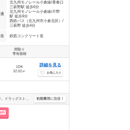
北九州モノレール小倉線/香春口
三萩野駅 徒歩6分
北九州モノレール小倉線/片野
交通
駅 徒歩9分
西鉄バス（北九州市小倉北区）/
三萩野 徒歩4分
構造
鉄筋コンクリート造
間取り
専有面積
詳細を見る
1DK
32.02㎡
お気に入り
温水洗浄便座付き。ペット応相談。バイク置き場あり。防犯カメラあり。ドラッグストアへ441m。コンビニへ152m。業務スーパーへ627m。北九州メディアドームまで469m。
初期費用に注目！
無料