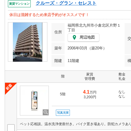
クルーズ・グラン・セレスト
賃貸マンション
休日は混雑するため来店予約がオススメです！
福岡県北九州市小倉北区片野１
丁目
住所
周辺地図
築年
2006年03月（築20年）
階建
11階建
家賃
敷金
階
管理費
礼金
4.1
なし
万円
5階
なし
3,200円
写真充実