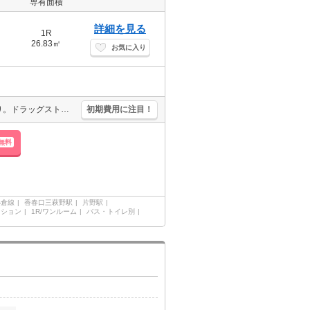
専有面積
詳細を見る
1R
26.83㎡
お気に入り
ペット応相談。温水洗浄便座付き。バイク置き場あり。防犯カメラあり。ドラッグストアへ441m。コンビニへ152m。業務スーパーへ627m。北九州メディアドームまで469m。
初期費用に注目！
無料
小倉線
香春口三萩野駅
片野駅
ンション
1R/ワンルーム
バス・トイレ別