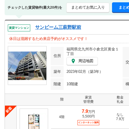
まとめてお気に入り
まと
チェックした賃貸物件(最大20件)を
サンビーム三萩野駅前
賃貸マンション
休日は混雑するため来店予約がオススメです！
福岡県北九州市小倉北区黄金１
丁目
住所
周辺地図
築年
2023年02月（築3年）
階建
10階建
家賃
敷金
階
管理費
礼金
7.9
万円
なし
5,500円
4階
7.9万
インターネット無料