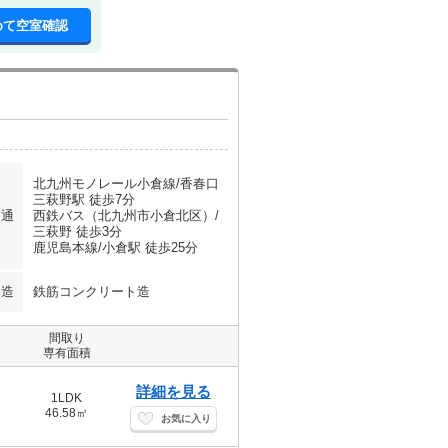
めて空室確認
北九州モノレール小倉線/香春口
三萩野駅 徒歩7分
交通
西鉄バス（北九州市小倉北区）/
三萩野 徒歩3分
鹿児島本線/小倉駅 徒歩25分
構造
鉄筋コンクリート造
間取り
専有面積
詳細を見る
1LDK
46.58㎡
お気に入り