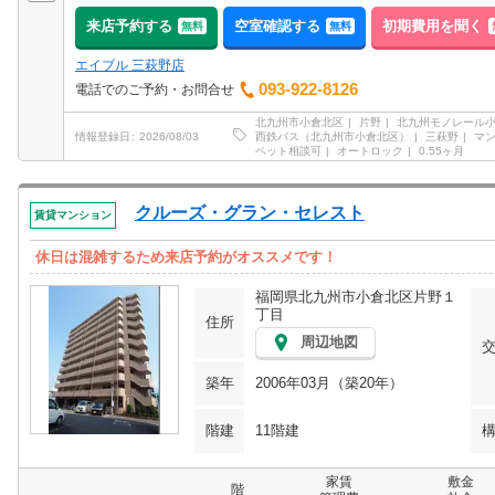
来店予約する
空室確認する
初期費用を聞く
無料
無料
エイブル 三萩野店
093-922-8126
電話でのご予約・お問合せ
北九州市小倉北区
片野
北九州モノレール
西鉄バス（北九州市小倉北区）
三萩野
マ
情報登録日
2026/08/03
ペット相談可
オートロック
0.55ヶ月
クルーズ・グラン・セレスト
賃貸マンション
休日は混雑するため来店予約がオススメです！
福岡県北九州市小倉北区片野１
丁目
住所
周辺地図
築年
2006年03月（築20年）
階建
11階建
家賃
敷金
階