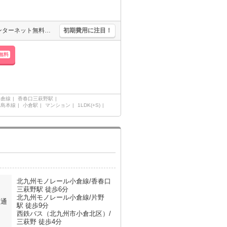
宅配ボックスあり。防犯カメラあり。追焚給湯。浴室換気乾燥式。インターネット無料。オートロック。
初期費用に注目！
無料
小倉線
香春口三萩野駅
児島本線
小倉駅
マンション
1LDK(+S)
北九州モノレール小倉線/香春口
三萩野駅 徒歩6分
北九州モノレール小倉線/片野
交通
駅 徒歩9分
西鉄バス（北九州市小倉北区）/
三萩野 徒歩4分