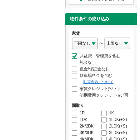
物件条件の絞り込み
家賃
〜
共益費・管理費を含む
礼金なし
敷金/保証金なし
駐車場料金を含む
駐車台数について
家賃クレジット払い可
初期費用クレジット払い可
間取り
1R
1K
1DK
1LDK(+S)
2K/2DK
2LDK(+S)
3K/3DK
3LDK(+S)
4K/4DK
4LDK(+S)