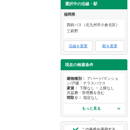
選択中の沿線・駅
福岡県
西鉄バス（北九州市小倉北区）
三萩野
沿線を変更
駅を変更
現在の検索条件
建物種別
アパート/マンショ
ン/戸建・テラスハウス
家賃
下限なし ~ 上限なし
共益費・管理費を含む
間取り
指定なし
もっと見る
この条件を保存する