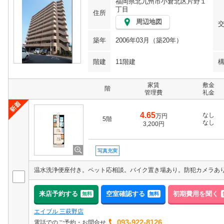
福岡県北九州市小倉北区片野１
丁目
住所
周辺地図
築年
2006年03月（築20年）
階建
11階建
家賃
敷金
階
管理費
礼金
4.65
なし
万円
5階
なし
3,200円
写真充実
来店予約する
空室確認する
初期費用を聞く
無料
無料
エイブル 三萩野店
093-922-8126
電話でのご予約・お問合せ