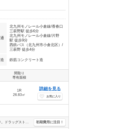
北九州モノレール小倉線/香春口
三萩野駅 徒歩6分
北九州モノレール小倉線/片野
交通
駅 徒歩9分
西鉄バス（北九州市小倉北区）/
三萩野 徒歩4分
構造
鉄筋コンクリート造
間取り
専有面積
詳細を見る
1R
26.83㎡
お気に入り
ペット応相談。温水洗浄便座付き。バイク置き場あり。防犯カメラあり。ドラッグストアへ441m。コンビニへ152m。業務スーパーへ627m。北九州メディアドームまで469m。
初期費用に注目！