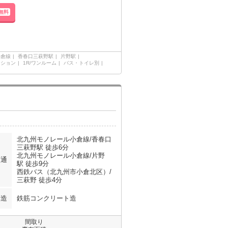
無料
小倉線
香春口三萩野駅
片野駅
ンション
1R/ワンルーム
バス・トイレ別
北九州モノレール小倉線/香春口
三萩野駅 徒歩6分
北九州モノレール小倉線/片野
交通
駅 徒歩9分
西鉄バス（北九州市小倉北区）/
三萩野 徒歩4分
構造
鉄筋コンクリート造
間取り