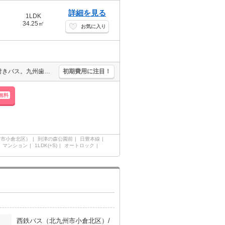
詳細を見る
1LDK
34.25㎡
お気に入り
オートロック。エレベーターあり。宅配ボックスあり。追い焚き機能付きバス。九州歯科大学へ778m。サンリブへ307m。
初期費用に注目！
無料
州市小倉北区）
到津の森公園前
日豊本線
マンション
1LDK(+S)
オートロック
西鉄バス（北九州市小倉北区）/