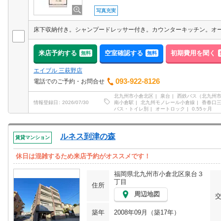
写真充実
来店予約する
空室確認する
初期費用を聞く
無料
無料
エイブル 三萩野店
093-922-8126
電話でのご予約・お問合せ
北九州市小倉北区
泉台
西鉄バス（北九州
南小倉駅
北九州モノレール小倉線
香春口
情報登録日
2026/07/30
バス・トイレ別
オートロック
0.55ヶ月
ルネス到津の森
賃貸マンション
休日は混雑するため来店予約がオススメです！
福岡県北九州市小倉北区泉台３
丁目
住所
周辺地図
築年
2008年09月（築17年）