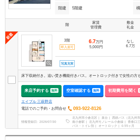
階建
5階建
家賃
敷金
階
管理費
礼金
3階
6.7
なし
万円
6.7万
5,000円
即入居可
写真充実
床下収納付き。追い焚き機能付きバス。オートロック付きで女性の方
来店予約する
空室確認する
初期費用を聞く
無料
無料
エイブル 三萩野店
093-922-8126
電話でのご予約・お問合せ
北九州市小倉北区
泉台
西鉄バス（北九州
南小倉駅
北九州モノレール小倉線
香春口
情報登録日
2026/07/30
バス・トイレ別
オートロック
0.55ヶ月