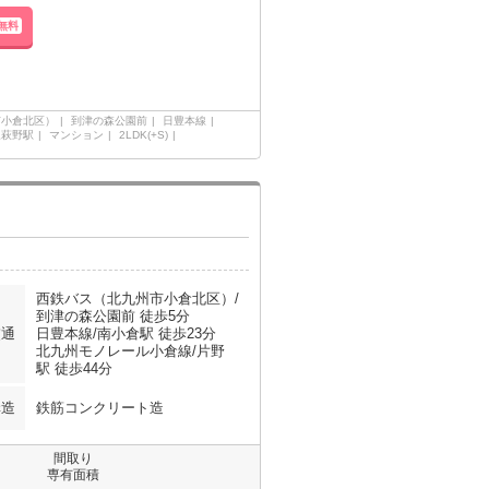
無料
市小倉北区）
到津の森公園前
日豊本線
三萩野駅
マンション
2LDK(+S)
西鉄バス（北九州市小倉北区）/
到津の森公園前 徒歩5分
交通
日豊本線/南小倉駅 徒歩23分
北九州モノレール小倉線/片野
駅 徒歩44分
構造
鉄筋コンクリート造
間取り
専有面積