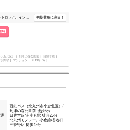
床下収納付き。シャンプードレッサー付き。カウンターキッチン。オートロック。インターネット無料。バイク置き場あり。
初期費用に注目！
無料
市小倉北区）
到津の森公園前
日豊本線
三萩野駅
マンション
2LDK(+S)
西鉄バス（北九州市小倉北区）/
到津の森公園前 徒歩5分
交通
日豊本線/南小倉駅 徒歩25分
北九州モノレール小倉線/香春口
三萩野駅 徒歩43分