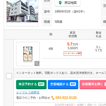
住所
周辺地図
築年
1985年03月（築41年）
階建
5階建
家賃
敷金
階
管理費
礼金
5.7
万円
なし
5,000円
4階
5.7万
インターネット無料
来店予約する
空室確認する
初期費用を聞く
無料
無料
エイブル 三萩野店
093-922-8126
電話でのご予約・お問合せ
北九州市小倉北区
金鶏町
西鉄バス（北九