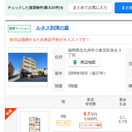
まとめてお気に入り
まと
チェックした賃貸物件(最大20件)を
ルネス到津の森
賃貸マンション
休日は混雑するため来店予約がオススメです！
福岡県北九州市小倉北区泉台３
丁目
住所
周辺地図
築年
2008年09月（築17年）
階建
5階建
家賃
敷金
階
管理費
礼金
6.7
万円
4階
なし
5,000円
6.7万
即入居可
インターネット無料