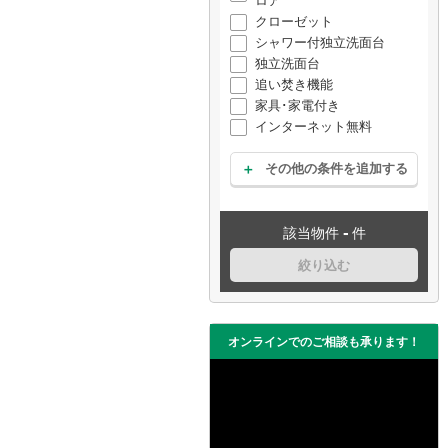
ロア
クローゼット
シャワー付独立洗面台
独立洗面台
追い焚き機能
家具･家電付き
インターネット無料
その他の条件を追加する
-
該当物件
件
絞り込む
オンラインでのご相談も承ります！