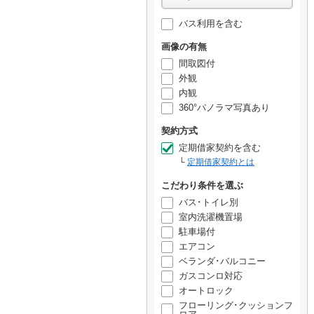
バス利用を含む
画像の有無
間取図付
外観
内観
360°パノラマ写真あり
契約方式
定期借家契約を含む
定期借家契約とは
こだわり条件を選ぶ
バス･トイレ別
室内洗濯機置場
駐車場付
エアコン
ベランダ･バルコニー
ガスコンロ対応
オートロック
フローリング･クッションフ