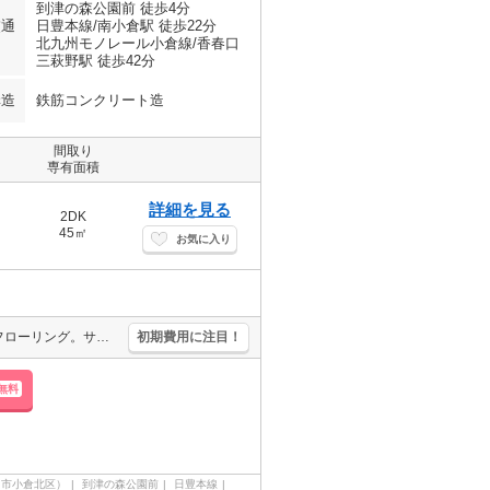
到津の森公園前 徒歩4分
交通
日豊本線/南小倉駅 徒歩22分
北九州モノレール小倉線/香春口
三萩野駅 徒歩42分
構造
鉄筋コンクリート造
間取り
専有面積
詳細を見る
2DK
45㎡
お気に入り
インターネット無料。宅配ボックスあり。温水洗浄便座付き。オールフローリング。サンリブへ130m。
初期費用に注目！
無料
州市小倉北区）
到津の森公園前
日豊本線