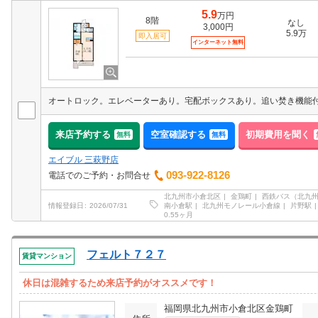
5.9
万円
8階
なし
3,000円
5.9万
即入居可
インターネット無料
来店予約する
空室確認する
初期費用を聞く
無料
無料
エイブル 三萩野店
093-922-8126
電話でのご予約・お問合せ
北九州市小倉北区
金鶏町
西鉄バス（北九
南小倉駅
北九州モノレール小倉線
片野駅
情報登録日
2026/07/31
0.55ヶ月
フェルト７２７
賃貸マンション
休日は混雑するため来店予約がオススメです！
福岡県北九州市小倉北区金鶏町