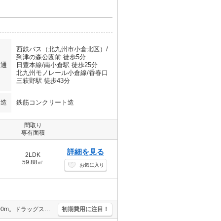
西鉄バス（北九州市小倉北区）/
到津の森公園前 徒歩5分
交通
日豊本線/南小倉駅 徒歩25分
北九州モノレール小倉線/香春口
三萩野駅 徒歩43分
構造
鉄筋コンクリート造
間取り
専有面積
詳細を見る
2LDK
59.88㎡
お気に入り
オートロック。インターネット無料。サンリブへ550m。コンビニへ400m。ドラッグストアへ550m。
初期費用に注目！