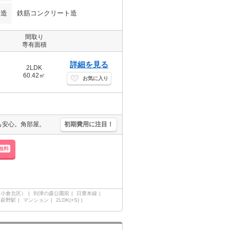
構造
鉄筋コンクリート造
間取り
専有面積
詳細を見る
2LDK
60.42㎡
お気に入り
も安心。角部屋。
初期費用に注目！
無料
市小倉北区）
到津の森公園前
日豊本線
三萩野駅
マンション
2LDK(+S)