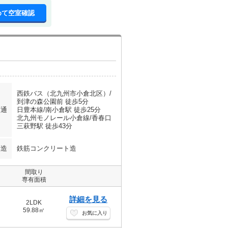
めて空室確認
西鉄バス（北九州市小倉北区）/
到津の森公園前 徒歩5分
交通
日豊本線/南小倉駅 徒歩25分
北九州モノレール小倉線/香春口
三萩野駅 徒歩43分
構造
鉄筋コンクリート造
間取り
専有面積
詳細を見る
2LDK
59.88㎡
お気に入り