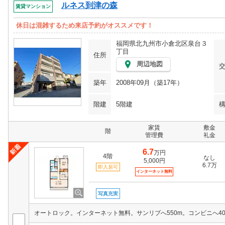
ルネス到津の森
賃貸マンション
休日は混雑するため来店予約がオススメです！
福岡県北九州市小倉北区泉台３
丁目
住所
周辺地図
築年
2008年09月（築17年）
階建
5階建
家賃
敷金
階
管理費
礼金
6.7
万円
4階
なし
5,000円
6.7万
即入居可
インターネット無料
写真充実