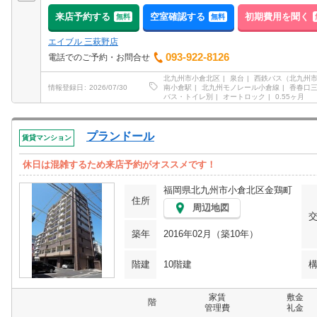
来店予約する
空室確認する
初期費用を聞く
無料
無料
エイブル 三萩野店
093-922-8126
電話でのご予約・お問合せ
北九州市小倉北区
泉台
西鉄バス（北九州
南小倉駅
北九州モノレール小倉線
香春口
情報登録日
2026/07/30
バス・トイレ別
オートロック
0.55ヶ月
プランドール
賃貸マンション
休日は混雑するため来店予約がオススメです！
福岡県北九州市小倉北区金鶏町
住所
周辺地図
築年
2016年02月（築10年）
階建
10階建
家賃
敷金
階
管理費
礼金