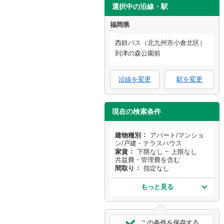
選択中の沿線・駅
福岡県
西鉄バス（北九州市小倉北区）
到津の森公園前
沿線を変更
駅を変更
現在の検索条件
建物種別
アパート/マンショ
ン/戸建・テラスハウス
家賃
下限なし ~ 上限なし
共益費・管理費を含む
間取り
指定なし
もっと見る
この条件を保存する