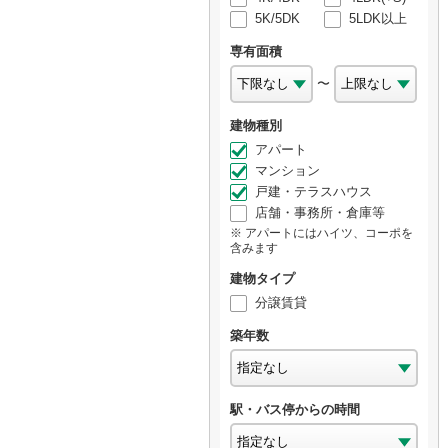
5K/5DK
5LDK以上
専有面積
〜
建物種別
アパート
マンション
戸建・テラスハウス
店舗・事務所・倉庫等
アパートにはハイツ、コーポを
含みます
建物タイプ
分譲賃貸
築年数
駅・バス停からの時間