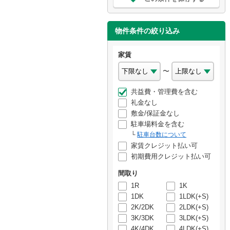
物件条件の絞り込み
家賃
〜
共益費・管理費を含む
礼金なし
敷金/保証金なし
駐車場料金を含む
駐車台数について
家賃クレジット払い可
初期費用クレジット払い可
間取り
1R
1K
1DK
1LDK(+S)
2K/2DK
2LDK(+S)
3K/3DK
3LDK(+S)
4K/4DK
4LDK(+S)