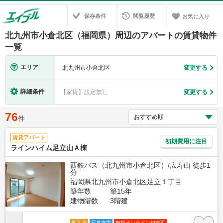
保存条件
閲覧履歴
お気に入り
北九州市小倉北区（福岡県）周辺のアパートの賃貸物件
一覧
エリア
-
北九州市小倉北区
変更する
詳細条件
【家賃】設定無し
変更する
76
件
賃貸アパート
初期費用に注目
ラインハイム足立山Ａ棟
西鉄バス（北九州市小倉北区）/広寿山 徒歩1
分
福岡県北九州市小倉北区足立１丁目
築年数
築15年
建物階数
3階建
即入居
写真充実
無料オンライン相談可