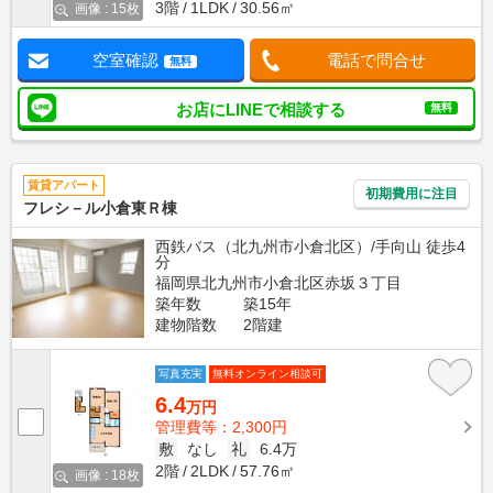
3階
1LDK
30.56㎡
画像 : 15枚
空室確認
電話で問合せ
無料
お店にLINEで相談する
無料
賃貸アパート
初期費用に注目
フレシ－ル小倉東Ｒ棟
西鉄バス（北九州市小倉北区）/手向山 徒歩4
分
福岡県北九州市小倉北区赤坂３丁目
築年数
築15年
建物階数
2階建
写真充実
無料オンライン相談可
6.4
万円
管理費等：2,300円
敷
なし
礼
6.4万
2階
2LDK
57.76㎡
画像 : 18枚