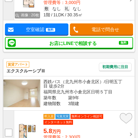
管理費等：3,000円
敷
なし
礼
なし
1階
1LDK
30.35㎡
画像 : 20枚
空室確認
電話で問合せ
無料
お店にLINEで相談する
無料
賃貸アパート
初期費用に注目
エクスクルーシブⅢ
西鉄バス（北九州市小倉北区）/日明五丁
目 徒歩2分
福岡県北九州市小倉北区日明５丁目
築年数
築9年
建物階数
3階建
即入居
写真充実
無料オンライン相談可
インターネット無料
5.8
万円
管理費等：2,300円