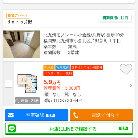
賃貸アパート
初期費用に注目
ｄｏｒｏ片野
北九州モノレール小倉線/片野駅 徒歩10分
福岡県北九州市小倉北区片野新町１丁目
築年数
築浅
建物階数
3階建
即入居
写真充実
無料オンライン相談可
インターネット無料
5.9
万円
管理費等：3,000円
敷
なし
礼
なし
3階
1LDK
30.64㎡
画像 : 21枚
空室確認
電話で問合せ
無料
お店にLINEで相談する
無料