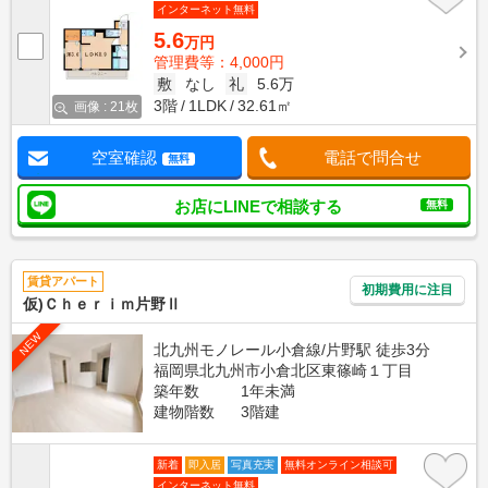
インターネット無料
5.6
万円
管理費等：4,000円
敷
なし
礼
5.6万
3階
1LDK
32.61㎡
画像 : 21枚
空室確認
電話で問合せ
無料
お店にLINEで相談する
無料
賃貸アパート
初期費用に注目
仮)Ｃｈｅｒｉｍ片野Ⅱ
NEW
北九州モノレール小倉線/片野駅 徒歩3分
福岡県北九州市小倉北区東篠崎１丁目
築年数
1年未満
建物階数
3階建
新着
即入居
写真充実
無料オンライン相談可
インターネット無料