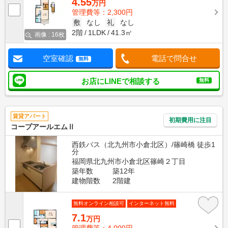
4.55
万円
管理費等：2,300円
敷
なし
礼
なし
2階
1LDK
41.3㎡
画像 : 16枚
空室確認
電話で問合せ
無料
お店にLINEで相談する
無料
賃貸アパート
初期費用に注目
コープアールエムⅡ
西鉄バス（北九州市小倉北区）/篠崎橋 徒歩1
分
福岡県北九州市小倉北区篠崎２丁目
築年数
築12年
建物階数
2階建
無料オンライン相談可
インターネット無料
7.1
万円