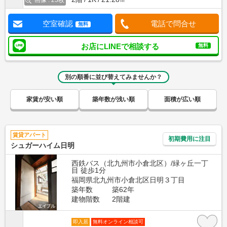
画像 : 23枚
空室確認
電話で問合せ
無料
お店にLINEで相談する
無料
別の順番に並び替えてみませんか？
家賃が安い順
築年数が浅い順
面積が広い順
賃貸アパート
初期費用に注目
シュガーハイム日明
西鉄バス（北九州市小倉北区）/緑ヶ丘一丁
目 徒歩1分
福岡県北九州市小倉北区日明３丁目
築年数
築62年
建物階数
2階建
即入居
無料オンライン相談可