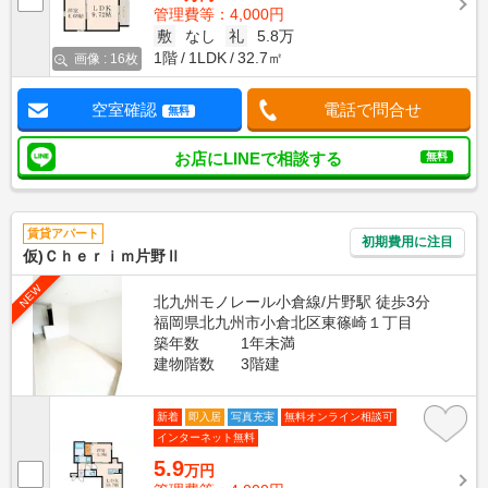
管理費等：4,000円
敷
なし
礼
5.8万
1階
1LDK
32.7㎡
画像 : 16枚
空室確認
電話で問合せ
無料
お店にLINEで相談する
無料
賃貸アパート
初期費用に注目
仮)Ｃｈｅｒｉｍ片野Ⅱ
NEW
北九州モノレール小倉線/片野駅 徒歩3分
福岡県北九州市小倉北区東篠崎１丁目
築年数
1年未満
建物階数
3階建
新着
即入居
写真充実
無料オンライン相談可
インターネット無料
5.9
万円