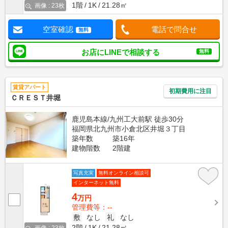
1階
1K
21.28㎡
画像 : 23枚
空室確認
電話で問合せ
無料
お店にLINEで相談する
無料
賃貸アパート
初期費用に注目
ＣＲＥＳＴ井堀
鹿児島本線/九州工大前駅 徒歩30分
福岡県北九州市小倉北区井堀３丁目
築年数
築16年
建物階数
2階建
写真充実
無料オンライン相談可
インターネット無料
4
万円
管理費等：--
敷
なし
礼
なし
2階
1K
21.28㎡