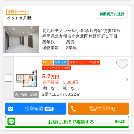
賃貸アパート
初期費用に注目
ｄｏｒｏ片野
北九州モノレール小倉線/片野駅 徒歩10分
福岡県北九州市小倉北区片野新町１丁目
築年数
築浅
建物階数
3階建
即入居
写真充実
無料オンライン相談可
インターネット無料
5.7
万円
管理費等：3,000円
敷
なし
礼
なし
2階
1LDK
30.22㎡
画像 : 19枚
空室確認
電話で問合せ
無料
お店にLINEで相談する
無料