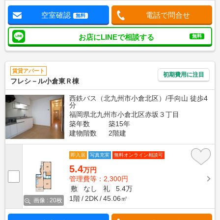
空室確認
電話で問合せ
無料
お店にLINEで相談する
無料
賃貸アパート
初期費用に注目
フレシ－ル小倉東Ｒ棟
西鉄バス（北九州市小倉北区）/手向山 徒歩4
分
福岡県北九州市小倉北区赤坂３丁目
築年数
築15年
建物階数
2階建
即入居
写真充実
無料オンライン相談可
5.4
万円
管理費等：2,300円
敷
なし
礼
5.4万
1階
2DK
45.06㎡
画像 : 20枚