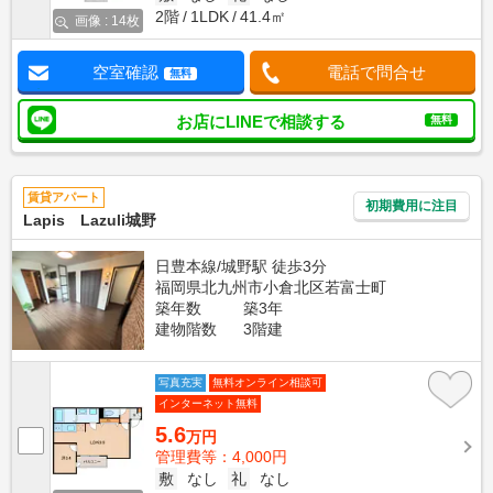
2階
1LDK
41.4㎡
画像 : 14枚
空室確認
電話で問合せ
無料
お店にLINEで相談する
無料
賃貸アパート
初期費用に注目
Lapis Lazuli城野
日豊本線/城野駅 徒歩3分
福岡県北九州市小倉北区若富士町
築年数
築3年
建物階数
3階建
写真充実
無料オンライン相談可
インターネット無料
5.6
万円
管理費等：4,000円
敷
なし
礼
なし