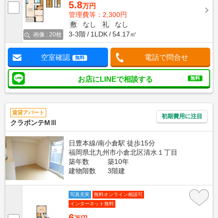
5.8
万円
管理費等：2,300円
敷
なし
礼
なし
3-3階
1LDK
54.17㎡
画像 : 20枚
空室確認
電話で問合せ
無料
お店にLINEで相談する
無料
賃貸アパート
初期費用に注目
クラポンテMⅢ
日豊本線/南小倉駅 徒歩15分
福岡県北九州市小倉北区清水１丁目
築年数
築10年
建物階数
3階建
写真充実
無料オンライン相談可
インターネット無料
6