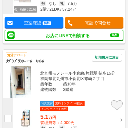
敷
なし
礼
7.5万
2階
2LDK
57.24㎡
画像 : 21枚
空室確認
電話で問合せ
無料
お店にLINEで相談する
無料
賃貸アパート
初期費用に注目
ﾒｿﾞﾝﾌﾟﾗﾝﾀﾆｴｰﾙ ｷｬﾄﾙ
北九州モノレール小倉線/片野駅 徒歩15分
福岡県北九州市小倉北区篠崎２丁目
築年数
築10年
建物階数
2階建
写真充実
無料オンライン相談可
インターネット無料
5.1
万円
管理費等：4,000円