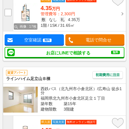
4.35
万円
管理費等：2,300円
敷
なし
礼
4.35万
1階
1SK
31.65㎡
画像 : 17枚
空室確認
電話で問合せ
無料
お店にLINEで相談する
無料
賃貸アパート
初期費用に注目
ラインハイム足立山Ｂ棟
西鉄バス（北九州市小倉北区）/広寿山 徒歩1
分
福岡県北九州市小倉北区足立１丁目
築年数
築15年
建物階数
3階建
即入居
写真充実
無料オンライン相談可