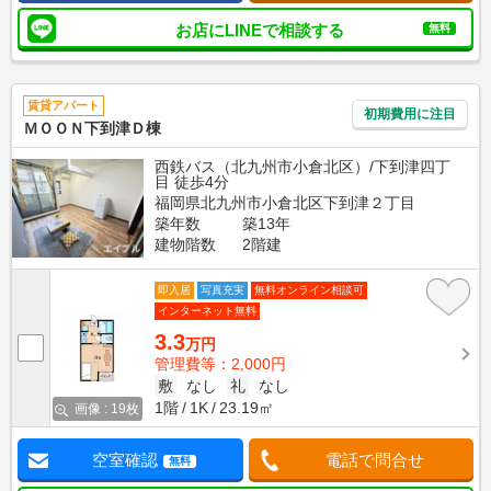
お店にLINEで相談する
無料
賃貸アパート
初期費用に注目
ＭＯＯＮ下到津Ｄ棟
西鉄バス（北九州市小倉北区）/下到津四丁
目 徒歩4分
福岡県北九州市小倉北区下到津２丁目
築年数
築13年
建物階数
2階建
即入居
写真充実
無料オンライン相談可
インターネット無料
3.3
万円
管理費等：2,000円
敷
なし
礼
なし
1階
1K
23.19㎡
画像 : 19枚
空室確認
電話で問合せ
無料