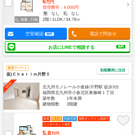
6
万円
管理費等：4,000円
敷
なし
礼
なし
2階
1LDK
34.78㎡
画像 : 13枚
空室確認
電話で問合せ
無料
お店にLINEで相談する
無料
賃貸アパート
初期費用に注目
仮)Ｃｈｅｒｉｍ片野Ⅱ
NEW
北九州モノレール小倉線/片野駅 徒歩3分
福岡県北九州市小倉北区東篠崎１丁目
築年数
1年未満
建物階数
3階建
新着
即入居
写真充実
無料オンライン相談可
インターネット無料
5.8
万円