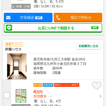
敷
なし
礼
5.3万
1階
1LDK
32.61㎡
画像 : 21枚
空室確認
電話で問合せ
無料
お店にLINEで相談する
無料
賃貸アパート
初期費用に注目
井堀ハウス
鹿児島本線/九州工大前駅 徒歩28分
福岡県北九州市小倉北区井堀３丁目
築年数
築56年
建物階数
2階建
即入居
写真充実
無料オンライン相談可
4
万円
管理費等：--
敷
なし
礼
4万
1階
3DK
55.25㎡