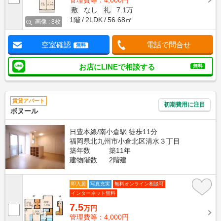
管理費等：4,000円
敷
なし
礼
7.1万
1階
2LDK
56.68㎡
画像 : 8枚
空室確認
電話で問合せ
無料
お店にLINEで相談する
無料
賃貸アパート
初期費用に注目
ボヌール
日豊本線/南小倉駅 徒歩11分
福岡県北九州市小倉北区清水３丁目
築年数
築11年
建物階数
2階建
即入居
写真充実
無料オンライン相談可
インターネット無料
7.5
万円
管理費等：4,000円