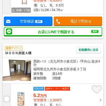
管理費等：4,000円
敷
なし
礼
5.9万
1階
1LDK
34.78㎡
画像 : 17枚
空室確認
電話で問合せ
無料
お店にLINEで相談する
無料
賃貸アパート
初期費用に注目
ＭＯＯＮ赤坂Ａ棟
西鉄バス（北九州市小倉北区）/手向山 徒歩3
分
福岡県北九州市小倉北区赤坂３丁目
築年数
築14年
建物階数
2階建
写真充実
無料オンライン相談可
5.2
万円
管理費等：2,000円
敷
なし
礼
なし