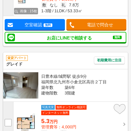
敷
なし
礼
7.8万
1-3階
1LDK
53.33㎡
画像 : 15枚
空室確認
電話で問合せ
無料
お店にLINEで相談する
無料
賃貸アパート
初期費用に注目
グレイド
日豊本線/城野駅 徒歩9分
福岡県北九州市小倉北区高坊２丁目
築年数
築6年
建物階数
3階建
写真充実
無料オンライン相談可
インターネット無料
5.3
万円
管理費等：4,000円