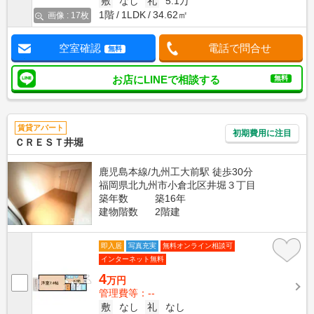
敷
なし
礼
5.1万
1階
1LDK
34.62㎡
画像 : 17枚
空室確認
電話で問合せ
無料
お店にLINEで相談する
無料
賃貸アパート
初期費用に注目
ＣＲＥＳＴ井堀
鹿児島本線/九州工大前駅 徒歩30分
福岡県北九州市小倉北区井堀３丁目
築年数
築16年
建物階数
2階建
即入居
写真充実
無料オンライン相談可
インターネット無料
4
万円
管理費等：--
敷
なし
礼
なし