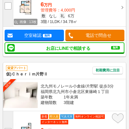
6
万円
管理費等：4,000円
敷
なし
礼
6万
3階
1LDK
34.78㎡
画像 : 13枚
空室確認
電話で問合せ
無料
お店にLINEで相談する
無料
賃貸アパート
初期費用に注目
仮)Ｃｈｅｒｉｍ片野Ⅱ
NEW
北九州モノレール小倉線/片野駅 徒歩3分
福岡県北九州市小倉北区東篠崎１丁目
築年数
1年未満
建物階数
3階建
新着
即入居
写真充実
無料オンライン相談可
インターネット無料