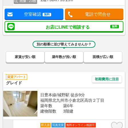
画像 : 23枚
空室確認
電話で問合せ
無料
お店にLINEで相談する
無料
別の順番に並び替えてみませんか？
家賃が安い順
築年数が浅い順
面積が広い順
賃貸アパート
初期費用に注目
グレイド
日豊本線/城野駅 徒歩9分
福岡県北九州市小倉北区高坊２丁目
築年数
築6年
建物階数
3階建
即入居
写真充実
無料オンライン相談可