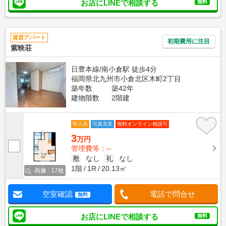
お店にLINEで相談する
無料
賃貸アパート
初期費用に注目
紫映荘
日豊本線/南小倉駅 徒歩4分
福岡県北九州市小倉北区木町2丁目
築年数
築42年
建物階数
2階建
即入居
写真充実
無料オンライン相談可
3
万円
管理費等：--
敷
なし
礼
なし
1階
1R
20.13㎡
画像 : 17枚
空室確認
電話で問合せ
無料
お店にLINEで相談する
無料