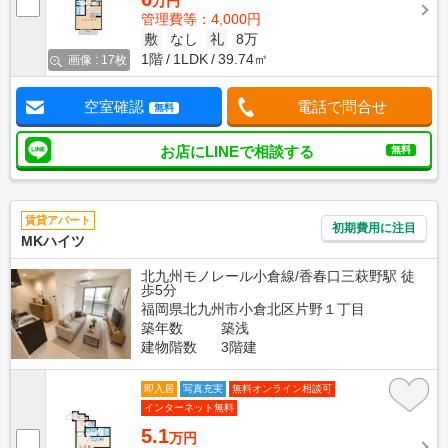
万円
管理費等：4,000円
敷
なし
礼
8万
1階
1LDK
39.74㎡
画像 : 17枚
空室確認
電話で問合せ
無料
お店にLINEで相談する
無料
賃貸アパート
初期費用に注目
MKハイツ
北九州モノレール小倉線/香春口三萩野駅 徒
歩5分
福岡県北九州市小倉北区片野１丁目
築年数
築浅
建物階数
3階建
即入居
写真充実
無料オンライン相談可
インターネット無料
5.1
万円