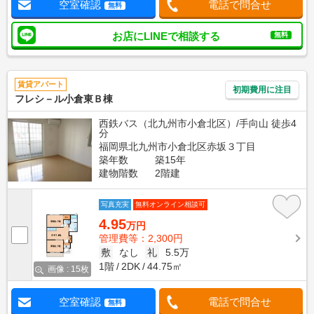
空室確認
電話で問合せ
無料
お店にLINEで相談する
無料
賃貸アパート
初期費用に注目
フレシ－ル小倉東Ｂ棟
西鉄バス（北九州市小倉北区）/手向山 徒歩4
分
福岡県北九州市小倉北区赤坂３丁目
築年数
築15年
建物階数
2階建
写真充実
無料オンライン相談可
4.95
万円
管理費等：2,300円
敷
なし
礼
5.5万
1階
2DK
44.75㎡
画像 : 15枚
空室確認
電話で問合せ
無料