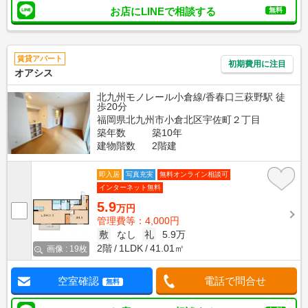
お店にLINEで相談する
無料
賃貸アパート
初期費用に注目
オアシス
北九州モノレール小倉線/香春口三萩野駅 徒
歩20分
福岡県北九州市小倉北区宇佐町２丁目
築年数
築10年
建物階数
2階建
即入居
写真充実
無料オンライン相談可
インターネット無料
5.9
万円
管理費等：4,000円
敷
なし
礼
5.9万
2階
1LDK
41.01㎡
画像 : 19枚
空室確認
電話で問合せ
無料