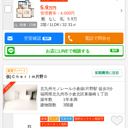
5.9
万円
管理費等：4,000円
敷
なし
礼
5.9万
2階
1LDK
32.31㎡
画像 : 15枚
空室確認
電話で問合せ
無料
お店にLINEで相談する
無料
賃貸アパート
初期費用に注目
仮)Ｃｈｅｒｉｍ片野Ⅱ
NEW
北九州モノレール小倉線/片野駅 徒歩3分
福岡県北九州市小倉北区東篠崎１丁目
築年数
1年未満
建物階数
3階建
新着
即入居
写真充実
無料オンライン相談可
インターネット無料