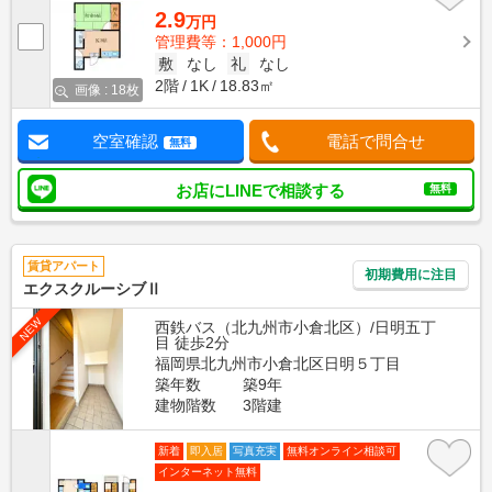
2.9
万円
管理費等：1,000円
敷
なし
礼
なし
2階
1K
18.83㎡
画像 : 18枚
空室確認
電話で問合せ
無料
お店にLINEで相談する
無料
賃貸アパート
初期費用に注目
エクスクルーシブⅡ
NEW
西鉄バス（北九州市小倉北区）/日明五丁
目 徒歩2分
福岡県北九州市小倉北区日明５丁目
築年数
築9年
建物階数
3階建
新着
即入居
写真充実
無料オンライン相談可
インターネット無料