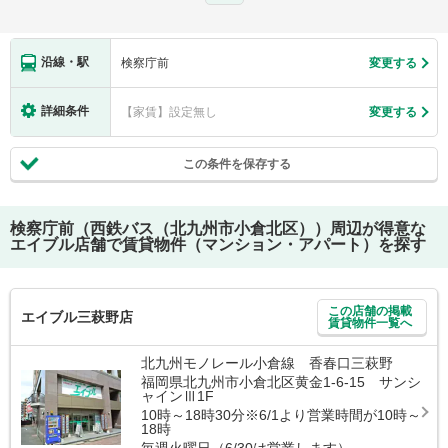
沿線・駅
検察庁前
変更する
詳細条件
【家賃】設定無し
変更する
この条件を保存する
検察庁前（西鉄バス（北九州市小倉北区））
周辺が得意な
エイブル店舗で賃貸物件（マンション・アパート）を探す
この店舗の掲載
エイブル三萩野店
賃貸物件一覧へ
北九州モノレール小倉線 香春口三萩野
福岡県北九州市小倉北区黄金1-6-15 サンシ
ャインⅢ1F
10時～18時30分※6/1より営業時間が10時～
18時
毎週火曜日（6/30は営業します）