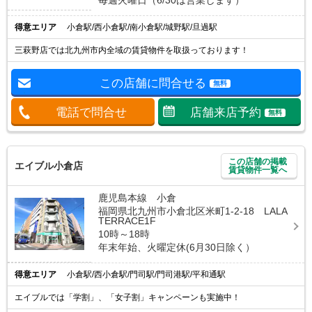
得意エリア
小倉駅/西小倉駅/南小倉駅/城野駅/旦過駅
三萩野店では北九州市内全域の賃貸物件を取扱っております！
この店舗に問合せる
無料
電話で問合せ
店舗来店予約
無料
この店舗の掲載
エイブル小倉店
賃貸物件一覧へ
鹿児島本線 小倉
福岡県北九州市小倉北区米町1-2-18 LALA
TERRACE1F
10時～18時
年末年始、火曜定休(6月30日除く）
得意エリア
小倉駅/西小倉駅/門司駅/門司港駅/平和通駅
エイブルでは「学割」、「女子割」キャンペーンも実施中！