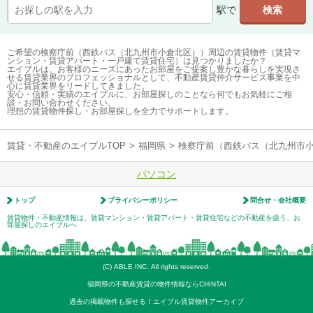
駅で
ご希望の検察庁前（西鉄バス（北九州市小倉北区））周辺の賃貸物件（賃貸マ
ンション・賃貸アパート・一戸建て賃貸住宅）は見つかりましたか？
エイブルは、お客様のニーズにあったお部屋をご提案し豊かな暮らしを実現さ
せる賃貸業界のプロフェッショナルとして、不動産賃貸仲介サービス事業を中
心に賃貸業界をリードしてきました。
安心・信頼・実績のエイブルに、お部屋探しのことなら何でもお気軽にご相
談・お問い合わせください。
理想の賃貸物件探し・お部屋探しを全力でサポートします。
賃貸・不動産のエイブルTOP
>
福岡県
>
検察庁前（西鉄バス（北九州市
パソコン
トップ
プライバシーポリシー
問合せ・会社概要
賃貸物件・不動産情報は、賃貸マンション・賃貸アパート・賃貸住宅などの不動産を扱う、お
部屋探しのエイブルへ
(C) ABLE INC. All rights reserved.
福岡県の不動産賃貸の物件情報ならCHINTAI
過去の掲載物件も探せる！エイブル賃貸物件アーカイブ