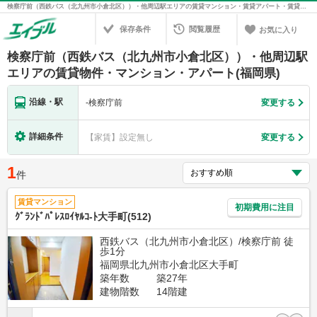
検察庁前（西鉄バス（北九州市小倉北区））・他周辺駅エリアの賃貸マンション・賃貸アパート・賃貸住宅の不動産情報を検索！不動産賃貸の物件探しは、お部屋探しのエイブル
保存条件
閲覧履歴
お気に入り
検察庁前（西鉄バス（北九州市小倉北区））・他周辺駅
エリアの賃貸物件・マンション・アパート(福岡県)
沿線・駅
-
検察庁前
変更する
詳細条件
【家賃】設定無し
変更する
1
件
賃貸マンション
初期費用に注目
ｸﾞﾗﾝﾄﾞﾊﾟﾚｽﾛｲﾔﾙｺ-ﾄ大手町(512)
西鉄バス（北九州市小倉北区）/検察庁前 徒
歩1分
福岡県北九州市小倉北区大手町
築年数
築27年
建物階数
14階建