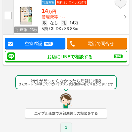
写真充実
無料オンライン相談可
14
万円
管理費等：--
敷
なし
礼
14万
5階
3LDK
86.83㎡
画像 : 23枚
空室確認
電話で問合せ
無料
お店にLINEで相談する
無料
物件が見つからなかったら店舗に相談
まだネットに掲載していないオススメ賃貸物件がある場合がございます
エイブル店舗でお部屋探しの相談をする
1