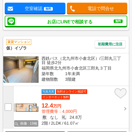
空室確認
電話で問合せ
無料
お店にLINEで相談する
無料
賃貸マンション
初期費用に注目
仮）イゾラ
西鉄バス（北九州市小倉北区）/三郎丸三丁
目 徒歩2分
福岡県北九州市小倉北区三郎丸３丁目
築年数
1年未満
建物階数
3階建
写真充実
無料オンライン相談可
インターネット無料
12.4
万円
管理費等：4,000円
敷
なし
礼
24.8万
2階
2LDK
61.07㎡
画像 : 19枚