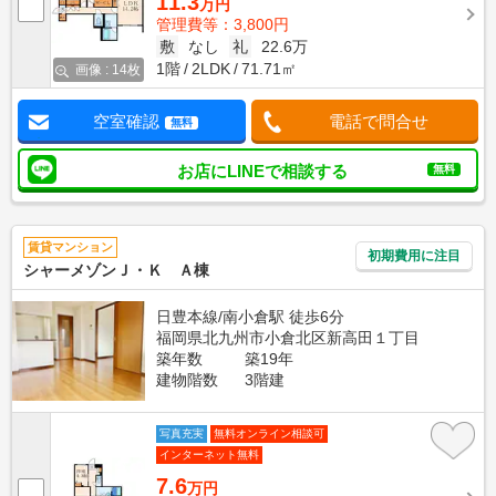
11.3
万円
管理費等：3,800円
敷
なし
礼
22.6万
1階
2LDK
71.71㎡
画像 : 14枚
空室確認
電話で問合せ
無料
お店にLINEで相談する
無料
賃貸マンション
初期費用に注目
シャーメゾンＪ・Ｋ Ａ棟
日豊本線/南小倉駅 徒歩6分
福岡県北九州市小倉北区新高田１丁目
築年数
築19年
建物階数
3階建
写真充実
無料オンライン相談可
インターネット無料
7.6
万円