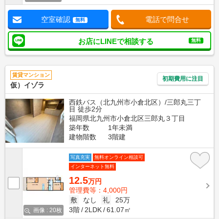
空室確認
電話で問合せ
無料
お店にLINEで相談する
無料
賃貸マンション
初期費用に注目
仮）イゾラ
西鉄バス（北九州市小倉北区）/三郎丸三丁
目 徒歩2分
福岡県北九州市小倉北区三郎丸３丁目
築年数
1年未満
建物階数
3階建
写真充実
無料オンライン相談可
インターネット無料
12.5
万円
管理費等：4,000円
敷
なし
礼
25万
3階
2LDK
61.07㎡
画像 : 20枚