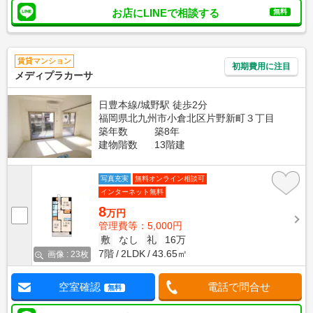
お店にLINEで相談する
無料
賃貸マンション
初期費用に注目
メディプラカーサ
日豊本線/城野駅 徒歩2分
福岡県北九州市小倉北区片野新町３丁目
築年数
築8年
建物階数
13階建
写真充実
無料オンライン相談可
インターネット無料
8
万円
管理費等：5,000円
敷
なし
礼
16万
7階
2LDK
43.65㎡
画像 : 23枚
空室確認
電話で問合せ
無料