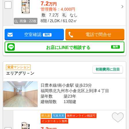
7.2
万円
管理費等：4,000円
敷
7.2万
礼
なし
8階
2LDK
61.02㎡
画像 : 22枚
空室確認
電話で問合せ
無料
お店にLINEで相談する
無料
賃貸マンション
初期費用に注目
エリアグリ－ン
日豊本線/南小倉駅 徒歩23分
福岡県北九州市小倉北区上到津４丁目
築年数
築23年
建物階数
13階建
即入居
写真充実
無料オンライン相談可
インターネット無料