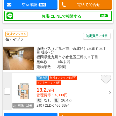
空室確認
電話で問合せ
無料
お店にLINEで相談する
無料
賃貸マンション
初期費用に注目
仮）イゾラ
西鉄バス（北九州市小倉北区）/三郎丸三丁
目 徒歩2分
福岡県北九州市小倉北区三郎丸３丁目
築年数
1年未満
建物階数
3階建
写真充実
無料オンライン相談可
インターネット無料
13.2
万円
管理費等：4,000円
敷
なし
礼
26.4万
2階
2LDK
66.68㎡
画像 : 19枚