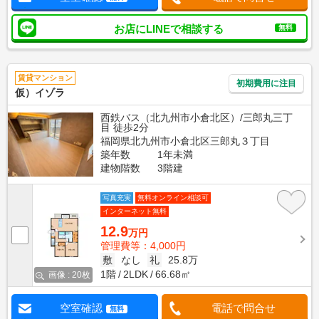
お店にLINEで相談する
無料
賃貸マンション
初期費用に注目
仮）イゾラ
西鉄バス（北九州市小倉北区）/三郎丸三丁
目 徒歩2分
福岡県北九州市小倉北区三郎丸３丁目
築年数
1年未満
建物階数
3階建
写真充実
無料オンライン相談可
インターネット無料
12.9
万円
管理費等：4,000円
敷
なし
礼
25.8万
1階
2LDK
66.68㎡
画像 : 20枚
空室確認
電話で問合せ
無料