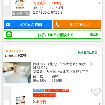
管理費等：3,500円
敷
なし
礼
7.4万
2階
2LDK
57.28㎡
画像 : 2枚
空室確認
電話で問合せ
無料
お店にLINEで相談する
無料
賃貸マンション
初期費用に注目
GRACE上富野
西鉄バス（北九州市小倉北区）/砂津二丁
目 徒歩1分
福岡県北九州市小倉北区上富野１丁目
築年数
築6年
建物階数
11階建
写真充実
無料オンライン相談可
インターネット無料
8.6
万円