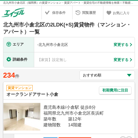
北九州市小倉北区（福岡県）の賃貸マンション・賃貸アパート・賃貸住宅の不動産情報を検索！不動産賃貸の物件探しは、お部屋探しのエイブル
保存条件
閲覧履歴
お気に入り
北九州市小倉北区の2LDK(+S)賃貸物件（マンション・
アパート）一覧
エリア
-
北九州市小倉北区
変更する
詳細条件
【家賃】設定無し
変更する
234
件
賃貸マンション
初期費用に注目
オークランドアサート小倉
鹿児島本線/小倉駅 徒歩8分
福岡県北九州市小倉北区長浜町
築年数
築12年
建物階数
14階建