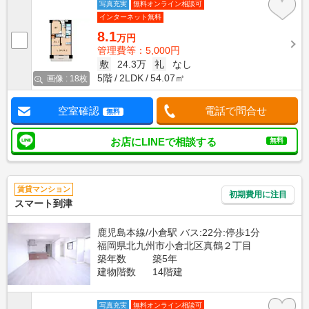
写真充実
無料オンライン相談可
インターネット無料
8.1
万円
管理費等：5,000円
敷
24.3万
礼
なし
5階
2LDK
54.07㎡
画像 : 18枚
空室確認
電話で問合せ
無料
お店にLINEで相談する
無料
賃貸マンション
初期費用に注目
スマート到津
鹿児島本線/小倉駅 バス:22分:停歩1分
福岡県北九州市小倉北区真鶴２丁目
築年数
築5年
建物階数
14階建
写真充実
無料オンライン相談可