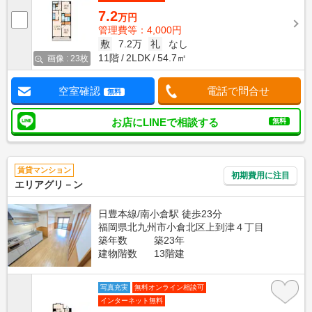
7.2
万円
管理費等：4,000円
敷
7.2万
礼
なし
11階
2LDK
54.7㎡
画像 : 23枚
空室確認
電話で問合せ
無料
お店にLINEで相談する
無料
賃貸マンション
初期費用に注目
エリアグリ－ン
日豊本線/南小倉駅 徒歩23分
福岡県北九州市小倉北区上到津４丁目
築年数
築23年
建物階数
13階建
写真充実
無料オンライン相談可
インターネット無料