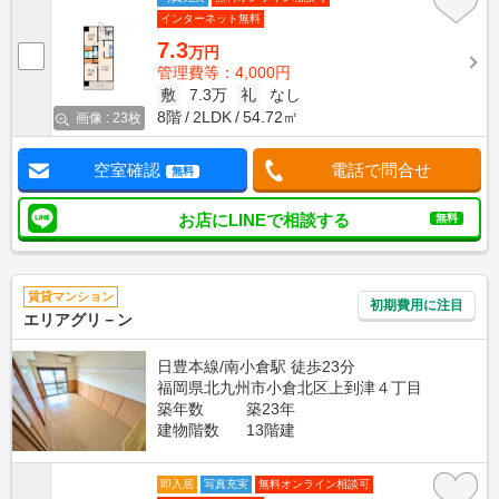
インターネット無料
7.3
万円
管理費等：4,000円
敷
7.3万
礼
なし
8階
2LDK
54.72㎡
画像 : 23枚
空室確認
電話で問合せ
無料
お店にLINEで相談する
無料
賃貸マンション
初期費用に注目
エリアグリ－ン
日豊本線/南小倉駅 徒歩23分
福岡県北九州市小倉北区上到津４丁目
築年数
築23年
建物階数
13階建
即入居
写真充実
無料オンライン相談可