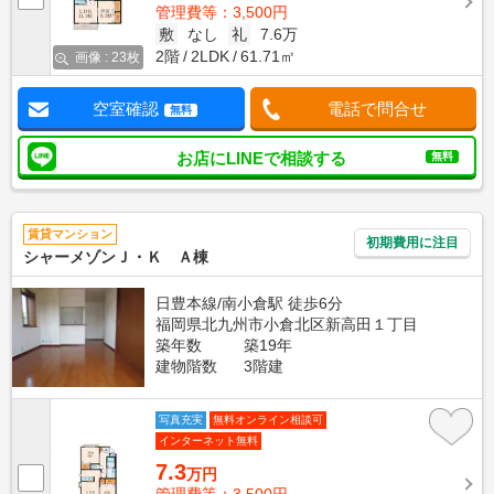
管理費等：3,500円
敷
なし
礼
7.6万
2階
2LDK
61.71㎡
画像 : 23枚
空室確認
電話で問合せ
無料
お店にLINEで相談する
無料
賃貸マンション
初期費用に注目
シャーメゾンＪ・Ｋ Ａ棟
日豊本線/南小倉駅 徒歩6分
福岡県北九州市小倉北区新高田１丁目
築年数
築19年
建物階数
3階建
写真充実
無料オンライン相談可
インターネット無料
7.3
万円