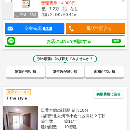
管理費等：4,000円
敷
7.2万
礼
なし
7階
2LDK
60.44㎡
画像 : 23枚
空室確認
電話で問合せ
無料
お店にLINEで相談する
無料
別の順番に並び替えてみませんか？
家賃が安い順
築年数が浅い順
面積が広い順
賃貸マンション
初期費用に注目
T the style
日豊本線/城野駅 徒歩10分
福岡県北九州市小倉北区高坊２丁目
築年数
築11年
建物階数
10階建