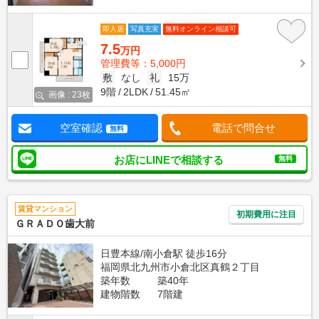
即入居
写真充実
無料オンライン相談可
7.5
万円
管理費等：5,000円
敷
なし
礼
15万
9階
2LDK
51.45㎡
画像 : 23枚
空室確認
電話で問合せ
無料
お店にLINEで相談する
無料
賃貸マンション
初期費用に注目
ＧＲＡＤＯ歯大前
日豊本線/南小倉駅 徒歩16分
福岡県北九州市小倉北区真鶴２丁目
築年数
築40年
建物階数
7階建