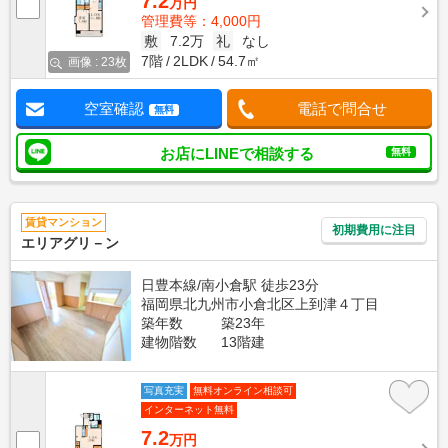
7.2
万円
管理費等：4,000円
敷
7.2万
礼
なし
7階
2LDK
54.7㎡
画像 : 23枚
空室確認
電話で問合せ
無料
お店にLINEで相談する
無料
賃貸マンション
初期費用に注目
エリアグリ－ン
日豊本線/南小倉駅 徒歩23分
福岡県北九州市小倉北区上到津４丁目
築年数
築23年
建物階数
13階建
写真充実
無料オンライン相談可
インターネット無料
7.2
万円