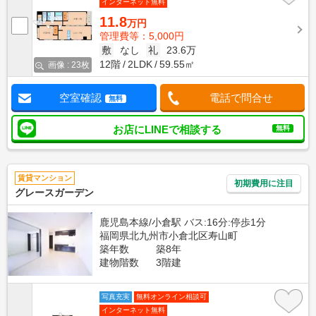
インターネット無料
11.8
万円
管理費等：5,000円
敷
なし
礼
23.6万
12階
2LDK
59.55㎡
画像 : 23枚
空室確認
電話で問合せ
無料
お店にLINEで相談する
無料
賃貸マンション
初期費用に注目
グレースガーデン
鹿児島本線/小倉駅 バス:16分:停歩1分
福岡県北九州市小倉北区寿山町
築年数
築8年
建物階数
3階建
写真充実
無料オンライン相談可
インターネット無料