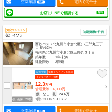
空室確認
電話で問合せ
無料
お店にLINEで相談する
無料
賃貸マンション
初期費用に注目
仮）イゾラ
西鉄バス（北九州市小倉北区）/三郎丸三丁
目 徒歩2分
福岡県北九州市小倉北区三郎丸３丁目
築年数
1年未満
建物階数
3階建
写真充実
無料オンライン相談可
インターネット無料
12.3
万円
管理費等：4,000円
敷
なし
礼
24.6万
1階
2LDK
61.07㎡
画像 : 20枚
空室確認
電話で問合せ
無料