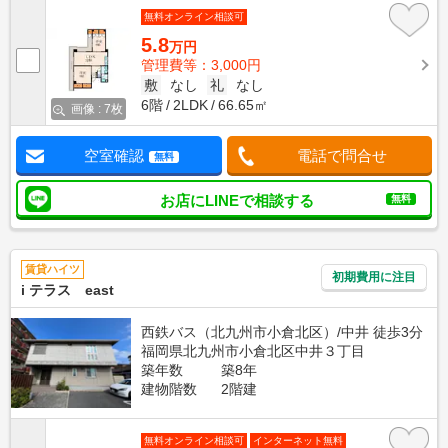
無料オンライン相談可
5.8
万円
管理費等：3,000円
敷
なし
礼
なし
6階
2LDK
66.65㎡
画像 : 7枚
空室確認
電話で問合せ
無料
お店にLINEで相談する
無料
賃貸ハイツ
初期費用に注目
i テラス east
西鉄バス（北九州市小倉北区）/中井 徒歩3分
福岡県北九州市小倉北区中井３丁目
築年数
築8年
建物階数
2階建
無料オンライン相談可
インターネット無料