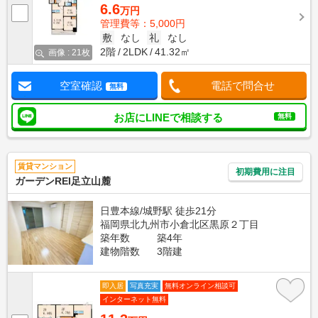
6.6
万円
管理費等：5,000円
敷
なし
礼
なし
2階
2LDK
41.32㎡
画像 : 21枚
空室確認
電話で問合せ
無料
お店にLINEで相談する
無料
賃貸マンション
初期費用に注目
ガーデンREI足立山麓
日豊本線/城野駅 徒歩21分
福岡県北九州市小倉北区黒原２丁目
築年数
築4年
建物階数
3階建
即入居
写真充実
無料オンライン相談可
インターネット無料