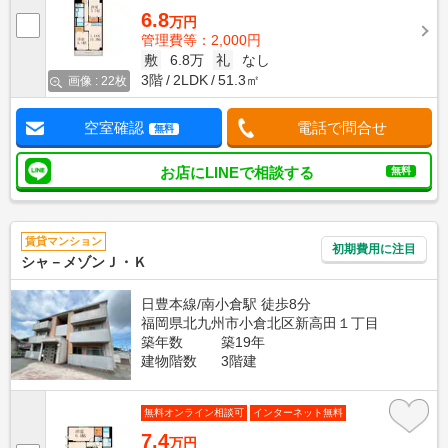
6.8
万円
管理費等：2,000円
敷
6.8万
礼
なし
3階
2LDK
51.3㎡
画像 : 22枚
空室確認
電話で問合せ
無料
お店にLINEで相談する
無料
賃貸マンション
初期費用に注目
シャ－メゾンＪ・Ｋ
日豊本線/南小倉駅 徒歩8分
福岡県北九州市小倉北区新高田１丁目
築年数
築19年
建物階数
3階建
無料オンライン相談可
インターネット無料
7.4
万円