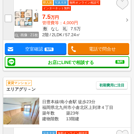
即入居
写真充実
無料オンライン相談可
インターネット無料
7.5
万円
管理費等：4,000円
敷
なし
礼
7.5万
2階
2LDK
57.24㎡
画像 : 21枚
空室確認
電話で問合せ
無料
お店にLINEで相談する
無料
賃貸マンション
初期費用に注目
エリアグリ－ン
日豊本線/南小倉駅 徒歩23分
福岡県北九州市小倉北区上到津４丁目
築年数
築23年
建物階数
13階建
写真充実
無料オンライン相談可