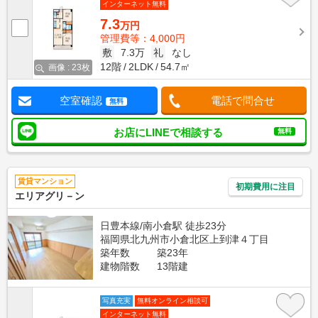
インターネット無料
7.3
万円
管理費等：4,000円
敷
7.3万
礼
なし
12階
2LDK
54.7㎡
画像 : 23枚
空室確認
電話で問合せ
無料
お店にLINEで相談する
無料
賃貸マンション
初期費用に注目
エリアグリ－ン
日豊本線/南小倉駅 徒歩23分
福岡県北九州市小倉北区上到津４丁目
築年数
築23年
建物階数
13階建
写真充実
無料オンライン相談可
インターネット無料