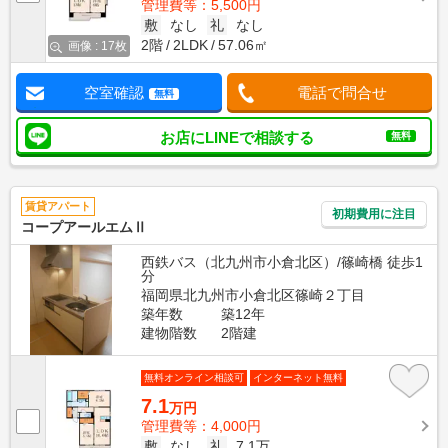
管理費等：5,500円
敷
なし
礼
なし
2階
2LDK
57.06㎡
画像 : 17枚
空室確認
電話で問合せ
無料
お店にLINEで相談する
無料
賃貸アパート
初期費用に注目
コープアールエムⅡ
西鉄バス（北九州市小倉北区）/篠崎橋 徒歩1
分
福岡県北九州市小倉北区篠崎２丁目
築年数
築12年
建物階数
2階建
無料オンライン相談可
インターネット無料
7.1
万円
管理費等：4,000円
敷
なし
礼
7.1万