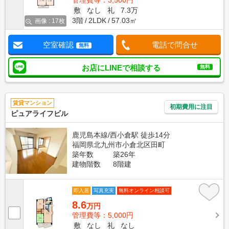
管理費等：3,500円
敷
なし
礼
7.3万
3階
2LDK
57.03㎡
画像 : 17枚
空室確認
電話で問合せ
無料
お店にLINEで相談する
無料
賃貸マンション
初期費用に注目
ピュアライフビル
鹿児島本線/西小倉駅 徒歩14分
福岡県北九州市小倉北区田町
築年数
築26年
建物階数
8階建
即入居
写真充実
無料オンライン相談可
8.6
万円
管理費等：5,000円
敷
なし
礼
なし