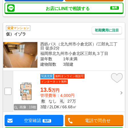
お店にLINEで相談する
無料
賃貸マンション
初期費用に注目
仮）イゾラ
西鉄バス（北九州市小倉北区）/三郎丸三丁
目 徒歩2分
福岡県北九州市小倉北区三郎丸３丁目
築年数
1年未満
建物階数
3階建
写真充実
無料オンライン相談可
インターネット無料
13.5
万円
管理費等：4,000円
敷
なし
礼
27万
3階
2LDK
66.68㎡
画像 : 19枚
空室確認
電話で問合せ
無料