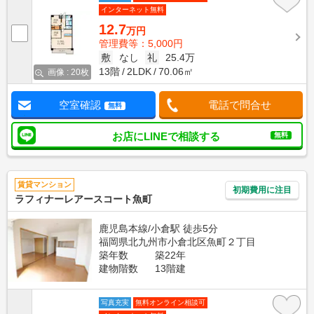
インターネット無料
12.7
万円
管理費等：5,000円
敷
なし
礼
25.4万
13階
2LDK
70.06㎡
画像 : 20枚
空室確認
電話で問合せ
無料
お店にLINEで相談する
無料
賃貸マンション
初期費用に注目
ラフィナーレアースコート魚町
鹿児島本線/小倉駅 徒歩5分
福岡県北九州市小倉北区魚町２丁目
築年数
築22年
建物階数
13階建
写真充実
無料オンライン相談可