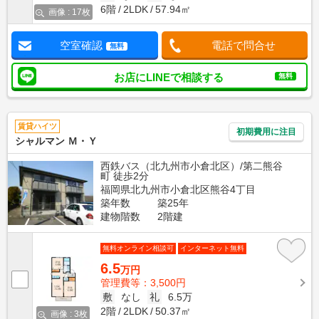
6階
2LDK
57.94㎡
画像 : 17枚
空室確認
電話で問合せ
無料
お店にLINEで相談する
無料
賃貸ハイツ
初期費用に注目
シャルマン Ｍ・Ｙ
西鉄バス（北九州市小倉北区）/第二熊谷
町 徒歩2分
福岡県北九州市小倉北区熊谷4丁目
築年数
築25年
建物階数
2階建
無料オンライン相談可
インターネット無料
6.5
万円
管理費等：3,500円
敷
なし
礼
6.5万
2階
2LDK
50.37㎡
画像 : 3枚