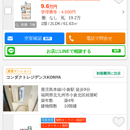
9.6
万円
管理費等：4,500円
敷
なし
礼
19.2万
1階
2LDK
61.63㎡
画像 : 5枚
空室確認
電話で問合せ
無料
お店にLINEで相談する
無料
賃貸マンション
初期費用に注目
コンダクトレジデンスKONYA
鹿児島本線/小倉駅 徒歩9分
福岡県北九州市小倉北区紺屋町
築年数
築4年
建物階数
10階建
写真充実
無料オンライン相談可
インターネット無料