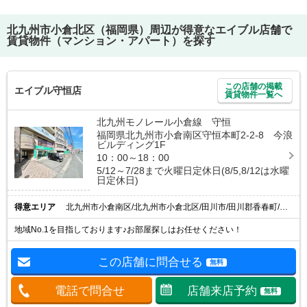
北九州市小倉北区（福岡県）
周辺が得意なエイブル店舗で
賃貸物件（マンション・アパート）を探す
この店舗の掲載
エイブル守恒店
賃貸物件一覧へ
北九州モノレール小倉線 守恒
福岡県北九州市小倉南区守恒本町2-2-8 今浪
ビルディング1F
10：00～18：00
5/12～7/28まで火曜日定休日(8/5,8/12は水曜
日定休日)
得意エリア
北九州市小倉南区/北九州市小倉北区/田川市/田川郡香春町/田川郡糸田町
地域No.1を目指しております♪お部屋探しはお任せください！
この店舗に問合せる
無料
電話で問合せ
店舗来店予約
無料