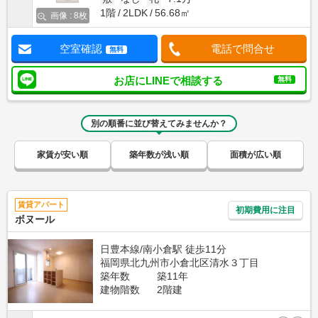
1階
2LDK
56.68㎡
画像 : 8枚
空室確認
電話で問合せ
無料
お店にLINEで相談する
無料
別の順番に並び替えてみませんか？
家賃が安い順
築年数が浅い順
面積が広い順
賃貸アパート
初期費用に注目
ボヌール
日豊本線/南小倉駅 徒歩11分
福岡県北九州市小倉北区清水３丁目
築年数
築11年
建物階数
2階建