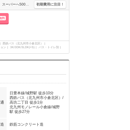
人気のJR沿線。追い焚き機能付きバス。都市ガス使用。オートロック。スーパーへ500m。コンビニへ550m。
初期費用に注目！
無料
西鉄バス（北九州市小倉北区）
ション
3K/3DK/3LDK(+S)
バス・トイレ別
日豊本線/城野駅 徒歩10分
西鉄バス（北九州市小倉北区）/
交通
高坊二丁目 徒歩1分
北九州モノレール小倉線/城野
駅 徒歩27分
構造
鉄筋コンクリート造