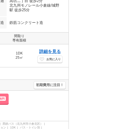
交通
高坊二丁目 徒歩2分
北九州モノレール小倉線/城野
駅 徒歩25分
構造
鉄筋コンクリート造
間取り
専有面積
詳細を見る
1DK
25㎡
お気に入り
初期費用に注目！
無料
西鉄バス（北九州市小倉北区）
ション
1DK
バス・トイレ別