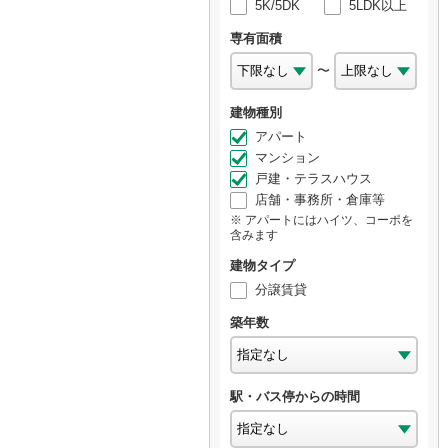
5K/5DK
5LDK以上
専有面積
〜
建物種別
アパート
マンション
戸建・テラスハウス
店舗・事務所・倉庫等
アパートにはハイツ、コーポを
含みます
建物タイプ
分譲賃貸
築年数
駅・バス停からの時間