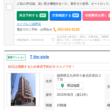
来店予約する
空室確認する
初期費用を聞く
無料
無料
エイブル 三萩野店
093-922-8126
電話でのご予約・お問合せ
北九州市小倉北区
高坊
日豊本線
城野駅
高坊二丁目
北九州モノレール小倉線
マン
情報登録日
2026/07/24
オートロック
0.55ヶ月
T the style
賃貸マンション
休日は混雑するため来店予約がオススメです！
福岡県北九州市小倉北区高坊２
丁目
住所
周辺地図
築年
2015年06月（築11年）
階建
10階建