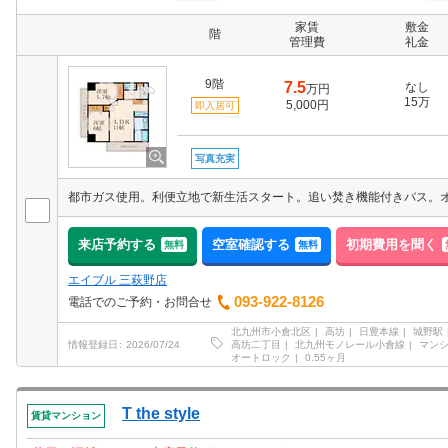
家賃
敷金
階
管理費
礼金
9階
7.5
なし
万円
15万
5,000円
即入居可
写真充実
来店予約する
空室確認する
初期費用を聞く
無料
無料
エイブル 三萩野店
093-922-8126
電話でのご予約・お問合せ
北九州市小倉北区
高坊
日豊本線
城野駅
高坊二丁目
北九州モノレール小倉線
マン
情報登録日
2026/07/24
オートロック
0.55ヶ月
T the style
賃貸マンション