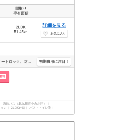
間取り
専有面積
詳細を見る
2LDK
51.45㎡
お気に入り
都市ガス使用。利便立地で新生活スタート。追い焚き機能付きバス。オートロック。防犯カメラあり。
初期費用に注目！
無料
西鉄バス（北九州市小倉北区）
ション
2LDK(+S)
バス・トイレ別