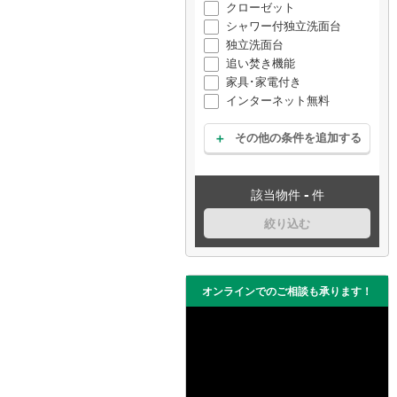
クローゼット
シャワー付独立洗面台
独立洗面台
追い焚き機能
家具･家電付き
インターネット無料
その他の条件を追加する
-
該当物件
件
絞り込む
オンラインでのご相談も承ります！