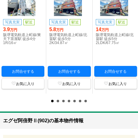
写真充実
駅近
写真充実
駅近
写真充実
駅近
3.9
5.8
14
万円
万円
万円
阪堺電気軌道上町線/東
阪堺電気軌道上町線/北
阪堺電気軌道上町線/北
天下茶屋駅 徒歩4分
畠駅 徒歩5分
畠駅 徒歩5分
1R/16㎡
2K/34.87㎡
2LDK/67.75㎡
お問合せする
お問合せする
お問合せする
お気に入り
お気に入り
お気に入り
エグゼ阿倍野Ⅱ(902)の基本物件情報