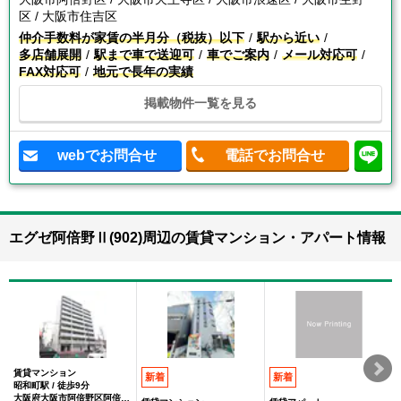
区 / 大阪市住吉区
仲介手数料が家賃の半月分（税抜）以下
駅から近い
多店舗展開
駅まで車で送迎可
車でご案内
メール対応可
FAX対応可
地元で長年の実績
掲載物件一覧を見る
webでお問合せ
電話でお問合せ
エグゼ阿倍野Ⅱ(902)周辺の賃貸マンション・アパート情報
賃貸マンション
新着
新着
昭和町駅 / 徒歩9分
大阪府大阪市阿倍野区阿倍野元町