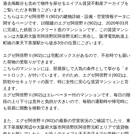
過去掲載分も含めて物件を探せるエイブル賃貸不動産アーカイブを
ご覧いただき有難うございます。
こちらはエグゼ阿倍野Ⅱ(902)の建物詳細・設備・空室情報データに
関するページです。10階建のエグゼ阿倍野Ⅱ(902)は、2020年03月
に完成した鉄筋コンクリート造のマンションです。この賃貸マンシ
ョンは大阪府大阪市阿倍野区阿倍野元町に所在し、阪堺電気軌道上
町線の東天下茶屋駅から徒歩3分の位置にございます。
エグゼ阿倍野Ⅱ(902)には宅配ボックスがあるので、不在時でも届い
た荷物の受取りができます。
こちらのマンションには、部屋探しで人気の条件として挙がる「オ
ートロック」が付いています。そのため、エグゼ阿倍野Ⅱ(902)は、
防犯やセキュリティの面で、特に女性に安心な賃貸マンションと言
えます。
エグゼ阿倍野Ⅱ(902)はエレベーター付のマンションです。毎日の階
段の上り下りは意外と負担が大きいので、毎朝の通勤時や帰宅時に
も容易に階数を移動できます。
また、エグゼ阿倍野Ⅱ(902)の最新の空室状況のご確認でしたり、東
天下茶屋駅周辺や大阪府大阪市阿倍野区阿倍野元町エリアで賃貸物
件をお探しでしたら、お近くのエイブル天王寺店までお気軽にお問