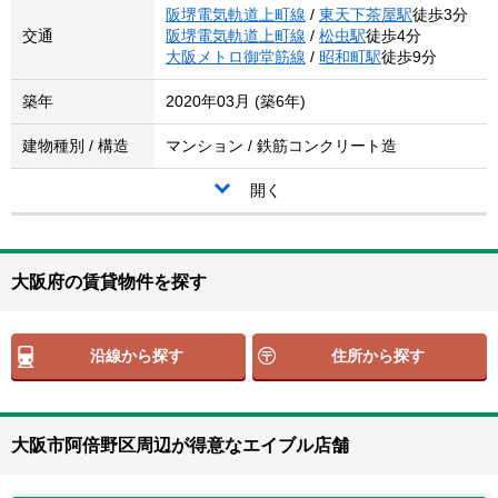
阪堺電気軌道上町線
/
東天下茶屋駅
徒歩3分
交通
阪堺電気軌道上町線
/
松虫駅
徒歩4分
大阪メトロ御堂筋線
/
昭和町駅
徒歩9分
築年
2020年03月 (築6年)
建物種別 / 構造
マンション / 鉄筋コンクリート造
開く
大阪府の賃貸物件を探す
沿線から探す
住所から探す
大阪市阿倍野区周辺が得意なエイブル店舗