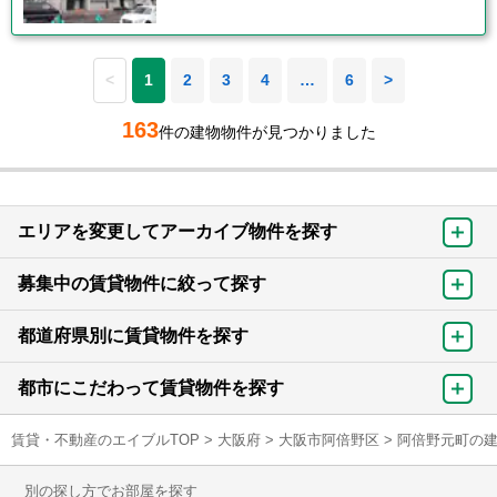
<
1
2
3
4
…
6
>
163
件の建物物件が見つかりました
エリアを変更してアーカイブ物件を探す
募集中の賃貸物件に絞って探す
都道府県別に賃貸物件を探す
都市にこだわって賃貸物件を探す
賃貸・不動産のエイブルTOP
>
大阪府
>
大阪市阿倍野区
>
阿倍野元町の
別の探し方でお部屋を探す