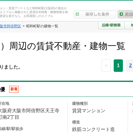
ョン・賃貸アパートなど昭和町駅(大阪府)の過去か
エイブルに掲載された賃貸住宅情報・建物情報を検
賃貸を探すなら、お部屋探しのエイブル
阪市阿倍野区
昭和町駅の建物一覧
府）周辺の賃貸不動産・建物一覧
<
1
2
りました。
A優
新着
所在地
建物種別
大阪府大阪市阿倍野区天王寺
賃貸マンション
町南2丁目
構造
沿線/駅/駅徒歩
鉄筋コンクリート造