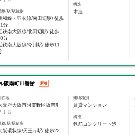
構造
沿線/駅/駅徒歩
木造
阪和線・羽衣線/南田辺駅/ 徒歩
11分
近鉄南大阪線/北田辺駅/ 徒歩
10分
近鉄南大阪線/今川駅/ 徒歩11
分
ル阪南町Ⅲ番館
新着
所在地
建物種別
大阪府大阪市阿倍野区阪南町
賃貸マンション
２丁目
構造
沿線/駅/駅徒歩
鉄筋コンクリート造
大阪環状線/天王寺駅/ 徒歩23