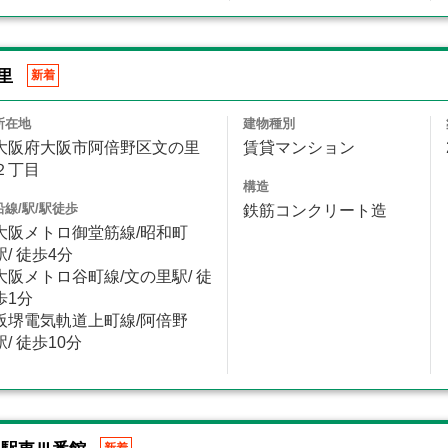
里
新着
所在地
建物種別
大阪府大阪市阿倍野区文の里
賃貸マンション
２丁目
構造
沿線/駅/駅徒歩
鉄筋コンクリート造
大阪メトロ御堂筋線/昭和町
駅/ 徒歩4分
大阪メトロ谷町線/文の里駅/ 徒
歩1分
阪堺電気軌道上町線/阿倍野
駅/ 徒歩10分