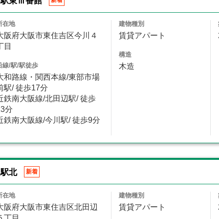
川駅東Ⅲ番館
新着
所在地
建物種別
大阪府大阪市東住吉区今川４
賃貸アパート
丁目
構造
沿線/駅/駅徒歩
木造
大和路線・関西本線/東部市場
前駅/ 徒歩17分
近鉄南大阪線/北田辺駅/ 徒歩
13分
近鉄南大阪線/今川駅/ 徒歩9分
辺駅北
新着
所在地
建物種別
大阪府大阪市東住吉区北田辺
賃貸アパート
５丁目