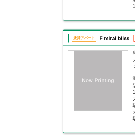
F mirai bliss
賃貸アパート