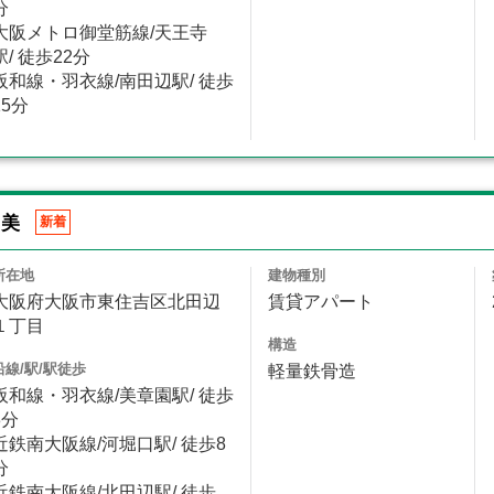
分
大阪メトロ御堂筋線/天王寺
駅/ 徒歩22分
阪和線・羽衣線/南田辺駅/ 徒歩
15分
・美
新着
所在地
建物種別
大阪府大阪市東住吉区北田辺
賃貸アパート
１丁目
構造
沿線/駅/駅徒歩
軽量鉄骨造
阪和線・羽衣線/美章園駅/ 徒歩
3分
近鉄南大阪線/河堀口駅/ 徒歩8
分
近鉄南大阪線/北田辺駅/ 徒歩