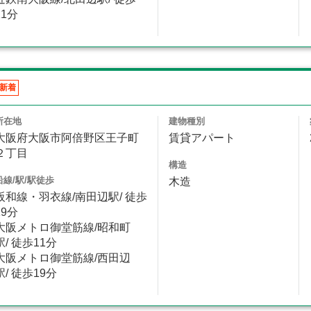
11分
新着
所在地
建物種別
大阪府大阪市阿倍野区王子町
賃貸アパート
２丁目
構造
沿線/駅/駅徒歩
木造
阪和線・羽衣線/南田辺駅/ 徒歩
19分
大阪メトロ御堂筋線/昭和町
駅/ 徒歩11分
大阪メトロ御堂筋線/西田辺
駅/ 徒歩19分