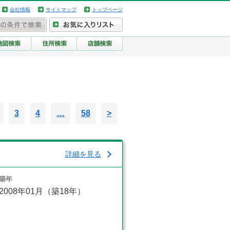
会社情報
サイトマップ
トップページ
3
4
…
58
>
詳細を見る
築年
2008年01月（築18年）