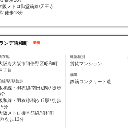
駅/ 徒歩18分
大阪メトロ御堂筋線/天王寺
駅/ 徒歩18分
ランデ昭和町
新着
所在地
建物種別
大阪府大阪市阿倍野区昭和町
賃貸マンション
４丁目
構造
沿線/駅/駅徒歩
鉄筋コンクリート造
阪和線・羽衣線/南田辺駅/ 徒歩
8分
阪和線・羽衣線/鶴ケ丘駅/ 徒歩
15分
大阪メトロ御堂筋線/昭和町
駅/ 徒歩13分