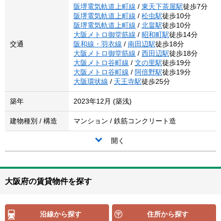
阪堺電気軌道上町線
/
東天下茶屋駅
徒歩7分
阪堺電気軌道上町線
/
松虫駅
徒歩10分
阪堺電気軌道上町線
/
北畠駅
徒歩10分
大阪メトロ御堂筋線
/
昭和町駅
徒歩14分
交通
阪和線・羽衣線
/
南田辺駅
徒歩18分
大阪メトロ御堂筋線
/
西田辺駅
徒歩18分
大阪メトロ谷町線
/
文の里駅
徒歩19分
大阪メトロ谷町線
/
阿倍野駅
徒歩19分
大阪環状線
/
天王寺駅
徒歩25分
築年
2023年12月 (築浅)
建物種別 / 構造
マンション / 鉄筋コンクリート造
開く
大阪府の賃貸物件を探す
沿線から探す
住所から探す