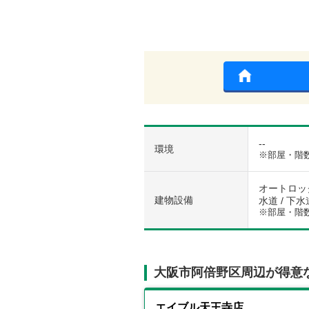
--
環境
※部屋・階
オートロック
建物設備
水道 / 下水
※部屋・階
大阪市阿倍野区周辺が得意
エイブル天王寺店