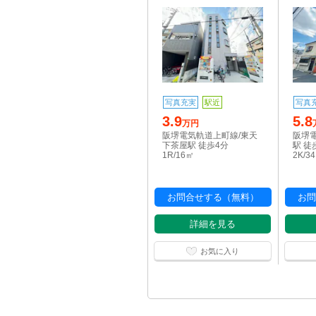
写真充実
駅近
写真
3.9
5.8
万円
阪堺電気軌道上町線/東天
阪堺
下茶屋駅 徒歩4分
駅 徒
1R/16㎡
2K/3
お問合せする（無料）
お問
詳細を見る
お気に入り