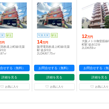
12
充実
駅近
写真充実
駅近
万円
14
大阪メトロ御堂筋線
万円
万円
町駅 徒歩12分
電気軌道上町線/北畠
阪堺電気軌道上町線/北畠
2LDK/59㎡
歩5分
駅 徒歩5分
4.87㎡
2LDK/67.75㎡
合せする（無料）
お問合せする（無料）
お問合せする（無
詳細を見る
詳細を見る
詳細を見る
お気に入り
お気に入り
お気に入り