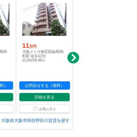
11
5.6
万円
万円
/昭和
大阪メトロ御堂筋線/昭和
阪堺電気軌道上町線/東天
町駅 徒歩12分
下茶屋駅 徒歩8分
2LDK/58.48㎡
1K/23.47㎡
料）
お問合せする（無料）
お問合せする（無料）
詳細を見る
詳細を見る
お気に入り
お気に入り
大阪府大阪市阿倍野区の賃貸を探す