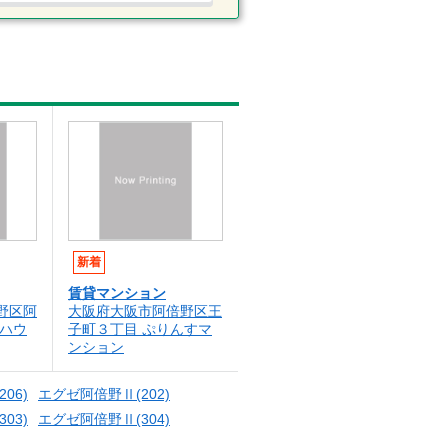
新着
賃貸マンション
野区阿
大阪府大阪市阿倍野区王
ルハウ
子町３丁目 ぷりんすマ
ンション
06)
エグゼ阿倍野Ⅱ(202)
03)
エグゼ阿倍野Ⅱ(304)