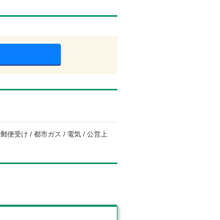
便受け / 都市ガス / 電気 / 公営上