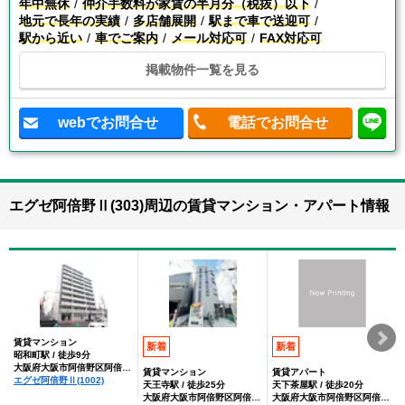
年中無休
仲介手数料が家賃の半月分（税抜）以下
地元で長年の実績
多店舗展開
駅まで車で送迎可
駅から近い
車でご案内
メール対応可
FAX対応可
掲載物件一覧を見る
webでお問合せ
電話でお問合せ
エグゼ阿倍野Ⅱ(303)周辺の賃貸マンション・アパート情報
賃貸マンション
新着
新着
昭和町駅 / 徒歩9分
大阪府大阪市阿倍野区阿倍野元町
賃貸マンション
賃貸アパート
エグゼ阿倍野Ⅱ(1002)
天王寺駅 / 徒歩25分
天下茶屋駅 / 徒歩20分
大阪府大阪市阿倍野区阿倍野元町
大阪府大阪市阿倍野区阿倍野元町