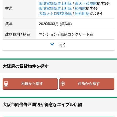
阪堺電気軌道上町線
/
東天下茶屋駅
徒歩3分
交通
阪堺電気軌道上町線
/
松虫駅
徒歩4分
大阪メトロ御堂筋線
/
昭和町駅
徒歩9分
築年
2020年03月 (築6年)
建物種別 / 構造
マンション / 鉄筋コンクリート造
開く
大阪府の賃貸物件を探す
沿線から探す
住所から探す
大阪市阿倍野区周辺が得意なエイブル店舗