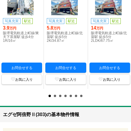
写真充実
駅近
写真充実
駅近
写真充実
駅近
3.9
5.8
14
万円
万円
万円
阪堺電気軌道上町線/東
阪堺電気軌道上町線/北
阪堺電気軌道上町線/北
天下茶屋駅 徒歩4分
畠駅 徒歩5分
畠駅 徒歩5分
1R/16㎡
2K/34.87㎡
2LDK/67.75㎡
お問合せする
お問合せする
お問合せする
お気に入り
お気に入り
お気に入り
エグゼ阿倍野Ⅱ(303)の基本物件情報