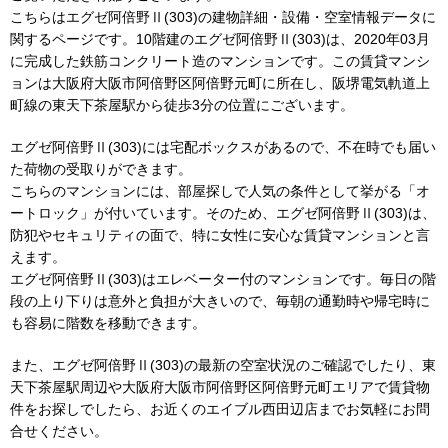
こちらはエグゼ阿倍野Ⅱ(303)の建物詳細・設備・空室情報データに
関するページです。10階建のエグゼ阿倍野Ⅱ(303)は、2020年03月
に完成した鉄筋コンクリート造のマンションです。この賃貸マンシ
ョンは大阪府大阪市阿倍野区阿倍野元町に所在し、阪堺電気軌道上
町線の東天下茶屋駅から徒歩3分の位置にございます。
エグゼ阿倍野Ⅱ(303)には宅配ボックスがあるので、不在時でも届い
た荷物の受取りができます。
こちらのマンションには、部屋探しで人気の条件として挙がる「オ
ートロック」が付いています。そのため、エグゼ阿倍野Ⅱ(303)は、
防犯やセキュリティの面で、特に女性に安心な賃貸マンションと言
えます。
エグゼ阿倍野Ⅱ(303)はエレベーター付のマンションです。毎日の階
段の上り下りは意外と負担が大きいので、毎朝の通勤時や帰宅時に
も容易に階数を移動できます。
また、エグゼ阿倍野Ⅱ(303)の最新の空室状況のご確認でしたり、東
天下茶屋駅周辺や大阪府大阪市阿倍野区阿倍野元町エリアで賃貸物
件をお探しでしたら、お近くのエイブル西田辺店までお気軽にお問
合せください。