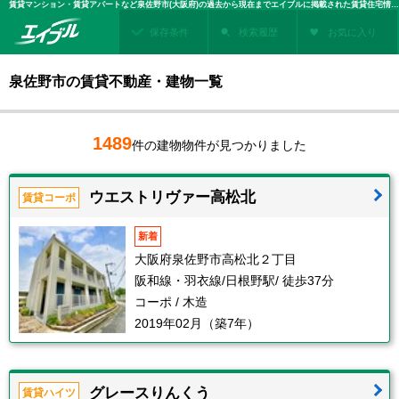
賃貸マンション・賃貸アパートなど泉佐野市(大阪府)の過去から現在までエイブルに掲載された賃貸住宅情報・建物情報を検索！不動産賃貸を探すなら、お部屋探しのエイブル
保存条件
検索履歴
お気に入り
泉佐野市の賃貸不動産・建物一覧
1489
件の建物物件が見つかりました
ウエストリヴァー高松北
賃貸コーポ
新着
大阪府泉佐野市高松北２丁目
阪和線・羽衣線/日根野駅/ 徒歩37分
コーポ / 木造
2019年02月（築7年）
グレースりんくう
賃貸ハイツ