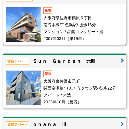
新着
大阪府泉佐野市鶴原５丁目
南海本線/二色浜駅/ 徒歩16分
マンション / 鉄筋コンクリート造
2007年03月（築19年）
Ｓｕｎ Ｇａｒｄｅｎ 元町
賃貸アパート
新着
大阪府泉佐野市元町
関西空港線/りんくうタウン駅/ 徒歩22分
アパート / 木造
2023年10月（築浅）
ｏｈａｎａ Ⅲ
賃貸アパート