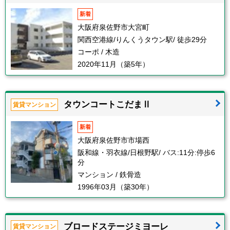
新着
大阪府泉佐野市大宮町
関西空港線/りんくうタウン駅/ 徒歩29分
コーポ / 木造
2020年11月（築5年）
タウンコートこだまⅡ
賃貸マンション
新着
大阪府泉佐野市市場西
阪和線・羽衣線/日根野駅/ バス:11分:停歩6
分
マンション / 鉄骨造
1996年03月（築30年）
ブロードステージミヨーレ
賃貸マンション