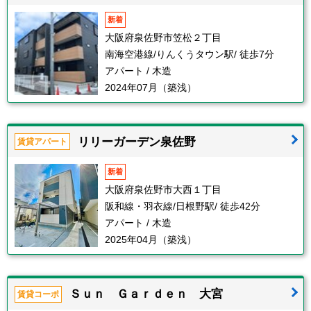
新着
大阪府泉佐野市笠松２丁目
南海空港線/りんくうタウン駅/ 徒歩7分
アパート / 木造
2024年07月（築浅）
リリーガーデン泉佐野
賃貸アパート
新着
大阪府泉佐野市大西１丁目
阪和線・羽衣線/日根野駅/ 徒歩42分
アパート / 木造
2025年04月（築浅）
Ｓｕｎ Ｇａｒｄｅｎ 大宮
賃貸コーポ