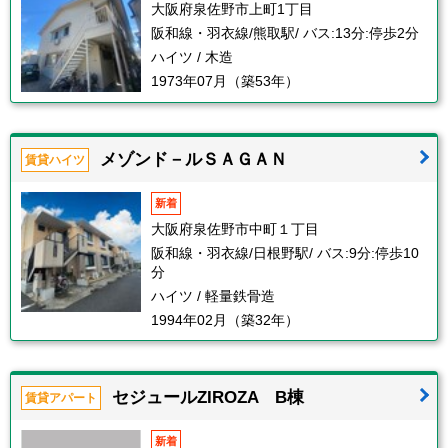
大阪府泉佐野市上町1丁目
阪和線・羽衣線/熊取駅/ バス:13分:停歩2分
ハイツ / 木造
1973年07月（築53年）
メゾンド－ルＳＡＧＡＮ
賃貸ハイツ
新着
大阪府泉佐野市中町１丁目
阪和線・羽衣線/日根野駅/ バス:9分:停歩10
分
ハイツ / 軽量鉄骨造
1994年02月（築32年）
セジュールZIROZA B棟
賃貸アパート
新着