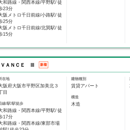
大和路線・関西本線/平野駅/ 徒
歩23分
大阪メトロ千日前線/小路駅/ 徒
歩25分
大阪メトロ千日前線/北巽駅/ 徒
歩15分
ＤＶＡＮＣＥ Ⅲ
新着
所在地
建物種別
大阪府大阪市平野区加美北３
賃貸アパート
丁目
構造
沿線/駅/駅徒歩
木造
大和路線・関西本線/平野駅/ 徒
歩17分
大和路線・関西本線/東部市場
前駅/ 徒歩23分