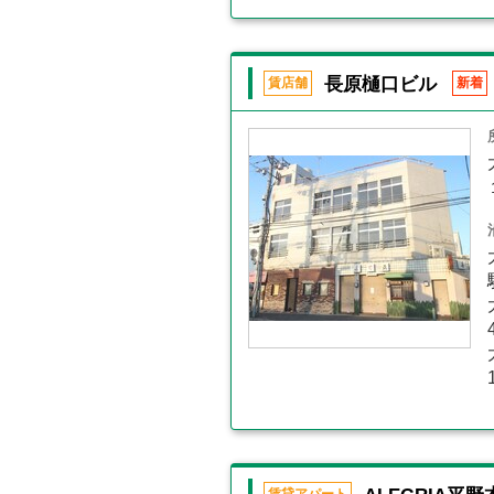
長原樋口ビル
賃店舗
新着