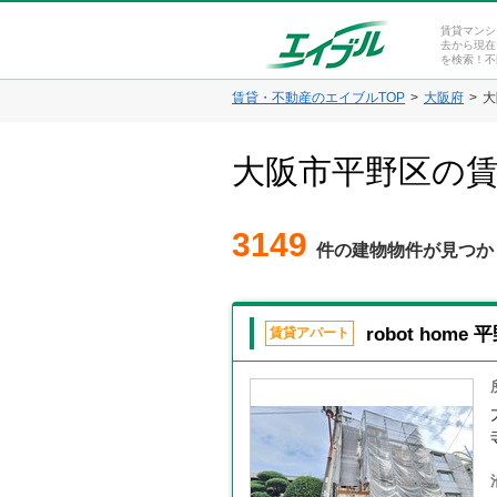
賃貸マンシ
去から現在
を検索！不
賃貸・不動産のエイブルTOP
大阪府
大
大阪市平野区の
3149
件の建物物件が見つか
robot home 
賃貸アパート