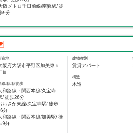
大阪メトロ千日前線/南巽駅/ 徒
歩9分
着
所在地
建物種別
大阪府大阪市平野区加美東５
賃貸アパート
丁目
構造
沿線/駅/駅徒歩
木造
大和路線・関西本線/久宝寺
駅/ 徒歩26分
おおさか東線/久宝寺駅/ 徒歩
26分
大和路線・関西本線/加美駅/ 徒
歩9分