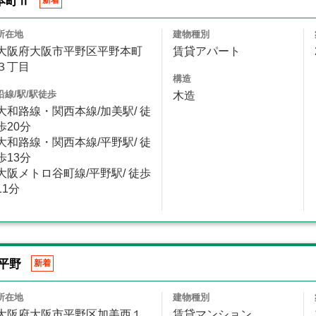
野本町Ⅱ
新着
所在地
建物種別
大阪府大阪市平野区平野本町
賃貸アパート
３丁目
構造
沿線/駅/駅徒歩
木造
大和路線・関西本線/加美駅/ 徒
歩20分
大和路線・関西本線/平野駅/ 徒
歩13分
大阪メトロ谷町線/平野駅/ 徒歩
11分
平野
新着
所在地
建物種別
大阪府大阪市平野区加美西１
賃貸マンション