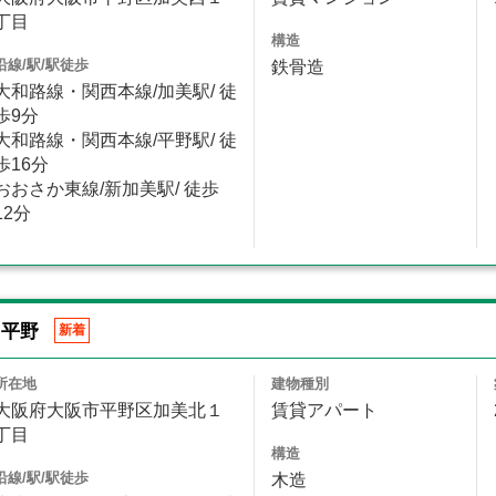
丁目
構造
沿線/駅/駅徒歩
鉄骨造
大和路線・関西本線/加美駅/ 徒
歩9分
大和路線・関西本線/平野駅/ 徒
歩16分
おおさか東線/新加美駅/ 徒歩
12分
ス平野
新着
所在地
建物種別
大阪府大阪市平野区加美北１
賃貸アパート
丁目
構造
沿線/駅/駅徒歩
木造