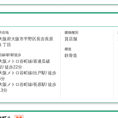
所在地
建物種別
大阪府大阪市平野区長吉長原
賃店舗
１丁目
構造
沿線/駅/駅徒歩
鉄骨造
大阪メトロ谷町線/喜連瓜破
駅/ 徒歩22分
大阪メトロ谷町線/出戸駅/ 徒歩
4分
大阪メトロ谷町線/長原駅/ 徒歩
13分