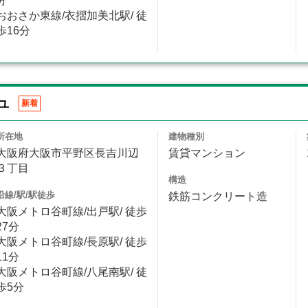
分
おおさか東線/衣摺加美北駅/ 徒
歩16分
ユ
新着
所在地
建物種別
大阪府大阪市平野区長吉川辺
賃貸マンション
３丁目
構造
沿線/駅/駅徒歩
鉄筋コンクリート造
大阪メトロ谷町線/出戸駅/ 徒歩
27分
大阪メトロ谷町線/長原駅/ 徒歩
11分
大阪メトロ谷町線/八尾南駅/ 徒
歩5分