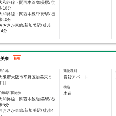
大和路線・関西本線/加美駅/ 徒
歩16分
大和路線・関西本線/平野駅/ 徒
歩10分
おおさか東線/新加美駅/ 徒歩
14分
加美東
新着
所在地
建物種別
大阪府大阪市平野区加美東５
賃貸アパート
丁目
構造
沿線/駅/駅徒歩
木造
大和路線・関西本線/加美駅/ 徒
歩5分
おおさか東線/新加美駅/ 徒歩4