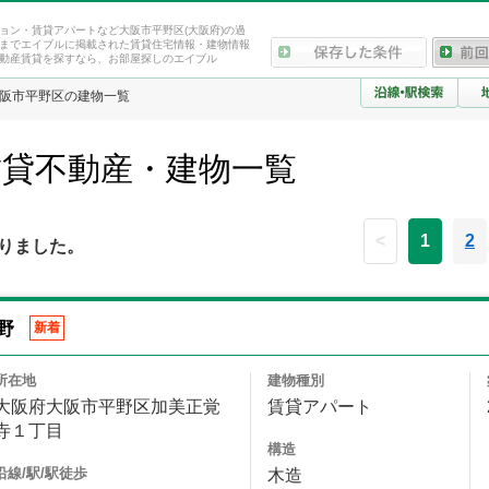
ョン・賃貸アパートなど大阪市平野区(大阪府)の過
までエイブルに掲載された賃貸住宅情報・建物情報
動産賃貸を探すなら、お部屋探しのエイブル
阪市平野区の建物一覧
賃貸不動産・建物一覧
<
1
2
りました。
平野
新着
所在地
建物種別
大阪府大阪市平野区加美正覚
賃貸アパート
寺１丁目
構造
沿線/駅/駅徒歩
木造