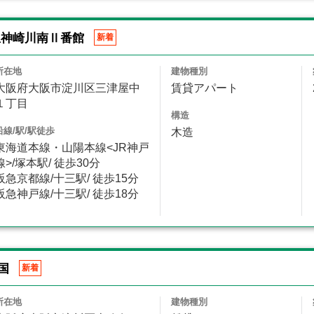
急神崎川南Ⅱ番館
新着
所在地
建物種別
大阪府大阪市淀川区三津屋中
賃貸アパート
１丁目
構造
沿線/駅/駅徒歩
木造
東海道本線・山陽本線<JR神戸
線>/塚本駅/ 徒歩30分
阪急京都線/十三駅/ 徒歩15分
阪急神戸線/十三駅/ 徒歩18分
国
新着
所在地
建物種別