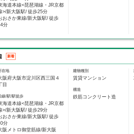
東海道本線<琵琶湖線・JR京都
線>/新大阪駅/ 徒歩25分
おおさか東線/新大阪駅/ 徒歩
24分
国
新着
所在地
建物種別
大阪府大阪市淀川区西三国４
賃貸マンション
丁目
構造
沿線/駅/駅徒歩
鉄筋コンクリート造
東海道本線<琵琶湖線・JR京都
線>/新大阪駅/ 徒歩29分
おおさか東線/新大阪駅/ 徒歩
30分
大阪メトロ御堂筋線/新大阪