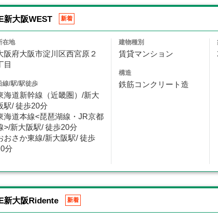
NCE新大阪WEST
新着
所在地
建物種別
大阪府大阪市淀川区西宮原２
賃貸マンション
丁目
構造
沿線/駅/駅徒歩
鉄筋コンクリート造
東海道新幹線（近畿圏）/新大
阪駅/ 徒歩20分
東海道本線<琵琶湖線・JR京都
線>/新大阪駅/ 徒歩20分
おおさか東線/新大阪駅/ 徒歩
20分
CE新大阪Ridente
新着