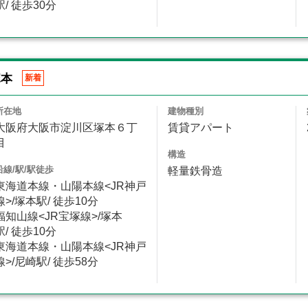
駅/ 徒歩30分
塚本
新着
所在地
建物種別
大阪府大阪市淀川区塚本６丁
賃貸アパート
目
構造
沿線/駅/駅徒歩
軽量鉄骨造
東海道本線・山陽本線<JR神戸
線>/塚本駅/ 徒歩10分
福知山線<JR宝塚線>/塚本
駅/ 徒歩10分
東海道本線・山陽本線<JR神戸
線>/尼崎駅/ 徒歩58分