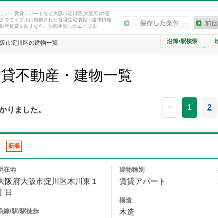
ョン・賃貸アパートなど大阪市淀川区(大阪府)の過
までエイブルに掲載された賃貸住宅情報・建物情報
動産賃貸を探すなら、お部屋探しのエイブル
阪市淀川区の建物一覧
賃貸不動産・建物一覧
<
1
2
かりました。
新着
所在地
建物種別
大阪府大阪市淀川区木川東１
賃貸アパート
丁目
構造
沿線/駅/駅徒歩
木造