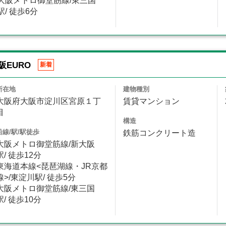
大阪メトロ御堂筋線/東三国
駅/ 徒歩6分
阪EURO
新着
所在地
建物種別
大阪府大阪市淀川区宮原１丁
賃貸マンション
目
構造
沿線/駅/駅徒歩
鉄筋コンクリート造
大阪メトロ御堂筋線/新大阪
駅/ 徒歩12分
東海道本線<琵琶湖線・JR京都
線>/東淀川駅/ 徒歩5分
大阪メトロ御堂筋線/東三国
駅/ 徒歩10分