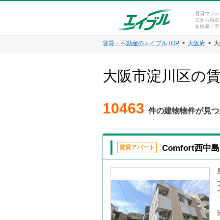
賃貸マンシ
去から現在
を検索！不
賃貸・不動産のエイブルTOP
大阪府
大
大阪市淀川区の
10463
件の建物物件が見つ
Comfort西中島
賃貸アパート