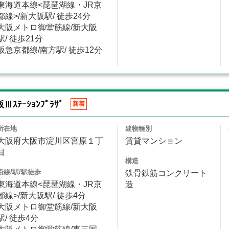
東海道本線<琵琶湖線・JR京
都線>/新大阪駅/ 徒歩24分
大阪メトロ御堂筋線/新大阪
駅/ 徒歩21分
阪急京都線/南方駅/ 徒歩12分
Ⅲｽﾃｰｼｮﾝﾌﾟﾗｻﾞ
新着
所在地
建物種別
大阪府大阪市淀川区宮原１丁
賃貸マンション
目
構造
沿線/駅/駅徒歩
鉄骨鉄筋コンクリート
東海道本線<琵琶湖線・JR京
造
都線>/新大阪駅/ 徒歩4分
大阪メトロ御堂筋線/新大阪
駅/ 徒歩4分