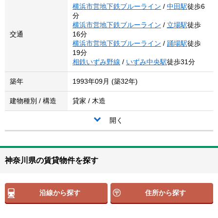
横浜市営地下鉄ブルーライン
/
中田駅
徒歩6
分
横浜市営地下鉄ブルーライン
/
立場駅
徒歩
交通
16分
横浜市営地下鉄ブルーライン
/
踊場駅
徒歩
19分
相鉄いずみ野線
/
いずみ中央駅
徒歩31分
築年
1993年09月 (築32年)
建物種別 / 構造
貸家 / 木造
開く
神奈川県の賃貸物件を探す
沿線から探す
住所から探す