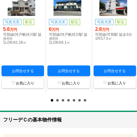
写真充実
駅近
写真充実
駅近
写真充実
駅近
5.6
6
2.8
万円
万円
万円
可部線/河戸帆待川駅 徒
可部線/河戸帆待川駅 徒
可部線/可部駅 徒歩3分
歩4分
歩6分
1R/17.5㎡
1LDK/42.28㎡
2LDK/56.1㎡
お問合せする
お問合せする
お問合せする
お気に入り
お気に入り
お気に入り
フリーデＣの基本物件情報