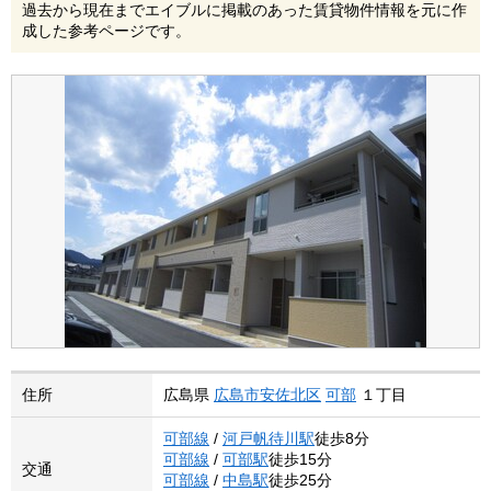
過去から現在までエイブルに掲載のあった賃貸物件情報を元に作
成した参考ページです。
住所
広島県
広島市安佐北区
可部
１丁目
可部線
/
河戸帆待川駅
徒歩8分
可部線
/
可部駅
徒歩15分
交通
可部線
/
中島駅
徒歩25分