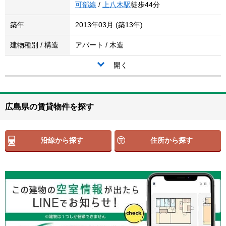
可部線
/
上八木駅
徒歩44分
築年
2013年03月 (築13年)
建物種別 / 構造
アパート / 木造
開く
広島県の賃貸物件を探す
沿線から探す
住所から探す