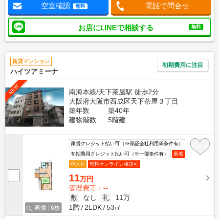
空室確認
電話で問合せ
無料
お店にLINEで相談する
無料
賃貸マンション
初期費用に注目
ハイツアミーナ
NEW
南海本線/天下茶屋駅 徒歩2分
大阪府大阪市西成区天下茶屋３丁目
築年数
築40年
建物階数
5階建
家賃クレジット払い可（※保証会社利用等条件有）
初期費用クレジット払い可（※一部条件有）
新着
即入居
無料オンライン相談可
11
万円
管理費等：--
敷
なし
礼
11万
1階
2LDK
53㎡
画像 : 6枚