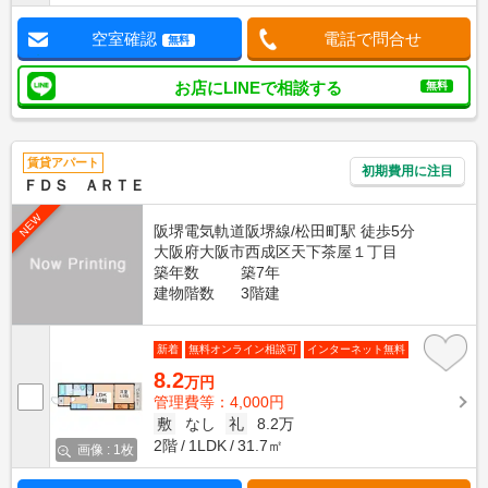
空室確認
電話で問合せ
無料
お店にLINEで相談する
無料
賃貸アパート
初期費用に注目
ＦＤＳ ＡＲＴＥ
NEW
阪堺電気軌道阪堺線/松田町駅 徒歩5分
大阪府大阪市西成区天下茶屋１丁目
築年数
築7年
建物階数
3階建
新着
無料オンライン相談可
インターネット無料
8.2
万円
管理費等：4,000円
敷
なし
礼
8.2万
2階
1LDK
31.7㎡
画像 : 1枚