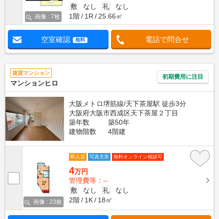
敷
なし
礼
なし
1階
1R
25.66㎡
画像 : 7枚
空室確認
電話で問合せ
無料
賃貸マンション
初期費用に注目
マンションヒロ
大阪メトロ堺筋線/天下茶屋駅 徒歩3分
大阪府大阪市西成区天下茶屋２丁目
築年数
築50年
建物階数
4階建
即入居
写真充実
無料オンライン相談可
4
万円
管理費等：--
敷
なし
礼
なし
2階
1K
18㎡
画像 : 23枚