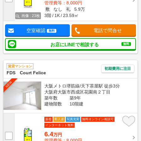
管理費等：8,000円
敷
なし
礼
5.9万
3階
1K
23.59㎡
画像 : 23枚
空室確認
電話で問合せ
無料
お店にLINEで相談する
無料
賃貸マンション
初期費用に注目
FDS Court Felice
NEW
大阪メトロ堺筋線/天下茶屋駅 徒歩3分
大阪府大阪市西成区花園南２丁目
築年数
築9年
建物階数
10階建
新着
即入居
写真充実
無料オンライン相談可
インターネット無料
6.4
万円
管理費等：8,000円