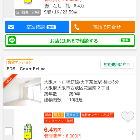
敷
なし
礼
6.4万
9階
1K
23.59㎡
画像 : 23枚
空室確認
電話で問合せ
無料
お店にLINEで相談する
無料
賃貸マンション
初期費用に注目
FDS Court Felice
NEW
大阪メトロ堺筋線/天下茶屋駅 徒歩3分
大阪府大阪市西成区花園南２丁目
築年数
築9年
建物階数
10階建
新着
即入居
写真充実
無料オンライン相談可
インターネット無料
6.4
万円
管理費等：8,000円