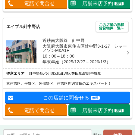
電話で問合せ
店舗来店予約
無料
この店舗の掲載
エイブル針中野店
賃貸物件一覧へ
近鉄南大阪線 針中野
大阪府大阪市東住吉区針中野3-1-27 シャー
メゾンM&A1F
10：00～18：00
年末年始（2025/12/27～2026/1/3）
得意エリア
針中野駅/今川駅/北田辺駅/矢田駅/駒川中野駅
東住吉区、平野区、阿倍野区、住吉区周辺賃貸のエキスパート！！
この店舗に問合せる
無料
電話で問合せ
店舗来店予約
無料