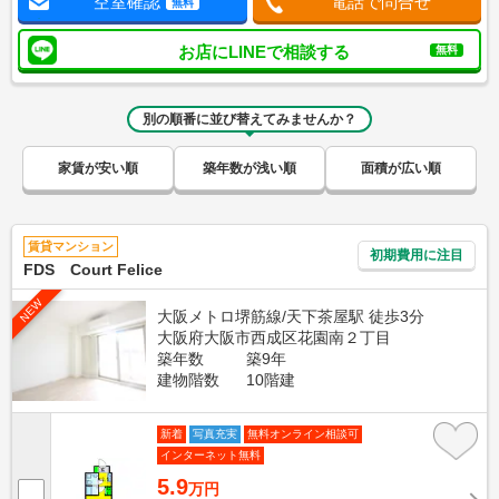
空室確認
電話で問合せ
無料
お店にLINEで相談する
無料
別の順番に並び替えてみませんか？
家賃が安い順
築年数が浅い順
面積が広い順
賃貸マンション
初期費用に注目
FDS Court Felice
NEW
大阪メトロ堺筋線/天下茶屋駅 徒歩3分
大阪府大阪市西成区花園南２丁目
築年数
築9年
建物階数
10階建
新着
写真充実
無料オンライン相談可
インターネット無料
5.9
万円