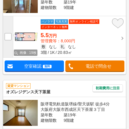
築年数
築19年
建物階数
9階建
パノラマ
写真充実
無料オンライン相談可
インターネット無料
5.5
万円
管理費等：8,000円
敷
なし
礼
なし
3階
1K
20.83㎡
画像 : 19枚
空室確認
電話で問合せ
無料
賃貸マンション
初期費用に注目
オズレジデンス天下茶屋
阪堺電気軌道阪堺線/聖天坂駅 徒歩4分
大阪府大阪市西成区天下茶屋３丁目
築年数
築19年
建物階数
9階建