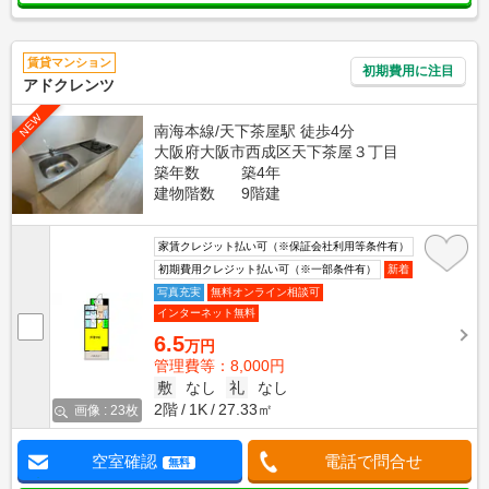
賃貸マンション
初期費用に注目
アドクレンツ
NEW
南海本線/天下茶屋駅 徒歩4分
大阪府大阪市西成区天下茶屋３丁目
築年数
築4年
建物階数
9階建
家賃クレジット払い可（※保証会社利用等条件有）
初期費用クレジット払い可（※一部条件有）
新着
写真充実
無料オンライン相談可
インターネット無料
6.5
万円
管理費等：8,000円
敷
なし
礼
なし
2階
1K
27.33㎡
画像 : 23枚
空室確認
電話で問合せ
無料