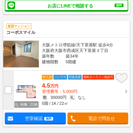
お店にLINEで相談する
無料
賃貸マンション
コーポスマイル
大阪メトロ堺筋線/天下茶屋駅 徒歩4分
大阪府大阪市西成区天下茶屋３丁目
築年数
築34年
建物階数
5階建
即入居
パノラマ
写真充実
無料オンライン相談可
4.5
万円
管理費等：5,000円
敷
30000円
礼
なし
5階
1K
22㎡
画像 : 22枚
空室確認
電話で問合せ
無料