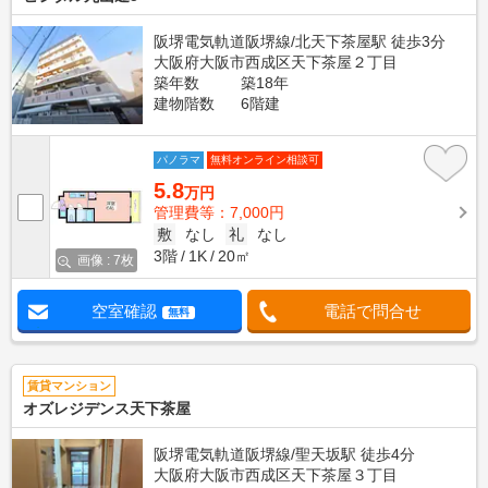
阪堺電気軌道阪堺線/北天下茶屋駅 徒歩3分
大阪府大阪市西成区天下茶屋２丁目
築年数
築18年
建物階数
6階建
パノラマ
無料オンライン相談可
5.8
万円
管理費等：7,000円
敷
なし
礼
なし
3階
1K
20㎡
画像 : 7枚
空室確認
電話で問合せ
無料
賃貸マンション
オズレジデンス天下茶屋
阪堺電気軌道阪堺線/聖天坂駅 徒歩4分
大阪府大阪市西成区天下茶屋３丁目