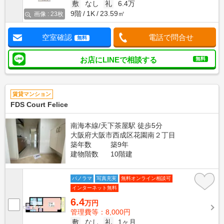
敷
なし
礼
6.4万
9階
1K
23.59㎡
画像 : 23枚
空室確認
電話で問合せ
無料
お店にLINEで相談する
無料
賃貸マンション
FDS Court Felice
南海本線/天下茶屋駅 徒歩5分
大阪府大阪市西成区花園南２丁目
築年数
築9年
建物階数
10階建
パノラマ
写真充実
無料オンライン相談可
インターネット無料
6.4
万円
管理費等：8,000円
敷
なし
礼
1ヶ月