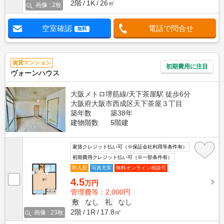
2階
1K
26㎡
画像 : 2枚
空室確認
電話で問合せ
無料
賃貸マンション
初期費用に注目
ヴォーンハウス
大阪メトロ堺筋線/天下茶屋駅 徒歩6分
大阪府大阪市西成区天下茶屋３丁目
築年数
築38年
建物階数
5階建
家賃クレジット払い可（※保証会社利用等条件有）
初期費用クレジット払い可（※一部条件有）
即入居
写真充実
無料オンライン相談可
4.5
万円
管理費等：2,000円
敷
なし
礼
なし
2階
1R
17.8㎡
画像 : 23枚