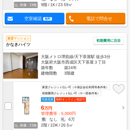
9階
1K
23.59㎡
画像 : 19枚
空室確認
電話で問合せ
無料
賃貸マンション
初期費用に注目
かなきハイツ
大阪メトロ堺筋線/天下茶屋駅 徒歩3分
大阪府大阪市西成区天下茶屋３丁目
築年数
築24年
建物階数
3階建
家賃クレジット払い可（※保証会社利用等条件有）
初期費用クレジット払い可（※一部条件有）
写真充実
無料オンライン相談可
6
万円
管理費等：5,000円
敷
なし
礼
6万
2階
1DK
26.5㎡
画像 : 23枚