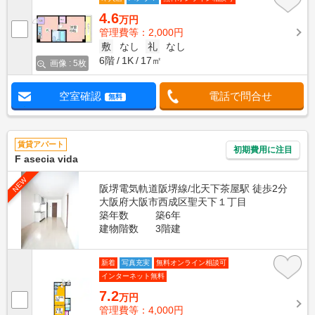
4.6
万円
管理費等：2,000円
敷
なし
礼
なし
6階
1K
17㎡
画像 : 5枚
空室確認
電話で問合せ
無料
賃貸アパート
初期費用に注目
F asecia vida
NEW
阪堺電気軌道阪堺線/北天下茶屋駅 徒歩2分
大阪府大阪市西成区聖天下１丁目
築年数
築6年
建物階数
3階建
新着
写真充実
無料オンライン相談可
インターネット無料
7.2
万円
管理費等：4,000円