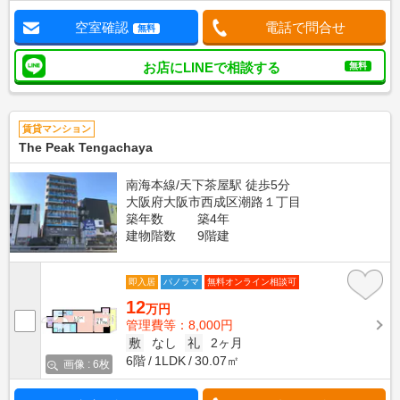
空室確認
電話で問合せ
無料
お店にLINEで相談する
無料
賃貸マンション
The Peak Tengachaya
南海本線/天下茶屋駅 徒歩5分
大阪府大阪市西成区潮路１丁目
築年数
築4年
建物階数
9階建
即入居
パノラマ
無料オンライン相談可
12
万円
管理費等：8,000円
敷
なし
礼
2ヶ月
6階
1LDK
30.07㎡
画像 : 6枚