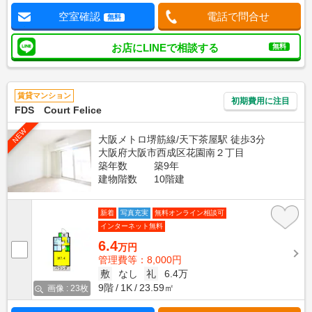
空室確認
電話で問合せ
無料
お店にLINEで相談する
無料
賃貸マンション
初期費用に注目
FDS Court Felice
NEW
大阪メトロ堺筋線/天下茶屋駅 徒歩3分
大阪府大阪市西成区花園南２丁目
築年数
築9年
建物階数
10階建
新着
写真充実
無料オンライン相談可
インターネット無料
6.4
万円
管理費等：8,000円
敷
なし
礼
6.4万
9階
1K
23.59㎡
画像 : 23枚