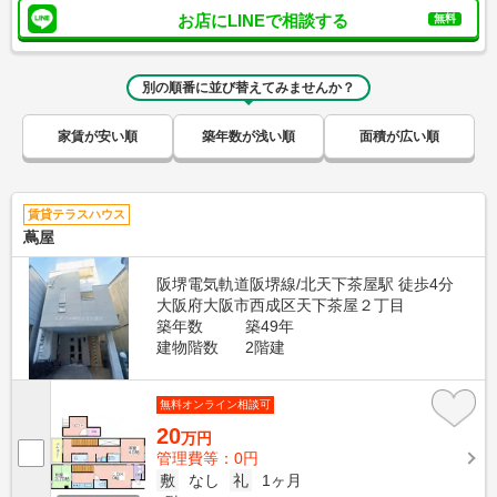
お店にLINEで相談する
無料
別の順番に並び替えてみませんか？
家賃が安い順
築年数が浅い順
面積が広い順
賃貸テラスハウス
蔦屋
阪堺電気軌道阪堺線/北天下茶屋駅 徒歩4分
大阪府大阪市西成区天下茶屋２丁目
築年数
築49年
建物階数
2階建
無料オンライン相談可
20
万円
管理費等：0円
敷
なし
礼
1ヶ月