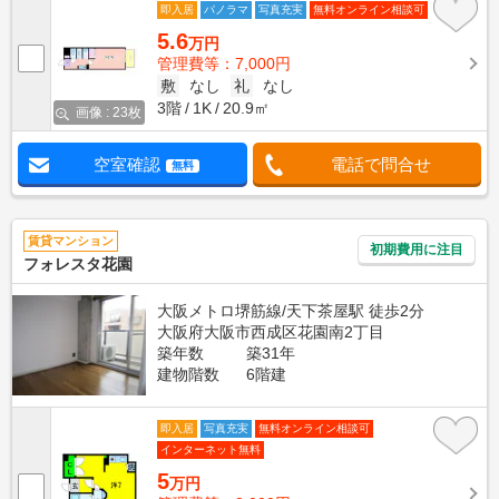
即入居
パノラマ
写真充実
無料オンライン相談可
5.6
万円
管理費等：7,000円
敷
なし
礼
なし
3階
1K
20.9㎡
画像 : 23枚
空室確認
電話で問合せ
無料
賃貸マンション
初期費用に注目
フォレスタ花園
大阪メトロ堺筋線/天下茶屋駅 徒歩2分
大阪府大阪市西成区花園南2丁目
築年数
築31年
建物階数
6階建
即入居
写真充実
無料オンライン相談可
インターネット無料
5
万円