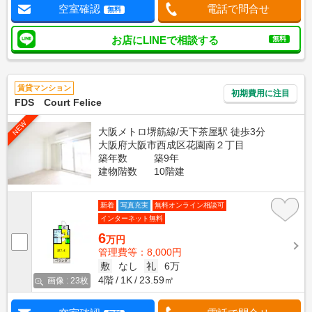
空室確認
電話で問合せ
無料
お店にLINEで相談する
無料
賃貸マンション
初期費用に注目
FDS Court Felice
NEW
大阪メトロ堺筋線/天下茶屋駅 徒歩3分
大阪府大阪市西成区花園南２丁目
築年数
築9年
建物階数
10階建
新着
写真充実
無料オンライン相談可
インターネット無料
6
万円
管理費等：8,000円
敷
なし
礼
6万
4階
1K
23.59㎡
画像 : 23枚