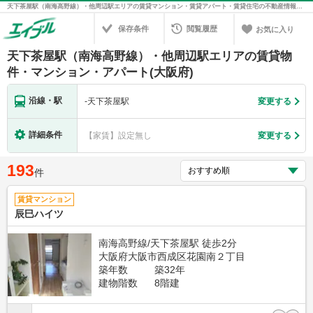
天下茶屋駅（南海高野線）・他周辺駅エリアの賃貸マンション・賃貸アパート・賃貸住宅の不動産情報を検索！不動産賃貸の物件探しは、お部屋探しのエイブル
保存条件
閲覧履歴
お気に入り
天下茶屋駅（南海高野線）・他周辺駅エリアの賃貸物
件・マンション・アパート(大阪府)
沿線・駅
-
天下茶屋駅
変更する
詳細条件
【家賃】設定無し
変更する
193
件
賃貸マンション
辰巳ハイツ
南海高野線/天下茶屋駅 徒歩2分
大阪府大阪市西成区花園南２丁目
築年数
築32年
建物階数
8階建