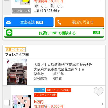
管理費等：8,000円
敷
なし
礼
なし
1階
1R
25.66㎡
画像 : 17枚
空室確認
電話で問合せ
無料
お店にLINEで相談する
無料
賃貸マンション
フォレスタ花園
大阪メトロ堺筋線/天下茶屋駅 徒歩3分
大阪府大阪市西成区花園南２丁目
築年数
築30年
建物階数
6階建
パノラマ
無料オンライン相談可
インターネット無料
5
万円
管理費等：8,000円