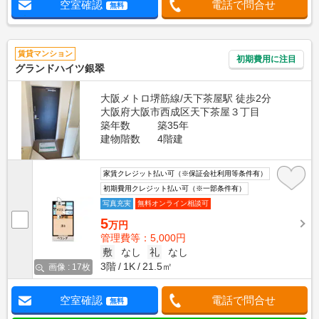
空室確認
電話で問合せ
無料
賃貸マンション
初期費用に注目
グランドハイツ銀翠
大阪メトロ堺筋線/天下茶屋駅 徒歩2分
大阪府大阪市西成区天下茶屋３丁目
築年数
築35年
建物階数
4階建
家賃クレジット払い可（※保証会社利用等条件有）
初期費用クレジット払い可（※一部条件有）
写真充実
無料オンライン相談可
5
万円
管理費等：5,000円
敷
なし
礼
なし
3階
1K
21.5㎡
画像 : 17枚
空室確認
電話で問合せ
無料