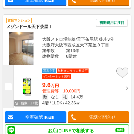
無料
賃貸マンション
初期費用に注目
メゾンドール天下茶屋Ⅰ
大阪メトロ堺筋線/天下茶屋駅 徒歩3分
大阪府大阪市西成区天下茶屋３丁目
築年数
築13年
建物階数
8階建
写真充実
無料オンライン相談可
インターネット無料
9.6
万円
管理費等：10,000円
敷
なし
礼
14.4万
4階
1LDK
42.36㎡
画像 : 17枚
空室確認
電話で問合せ
無料
お店にLINEで相談する
無料