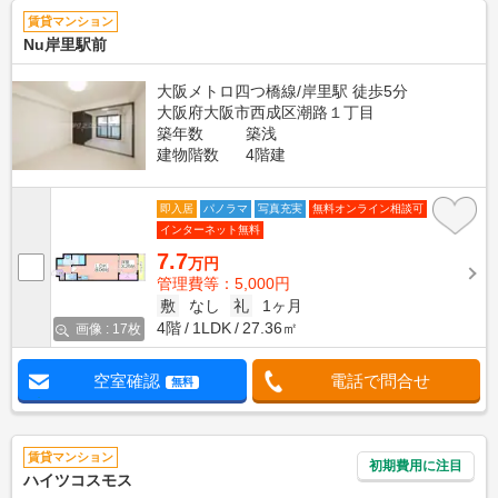
賃貸マンション
Nu岸里駅前
大阪メトロ四つ橋線/岸里駅 徒歩5分
大阪府大阪市西成区潮路１丁目
築年数
築浅
建物階数
4階建
即入居
パノラマ
写真充実
無料オンライン相談可
インターネット無料
7.7
万円
管理費等：5,000円
敷
なし
礼
1ヶ月
4階
1LDK
27.36㎡
画像 : 17枚
空室確認
電話で問合せ
無料
賃貸マンション
初期費用に注目
ハイツコスモス