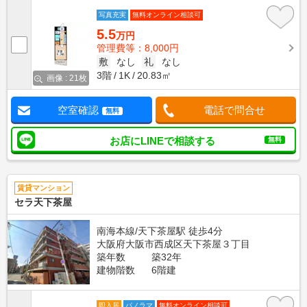
写真充実
無料オンライン相談可
5.5
万円
管理費等：8,000円
敷
なし
礼
なし
3階
1K
20.83㎡
画像 : 21枚
空室確認
電話で問合せ
無料
お店にLINEで相談する
無料
賃貸マンション
セラ天下茶屋
南海本線/天下茶屋駅 徒歩4分
大阪府大阪市西成区天下茶屋３丁目
築年数
築32年
建物階数
6階建
即入居
パノラマ
無料オンライン相談可