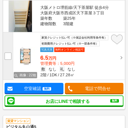
大阪メトロ堺筋線/天下茶屋駅 徒歩4分
大阪府大阪市西成区天下茶屋３丁目
築年数
築25年
建物階数
3階建
家賃クレジット払い可（※保証会社利用等条件有）
初期費用クレジット払い可（※一部条件有）
写真充実
無料オンライン相談可
6.5
万円
管理費等：5,000円
敷
なし
礼
なし
2階
1DK
27.28㎡
画像 : 22枚
空室確認
電話で問合せ
無料
お店にLINEで相談する
無料
賃貸マンション
ビジタル丸山通5