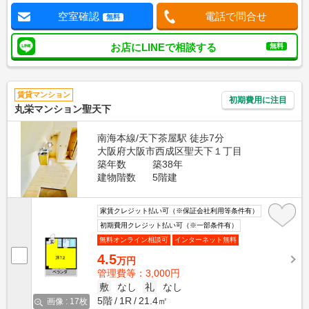
空室確認
電話で問合せ
無料
お店にLINEで相談する
無料
賃貸マンション
初期費用に注目
丸栄マンション聖天下
南海本線/天下茶屋駅 徒歩7分
大阪府大阪市西成区聖天下１丁目
築年数
築38年
建物階数
5階建
家賃クレジット払い可（※保証会社利用等条件有）
初期費用クレジット払い可（※一部条件有）
無料オンライン相談可
インターネット無料
4.5
万円
管理費等：3,000円
敷
なし
礼
なし
5階
1R
21.4㎡
画像 : 17枚