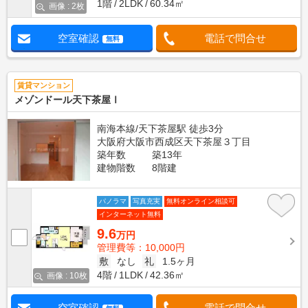
1階
2LDK
60.34㎡
画像 : 2枚
空室確認
電話で問合せ
無料
賃貸マンション
メゾンドール天下茶屋Ⅰ
南海本線/天下茶屋駅 徒歩3分
大阪府大阪市西成区天下茶屋３丁目
築年数
築13年
建物階数
8階建
パノラマ
写真充実
無料オンライン相談可
インターネット無料
9.6
万円
管理費等：10,000円
敷
なし
礼
1.5ヶ月
4階
1LDK
42.36㎡
画像 : 10枚
空室確認
電話で問合せ