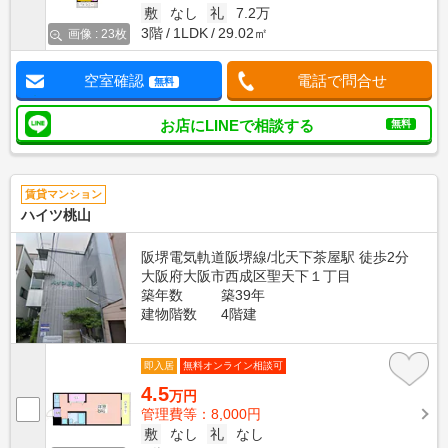
敷
なし
礼
7.2万
3階
1LDK
29.02㎡
画像 : 23枚
空室確認
電話で問合せ
無料
お店にLINEで相談する
無料
賃貸マンション
ハイツ桃山
阪堺電気軌道阪堺線/北天下茶屋駅 徒歩2分
大阪府大阪市西成区聖天下１丁目
築年数
築39年
建物階数
4階建
即入居
無料オンライン相談可
4.5
万円
管理費等：8,000円
敷
なし
礼
なし