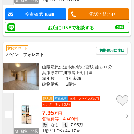
2階
2LDK
56.08㎡
画像 : 23枚
空室確認
電話で問合せ
無料
お店にLINEで相談する
無料
賃貸アパート
初期費用に注目
パイン フォレスト
山陽電気鉄道本線/浜の宮駅 徒歩11分
兵庫県加古川市尾上町口里
築年数
1年未満
建物階数
2階建
即入居
写真充実
無料オンライン相談可
インターネット無料
7.95
万円
管理費等：4,400円
敷
なし
礼
7.95万
1階
1LDK
44.17㎡
画像 : 23枚