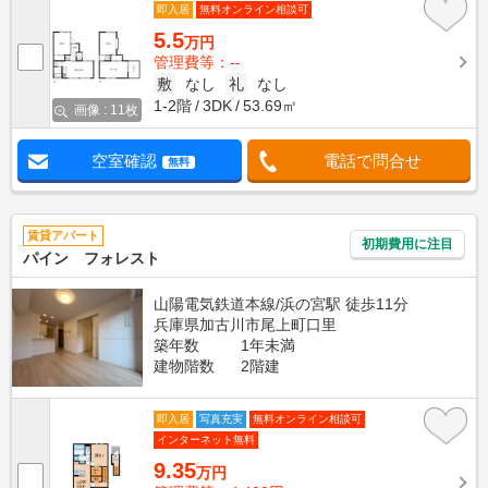
即入居
無料オンライン相談可
5.5
万円
管理費等：--
敷
なし
礼
なし
1-2階
3DK
53.69㎡
画像 : 11枚
空室確認
電話で問合せ
無料
賃貸アパート
初期費用に注目
パイン フォレスト
山陽電気鉄道本線/浜の宮駅 徒歩11分
兵庫県加古川市尾上町口里
築年数
1年未満
建物階数
2階建
即入居
写真充実
無料オンライン相談可
インターネット無料
9.35
万円