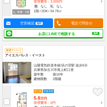
管理費等：3,000円
敷
なし
礼
なし
1階
2DK
34.78㎡
画像 : 2枚
空室確認
電話で問合せ
無料
お店にLINEで相談する
無料
賃貸アパート
アイエスパレス・イースト
山陽電気鉄道本線/浜の宮駅 徒歩6分
兵庫県加古川市尾上町口里
築年数
築16年
建物階数
2階建
即入居
写真充実
5.6
万円
管理費等：0円