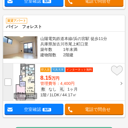
空室確認
電話で問合せ
無料
賃貸アパート
パイン フォレスト
山陽電気鉄道本線/浜の宮駅 徒歩11分
兵庫県加古川市尾上町口里
築年数
1年未満
建物階数
2階建
即入居
写真充実
インターネット無料
8.15
万円
管理費等：4,400円
敷
なし
礼
1ヶ月
1階
1LDK
44.17㎡
画像 : 18枚
空室確認
電話で問合せ
無料