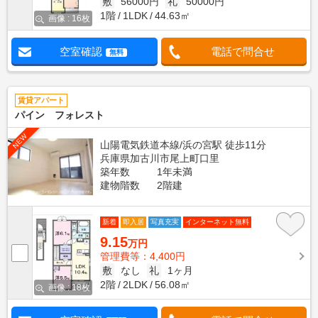
敷
56000円
礼
50000円
1階
1LDK
44.63㎡
画像 : 16枚
空室確認
電話で問合せ
無料
賃貸アパート
パイン フォレスト
NEW
山陽電気鉄道本線/浜の宮駅 徒歩11分
兵庫県加古川市尾上町口里
築年数
1年未満
建物階数
2階建
新着
即入居
写真充実
インターネット無料
9.15
万円
管理費等：4,400円
敷
なし
礼
1ヶ月
2階
2LDK
56.08㎡
画像 : 18枚