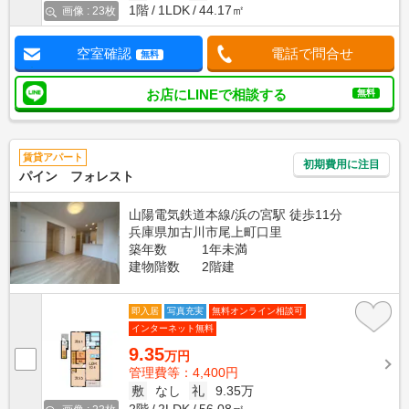
1階
1LDK
44.17㎡
画像 : 23枚
空室確認
電話で問合せ
無料
お店にLINEで相談する
無料
賃貸アパート
初期費用に注目
パイン フォレスト
山陽電気鉄道本線/浜の宮駅 徒歩11分
兵庫県加古川市尾上町口里
築年数
1年未満
建物階数
2階建
即入居
写真充実
無料オンライン相談可
インターネット無料
9.35
万円
管理費等：4,400円
敷
なし
礼
9.35万