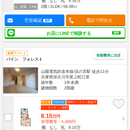
敷
なし
礼
9.35万
2階
2LDK
56.08㎡
画像 : 23枚
空室確認
電話で問合せ
無料
お店にLINEで相談する
無料
賃貸アパート
初期費用に注目
パイン フォレスト
山陽電気鉄道本線/浜の宮駅 徒歩11分
兵庫県加古川市尾上町口里
築年数
1年未満
建物階数
2階建
即入居
写真充実
無料オンライン相談可
インターネット無料
8.15
万円
管理費等：4,400円
敷
なし
礼
8.15万