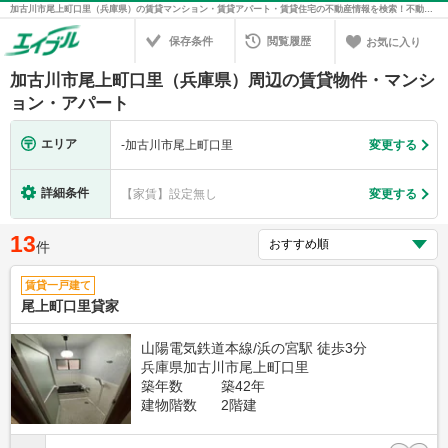
加古川市尾上町口里（兵庫県）の賃貸マンション・賃貸アパート・賃貸住宅の不動産情報を検索！不動産賃貸の物件探しは、お部屋探しのエイブル
保存条件
閲覧履歴
お気に入り
加古川市尾上町口里（兵庫県）周辺の賃貸物件・マンシ
ョン・アパート
エリア
-
加古川市尾上町口里
変更する
詳細条件
【家賃】設定無し
変更する
13
件
賃貸一戸建て
尾上町口里貸家
山陽電気鉄道本線/浜の宮駅 徒歩3分
兵庫県加古川市尾上町口里
築年数
築42年
建物階数
2階建