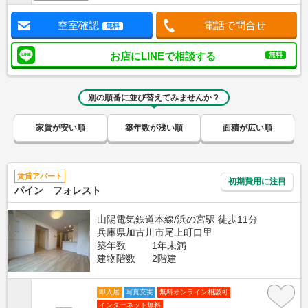
空室確認
電話で問合せ
無料
お店にLINEで相談する
無料
別の順番に並び替えてみませんか？
家賃が安い順
築年数が浅い順
面積が広い順
賃貸アパート
初期費用に注目
パイン フォレスト
山陽電気鉄道本線/浜の宮駅 徒歩11分
兵庫県加古川市尾上町口里
築年数
1年未満
建物階数
2階建
即入居
写真充実
無料オンライン相談可
インターネット無料