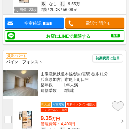
敷
なし
礼
9.55万
2階
2LDK
56.08㎡
画像 : 23枚
空室確認
電話で問合せ
無料
お店にLINEで相談する
無料
賃貸アパート
初期費用に注目
パイン フォレスト
山陽電気鉄道本線/浜の宮駅 徒歩11分
兵庫県加古川市尾上町口里
築年数
1年未満
建物階数
2階建
即入居
写真充実
無料オンライン相談可
インターネット無料
9.35
万円
管理費等：4,400円