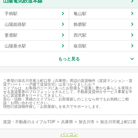
山陽電気鉄道本線
手柄駅
亀山駅
山陽姫路駅
飾磨駅
妻鹿駅
西代駅
山陽垂水駅
板宿駅
もっと見る
ご希望の加古川市尾上町口里（兵庫県）周辺の賃貸物件（賃貸マンション・賃
貸アパート・一戸建て賃貸住宅）は見つかりましたか？
エイブルは、お客様のニーズにあったお部屋をご提案し豊かな暮らしを実現さ
せる賃貸業界のプロフェッショナルとして、不動産賃貸仲介サービス事業を中
心に賃貸業界をリードしてきました。
安心・信頼・実績のエイブルに、お部屋探しのことなら何でもお気軽にご相
談・お問い合わせください。
理想の賃貸物件探し・お部屋探しを全力でサポートします。
賃貸・不動産のエイブルTOP
>
兵庫県
>
加古川市
>
加古川市尾上町口里
パソコン