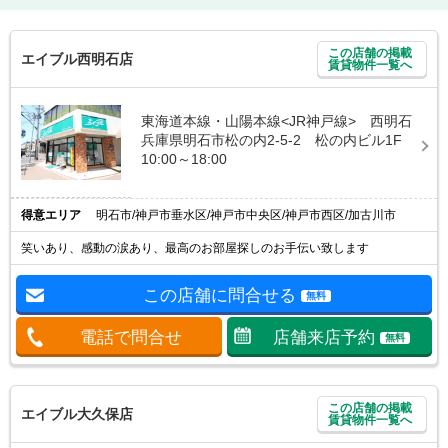
この店舗の掲載
エイブル西明石店
賃貸物件一覧へ
東海道本線・山陽本線<JR神戸線> 西明石
兵庫県明石市松の内2-5-2 松の内ビル1F
10:00～18:00
得意エリア
明石市/神戸市垂水区/神戸市中央区/神戸市西区/加古川市
笑いあり、感動の涙あり、最高のお部屋探しのお手伝い致します
この店舗に問合せる
無料
電話で問合せ
店舗来店予約
無料
この店舗の掲載
エイブル大久保店
賃貸物件一覧へ