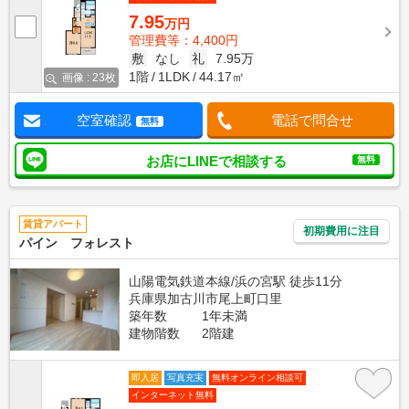
7.95
万円
管理費等：4,400円
敷
なし
礼
7.95万
1階
1LDK
44.17㎡
画像 : 23枚
空室確認
電話で問合せ
無料
お店にLINEで相談する
無料
賃貸アパート
初期費用に注目
パイン フォレスト
山陽電気鉄道本線/浜の宮駅 徒歩11分
兵庫県加古川市尾上町口里
築年数
1年未満
建物階数
2階建
即入居
写真充実
無料オンライン相談可
インターネット無料