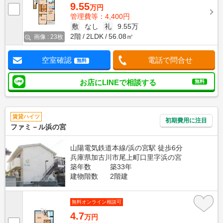
9.55
万円
管理費等：4,400円
敷
なし
礼
9.55万
2階
2LDK
56.08㎡
画像 : 23枚
空室確認
電話で問合せ
無料
お店にLINEで相談する
無料
賃貸ハイツ
初期費用に注目
ファミ－ル浜の宮
山陽電気鉄道本線/浜の宮駅 徒歩6分
兵庫県加古川市尾上町口里字浜の宮
築年数
築33年
建物階数
2階建
無料オンライン相談可
4.7
万円