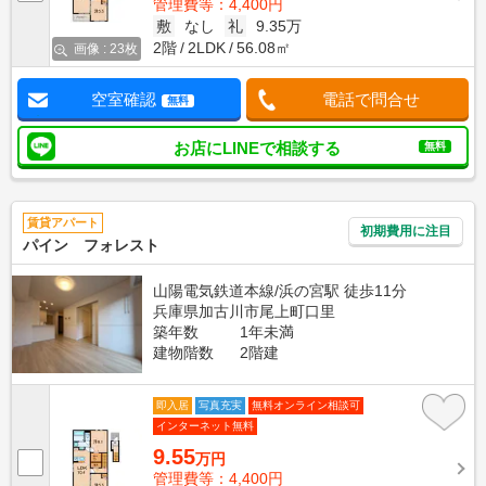
管理費等：4,400円
敷
なし
礼
9.35万
2階
2LDK
56.08㎡
画像 : 23枚
空室確認
電話で問合せ
無料
お店にLINEで相談する
無料
賃貸アパート
初期費用に注目
パイン フォレスト
山陽電気鉄道本線/浜の宮駅 徒歩11分
兵庫県加古川市尾上町口里
築年数
1年未満
建物階数
2階建
即入居
写真充実
無料オンライン相談可
インターネット無料
9.55
万円
管理費等：4,400円