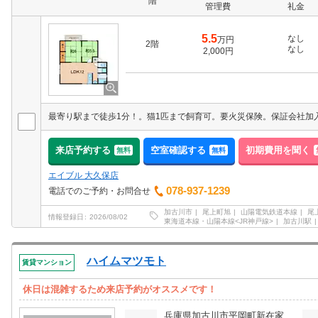
階
管理費
礼金
5.5
なし
万円
2階
なし
2,000円
来店予約する
空室確認する
初期費用を聞く
無料
無料
エイブル 大久保店
078-937-1239
電話でのご予約・お問合せ
加古川市
尾上町旭
山陽電気鉄道本線
尾
情報登録日
2026/08/02
東海道本線・山陽本線<JR神戸線>
加古川駅
ハイムマツモト
賃貸マンション
休日は混雑するため来店予約がオススメです！
兵庫県加古川市平岡町新在家