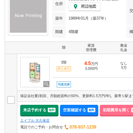
住所
周辺地図
築年
1989年01月（築37年）
階建
4階建
家賃
敷金
階
管理費
礼金
3階
4.5
なし
万円
5万
3,000円
即入居可
写真充実
来店予約する
空室確認する
初期費用を聞く
無料
無料
エイブル 大久保店
078-937-1239
電話でのご予約・お問合せ