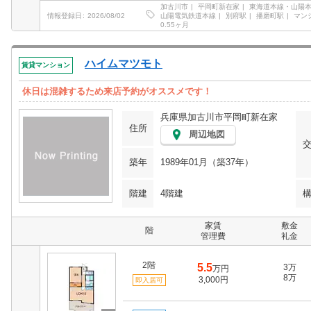
加古川市
平岡町新在家
東海道本線・山陽本
山陽電気鉄道本線
別府駅
播磨町駅
マン
情報登録日
2026/08/02
0.55ヶ月
ハイムマツモト
賃貸マンション
休日は混雑するため来店予約がオススメです！
兵庫県加古川市平岡町新在家
住所
周辺地図
築年
1989年01月（築37年）
階建
4階建
家賃
敷金
階
管理費
礼金
2階
5.5
3万
万円
8万
3,000円
即入居可