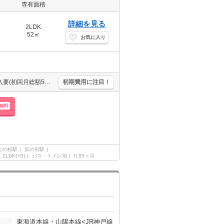
専有面積
詳細を見る
2LDK
52㎡
お気に入り
最寄り駅まで徒歩1分！。猫1匹まで飼育可。要火災保険。保証会社加入要(初回月総額50%、月総額+250円の1%/月)。退去時、ルームクリーニング料金55,000円。鍵交換代2.2万円。
初期費用に注目！
無料
上の松駅
浜の宮駅
2LDK(+S)
バス・トイレ別
0.55ヶ月
東海道本線・山陽本線<JR神戸線