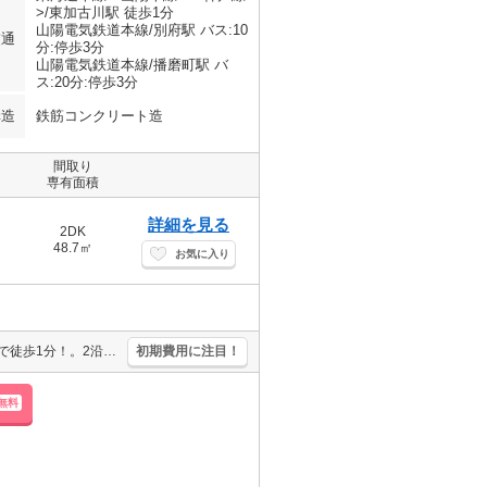
>/東加古川駅 徒歩1分
山陽電気鉄道本線/別府駅 バス:10
交通
分:停歩3分
山陽電気鉄道本線/播磨町駅 バ
ス:20分:停歩3分
構造
鉄筋コンクリート造
間取り
専有面積
詳細を見る
2DK
48.7㎡
お気に入り
保証会社要(初回、月額総賃料の50%、更新料1.5万円/年)。最寄り駅まで徒歩1分！。2沿線利用可能です。鍵交換代16,500円。退去時、ルームクリーニング料金33,000円。ぜひお問合せください。
初期費用に注目！
無料