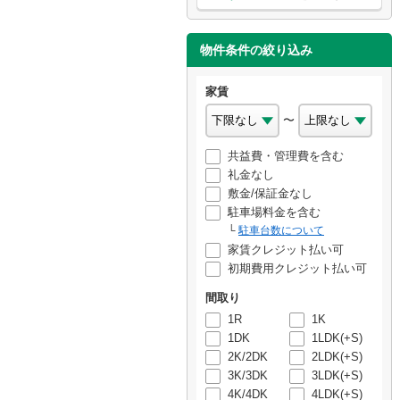
物件条件の絞り込み
家賃
〜
共益費・管理費を含む
礼金なし
敷金/保証金なし
駐車場料金を含む
駐車台数について
家賃クレジット払い可
初期費用クレジット払い可
間取り
1R
1K
1DK
1LDK(+S)
2K/2DK
2LDK(+S)
3K/3DK
3LDK(+S)
4K/4DK
4LDK(+S)