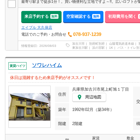
来店予約する
空室確認する
初期費用を聞く
無料
無料
エイブル 大久保店
078-937-1239
電話でのご予約・お問合せ
加古川市
別府町別府
山陽電気鉄道本線
情報登録日
2026/08/03
東加古川駅
浜の宮駅
1K
バス・トイレ別
ソワレハイム
賃貸ハイツ
休日は混雑するため来店予約がオススメです！
兵庫県加古川市尾上町旭１丁目
住所
周辺地図
築年
1992年02月（築34年）
階建
2階建
家賃
敷金