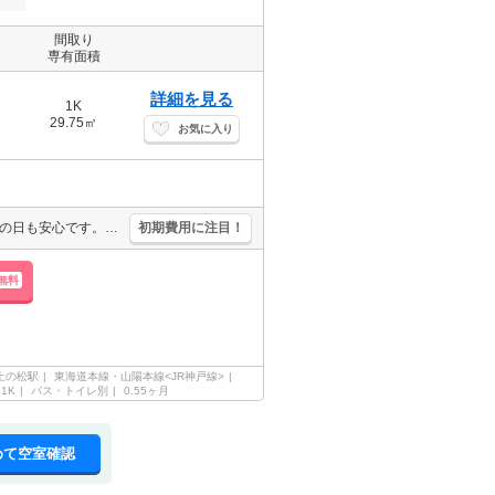
間取り
専有面積
詳細を見る
1K
29.75㎡
お気に入り
設備充実で快適な1人暮らしを満喫。浴室乾燥機、室内物干し付きで雨の日も安心です。最寄り駅まで徒歩2分！。買い物便利な立地ですよ～!!。退去時清掃費40,700円。ぜひお問い合わせください!。
初期費用に注目！
無料
上の松駅
東海道本線・山陽本線<JR神戸線>
1K
バス・トイレ別
0.55ヶ月
めて空室確認