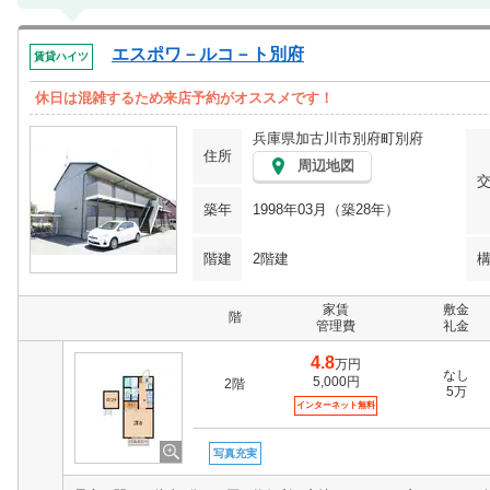
エスポワ－ルコ－ト別府
賃貸ハイツ
休日は混雑するため来店予約がオススメです！
兵庫県加古川市別府町別府
住所
周辺地図
築年
1998年03月（築28年）
階建
2階建
家賃
敷金
階
管理費
礼金
4.8
万円
なし
5,000円
2階
5万
インターネット無料
写真充実