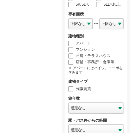
5K/5DK
5LDK以上
専有面積
〜
建物種別
アパート
マンション
戸建・テラスハウス
店舗・事務所・倉庫等
アパートにはハイツ、コーポを
含みます
建物タイプ
分譲賃貸
築年数
駅・バス停からの時間