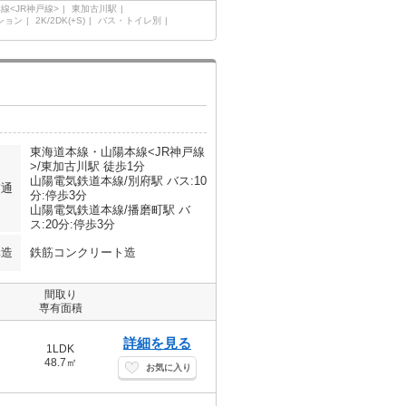
線<JR神戸線>
東加古川駅
ション
2K/2DK(+S)
バス・トイレ別
東海道本線・山陽本線<JR神戸線
>/東加古川駅 徒歩1分
山陽電気鉄道本線/別府駅 バス:10
交通
分:停歩3分
山陽電気鉄道本線/播磨町駅 バ
ス:20分:停歩3分
構造
鉄筋コンクリート造
間取り
専有面積
詳細を見る
1LDK
48.7㎡
お気に入り