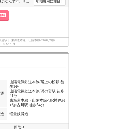
最寄り駅まで徒歩1分！。買い物便利な立地ですよ～!!。広いロフトが魅力なんです。サポートシステム加入要990円/月。新生活のスタートはここから。ぜひお問い合わせください!。
初期費用に注目！
無料
別府駅
東海道本線・山陽本線<JR神戸線>
0.55ヶ月
山陽電気鉄道本線/尾上の松駅 徒
歩1分
山陽電気鉄道本線/浜の宮駅 徒歩
交通
21分
東海道本線・山陽本線<JR神戸線
>/加古川駅 徒歩34分
構造
軽量鉄骨造
間取り