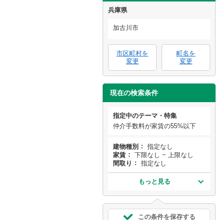
兵庫県
加古川市
市区町村を
町名を
変更
変更
現在の検索条件
指定中のテーマ・特集
仲介手数料が家賃の55%以下
建物種別
指定なし
家賃
下限なし ~ 上限なし
間取り
指定なし
もっと見る
この条件を保存する