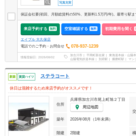
写真充実
来店予約する
空室確認する
初期費用を聞く
無料
無料
エイブル 大久保店
078-937-1239
電話でのご予約・お問合せ
加古川市
平岡町新在家
東海道本線・山陽本
情報登録日
2026/08/02
山陽電気鉄道本線
別府駅
播磨町駅
マン
ステラコート
新築
賃貸ハイツ
休日は混雑するため来店予約がオススメです！
兵庫県加古川市尾上町旭２丁目
住所
周辺地図
築年
2026年08月（1年未満）
階建
2階建