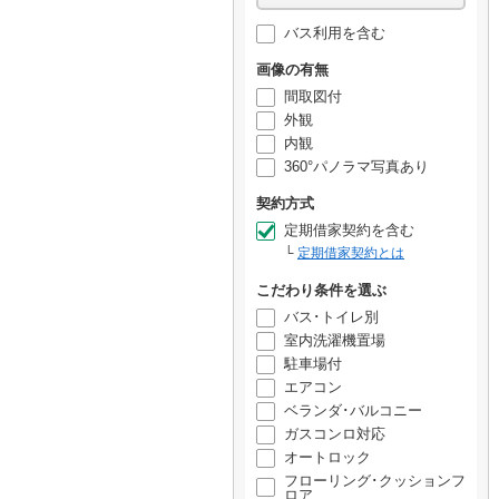
バス利用を含む
画像の有無
間取図付
外観
内観
360°パノラマ写真あり
契約方式
定期借家契約を含む
定期借家契約とは
こだわり条件を選ぶ
バス･トイレ別
室内洗濯機置場
駐車場付
エアコン
ベランダ･バルコニー
ガスコンロ対応
オートロック
フローリング･クッションフ
ロア