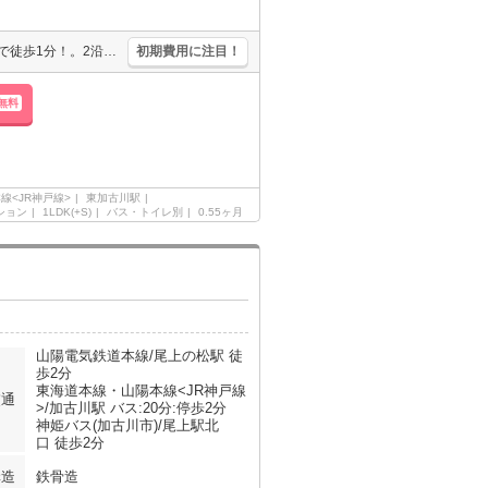
保証会社要(初回、月額総賃料の50%、更新料1.5万円/年)。最寄り駅まで徒歩1分！。2沿線利用可能です。TVインターホン付き。全居室に収納スペースあり。バス・トイレ別。ぜひお問い合わせください!。
初期費用に注目！
無料
線<JR神戸線>
東加古川駅
ション
1LDK(+S)
バス・トイレ別
0.55ヶ月
山陽電気鉄道本線/尾上の松駅 徒
歩2分
東海道本線・山陽本線<JR神戸線
交通
>/加古川駅 バス:20分:停歩2分
神姫バス(加古川市)/尾上駅北
口 徒歩2分
構造
鉄骨造