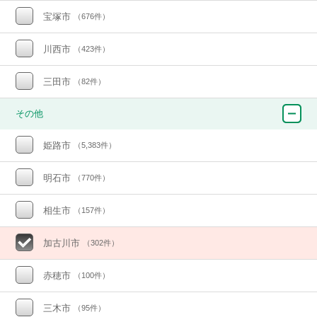
宝塚市
（676件）
川西市
（423件）
三田市
（82件）
その他
姫路市
（5,383件）
明石市
（770件）
相生市
（157件）
加古川市
（302件）
赤穂市
（100件）
三木市
（95件）