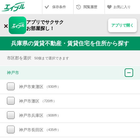
保存条件
閲覧履歴
お気に入り
アプリでサクサク
×
アプリで開く
お部屋探し！
兵庫県の賃貸不動産・賃貸住宅を住所から探す
市区郡を選択
50個まで選択できます
神戸市
神戸市東灘区
（930件）
神戸市灘区
（720件）
神戸市兵庫区
（908件）
神戸市長田区
（435件）