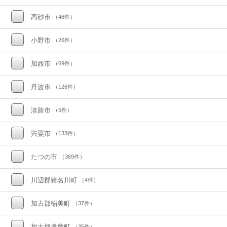
高砂市
（46件）
小野市
（26件）
加西市
（69件）
丹波市
（126件）
淡路市
（5件）
宍粟市
（133件）
たつの市
（369件）
川辺郡猪名川町
（4件）
加古郡稲美町
（37件）
加古郡播磨町
（35件）