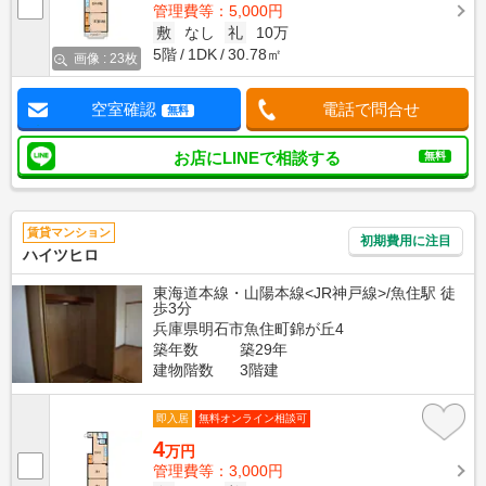
管理費等：5,000円
敷
なし
礼
10万
5階
1DK
30.78㎡
画像 : 23枚
空室確認
電話で問合せ
無料
お店にLINEで相談する
無料
賃貸マンション
初期費用に注目
ハイツヒロ
東海道本線・山陽本線<JR神戸線>/魚住駅 徒
歩3分
兵庫県明石市魚住町錦が丘4
築年数
築29年
建物階数
3階建
即入居
無料オンライン相談可
4
万円
管理費等：3,000円