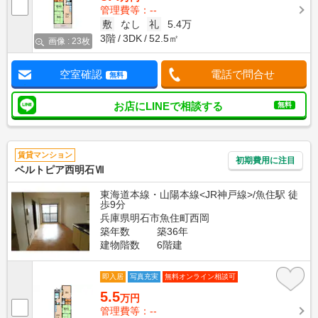
管理費等：--
敷
なし
礼
5.4万
3階
3DK
52.5㎡
画像 : 23枚
空室確認
電話で問合せ
無料
お店にLINEで相談する
無料
賃貸マンション
初期費用に注目
ベルトピア西明石Ⅶ
東海道本線・山陽本線<JR神戸線>/魚住駅 徒
歩9分
兵庫県明石市魚住町西岡
築年数
築36年
建物階数
6階建
即入居
写真充実
無料オンライン相談可
5.5
万円
管理費等：--