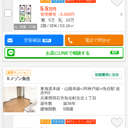
即入居
写真充実
無料オンライン相談可
5.5
万円
管理費等：6,000円
敷
5万
礼
10万
2階
3DK
53.16㎡
画像 : 23枚
空室確認
電話で問合せ
無料
お店にLINEで相談する
無料
賃貸マンション
初期費用に注目
Ｓメゾン魚住
東海道本線・山陽本線<JR神戸線>/魚住駅 徒
歩9分
兵庫県明石市魚住町住吉１丁目
築年数
築36年
建物階数
5階建
即入居
写真充実
無料オンライン相談可