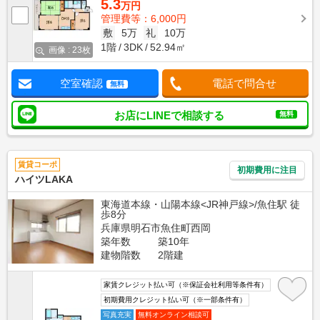
5.3
万円
管理費等：6,000円
敷
5万
礼
10万
1階
3DK
52.94㎡
画像 : 23枚
空室確認
電話で問合せ
無料
お店にLINEで相談する
無料
賃貸コーポ
初期費用に注目
ハイツLAKA
東海道本線・山陽本線<JR神戸線>/魚住駅 徒
歩8分
兵庫県明石市魚住町西岡
築年数
築10年
建物階数
2階建
家賃クレジット払い可（※保証会社利用等条件有）
初期費用クレジット払い可（※一部条件有）
写真充実
無料オンライン相談可