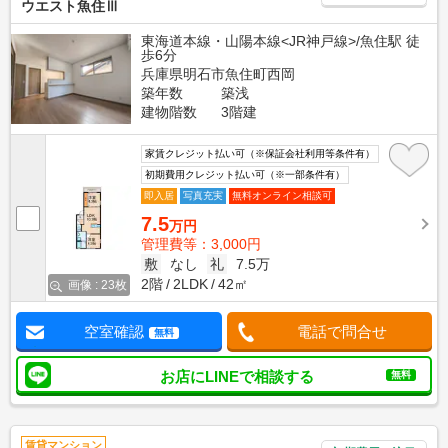
ウエスト魚住Ⅲ
東海道本線・山陽本線<JR神戸線>/魚住駅 徒
歩6分
兵庫県明石市魚住町西岡
築年数
築浅
建物階数
3階建
家賃クレジット払い可（※保証会社利用等条件有）
初期費用クレジット払い可（※一部条件有）
即入居
写真充実
無料オンライン相談可
7.5
万円
管理費等：3,000円
敷
なし
礼
7.5万
2階
2LDK
42㎡
画像 : 23枚
空室確認
電話で問合せ
無料
お店にLINEで相談する
無料
賃貸マンション