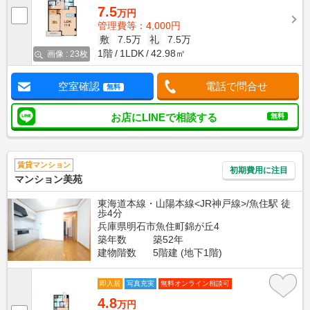
7.5
万円
管理費等：4,000円
敷
7.5万
礼
7.5万
1階
1LDK
42.98㎡
画像 : 23枚
空室確認
電話で問合せ
無料
お店にLINEで相談する
無料
賃貸マンション
初期費用に注目
マンション美苑
東海道本線・山陽本線<JR神戸線>/魚住駅 徒
歩4分
兵庫県明石市魚住町錦が丘4
築年数
築52年
建物階数
5階建 (地下1階)
即入居
写真充実
無料オンライン相談可
4.8
万円