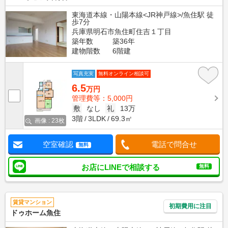
東海道本線・山陽本線<JR神戸線>/魚住駅 徒
歩7分
兵庫県明石市魚住町住吉１丁目
築年数
築36年
建物階数
6階建
写真充実
無料オンライン相談可
6.5
万円
管理費等：5,000円
敷
なし
礼
13万
3階
3LDK
69.3㎡
画像 : 23枚
空室確認
電話で問合せ
無料
お店にLINEで相談する
無料
賃貸マンション
初期費用に注目
ドゥホーム魚住