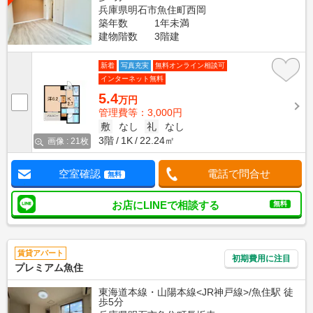
兵庫県明石市魚住町西岡
築年数
1年未満
建物階数
3階建
新着
写真充実
無料オンライン相談可
インターネット無料
5.4
万円
管理費等：3,000円
敷
なし
礼
なし
3階
1K
22.24㎡
画像 : 21枚
空室確認
電話で問合せ
無料
お店にLINEで相談する
無料
賃貸アパート
初期費用に注目
プレミアム魚住
東海道本線・山陽本線<JR神戸線>/魚住駅 徒
歩5分