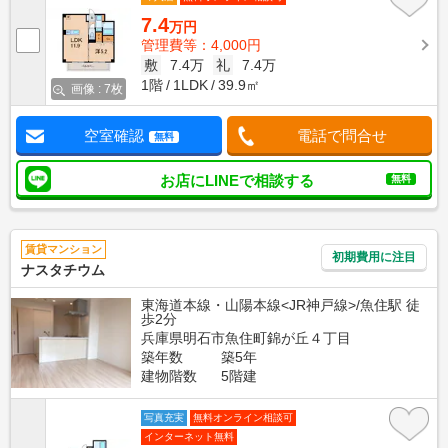
7.4
万円
管理費等：4,000円
敷
7.4万
礼
7.4万
1階
1LDK
39.9㎡
画像 : 7枚
空室確認
電話で問合せ
無料
お店にLINEで相談する
無料
賃貸マンション
初期費用に注目
ナスタチウム
東海道本線・山陽本線<JR神戸線>/魚住駅 徒
歩2分
兵庫県明石市魚住町錦が丘４丁目
築年数
築5年
建物階数
5階建
写真充実
無料オンライン相談可
インターネット無料