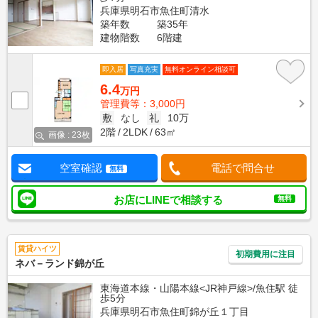
兵庫県明石市魚住町清水
築年数
築35年
建物階数
6階建
即入居
写真充実
無料オンライン相談可
6.4
万円
管理費等：3,000円
敷
なし
礼
10万
2階
2LDK
63㎡
画像 : 23枚
空室確認
電話で問合せ
無料
お店にLINEで相談する
無料
賃貸ハイツ
初期費用に注目
ネバ－ランド錦が丘
東海道本線・山陽本線<JR神戸線>/魚住駅 徒
歩5分
兵庫県明石市魚住町錦が丘１丁目