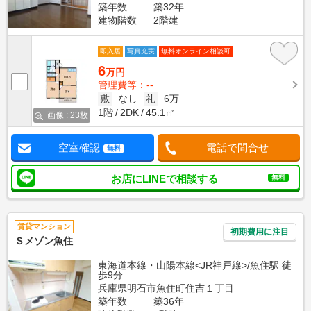
築年数
築32年
建物階数
2階建
即入居
写真充実
無料オンライン相談可
6
万円
管理費等：--
敷
なし
礼
6万
1階
2DK
45.1㎡
画像 : 23枚
空室確認
電話で問合せ
無料
お店にLINEで相談する
無料
賃貸マンション
初期費用に注目
Ｓメゾン魚住
東海道本線・山陽本線<JR神戸線>/魚住駅 徒
歩9分
兵庫県明石市魚住町住吉１丁目
築年数
築36年