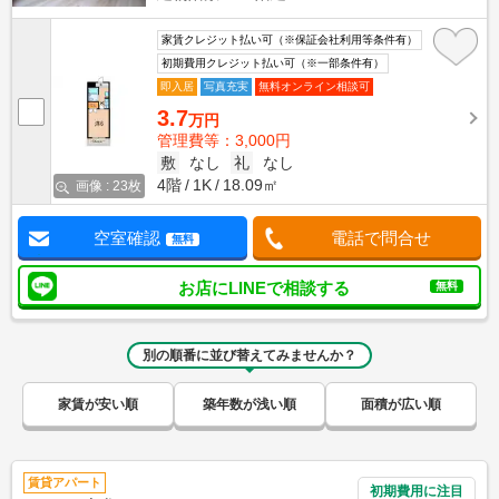
家賃クレジット払い可（※保証会社利用等条件有）
初期費用クレジット払い可（※一部条件有）
即入居
写真充実
無料オンライン相談可
3.7
万円
管理費等：3,000円
敷
なし
礼
なし
4階
1K
18.09㎡
画像 : 23枚
空室確認
電話で問合せ
無料
お店にLINEで相談する
無料
別の順番に並び替えてみませんか？
家賃が安い順
築年数が浅い順
面積が広い順
賃貸アパート
初期費用に注目