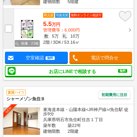
建物階数
5階建
即入居
写真充実
無料オンライン相談可
5.5
万円
管理費等：6,000円
敷
5万
礼
10万
2階
3DK
53.16㎡
画像 : 23枚
空室確認
電話で問合せ
無料
お店にLINEで相談する
無料
賃貸ハイツ
初期費用に注目
シャーメゾン魚住Ｂ
NEW
東海道本線・山陽本線<JR神戸線>/魚住駅 徒
歩9分
兵庫県明石市魚住町住吉１丁目
築年数
築22年
建物階数
2階建