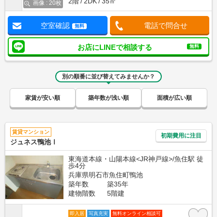
2階
2DK
35㎡
画像 : 20枚
空室確認
電話で問合せ
無料
お店にLINEで相談する
無料
別の順番に並び替えてみませんか？
家賃が安い順
築年数が浅い順
面積が広い順
賃貸マンション
初期費用に注目
ジュネス鴨池Ⅰ
東海道本線・山陽本線<JR神戸線>/魚住駅 徒
歩4分
兵庫県明石市魚住町鴨池
築年数
築35年
建物階数
5階建
即入居
写真充実
無料オンライン相談可