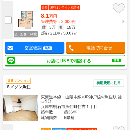
新着
無料オンライン相談可
8.1
万円
管理費等：3,000円
敷
3万
礼
15万
2階
2LDK
50.07㎡
画像 : 14枚
空室確認
電話で問合せ
無料
お店にLINEで相談する
無料
賃貸マンション
初期費用に注目
Ｓメゾン魚住
東海道本線・山陽本線<JR神戸線>/魚住駅 徒
歩9分
兵庫県明石市魚住町住吉１丁目
築年数
築36年
建物階数
5階建