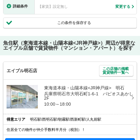
詳細条件
【家賃】設定無し
変更する
この条件を保存する
魚住駅（東海道本線・山陽本線<JR神戸線>）
周辺が得意な
エイブル店舗で賃貸物件（マンション・アパート）を探す
この店舗の掲載
エイブル明石店
賃貸物件一覧へ
東海道本線・山陽本線<JR神戸線> 明石
兵庫県明石市大明石町1-6-1 パピオスあかし
2F
10:00～18:00
得意エリア
明石駅/西明石駅/朝霧駅/西新町駅/人丸前駅
住居全ての物件が仲介手数料半月分（税別）！