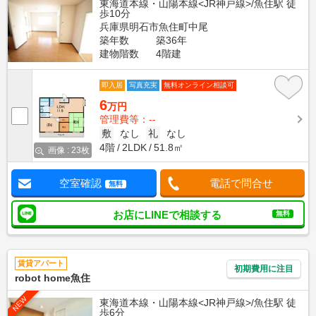
東海道本線・山陽本線<JR神戸線>/魚住駅 徒
歩10分
兵庫県明石市魚住町中尾
築年数
築36年
建物階数
4階建
即入居
写真充実
無料オンライン相談可
6
万円
管理費等：--
敷
なし
礼
なし
4階
2LDK
51.8㎡
画像 : 23枚
空室確認
電話で問合せ
無料
お店にLINEで相談する
無料
賃貸アパート
初期費用に注目
robot home魚住
NEW
東海道本線・山陽本線<JR神戸線>/魚住駅 徒
歩6分