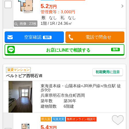
5.2
万円
管理費等：3,000円
敷
なし
礼
なし
1階
1R
24.36㎡
画像 : 23枚
空室確認
電話で問合せ
無料
お店にLINEで相談する
無料
賃貸マンション
初期費用に注目
ベルトピア西明石Ⅶ
東海道本線・山陽本線<JR神戸線>/魚住駅 徒
歩9分
兵庫県明石市魚住町西岡
築年数
築36年
建物階数
6階建
即入居
写真充実
無料オンライン相談可
5.4
万円