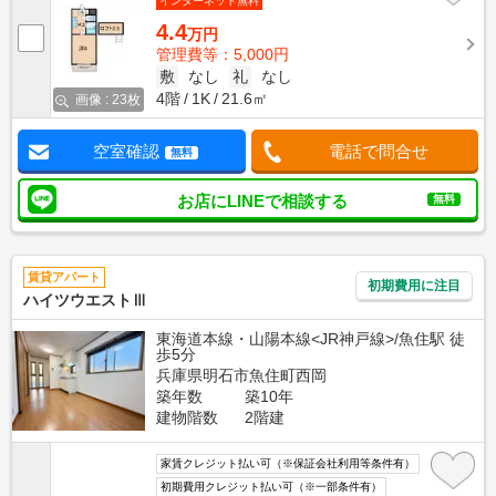
インターネット無料
4.4
万円
管理費等：5,000円
敷
なし
礼
なし
4階
1K
21.6㎡
画像 : 23枚
空室確認
電話で問合せ
無料
お店にLINEで相談する
無料
賃貸アパート
初期費用に注目
ハイツウエストⅢ
東海道本線・山陽本線<JR神戸線>/魚住駅 徒
歩5分
兵庫県明石市魚住町西岡
築年数
築10年
建物階数
2階建
家賃クレジット払い可（※保証会社利用等条件有）
初期費用クレジット払い可（※一部条件有）