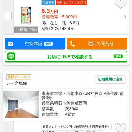
写真充実
無料オンライン相談可
6.3
万円
管理費等：5,000円
敷
なし
礼
6.3万
5階
2DK
48.4㎡
画像 : 23枚
空室確認
電話で問合せ
無料
お店にLINEで相談する
無料
賃貸マンション
初期費用に注目
レ－ク魚住
東海道本線・山陽本線<JR神戸線>/魚住駅 徒
歩3分
兵庫県明石市魚住町西岡
築年数
築30年
建物階数
4階建
家賃クレジット払い可（※保証会社利用等条件有）