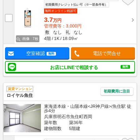
初期費用クレジット払い可（※一部条件有）
無料オンライン相談可
3.7
万円
管理費等：3,000円
敷
なし
礼
なし
4階
1K
18.09㎡
画像 : 7枚
空室確認
電話で問合せ
無料
お店にLINEで相談する
無料
賃貸マンション
初期費用に注目
ロイヤル魚住
東海道本線・山陽本線<JR神戸線>/魚住駅 徒
歩4分
兵庫県明石市魚住町西岡
築年数
築36年
建物階数
5階建