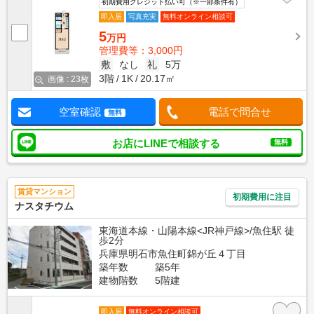
初期費用クレジット払い可（※一部条件有）
即入居
写真充実
無料オンライン相談可
5
万円
管理費等：3,000円
敷
なし
礼
5万
3階
1K
20.17㎡
画像 : 23枚
空室確認
電話で問合せ
無料
お店にLINEで相談する
無料
賃貸マンション
初期費用に注目
ナスタチウム
東海道本線・山陽本線<JR神戸線>/魚住駅 徒
歩2分
兵庫県明石市魚住町錦が丘４丁目
築年数
築5年
建物階数
5階建
即入居
無料オンライン相談可