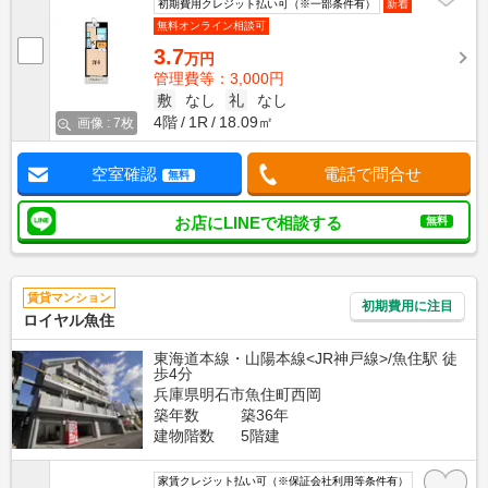
初期費用クレジット払い可（※一部条件有）
新着
無料オンライン相談可
3.7
万円
管理費等：3,000円
敷
なし
礼
なし
4階
1R
18.09㎡
画像 : 7枚
空室確認
電話で問合せ
無料
お店にLINEで相談する
無料
賃貸マンション
初期費用に注目
ロイヤル魚住
東海道本線・山陽本線<JR神戸線>/魚住駅 徒
歩4分
兵庫県明石市魚住町西岡
築年数
築36年
建物階数
5階建
家賃クレジット払い可（※保証会社利用等条件有）