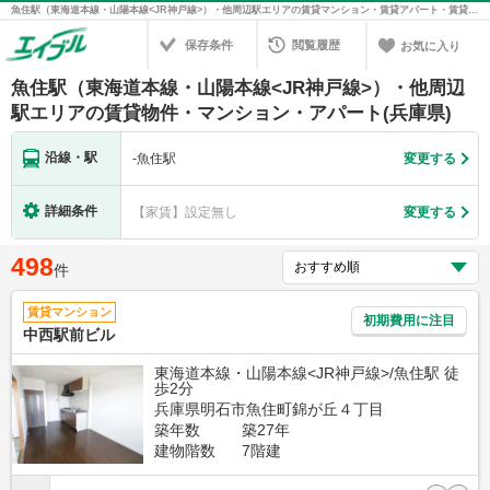
魚住駅（東海道本線・山陽本線<JR神戸線>）・他周辺駅エリアの賃貸マンション・賃貸アパート・賃貸住宅の不動産情報を検索！不動産賃貸の物件探しは、お部屋探しのエイブル
保存条件
閲覧履歴
お気に入り
魚住駅（東海道本線・山陽本線<JR神戸線>）・他周辺
駅エリアの賃貸物件・マンション・アパート(兵庫県)
沿線・駅
-
魚住駅
変更する
詳細条件
【家賃】設定無し
変更する
498
件
賃貸マンション
初期費用に注目
中西駅前ビル
東海道本線・山陽本線<JR神戸線>/魚住駅 徒
歩2分
兵庫県明石市魚住町錦が丘４丁目
築年数
築27年
建物階数
7階建