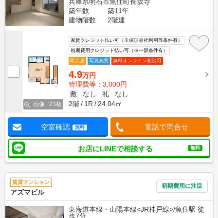
兵庫県明石市魚住町長坂寺
築年数
築11年
建物階数
2階建
家賃クレジット払い可（※保証会社利用等条件有）
初期費用クレジット払い可（※一部条件有）
即入居
写真充実
無料オンライン相談可
4.9
万円
管理費等：3,000円
敷
なし
礼
なし
2階
1R
24.04㎡
画像 : 23枚
空室確認
電話で問合せ
無料
お店にLINEで相談する
無料
賃貸マンション
初期費用に注目
アズマビル
東海道本線・山陽本線<JR神戸線>/魚住駅 徒
歩7分