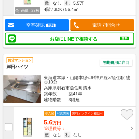
敷
なし
礼
5.5万
4階
3DK
56.4㎡
画像 : 23枚
空室確認
電話で問合せ
無料
お店にLINEで相談する
無料
賃貸マンション
初期費用に注目
岸田ハイツ
東海道本線・山陽本線<JR神戸線>/魚住駅 徒
歩10分
兵庫県明石市魚住町清水
築年数
築41年
建物階数
3階建
即入居
写真充実
無料オンライン相談可
5.6
万円
管理費等：--
敷
なし
礼
なし