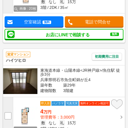
敷
なし
礼
15万
3階
2DK
35㎡
画像 : 20枚
空室確認
電話で問合せ
無料
お店にLINEで相談する
無料
賃貸マンション
初期費用に注目
ハイツヒロ
東海道本線・山陽本線<JR神戸線>/魚住駅 徒
歩3分
兵庫県明石市魚住町錦が丘4
築年数
築29年
建物階数
3階建
即入居
パノラマ
写真充実
無料オンライン相談可
4
万円
管理費等：3,000円
敷
なし
礼
15万