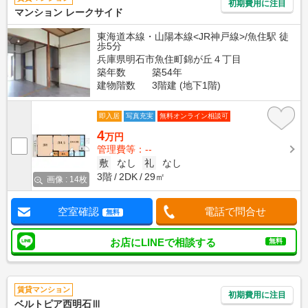
初期費用に注目
マンション レークサイド
東海道本線・山陽本線<JR神戸線>/魚住駅 徒
歩5分
兵庫県明石市魚住町錦が丘４丁目
築年数
築54年
建物階数
3階建 (地下1階)
即入居
写真充実
無料オンライン相談可
4
万円
管理費等：--
敷
なし
礼
なし
3階
2DK
29㎡
画像 : 14枚
空室確認
電話で問合せ
無料
お店にLINEで相談する
無料
賃貸マンション
初期費用に注目
ベルトピア西明石Ⅲ