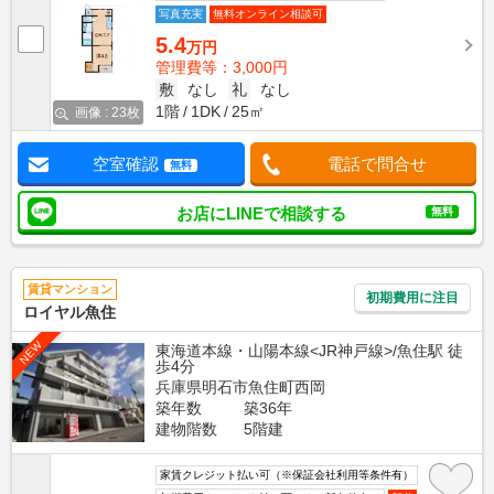
写真充実
無料オンライン相談可
5.4
万円
管理費等：3,000円
敷
なし
礼
なし
1階
1DK
25㎡
画像 : 23枚
空室確認
電話で問合せ
無料
お店にLINEで相談する
無料
賃貸マンション
初期費用に注目
ロイヤル魚住
NEW
東海道本線・山陽本線<JR神戸線>/魚住駅 徒
歩4分
兵庫県明石市魚住町西岡
築年数
築36年
建物階数
5階建
家賃クレジット払い可（※保証会社利用等条件有）