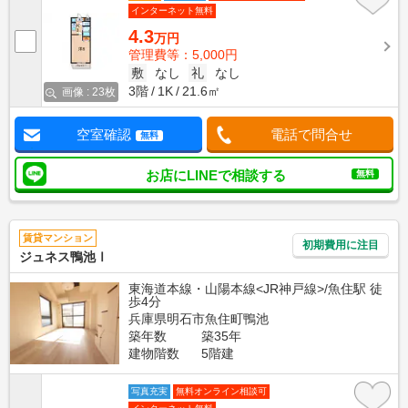
インターネット無料
4.3
万円
管理費等：5,000円
敷
なし
礼
なし
3階
1K
21.6㎡
画像 : 23枚
空室確認
電話で問合せ
無料
お店にLINEで相談する
無料
賃貸マンション
初期費用に注目
ジュネス鴨池Ⅰ
東海道本線・山陽本線<JR神戸線>/魚住駅 徒
歩4分
兵庫県明石市魚住町鴨池
築年数
築35年
建物階数
5階建
写真充実
無料オンライン相談可