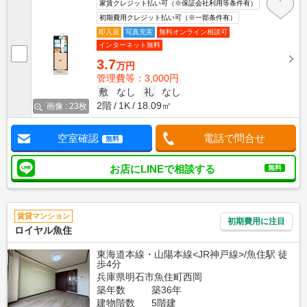
家賃クレジット払い可（※保証会社利用等条件有）
初期費用クレジット払い可（※一部条件有）
即入居
写真充実
無料オンライン相談可
インターネット無料
3.7
万円
管理費等：3,000円
敷
なし
礼
なし
2階
1K
18.09㎡
画像 : 23枚
空室確認
電話で問合せ
無料
お店にLINEで相談する
無料
賃貸マンション
初期費用に注目
ロイヤル魚住
東海道本線・山陽本線<JR神戸線>/魚住駅 徒
歩4分
兵庫県明石市魚住町西岡
築年数
築36年
建物階数
5階建