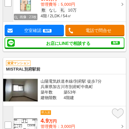
管理費等：5,000円
敷
なし
礼
10万
4階
2LDK
54㎡
画像 : 23枚
空室確認
電話で問合せ
無料
お店にLINEで相談する
無料
賃貸マンション
MISTRAL別府駅前
山陽電気鉄道本線/別府駅 徒歩7分
兵庫県加古川市別府町中島町
築年数
築53年
建物階数
4階建
即入居
4.9
万円
管理費等：3,000円