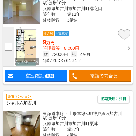
駅 徒歩10分
兵庫県加古川市加古川町溝之口
築年数
築12年
建物階数
3階建
即入居
写真充実
9
万円
管理費等：5,000円
敷
72000円
礼
2ヶ月
1階
2LDK
61.31㎡
画像 : 12枚
空室確認
電話で問合せ
無料
賃貸マンション
初期費用に注目
シャルム加古川
東海道本線・山陽本線<JR神戸線>/加古川
駅 徒歩10分
兵庫県加古川市加古川町粟津
築年数
築37年
建物階数
4階建