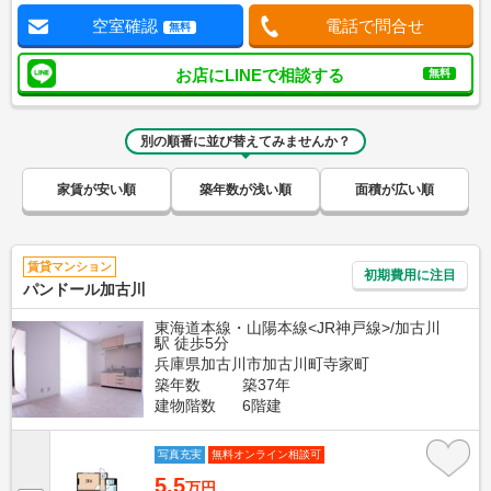
空室確認
電話で問合せ
無料
お店にLINEで相談する
無料
別の順番に並び替えてみませんか？
家賃が安い順
築年数が浅い順
面積が広い順
賃貸マンション
初期費用に注目
パンドール加古川
東海道本線・山陽本線<JR神戸線>/加古川
駅 徒歩5分
兵庫県加古川市加古川町寺家町
築年数
築37年
建物階数
6階建
写真充実
無料オンライン相談可
5.5
万円