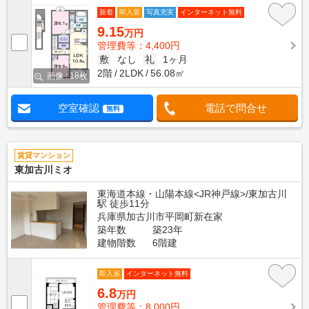
新着
即入居
写真充実
インターネット無料
9.15
万円
管理費等：4,400円
敷
なし
礼
1ヶ月
2階
2LDK
56.08㎡
画像 : 18枚
空室確認
電話で問合せ
無料
賃貸マンション
東加古川ミオ
東海道本線・山陽本線<JR神戸線>/東加古川
駅 徒歩11分
兵庫県加古川市平岡町新在家
築年数
築23年
建物階数
6階建
即入居
インターネット無料
6.8
万円
管理費等：8,000円