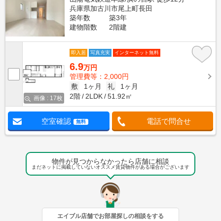
兵庫県加古川市尾上町長田
築年数
築3年
建物階数
2階建
即入居
写真充実
インターネット無料
6.9
万円
管理費等：2,000円
敷
1ヶ月
礼
1ヶ月
2階
2LDK
51.92㎡
画像 : 17枚
空室確認
電話で問合せ
無料
物件が見つからなかったら店舗に相談
まだネットに掲載していないオススメ賃貸物件がある場合がございます
エイブル店舗でお部屋探しの相談をする