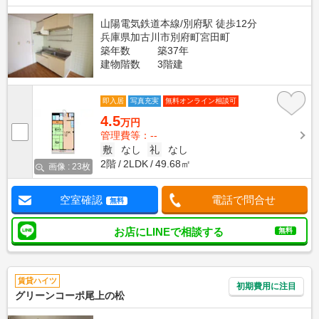
山陽電気鉄道本線/別府駅 徒歩12分
兵庫県加古川市別府町宮田町
築年数
築37年
建物階数
3階建
即入居
写真充実
無料オンライン相談可
4.5
万円
管理費等：--
敷
なし
礼
なし
2階
2LDK
49.68㎡
画像 : 23枚
空室確認
電話で問合せ
無料
お店にLINEで相談する
無料
賃貸ハイツ
初期費用に注目
グリーンコーポ尾上の松