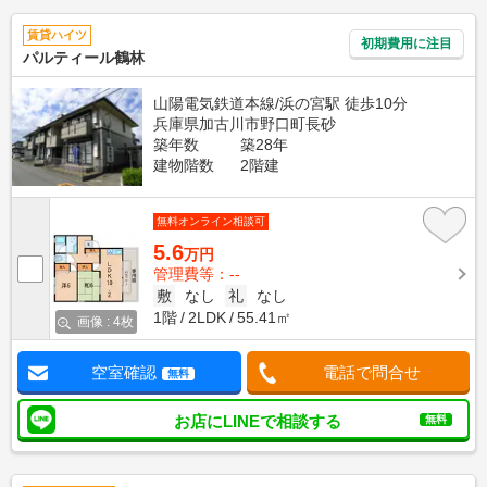
賃貸ハイツ
初期費用に注目
パルティール鶴林
山陽電気鉄道本線/浜の宮駅 徒歩10分
兵庫県加古川市野口町長砂
築年数
築28年
建物階数
2階建
無料オンライン相談可
5.6
万円
管理費等：--
敷
なし
礼
なし
1階
2LDK
55.41㎡
画像 : 4枚
空室確認
電話で問合せ
無料
お店にLINEで相談する
無料