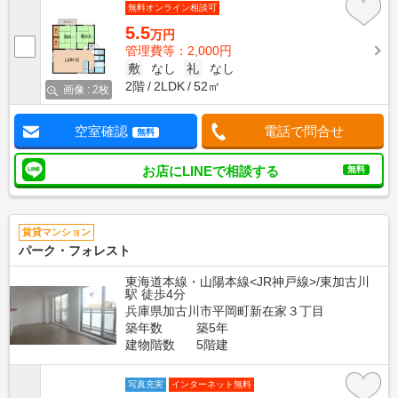
無料オンライン相談可
5.5
万円
管理費等：2,000円
敷
なし
礼
なし
2階
2LDK
52㎡
画像 : 2枚
空室確認
電話で問合せ
無料
お店にLINEで相談する
無料
賃貸マンション
パーク・フォレスト
東海道本線・山陽本線<JR神戸線>/東加古川
駅 徒歩4分
兵庫県加古川市平岡町新在家３丁目
築年数
築5年
建物階数
5階建
写真充実
インターネット無料