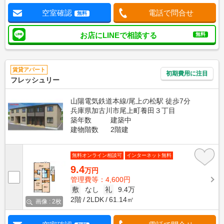
空室確認
電話で問合せ
無料
お店にLINEで相談する
無料
賃貸アパート
初期費用に注目
フレッシュリー
山陽電気鉄道本線/尾上の松駅 徒歩7分
兵庫県加古川市尾上町養田３丁目
築年数
建築中
建物階数
2階建
無料オンライン相談可
インターネット無料
9.4
万円
管理費等：4,600円
敷
なし
礼
9.4万
2階
2LDK
61.14㎡
画像 : 2枚