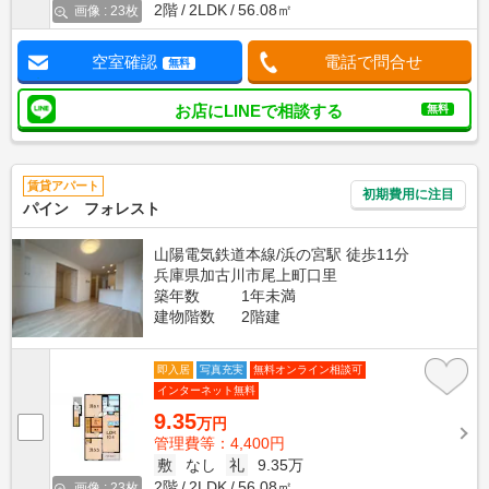
2階
2LDK
56.08㎡
画像 : 23枚
空室確認
電話で問合せ
無料
お店にLINEで相談する
無料
賃貸アパート
初期費用に注目
パイン フォレスト
山陽電気鉄道本線/浜の宮駅 徒歩11分
兵庫県加古川市尾上町口里
築年数
1年未満
建物階数
2階建
即入居
写真充実
無料オンライン相談可
インターネット無料
9.35
万円
管理費等：4,400円
敷
なし
礼
9.35万
2階
2LDK
56.08㎡
画像 : 23枚