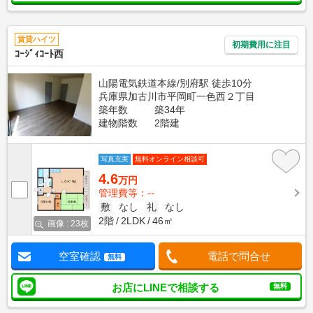
賃貸ハイツ
初期費用に注目
ｺｰｼﾞｨｺｰﾄ西
山陽電気鉄道本線/別府駅 徒歩10分
兵庫県加古川市平岡町一色西２丁目
築年数
築34年
建物階数
2階建
写真充実
無料オンライン相談可
4.6
万円
管理費等：--
敷
なし
礼
なし
2階
2LDK
46㎡
画像 : 23枚
空室確認
電話で問合せ
無料
お店にLINEで相談する
無料