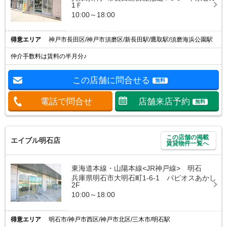
1Ｆ
10:00～18:00
得意エリア
神戸市長田区/神戸市須磨区/新長田駅/鷹取駅/須磨海浜公園駅
仲介手数料は賃料の半月分♪
この店舗に問合せる
無料
電話で問合せ
店舗来店予約
無料
この店舗の掲載
エイブル明石店
賃貸物件一覧へ
東海道本線・山陽本線<JR神戸線> 明石
兵庫県明石市大明石町1-6-1 パピオスあかし
2F
10:00～18:00
得意エリア
明石市/神戸市西区/神戸市北区/三木市/明石駅