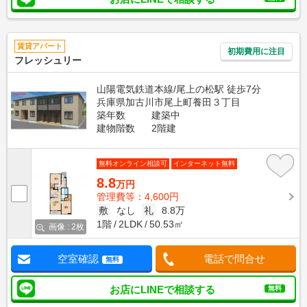
賃貸アパート
初期費用に注目
フレッシュリー
山陽電気鉄道本線/尾上の松駅 徒歩7分
兵庫県加古川市尾上町養田３丁目
築年数
建築中
建物階数
2階建
無料オンライン相談可
インターネット無料
8.8
万円
管理費等：4,600円
敷
なし
礼
8.8万
1階
2LDK
50.53㎡
画像 : 2枚
空室確認
電話で問合せ
無料
お店にLINEで相談する
無料