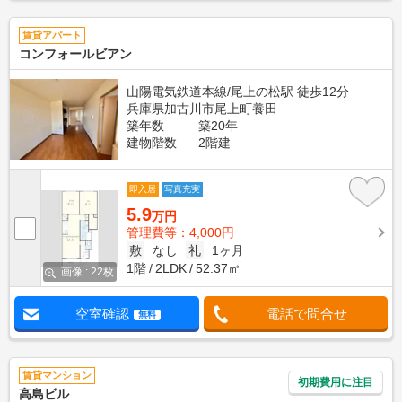
賃貸アパート
コンフォールビアン
山陽電気鉄道本線/尾上の松駅 徒歩12分
兵庫県加古川市尾上町養田
築年数
築20年
建物階数
2階建
即入居
写真充実
5.9
万円
管理費等：4,000円
敷
なし
礼
1ヶ月
1階
2LDK
52.37㎡
画像 : 22枚
空室確認
電話で問合せ
無料
賃貸マンション
初期費用に注目
高島ビル