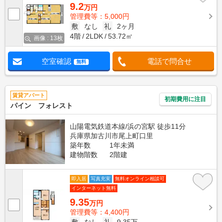
9.2
万円
管理費等：5,000円
敷
なし
礼
2ヶ月
4階
2LDK
53.72㎡
画像 : 13枚
空室確認
電話で問合せ
無料
賃貸アパート
初期費用に注目
パイン フォレスト
山陽電気鉄道本線/浜の宮駅 徒歩11分
兵庫県加古川市尾上町口里
築年数
1年未満
建物階数
2階建
即入居
写真充実
無料オンライン相談可
インターネット無料
9.35
万円
管理費等：4,400円