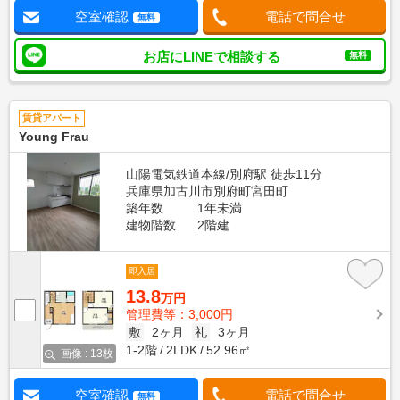
空室確認
電話で問合せ
無料
お店にLINEで相談する
無料
賃貸アパート
Young Frau
山陽電気鉄道本線/別府駅 徒歩11分
兵庫県加古川市別府町宮田町
築年数
1年未満
建物階数
2階建
即入居
13.8
万円
管理費等：3,000円
敷
2ヶ月
礼
3ヶ月
1-2階
2LDK
52.96㎡
画像 : 13枚
空室確認
電話で問合せ
無料