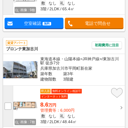
敷
なし
礼
なし
3階
2LDK
65.4㎡
画像 : 9枚
空室確認
電話で問合せ
無料
賃貸アパート
初期費用に注目
ブロンテ東加古川
東海道本線・山陽本線<JR神戸線>/東加古川
駅 徒歩7分
兵庫県加古川市平岡町新在家
築年数
築3年
建物階数
3階建
即入居
無料オンライン相談可
インターネット無料
8.6
万円
管理費等：6,000円
敷
なし
礼
なし
3階
2LDK
48.44㎡
画像 : 7枚