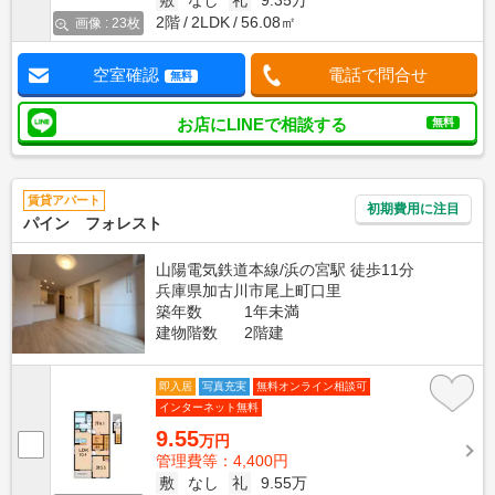
敷
なし
礼
9.35万
2階
2LDK
56.08㎡
画像 : 23枚
空室確認
電話で問合せ
無料
お店にLINEで相談する
無料
賃貸アパート
初期費用に注目
パイン フォレスト
山陽電気鉄道本線/浜の宮駅 徒歩11分
兵庫県加古川市尾上町口里
築年数
1年未満
建物階数
2階建
即入居
写真充実
無料オンライン相談可
インターネット無料
9.55
万円
管理費等：4,400円
敷
なし
礼
9.55万