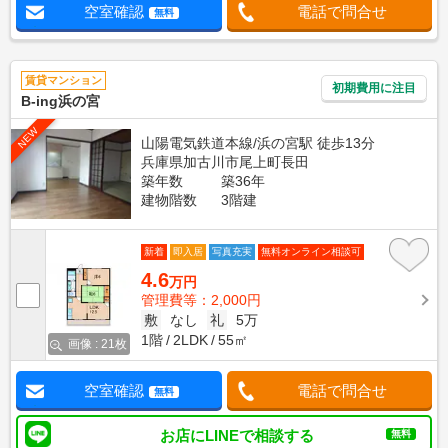
空室確認
電話で問合せ
無料
賃貸マンション
初期費用に注目
B-ing浜の宮
NEW
山陽電気鉄道本線/浜の宮駅 徒歩13分
兵庫県加古川市尾上町長田
築年数
築36年
建物階数
3階建
新着
即入居
写真充実
無料オンライン相談可
4.6
万円
管理費等：2,000円
敷
なし
礼
5万
1階
2LDK
55㎡
画像 : 21枚
空室確認
電話で問合せ
無料
お店にLINEで相談する
無料