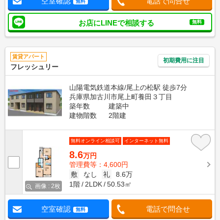
空室確認
電話で問合せ
無料
お店にLINEで相談する
無料
賃貸アパート
初期費用に注目
フレッシュリー
山陽電気鉄道本線/尾上の松駅 徒歩7分
兵庫県加古川市尾上町養田３丁目
築年数
建築中
建物階数
2階建
無料オンライン相談可
インターネット無料
8.6
万円
管理費等：4,600円
敷
なし
礼
8.6万
1階
2LDK
50.53㎡
画像 : 2枚
空室確認
電話で問合せ
無料