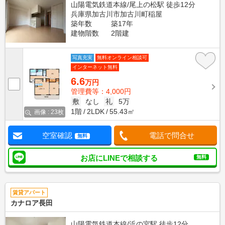
山陽電気鉄道本線/尾上の松駅 徒歩12分
兵庫県加古川市加古川町稲屋
築年数
築17年
建物階数
2階建
写真充実
無料オンライン相談可
インターネット無料
6.6
万円
管理費等：4,000円
敷
なし
礼
5万
1階
2LDK
55.43㎡
画像 : 23枚
空室確認
電話で問合せ
無料
お店にLINEで相談する
無料
賃貸アパート
カナロア長田
山陽電気鉄道本線/浜の宮駅 徒歩12分