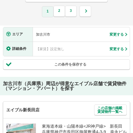
2
3
1
エリア
加古川市
変更する
詳細条件
【家賃】設定無し
変更する
この条件を保存する
加古川市（兵庫県）
周辺が得意なエイブル店舗で賃貸物件
（マンション・アパート）を探す
この店舗の掲載
エイブル新長田店
賃貸物件一覧へ
東海道本線・山陽本線<JR神戸線> 新長田
兵庫県神戸市長田区御屋敷通4-3-9 幸永ビル