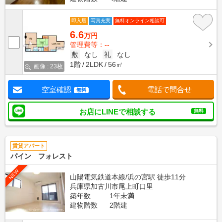
即入居
写真充実
無料オンライン相談可
6.6
万円
管理費等：--
敷
なし
礼
なし
1階
2LDK
56㎡
画像 : 23枚
空室確認
電話で問合せ
無料
お店にLINEで相談する
無料
賃貸アパート
パイン フォレスト
NEW
山陽電気鉄道本線/浜の宮駅 徒歩11分
兵庫県加古川市尾上町口里
築年数
1年未満
建物階数
2階建