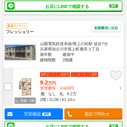
お店にLINEで相談する
無料
賃貸アパート
初期費用に注目
フレッシュリー
山陽電気鉄道本線/尾上の松駅 徒歩7分
兵庫県加古川市尾上町養田３丁目
築年数
建築中
建物階数
2階建
無料オンライン相談可
インターネット無料
9.2
万円
管理費等：4,600円
敷
なし
礼
9.2万
2階
2LDK
61.14㎡
画像 : 2枚
空室確認
電話で問合せ
無料
お店にLINEで相談する
無料