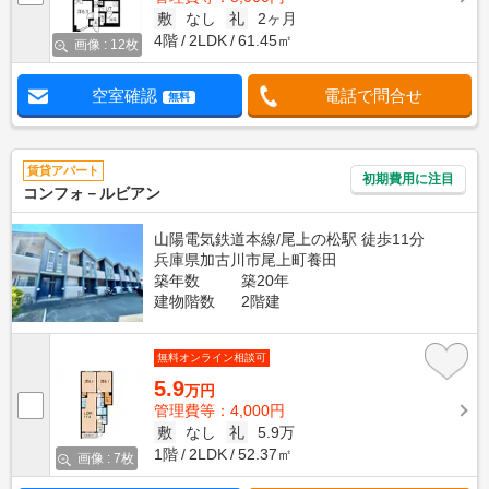
敷
なし
礼
2ヶ月
4階
2LDK
61.45㎡
画像 : 12枚
空室確認
電話で問合せ
無料
賃貸アパート
初期費用に注目
コンフォ－ルビアン
山陽電気鉄道本線/尾上の松駅 徒歩11分
兵庫県加古川市尾上町養田
築年数
築20年
建物階数
2階建
無料オンライン相談可
5.9
万円
管理費等：4,000円
敷
なし
礼
5.9万
1階
2LDK
52.37㎡
画像 : 7枚