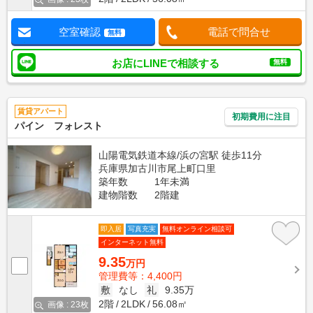
空室確認
電話で問合せ
無料
お店にLINEで相談する
無料
賃貸アパート
初期費用に注目
パイン フォレスト
山陽電気鉄道本線/浜の宮駅 徒歩11分
兵庫県加古川市尾上町口里
築年数
1年未満
建物階数
2階建
即入居
写真充実
無料オンライン相談可
インターネット無料
9.35
万円
管理費等：4,400円
敷
なし
礼
9.35万
2階
2LDK
56.08㎡
画像 : 23枚