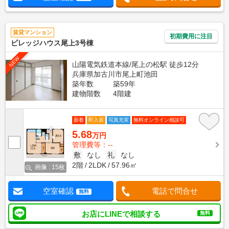
賃貸マンション
初期費用に注目
ビレッジハウス尾上3号棟
NEW
山陽電気鉄道本線/尾上の松駅 徒歩12分
兵庫県加古川市尾上町池田
築年数
築59年
建物階数
4階建
新着
即入居
写真充実
無料オンライン相談可
5.68
万円
管理費等：--
敷
なし
礼
なし
2階
2LDK
57.96㎡
画像 : 15枚
空室確認
電話で問合せ
無料
お店にLINEで相談する
無料