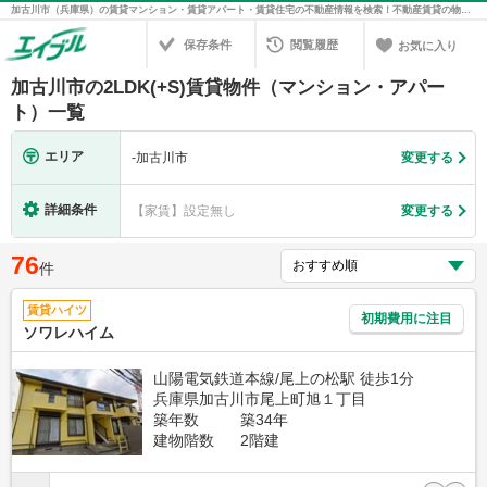
加古川市（兵庫県）の賃貸マンション・賃貸アパート・賃貸住宅の不動産情報を検索！不動産賃貸の物件探しは、お部屋探しのエイブル
保存条件
閲覧履歴
お気に入り
加古川市の2LDK(+S)賃貸物件（マンション・アパー
ト）一覧
エリア
-
加古川市
変更する
詳細条件
【家賃】設定無し
変更する
76
件
賃貸ハイツ
初期費用に注目
ソワレハイム
山陽電気鉄道本線/尾上の松駅 徒歩1分
兵庫県加古川市尾上町旭１丁目
築年数
築34年
建物階数
2階建