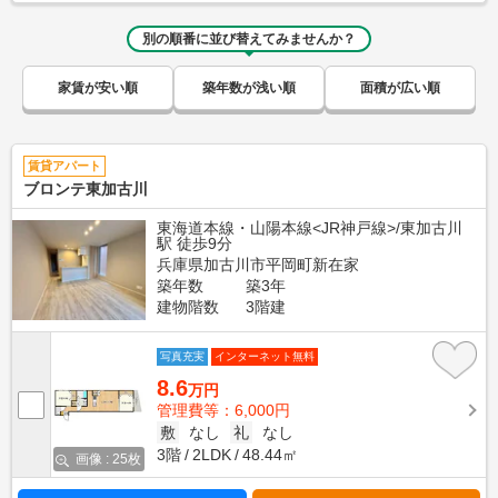
別の順番に並び替えてみませんか？
家賃が安い順
築年数が浅い順
面積が広い順
賃貸アパート
ブロンテ東加古川
東海道本線・山陽本線<JR神戸線>/東加古川
駅 徒歩9分
兵庫県加古川市平岡町新在家
築年数
築3年
建物階数
3階建
写真充実
インターネット無料
8.6
万円
管理費等：6,000円
敷
なし
礼
なし
3階
2LDK
48.44㎡
画像 : 25枚