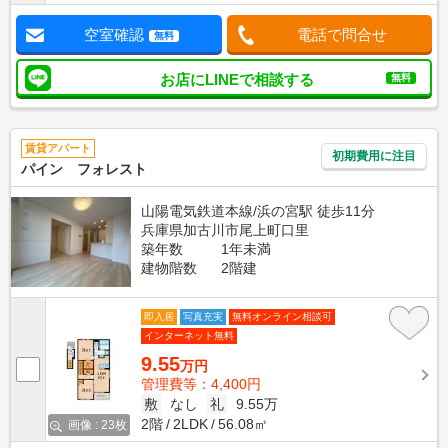
空室確認
電話で問合せ
無料
お店にLINEで相談する
無料
賃貸アパート
初期費用に注目
パイン フォレスト
山陽電気鉄道本線/浜の宮駅 徒歩11分
兵庫県加古川市尾上町口里
築年数
1年未満
建物階数
2階建
即入居
写真充実
無料オンライン相談可
インターネット無料
9.55
万円
管理費等：4,400円
敷
なし
礼
9.55万
2階
2LDK
56.08㎡
画像 : 23枚