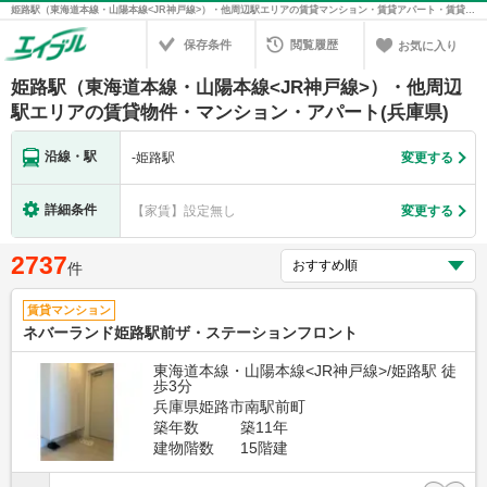
姫路駅（東海道本線・山陽本線<JR神戸線>）・他周辺駅エリアの賃貸マンション・賃貸アパート・賃貸住宅の不動産情報を検索！不動産賃貸の物件探しは、お部屋探しのエイブル
保存条件
閲覧履歴
お気に入り
姫路駅（東海道本線・山陽本線<JR神戸線>）・他周辺
駅エリアの賃貸物件・マンション・アパート(兵庫県)
沿線・駅
-
姫路駅
変更する
詳細条件
【家賃】設定無し
変更する
2737
件
賃貸マンション
ネバーランド姫路駅前ザ・ステーションフロント
東海道本線・山陽本線<JR神戸線>/姫路駅 徒
歩3分
兵庫県姫路市南駅前町
築年数
築11年
建物階数
15階建