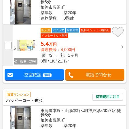
歩8分
姫路市豊沢町
築年数
築20年
建物階数
3階建
即入居
パノラマ
写真充実
無料オンライン相談可
インターネット無料
5.4
万円
管理費等：4,000円
敷
なし
礼
1ヶ月
3階
1K
21.1㎡
画像 : 29枚
空室確認
電話で問合せ
無料
賃貸マンション
初期費用に注目
ハッピーコート豊沢
東海道本線・山陽本線<JR神戸線>/姫路駅 徒
歩8分
姫路市豊沢町
築年数
築20年