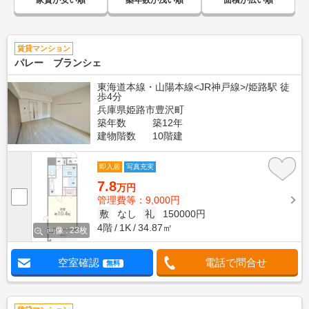
家賃が安い順
築年数が浅い順
面積が広い順
賃貸マンション
パレー ブランシェ
東海道本線・山陽本線<JR神戸線>/姫路駅 徒
歩4分
兵庫県姫路市豊沢町
築年数
築12年
建物階数
10階建
即入居
写真充実
7.8
万円
管理費等：9,000円
敷
なし
礼
150000円
4階
1K
34.87㎡
画像 : 23枚
空室確認
電話で問合せ
無料