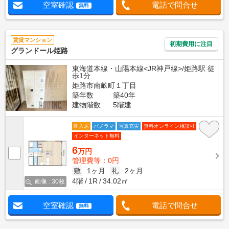
空室確認
電話で問合せ
無料
賃貸マンション
初期費用に注目
グランドール姫路
東海道本線・山陽本線<JR神戸線>/姫路駅 徒
歩1分
姫路市南畝町１丁目
築年数
築40年
建物階数
5階建
即入居
パノラマ
写真充実
無料オンライン相談可
インターネット無料
6
万円
管理費等：0円
敷
1ヶ月
礼
2ヶ月
4階
1R
34.02㎡
画像 : 30枚
空室確認
電話で問合せ
無料