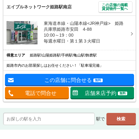
この店舗の掲載
エイブルネットワーク姫路駅南店
賃貸物件一覧へ
東海道本線・山陽本線<JR神戸線> 姫路
兵庫県姫路市安田 4-88
10:00～19：00
毎週水曜日・第１第３火曜日
得意エリア
姫路駅/山陽姫路駅/手柄駅/亀山駅/飾磨駅
姫路市内のお部屋探しはお任せください！「駐車場完備」
この店舗に問合せる
無料
電話で問合せ
店舗来店予約
無料
駅で