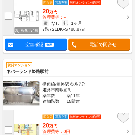
即入居
写真充実
無料オンライン相談可
20
万円
管理費等：--
敷
なし
礼
1ヶ月
7階
2LDK+S
88.87㎡
画像 : 34枚
空室確認
電話で問合せ
無料
賃貸マンション
ネバーランド姫路駅前
播但線/姫路駅 徒歩7分
姫路市南駅前町
築年数
築11年
建物階数
15階建
即入居
写真充実
無料オンライン相談可
20
万円
管理費等：0円