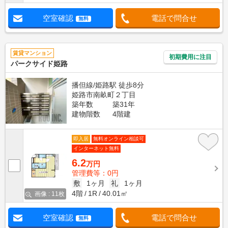
空室確認
電話で問合せ
無料
賃貸マンション
初期費用に注目
パークサイド姫路
播但線/姫路駅 徒歩8分
姫路市南畝町２丁目
築年数
築31年
建物階数
4階建
即入居
無料オンライン相談可
インターネット無料
6.2
万円
管理費等：0円
敷
1ヶ月
礼
1ヶ月
4階
1R
40.01㎡
画像 : 11枚
空室確認
電話で問合せ
無料