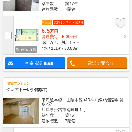
築年数
築47年
建物階数
7階建
即入居
無料オンライン相談可
6.5
万円
管理費等：5,000円
敷
なし
礼
1ヶ月
4階
2LDK
53.53㎡
画像 : 9枚
空室確認
電話で問合せ
無料
賃貸マンション
クレアトーレ姫路駅前
東海道本線・山陽本線<JR神戸線>/姫路駅 徒
歩2分
兵庫県姫路市南畝町１丁目
築年数
築46年
建物階数
7階建