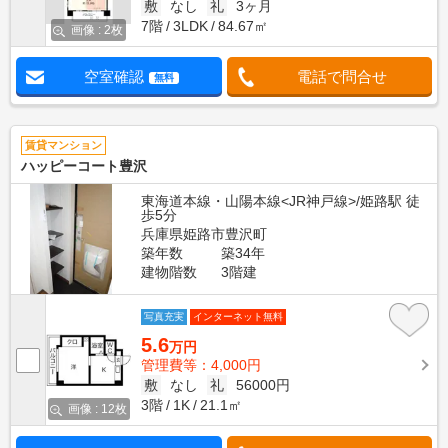
敷
なし
礼
3ヶ月
7階
3LDK
84.67㎡
画像 : 2枚
空室確認
電話で問合せ
無料
賃貸マンション
ハッピーコート豊沢
東海道本線・山陽本線<JR神戸線>/姫路駅 徒
歩5分
兵庫県姫路市豊沢町
築年数
築34年
建物階数
3階建
写真充実
インターネット無料
5.6
万円
管理費等：4,000円
敷
なし
礼
56000円
3階
1K
21.1㎡
画像 : 12枚