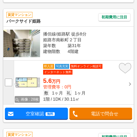
賃貸マンション
初期費用に注目
パークサイド姫路
播但線/姫路駅 徒歩8分
姫路市南畝町２丁目
築年数
築31年
建物階数
4階建
即入居
写真充実
無料オンライン相談可
インターネット無料
5.6
万円
管理費等：0円
敷
1ヶ月
礼
1ヶ月
1階
1DK
30.11㎡
画像 : 28枚
空室確認
電話で問合せ
無料
賃貸マンション
初期費用に注目