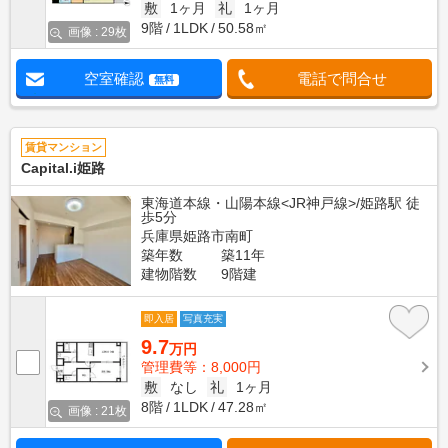
敷
1ヶ月
礼
1ヶ月
9階
1LDK
50.58㎡
画像 : 29枚
空室確認
電話で問合せ
無料
賃貸マンション
Capital.i姫路
東海道本線・山陽本線<JR神戸線>/姫路駅 徒
歩5分
兵庫県姫路市南町
築年数
築11年
建物階数
9階建
即入居
写真充実
9.7
万円
管理費等：8,000円
敷
なし
礼
1ヶ月
8階
1LDK
47.28㎡
画像 : 21枚