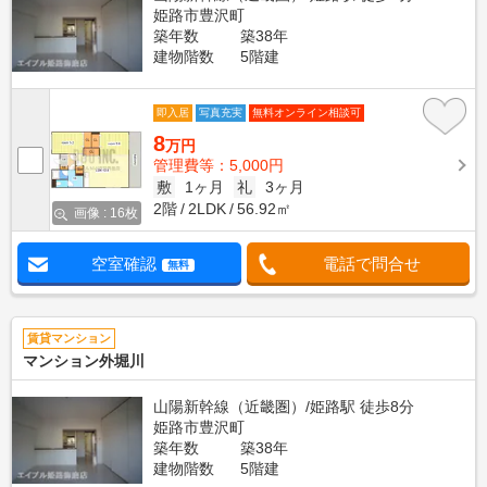
姫路市豊沢町
築年数
築38年
建物階数
5階建
即入居
写真充実
無料オンライン相談可
8
万円
管理費等：5,000円
敷
1ヶ月
礼
3ヶ月
2階
2LDK
56.92㎡
画像 : 16枚
空室確認
電話で問合せ
無料
賃貸マンション
マンション外堀川
山陽新幹線（近畿圏）/姫路駅 徒歩8分
姫路市豊沢町
築年数
築38年
建物階数
5階建