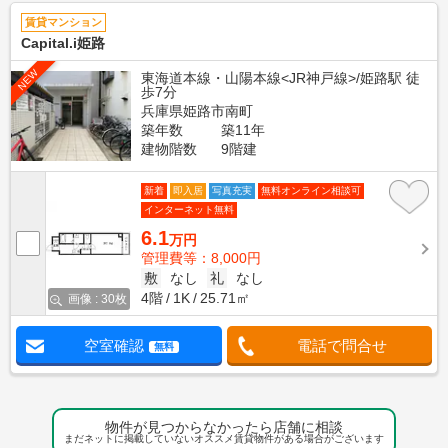
賃貸マンション
Capital.i姫路
NEW
東海道本線・山陽本線<JR神戸線>/姫路駅 徒
歩7分
兵庫県姫路市南町
築年数
築11年
建物階数
9階建
新着
即入居
写真充実
無料オンライン相談可
インターネット無料
6.1
万円
管理費等：8,000円
敷
なし
礼
なし
4階
1K
25.71㎡
画像 : 30枚
空室確認
電話で問合せ
無料
物件が見つからなかったら店舗に相談
まだネットに掲載していないオススメ賃貸物件がある場合がございます