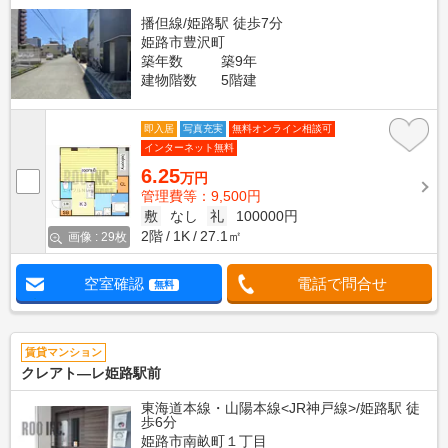
播但線/姫路駅 徒歩7分
姫路市豊沢町
築年数
築9年
建物階数
5階建
即入居
写真充実
無料オンライン相談可
インターネット無料
6.25
万円
管理費等：9,500円
敷
なし
礼
100000円
2階
1K
27.1㎡
画像 : 29枚
空室確認
電話で問合せ
無料
賃貸マンション
クレアト―レ姫路駅前
東海道本線・山陽本線<JR神戸線>/姫路駅 徒
歩6分
姫路市南畝町１丁目