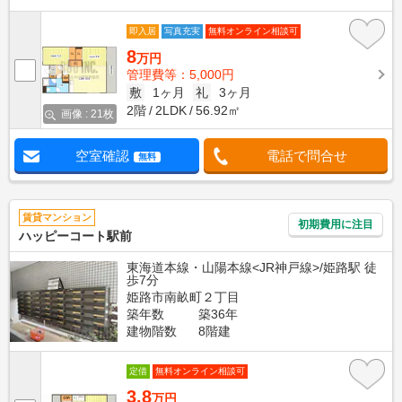
即入居
写真充実
無料オンライン相談可
8
万円
管理費等：5,000円
敷
1ヶ月
礼
3ヶ月
2階
2LDK
56.92㎡
画像 : 21枚
空室確認
電話で問合せ
無料
賃貸マンション
初期費用に注目
ハッピーコート駅前
東海道本線・山陽本線<JR神戸線>/姫路駅 徒
歩7分
姫路市南畝町２丁目
築年数
築36年
建物階数
8階建
定借
無料オンライン相談可
3.8
万円