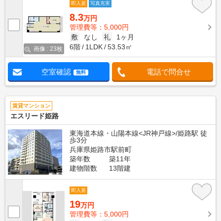
即入居
写真充実
8.3
万円
管理費等：5,000円
敷
なし
礼
1ヶ月
6階
1LDK
53.53㎡
画像 : 23枚
空室確認
電話で問合せ
無料
賃貸マンション
エスリード姫路
東海道本線・山陽本線<JR神戸線>/姫路駅 徒
歩3分
兵庫県姫路市駅前町
築年数
築11年
建物階数
13階建
即入居
19
万円
管理費等：5,000円