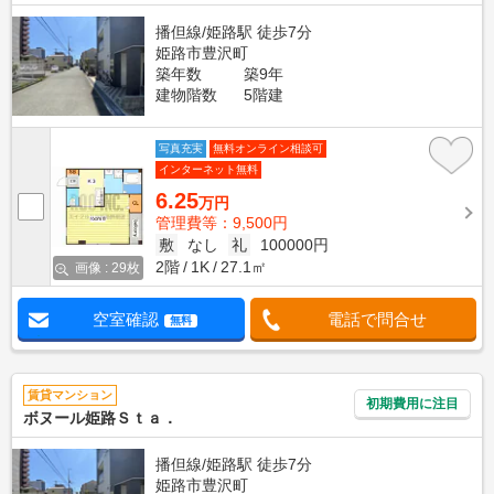
播但線/姫路駅 徒歩7分
姫路市豊沢町
築年数
築9年
建物階数
5階建
写真充実
無料オンライン相談可
インターネット無料
6.25
万円
管理費等：9,500円
敷
なし
礼
100000円
2階
1K
27.1㎡
画像 : 29枚
空室確認
電話で問合せ
無料
賃貸マンション
初期費用に注目
ボヌール姫路Ｓｔａ．
播但線/姫路駅 徒歩7分
姫路市豊沢町