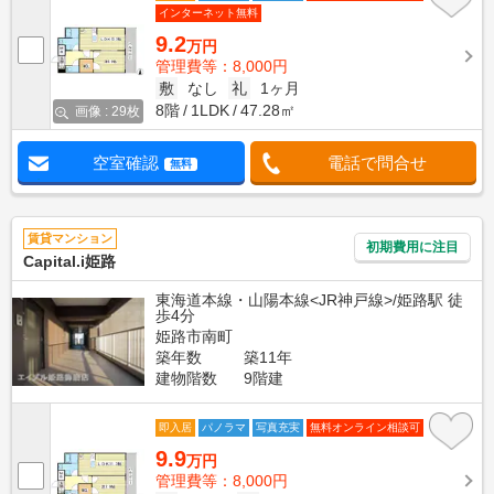
インターネット無料
9.2
万円
管理費等：8,000円
敷
なし
礼
1ヶ月
8階
1LDK
47.28㎡
画像 : 29枚
空室確認
電話で問合せ
無料
賃貸マンション
初期費用に注目
Capital.i姫路
東海道本線・山陽本線<JR神戸線>/姫路駅 徒
歩4分
姫路市南町
築年数
築11年
建物階数
9階建
即入居
パノラマ
写真充実
無料オンライン相談可
9.9
万円
管理費等：8,000円