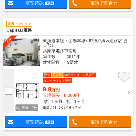
空室確認
電話で問合せ
無料
賃貸マンション
Capital.i姫路
NEW
東海道本線・山陽本線<JR神戸線>/姫路駅 徒
歩7分
兵庫県姫路市南町
築年数
築11年
建物階数
9階建
新着
即入居
無料オンライン相談可
インターネット無料
9.9
万円
管理費等：8,000円
敷
1ヶ月
礼
1ヶ月
9階
1LDK
49.72㎡
画像 : 2枚
空室確認
電話で問合せ
無料