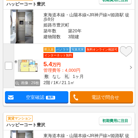
ハッピーコート豊沢
東海道本線・山陽本線<JR神戸線>/姫路駅 徒
歩8分
姫路市豊沢町
築年数
築20年
建物階数
3階建
即入居
パノラマ
写真充実
無料オンライン相談可
インターネット無料
5.4
万円
管理費等：4,000円
敷
なし
礼
1ヶ月
2階
1K
21.1㎡
画像 : 29枚
空室確認
電話で問合せ
無料
賃貸マンション
初期費用に注目
ハッピーコート豊沢
東海道本線・山陽本線<JR神戸線>/姫路駅 徒