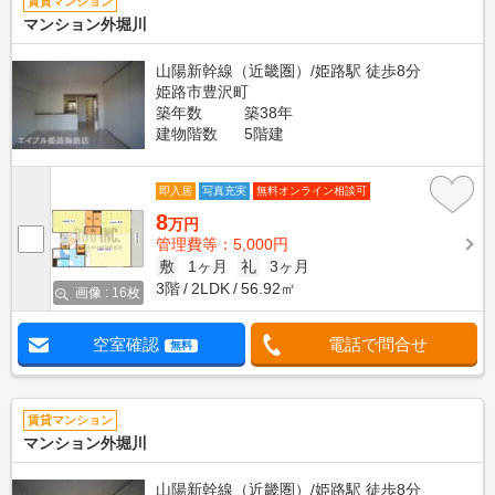
賃貸マンション
マンション外堀川
山陽新幹線（近畿圏）/姫路駅 徒歩8分
姫路市豊沢町
築年数
築38年
建物階数
5階建
即入居
写真充実
無料オンライン相談可
8
万円
管理費等：5,000円
敷
1ヶ月
礼
3ヶ月
3階
2LDK
56.92㎡
画像 : 16枚
空室確認
電話で問合せ
無料
賃貸マンション
マンション外堀川
山陽新幹線（近畿圏）/姫路駅 徒歩8分