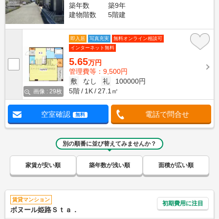
築年数
築9年
建物階数
5階建
即入居
写真充実
無料オンライン相談可
インターネット無料
5.65
万円
管理費等：9,500円
敷
なし
礼
100000円
5階
1K
27.1㎡
画像 : 29枚
空室確認
電話で問合せ
無料
別の順番に並び替えてみませんか？
家賃が安い順
築年数が浅い順
面積が広い順
賃貸マンション
初期費用に注目
ボヌール姫路Ｓｔａ．