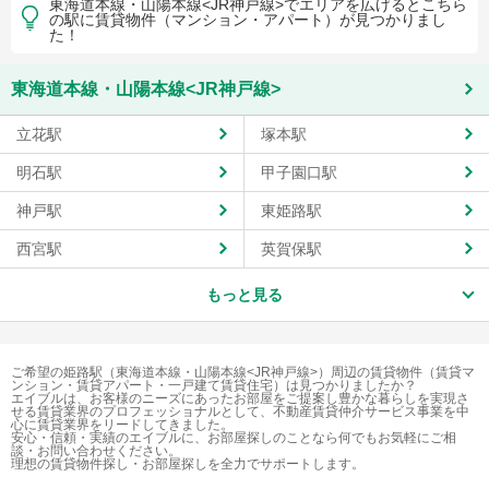
東海道本線・山陽本線<JR神戸線>でエリアを広げるとこちら
の駅に賃貸物件（マンション・アパート）が見つかりまし
た！
東海道本線・山陽本線<JR神戸線>
立花駅
塚本駅
明石駅
甲子園口駅
神戸駅
東姫路駅
西宮駅
英賀保駅
もっと見る
ご希望の姫路駅（東海道本線・山陽本線<JR神戸線>）周辺の賃貸物件（賃貸マ
ンション・賃貸アパート・一戸建て賃貸住宅）は見つかりましたか？
エイブルは、お客様のニーズにあったお部屋をご提案し豊かな暮らしを実現さ
せる賃貸業界のプロフェッショナルとして、不動産賃貸仲介サービス事業を中
心に賃貸業界をリードしてきました。
安心・信頼・実績のエイブルに、お部屋探しのことなら何でもお気軽にご相
談・お問い合わせください。
理想の賃貸物件探し・お部屋探しを全力でサポートします。