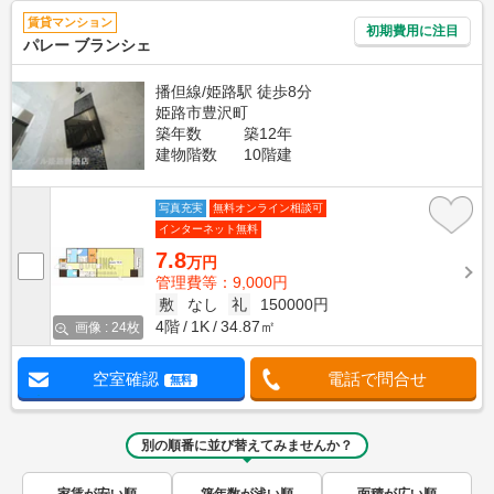
賃貸マンション
初期費用に注目
パレー ブランシェ
播但線/姫路駅 徒歩8分
姫路市豊沢町
築年数
築12年
建物階数
10階建
写真充実
無料オンライン相談可
インターネット無料
7.8
万円
管理費等：9,000円
敷
なし
礼
150000円
4階
1K
34.87㎡
画像 : 24枚
空室確認
電話で問合せ
無料
別の順番に並び替えてみませんか？