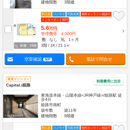
建物階数
3階建
即入居
パノラマ
写真充実
無料オンライン相談可
インターネット無料
5.6
万円
管理費等：4,000円
敷
なし
礼
1ヶ月
3階
1K
21.1㎡
画像 : 29枚
空室確認
電話で問合せ
無料
賃貸マンション
初期費用に注目
Capital.i姫路
東海道本線・山陽本線<JR神戸線>/姫路駅 徒
歩4分
姫路市南町
築年数
築11年
建物階数
9階建
即入居
パノラマ
写真充実
無料オンライン相談可