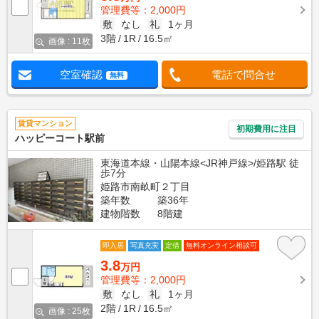
管理費等：2,000円
敷
なし
礼
1ヶ月
3階
1R
16.5㎡
画像 : 11枚
空室確認
電話で問合せ
無料
賃貸マンション
初期費用に注目
ハッピーコート駅前
東海道本線・山陽本線<JR神戸線>/姫路駅 徒
歩7分
姫路市南畝町２丁目
築年数
築36年
建物階数
8階建
即入居
写真充実
定借
無料オンライン相談可
3.8
万円
管理費等：2,000円
敷
なし
礼
1ヶ月
2階
1R
16.5㎡
画像 : 25枚