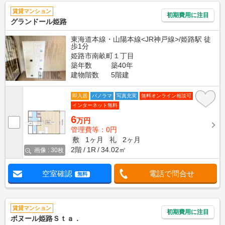
賃貸マンション
初期費用に注目
グランドール姫路
東海道本線・山陽本線<JR神戸線>/姫路駅 徒
歩1分
姫路市南畝町１丁目
築年数
築40年
建物階数
5階建
即入居
パノラマ
写真充実
無料オンライン相談可
インターネット無料
6
万円
管理費等：0円
敷
1ヶ月
礼
2ヶ月
2階
1R
34.02㎡
画像 : 30枚
空室確認
電話で問合せ
無料
賃貸マンション
初期費用に注目
ボヌール姫路Ｓｔａ．