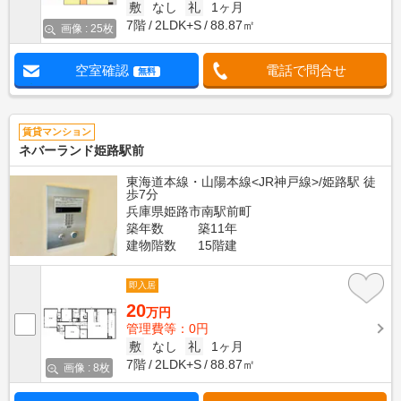
敷
なし
礼
1ヶ月
7階
2LDK+S
88.87㎡
画像 : 25枚
空室確認
電話で問合せ
無料
賃貸マンション
ネバーランド姫路駅前
東海道本線・山陽本線<JR神戸線>/姫路駅 徒
歩7分
兵庫県姫路市南駅前町
築年数
築11年
建物階数
15階建
即入居
20
万円
管理費等：0円
敷
なし
礼
1ヶ月
7階
2LDK+S
88.87㎡
画像 : 8枚