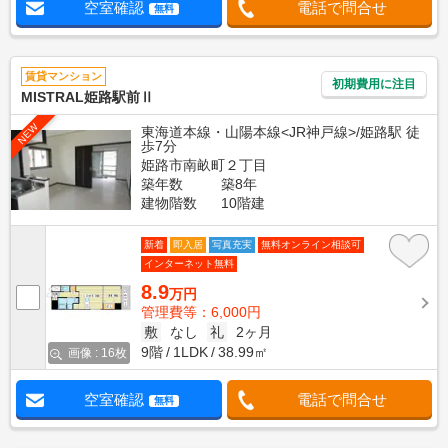
空室確認
電話で問合せ
無料
賃貸マンション
初期費用に注目
MISTRAL姫路駅前Ⅱ
NEW
東海道本線・山陽本線<JR神戸線>/姫路駅 徒
歩7分
姫路市南畝町２丁目
築年数
築8年
建物階数
10階建
新着
即入居
写真充実
無料オンライン相談可
インターネット無料
8.9
万円
管理費等：6,000円
敷
なし
礼
2ヶ月
9階
1LDK
38.99㎡
画像 : 16枚
空室確認
電話で問合せ
無料