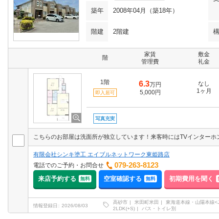
築年
2008年04月（築18年）
階建
2階建
家賃
敷金
階
管理費
礼金
1階
6.3
なし
万円
1ヶ月
5,000円
即入居可
写真充実
有限会社シンキ塗工 エイブルネットワーク東姫路店
079-263-8123
電話でのご予約・お問合せ
来店予約する
空室確認する
初期費用を聞く
無料
無料
高砂市
米田町米田
東海道本線・山陽本線<J
情報登録日
2026/08/03
2LDK(+S)
バス・トイレ別