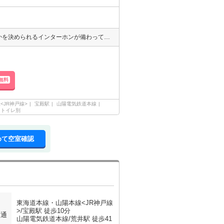
通話ボタンを押せば相手の声が聞けるので、会話したうえで直接会うかを決められるインターホンが備わっております♪室内設備はエアコン・ロフトなど大変充実♪ワンルームは、一人暮らしの方からのニーズがあります♪手軽に掃除ができるフローリングのマンションです♪新しい日々を送るにふさわしい、きれいな室内です♪
無料
<JR神戸線>
宝殿駅
山陽電気鉄道本線
・トイレ別
めて空室確認
東海道本線・山陽本線<JR神戸線
>/宝殿駅 徒歩10分
交通
山陽電気鉄道本線/荒井駅 徒歩41