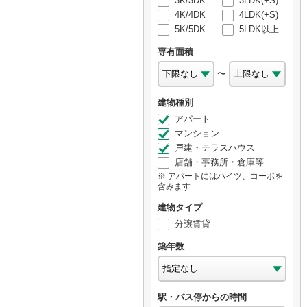
3K/3DK
3LDK(+S)
4K/4DK
4LDK(+S)
5K/5DK
5LDK以上
専有面積
〜
建物種別
アパート
マンション
戸建・テラスハウス
店舗・事務所・倉庫等
アパートにはハイツ、コーポを
含みます
建物タイプ
分譲賃貸
築年数
駅・バス停からの時間