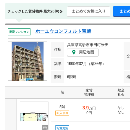
まとめてお気に入り
まと
チェックした賃貸物件(最大20件)を
ホーユウコンフォルト宝殿
賃貸マンション
兵庫県高砂市米田町米田
住所
周辺地図
築年
1990年02月（築36年）
階建
6階建
家賃
敷金
階
管理費
礼金
5階
3.9
なし
万円
なし
0円
即入居可
写真充実