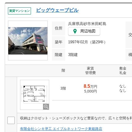
ビッグウェーブビル
賃貸マンション
兵庫県高砂市米田町島
住所
周辺地図
築年
1997年02月（築29年）
階建
3階建
家賃
敷金
階
管理費
礼金
8.5
なし
万円
3階
なし
5,000円
有限会社シンキ塗工 エイブルネットワーク東姫路店