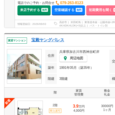
079-263-8123
電話でのご予約・お問合せ
来店予約する
空室確認する
初期費用を聞く
無料
無料
高砂市
米田町島
東海道本線・山陽本線<JR
情報登録日
2026/08/03
4K/4DK/4LDK(+S)以上
バス・トイレ別
宝殿ヤングパレス
賃貸マンション
兵庫県加古川市西神吉町岸
住所
周辺地図
築年
1991年05月（築35年）
階建
3階建
家賃
敷金
階
管理費
礼金
2階
3.9
30000円
万円
1ヶ月
4,000円
即入居可