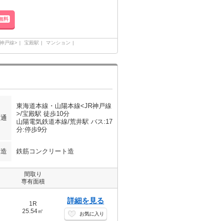
無料
神戸線>
宝殿駅
マンション
東海道本線・山陽本線<JR神戸線
>/宝殿駅 徒歩10分
交通
山陽電気鉄道本線/荒井駅 バス:17
分:停歩9分
構造
鉄筋コンクリート造
間取り
専有面積
詳細を見る
1R
25.54㎡
お気に入り