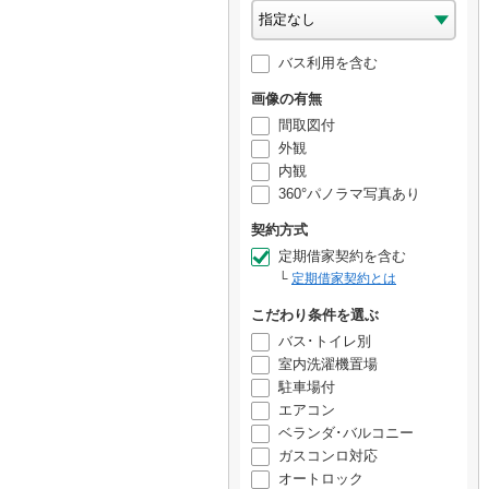
バス利用を含む
画像の有無
間取図付
外観
内観
360°パノラマ写真あり
契約方式
定期借家契約を含む
定期借家契約とは
こだわり条件を選ぶ
バス･トイレ別
室内洗濯機置場
駐車場付
エアコン
ベランダ･バルコニー
ガスコンロ対応
オートロック