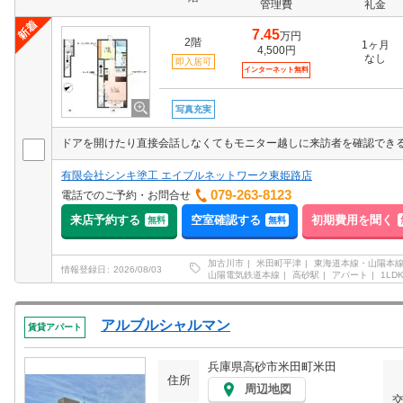
管理費
礼金
7.45
万円
2階
1ヶ月
4,500円
なし
即入居可
インターネット無料
写真充実
有限会社シンキ塗工 エイブルネットワーク東姫路店
079-263-8123
電話でのご予約・お問合せ
来店予約する
空室確認する
初期費用を聞く
無料
無料
加古川市
米田町平津
東海道本線・山陽本線
情報登録日
2026/08/03
山陽電気鉄道本線
高砂駅
アパート
1LDK
アルブルシャルマン
賃貸アパート
兵庫県高砂市米田町米田
住所
周辺地図