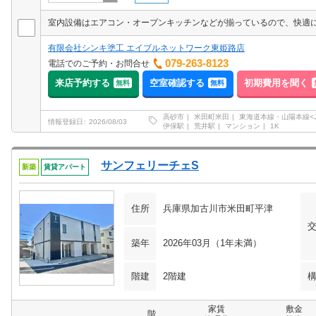
有限会社シンキ塗工 エイブルネットワーク東姫路店
079-263-8123
電話でのご予約・お問合せ
来店予約する
空室確認する
初期費用を聞く
無料
無料
高砂市
米田町米田
東海道本線・山陽本線<J
情報登録日
2026/08/03
伊保駅
荒井駅
マンション
1K
サンフェリーチェS
新築
賃貸アパート
住所
兵庫県加古川市米田町平津
築年
2026年03月（1年未満）
階建
2階建
家賃
敷金
階