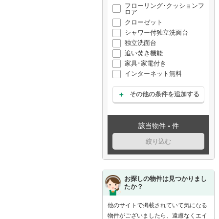
フローリング･クッションフ
ロア
クローゼット
シャワー付独立洗面台
独立洗面台
追い焚き機能
家具･家電付き
インターネット無料
その他の条件を追加する
-
該当物件
件
絞り込む
お探しの物件は見つかりまし
たか？
他のサイトで掲載されていて気になる
物件がございましたら、遠慮なくエイ