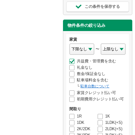
この条件を保存する
物件条件の絞り込み
家賃
〜
共益費・管理費を含む
礼金なし
敷金/保証金なし
駐車場料金を含む
駐車台数について
家賃クレジット払い可
初期費用クレジット払い可
間取り
1R
1K
1DK
1LDK(+S)
2K/2DK
2LDK(+S)