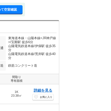
めて空室確認
東海道本線・山陽本線<JR神戸線
>/宝殿駅 徒歩6分
山陽電気鉄道本線/伊保駅 徒歩35
交通
分
山陽電気鉄道本線/荒井駅 徒歩40
分
構造
鉄筋コンクリート造
間取り
専有面積
詳細を見る
1K
23.38㎡
お気に入り