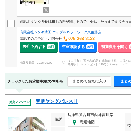
有限会社シンキ塗工 エイブルネットワーク東姫路店
079-263-8123
電話でのご予約・お問合せ
来店予約する
空室確認する
初期費用を聞く
無料
無料
加古川市
西神吉町岸
東海道本線・山陽本線
情報登録日
2026/08/03
荒井駅
マンション
1R/ワンルーム
バス
まとめてお気に入り
まと
チェックした賃貸物件(最大20件)を
宝殿ヤングパレスⅡ
賃貸マンション
兵庫県加古川市西神吉町岸
住所
周辺地図