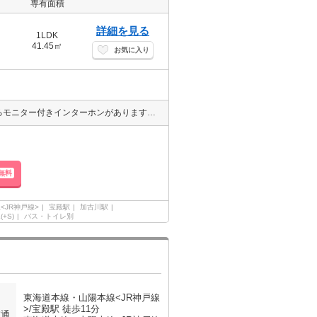
専有面積
詳細を見る
1LDK
41.45㎡
お気に入り
ドアを開けたり直接会話しなくてもモニター越しに来訪者を確認できるモニター付きインターホンがあります◎宅配ボックスがあれば就寝中やリモートワークなど自宅にいても手が離せないときに、再配達の手間なしに荷物を受け取れます◎室内設備は浴室乾燥機・洗面所独立などが揃っているので、快適に過ごしやすいお部屋になります◎
無料
<JR神戸線>
宝殿駅
加古川駅
(+S)
バス・トイレ別
東海道本線・山陽本線<JR神戸線
>/宝殿駅 徒歩11分
交通