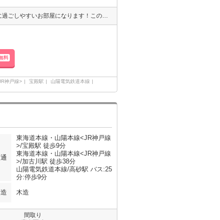
室内設備はエアコン・オープンキッチンなどが揃っているので、快適に過ごしやすいお部屋になります！このマンションはバルコニー付きで、用途に合わせて活用できます！多くの方にご好評をいただいている、清潔感のある賃貸物件です！単身者限定の物件です！初めての一人暮らしの方にぜひ！クローゼット付きのマンションです！
無料
R神戸線>
宝殿駅
山陽電気鉄道本線
東海道本線・山陽本線<JR神戸線
>/宝殿駅 徒歩9分
東海道本線・山陽本線<JR神戸線
交通
>/加古川駅 徒歩38分
山陽電気鉄道本線/高砂駅 バス:25
分:停歩9分
構造
木造
間取り