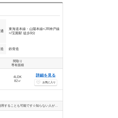
東海道本線・山陽本線<JR神戸線
交通
>/宝殿駅 徒歩9分
構造
鉄骨造
間取り
専有面積
詳細を見る
4LDK
82㎡
お気に入り
収納はクロゼット・シューズボックスなど豊富なので、広々と空間を利用することも可能です☆知らない人が来た時でも玄関を開けずに顔を確認できるTVインターホンが付いております☆独立洗面台が付いているので、歯ブラシやドライヤーなどをまとめて収納できます☆フローリングが魅力的な、木の温かみのあるマンションです☆