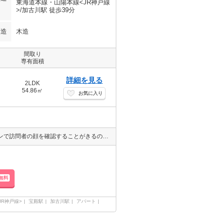
東海道本線・山陽本線<JR神戸線
>/加古川駅 徒歩39分
構造
木造
間取り
専有面積
詳細を見る
2LDK
54.86㎡
お気に入り
こちらのお部屋は洗面所が独立しています！来客時にはTVインターホンで訪問者の顔を確認することがきるので安心感があります！収納はシューズボックス・ウォークインクロゼットなどが備え付けられているので、衣類や日用品の収納に重宝します！駐車スペースの月額ご請求額は、￥5500です！
無料
R神戸線>
宝殿駅
加古川駅
アパート