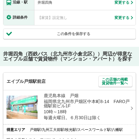
沿線・駅
井堀四角
変更する
詳細条件
【家賃】設定無し
変更する
この条件を保存する
井堀四角（西鉄バス（北九州市小倉北区））
周辺が得意な
エイブル店舗で賃貸物件（マンション・アパート）を探す
この店舗の掲載
エイブル戸畑駅前店
賃貸物件一覧へ
鹿児島本線 戸畑
福岡県北九州市戸畑区中本町8-14 FARO戸
畑駅前ビル1F
10時～18時
毎週火曜日。６月30日は除く
得意エリア
戸畑駅/九州工大前駅/枝光駅/スペースワールド駅/八幡駅