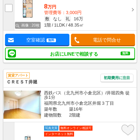
8
万円
管理費等：3,000円
敷
なし
礼
16万
1階
1LDK
48.35㎡
画像 : 20枚
空室確認
電話で問合せ
無料
お店にLINEで相談する
無料
賃貸アパート
初期費用に注目
ＣＲＥＳＴ井堀
西鉄バス（北九州市小倉北区）/井堀四角 徒
歩1分
福岡県北九州市小倉北区井堀３丁目
築年数
築16年
建物階数
2階建
写真充実
無料オンライン相談可
インターネット無料