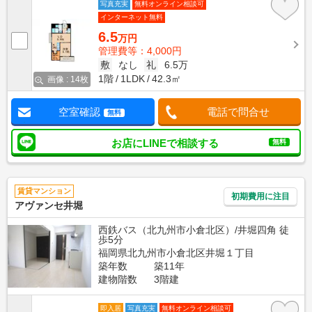
写真充実
無料オンライン相談可
インターネット無料
6.5
万円
管理費等：4,000円
敷
なし
礼
6.5万
1階
1LDK
42.3㎡
画像 : 14枚
空室確認
電話で問合せ
無料
お店にLINEで相談する
無料
賃貸マンション
初期費用に注目
アヴァンセ井堀
西鉄バス（北九州市小倉北区）/井堀四角 徒
歩5分
福岡県北九州市小倉北区井堀１丁目
築年数
築11年
建物階数
3階建
即入居
写真充実
無料オンライン相談可