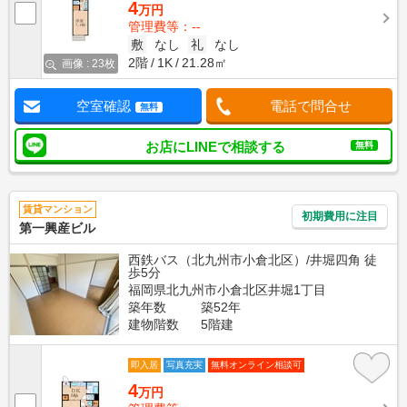
4
万円
管理費等：--
敷
なし
礼
なし
2階
1K
21.28㎡
画像 : 23枚
空室確認
電話で問合せ
無料
お店にLINEで相談する
無料
賃貸マンション
初期費用に注目
第一興産ビル
西鉄バス（北九州市小倉北区）/井堀四角 徒
歩5分
福岡県北九州市小倉北区井堀1丁目
築年数
築52年
建物階数
5階建
即入居
写真充実
無料オンライン相談可
4
万円