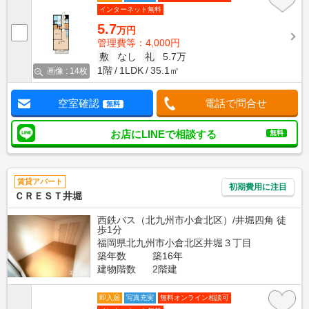
インターネット無料
5.7
万円
管理費等：4,000円
敷
なし
礼
5.7万
1階
1LDK
35.1㎡
画像 : 14枚
空室確認
電話で問合せ
無料
お店にLINEで相談する
無料
賃貸アパート
初期費用に注目
ＣＲＥＳＴ井堀
西鉄バス（北九州市小倉北区）/井堀四角 徒
歩1分
福岡県北九州市小倉北区井堀３丁目
築年数
築16年
建物階数
2階建
即入居
写真充実
無料オンライン相談可