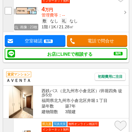
インターネット無料
4
万円
管理費等：--
敷
なし
礼
なし
1階
1K
21.28㎡
画像 : 23枚
空室確認
電話で問合せ
無料
お店にLINEで相談する
無料
賃貸マンション
初期費用に注目
ＡＶＥＮＴＡ
西鉄バス（北九州市小倉北区）/井堀四角 徒
歩5分
福岡県北九州市小倉北区井堀１丁目
築年数
築7年
建物階数
3階建
即入居
写真充実
無料オンライン相談可
インターネット無料