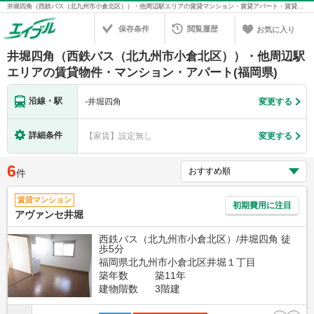
井堀四角（西鉄バス（北九州市小倉北区））・他周辺駅エリアの賃貸マンション・賃貸アパート・賃貸住宅の不動産情報を検索！不動産賃貸の物件探しは、お部屋探しのエイブル
保存条件
閲覧履歴
お気に入り
井堀四角（西鉄バス（北九州市小倉北区））・他周辺駅
エリアの賃貸物件・マンション・アパート(福岡県)
沿線・駅
-
井堀四角
変更する
詳細条件
【家賃】設定無し
変更する
6
件
賃貸マンション
初期費用に注目
アヴァンセ井堀
西鉄バス（北九州市小倉北区）/井堀四角 徒
歩5分
福岡県北九州市小倉北区井堀１丁目
築年数
築11年
建物階数
3階建