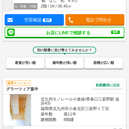
敷
なし
礼
4.9万
2階
1K
30.45㎡
画像 : 16枚
空室確認
電話で問合せ
無料
お店にLINEで相談する
無料
別の順番に並び替えてみませんか？
家賃が安い順
築年数が浅い順
面積が広い順
賃貸マンション
初期費用に注目
グラーツィア畠中
北九州モノレール小倉線/香春口三萩野駅 徒
歩4分
福岡県北九州市小倉北区三萩野１丁目
築年数
築11年
建物階数
8階建