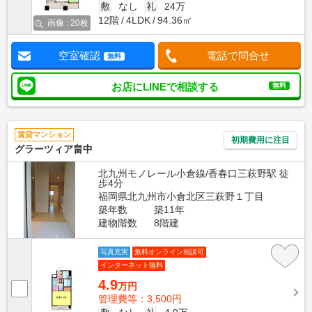
敷
なし
礼
24万
12階
4LDK
94.36㎡
画像 : 20枚
空室確認
電話で問合せ
無料
お店にLINEで相談する
無料
賃貸マンション
初期費用に注目
グラーツィア畠中
北九州モノレール小倉線/香春口三萩野駅 徒
歩4分
福岡県北九州市小倉北区三萩野１丁目
築年数
築11年
建物階数
8階建
写真充実
無料オンライン相談可
インターネット無料
4.9
万円
管理費等：3,500円