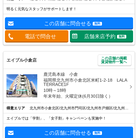
明るく元気なスタッフがサポートします！
この店舗に問合せる
無料
電話で問合せ
店舗来店予約
無料
この店舗の掲載
エイブル小倉店
賃貸物件一覧へ
鹿児島本線 小倉
福岡県北九州市小倉北区米町1-2-18 LALA
TERRACE1F
10時～18時
年末年始、火曜定休(6月30日除く）
得意エリア
北九州市小倉北区/北九州市門司区/北九州市戸畑区/北九州市小倉南区/小倉駅
エイブルでは「学割」、「女子割」キャンペーンも実施中！
この店舗に問合せる
無料