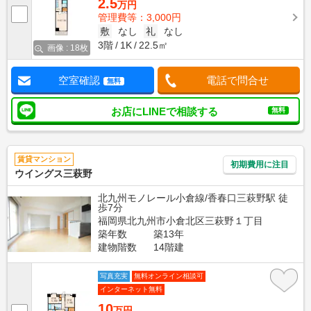
2.5
万円
管理費等：3,000円
敷
なし
礼
なし
3階
1K
22.5㎡
画像 : 18枚
空室確認
電話で問合せ
無料
お店にLINEで相談する
無料
賃貸マンション
初期費用に注目
ウイングス三萩野
北九州モノレール小倉線/香春口三萩野駅 徒
歩7分
福岡県北九州市小倉北区三萩野１丁目
築年数
築13年
建物階数
14階建
写真充実
無料オンライン相談可
インターネット無料
10
万円