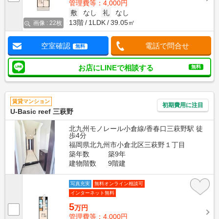
管理費等：4,000円
敷
なし
礼
なし
13階
1LDK
39.05㎡
画像 : 22枚
空室確認
電話で問合せ
無料
お店にLINEで相談する
無料
賃貸マンション
初期費用に注目
U-Basic reef 三萩野
北九州モノレール小倉線/香春口三萩野駅 徒
歩4分
福岡県北九州市小倉北区三萩野１丁目
築年数
築9年
建物階数
9階建
写真充実
無料オンライン相談可
インターネット無料
5
万円
管理費等：4,000円