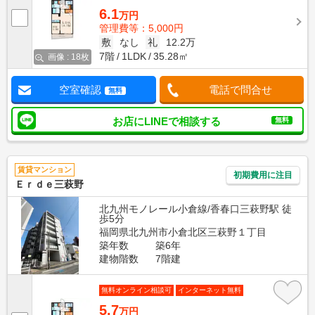
6.1
万円
管理費等：5,000円
敷
なし
礼
12.2万
7階
1LDK
35.28㎡
画像 : 18枚
空室確認
電話で問合せ
無料
お店にLINEで相談する
無料
賃貸マンション
初期費用に注目
Ｅｒｄｅ三萩野
北九州モノレール小倉線/香春口三萩野駅 徒
歩5分
福岡県北九州市小倉北区三萩野１丁目
築年数
築6年
建物階数
7階建
無料オンライン相談可
インターネット無料
5.7
万円