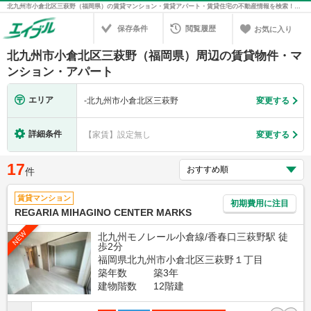
北九州市小倉北区三萩野（福岡県）の賃貸マンション・賃貸アパート・賃貸住宅の不動産情報を検索！不動産賃貸の物件探しは、お部屋探しのエイブル
保存条件
閲覧履歴
お気に入り
北九州市小倉北区三萩野（福岡県）周辺の賃貸物件・マ
ンション・アパート
エリア
-
北九州市小倉北区三萩野
変更する
詳細条件
【家賃】設定無し
変更する
17
件
賃貸マンション
初期費用に注目
REGARIA MIHAGINO CENTER MARKS
NEW
北九州モノレール小倉線/香春口三萩野駅 徒
歩2分
福岡県北九州市小倉北区三萩野１丁目
築年数
築3年
建物階数
12階建