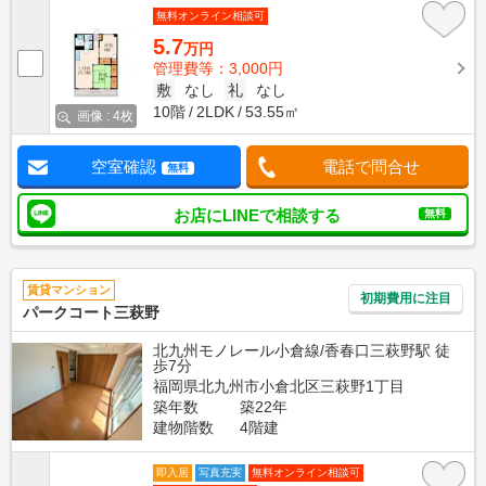
無料オンライン相談可
5.7
万円
管理費等：3,000円
敷
なし
礼
なし
10階
2LDK
53.55㎡
画像 : 4枚
空室確認
電話で問合せ
無料
お店にLINEで相談する
無料
賃貸マンション
初期費用に注目
パークコート三萩野
北九州モノレール小倉線/香春口三萩野駅 徒
歩7分
福岡県北九州市小倉北区三萩野1丁目
築年数
築22年
建物階数
4階建
即入居
写真充実
無料オンライン相談可