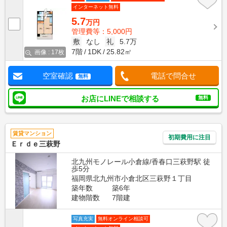
インターネット無料
5.7
万円
管理費等：5,000円
敷
なし
礼
5.7万
7階
1DK
25.82㎡
画像 : 17枚
空室確認
電話で問合せ
無料
お店にLINEで相談する
無料
賃貸マンション
初期費用に注目
Ｅｒｄｅ三萩野
北九州モノレール小倉線/香春口三萩野駅 徒
歩5分
福岡県北九州市小倉北区三萩野１丁目
築年数
築6年
建物階数
7階建
写真充実
無料オンライン相談可