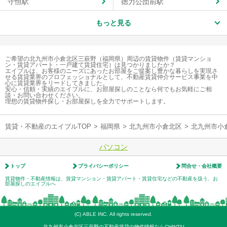
守恒駅
徳力公団前駅
もっと見る
ご希望の北九州市小倉北区三萩野（福岡県）周辺の賃貸物件（賃貸マンショ
ン・賃貸アパート・一戸建て賃貸住宅）は見つかりましたか？
エイブルは、お客様のニーズにあったお部屋をご提案し豊かな暮らしを実現さ
せる賃貸業界のプロフェッショナルとして、不動産賃貸仲介サービス事業を中
心に賃貸業界をリードしてきました。
安心・信頼・実績のエイブルに、お部屋探しのことなら何でもお気軽にご相
談・お問い合わせください。
理想の賃貸物件探し・お部屋探しを全力でサポートします。
賃貸・不動産のエイブルTOP
>
福岡県
>
北九州市小倉北区
>
北九州市小
パソコン
トップ
プライバシーポリシー
問合せ・会社概要
賃貸物件・不動産情報は、賃貸マンション・賃貸アパート・賃貸住宅などの不動産を扱う、お
部屋探しのエイブルへ
(C) ABLE INC. All rights reserved.
北九州市小倉北区三萩野の不動産賃貸の物件情報ならCHINTAI