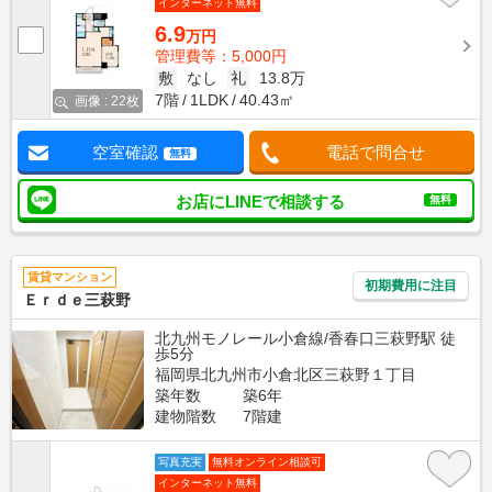
インターネット無料
6.9
万円
管理費等：5,000円
敷
なし
礼
13.8万
7階
1LDK
40.43㎡
画像 : 22枚
空室確認
電話で問合せ
無料
お店にLINEで相談する
無料
賃貸マンション
初期費用に注目
Ｅｒｄｅ三萩野
北九州モノレール小倉線/香春口三萩野駅 徒
歩5分
福岡県北九州市小倉北区三萩野１丁目
築年数
築6年
建物階数
7階建
写真充実
無料オンライン相談可
インターネット無料