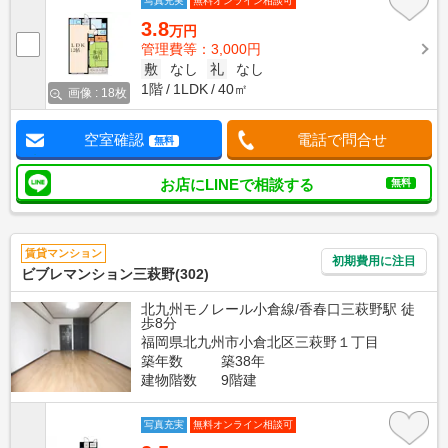
写真充実
無料オンライン相談可
3.8
万円
管理費等：3,000円
敷
なし
礼
なし
1階
1LDK
40㎡
画像 : 18枚
空室確認
電話で問合せ
無料
お店にLINEで相談する
無料
賃貸マンション
初期費用に注目
ビブレマンション三萩野(302)
北九州モノレール小倉線/香春口三萩野駅 徒
歩8分
福岡県北九州市小倉北区三萩野１丁目
築年数
築38年
建物階数
9階建
写真充実
無料オンライン相談可