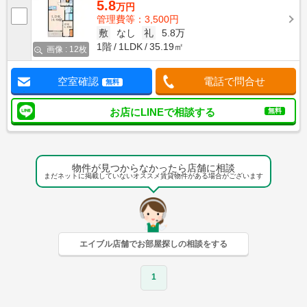
5.8
万円
管理費等：3,500円
敷
なし
礼
5.8万
1階
1LDK
35.19㎡
画像 : 12枚
空室確認
電話で問合せ
無料
お店にLINEで相談する
無料
物件が見つからなかったら店舗に相談
まだネットに掲載していないオススメ賃貸物件がある場合がございます
エイブル店舗でお部屋探しの相談をする
1