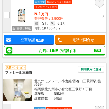
写真充実
無料オンライン相談可
インターネット無料
5.1
万円
管理費等：3,500円
敷
なし
礼
5.1万
7階
1K
30.45㎡
画像 : 16枚
空室確認
電話で問合せ
無料
お店にLINEで相談する
無料
賃貸マンション
初期費用に注目
ファミール三萩野
北九州モノレール小倉線/香春口三萩野駅 徒
歩5分
福岡県北九州市小倉北区三萩野１丁目
築年数
築53年
建物階数
5階建