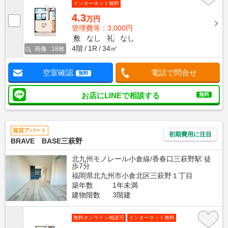
インターネット無料
4.3
万円
管理費等：3,000円
敷
なし
礼
なし
4階
1R
34㎡
画像 : 18枚
空室確認
電話で問合せ
無料
お店にLINEで相談する
無料
賃貸アパート
初期費用に注目
BRAVE BASE三萩野
北九州モノレール小倉線/香春口三萩野駅 徒
歩7分
福岡県北九州市小倉北区三萩野１丁目
築年数
1年未満
建物階数
3階建
無料オンライン相談可
インターネット無料