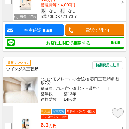
管理費等：4,000円
敷
なし
礼
なし
5階
3LDK
71.73㎡
画像 : 17枚
空室確認
電話で問合せ
無料
お店にLINEで相談する
無料
賃貸マンション
初期費用に注目
ウイングス三萩野
北九州モノレール小倉線/香春口三萩野駅 徒
歩7分
福岡県北九州市小倉北区三萩野１丁目
築年数
築13年
建物階数
14階建
即入居
写真充実
無料オンライン相談可
インターネット無料
6.3
万円