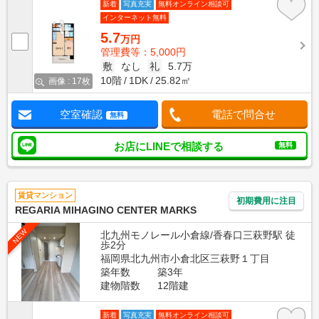
新着
写真充実
無料オンライン相談可
インターネット無料
5.7
万円
管理費等：5,000円
敷
なし
礼
5.7万
10階
1DK
25.82㎡
画像 : 17枚
空室確認
電話で問合せ
無料
お店にLINEで相談する
無料
賃貸マンション
初期費用に注目
REGARIA MIHAGINO CENTER MARKS
NEW
北九州モノレール小倉線/香春口三萩野駅 徒
歩2分
福岡県北九州市小倉北区三萩野１丁目
築年数
築3年
建物階数
12階建
新着
写真充実
無料オンライン相談可