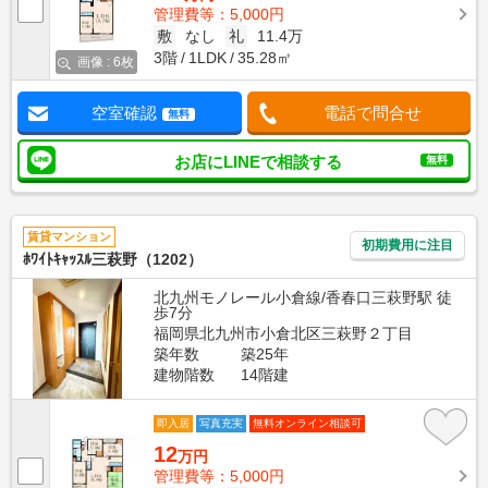
管理費等：5,000円
敷
なし
礼
11.4万
3階
1LDK
35.28㎡
画像 : 6枚
空室確認
電話で問合せ
無料
お店にLINEで相談する
無料
賃貸マンション
初期費用に注目
ﾎﾜｲﾄｷｬｯｽﾙ三萩野（1202）
北九州モノレール小倉線/香春口三萩野駅 徒
歩7分
福岡県北九州市小倉北区三萩野２丁目
築年数
築25年
建物階数
14階建
即入居
写真充実
無料オンライン相談可
12
万円
管理費等：5,000円