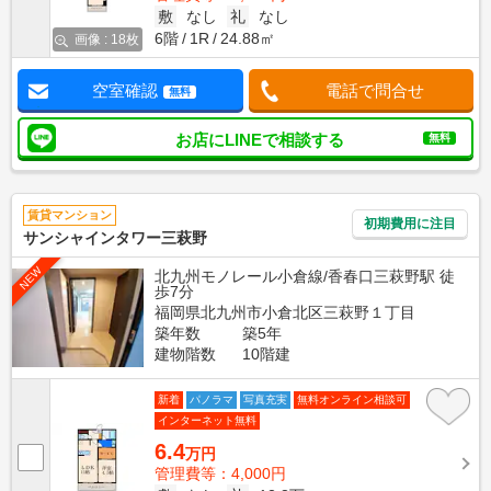
敷
なし
礼
なし
6階
1R
24.88㎡
画像 : 18枚
空室確認
電話で問合せ
無料
お店にLINEで相談する
無料
賃貸マンション
初期費用に注目
サンシャインタワー三萩野
NEW
北九州モノレール小倉線/香春口三萩野駅 徒
歩7分
福岡県北九州市小倉北区三萩野１丁目
築年数
築5年
建物階数
10階建
新着
パノラマ
写真充実
無料オンライン相談可
インターネット無料
6.4
万円
管理費等：4,000円