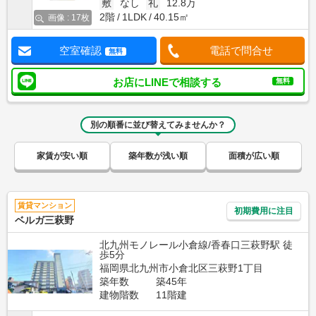
敷
なし
礼
12.8万
2階
1LDK
40.15㎡
画像 : 17枚
空室確認
電話で問合せ
無料
お店にLINEで相談する
無料
別の順番に並び替えてみませんか？
家賃が安い順
築年数が浅い順
面積が広い順
賃貸マンション
初期費用に注目
ベルガ三萩野
北九州モノレール小倉線/香春口三萩野駅 徒
歩5分
福岡県北九州市小倉北区三萩野1丁目
築年数
築45年
建物階数
11階建