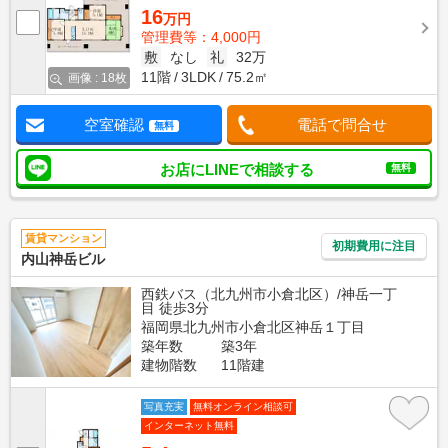
16
万円
管理費等：4,000円
敷
なし
礼
32万
11階
3LDK
75.2㎡
画像 : 18枚
空室確認
電話で問合せ
無料
お店にLINEで相談する
無料
賃貸マンション
初期費用に注目
内山神岳ビル
西鉄バス（北九州市小倉北区）/神岳一丁
目 徒歩3分
福岡県北九州市小倉北区神岳１丁目
築年数
築3年
建物階数
11階建
写真充実
無料オンライン相談可
インターネット無料