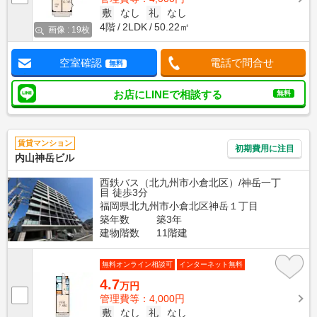
敷
なし
礼
なし
4階
2LDK
50.22㎡
画像 : 19枚
空室確認
電話で問合せ
無料
お店にLINEで相談する
無料
賃貸マンション
初期費用に注目
内山神岳ビル
西鉄バス（北九州市小倉北区）/神岳一丁
目 徒歩3分
福岡県北九州市小倉北区神岳１丁目
築年数
築3年
建物階数
11階建
無料オンライン相談可
インターネット無料
4.7
万円
管理費等：4,000円
敷
なし
礼
なし