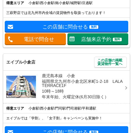
得意エリア
小倉駅/西小倉駅/南小倉駅/城野駅/旦過駅
三萩野店では北九州市内全域の賃貸物件を取扱っております！
この店舗に問合せる
無料
電話で問合せ
店舗来店予約
無料
この店舗の掲載
エイブル小倉店
賃貸物件一覧へ
鹿児島本線 小倉
福岡県北九州市小倉北区米町1-2-18 LALA
TERRACE1F
10時～18時
年末年始、火曜定休(6月30日除く）
得意エリア
小倉駅/西小倉駅/門司駅/門司港駅/平和通駅
エイブルでは「学割」、「女子割」キャンペーンも実施中！
この店舗に問合せる
無料