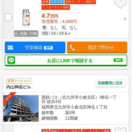
新着
写真充実
無料オンライン相談可
インターネット無料
4.7
万円
管理費等：4,000円
敷
なし
礼
なし
3階
1K
28.6㎡
画像 : 20枚
空室確認
電話で問合せ
無料
お店にLINEで相談する
無料
賃貸マンション
初期費用に注目
内山神岳ビル
NEW
西鉄バス（北九州市小倉北区）/神岳一丁
目 徒歩3分
福岡県北九州市小倉北区神岳１丁目
築年数
築3年
建物階数
11階建
新着
無料オンライン相談可
インターネット無料