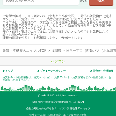
駅で
ご希望の神岳一丁目（西鉄バス（北九州市小倉北区））周辺の賃貸物件（賃貸
マンション・賃貸アパート・一戸建て賃貸住宅）は見つかりましたか？
エイブルは、お客様のニーズにあったお部屋をご提案し豊かな暮らしを実現さ
せる賃貸業界のプロフェッショナルとして、不動産賃貸仲介サービス事業を中
心に賃貸業界をリードしてきました。
安心・信頼・実績のエイブルに、お部屋探しのことなら何でもお気軽にご相
談・お問い合わせください。
理想の賃貸物件探し・お部屋探しを全力でサポートします。
賃貸・不動産のエイブルTOP
>
福岡県
>
神岳一丁目（西鉄バス（北九州
パソコン
トップ
プライバシーポリシー
問合せ・会社概要
賃貸物件・不動産情報は、賃貸マンション・賃貸アパート・賃貸住宅などの不動産を扱う、お
部屋探しのエイブルへ
(C) ABLE INC. All rights reserved.
福岡県の不動産賃貸の物件情報ならCHINTAI
過去の掲載物件も探せる！エイブル賃貸物件アーカイブ
学生の一人暮らし向け賃貸！エイブル進学応援部