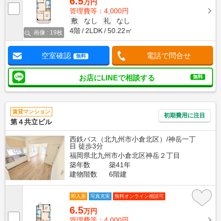
6.5
万円
管理費等：4,000円
敷
なし
礼
なし
4階
2LDK
50.22㎡
画像 : 19枚
空室確認
電話で問合せ
無料
お店にLINEで相談する
無料
賃貸マンション
初期費用に注目
第４共立ビル
西鉄バス（北九州市小倉北区）/神岳一丁
目 徒歩3分
福岡県北九州市小倉北区神岳２丁目
築年数
築41年
建物階数
6階建
即入居
写真充実
無料オンライン相談可
6.5
万円
管理費等：4,000円