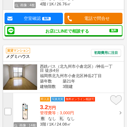
4階
1K
26.76㎡
画像 : 4枚
空室確認
電話で問合せ
無料
お店にLINEで相談する
無料
賃貸マンション
初期費用に注目
メグミハウス
西鉄バス（北九州市小倉北区）/神岳一丁
目 徒歩4分
福岡県北九州市小倉北区神岳2丁目
築年数
築21年
建物階数
3階建
即入居
写真充実
無料オンライン相談可
3.2
万円
管理費等：3,000円
敷
なし
礼
なし
3階
1K
24.08㎡
画像 : 14枚