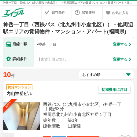
神岳一丁目（西鉄バス（北九州市小倉北区））・他周辺駅エリアの賃貸マンション・賃貸アパート・賃貸住宅の不動産情報を検索！不動産賃貸の物件探しは、お部屋探しのエイブル
保存条件
閲覧履歴
お気に入り
神岳一丁目（西鉄バス（北九州市小倉北区））・他周辺
駅エリアの賃貸物件・マンション・アパート(福岡県)
沿線・駅
-
神岳一丁目
変更する
詳細条件
【家賃】設定無し
変更する
10
件
賃貸マンション
初期費用に注目
内山神岳ビル
NEW
西鉄バス（北九州市小倉北区）/神岳一丁
目 徒歩3分
福岡県北九州市小倉北区神岳１丁目
築年数
築3年
建物階数
11階建