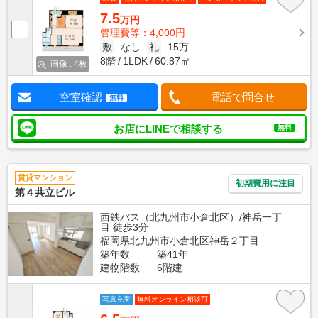
7.5
万円
管理費等：4,000円
敷
なし
礼
15万
8階
1LDK
60.87㎡
画像 : 4枚
空室確認
電話で問合せ
無料
お店にLINEで相談する
無料
賃貸マンション
初期費用に注目
第４共立ビル
西鉄バス（北九州市小倉北区）/神岳一丁
目 徒歩3分
福岡県北九州市小倉北区神岳２丁目
築年数
築41年
建物階数
6階建
写真充実
無料オンライン相談可