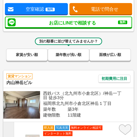
空室確認
電話で問合せ
無料
お店にLINEで相談する
無料
別の順番に並び替えてみませんか？
家賃が安い順
築年数が浅い順
面積が広い順
賃貸マンション
初期費用に注目
内山神岳ビル
西鉄バス（北九州市小倉北区）/神岳一丁
目 徒歩3分
福岡県北九州市小倉北区神岳１丁目
築年数
築3年
建物階数
11階建
即入居
写真充実
無料オンライン相談可
インターネット無料