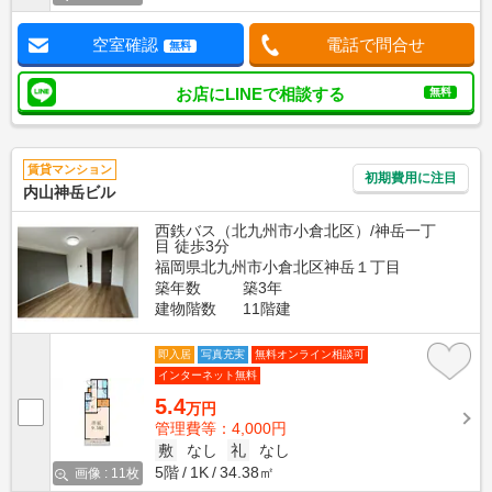
空室確認
電話で問合せ
無料
お店にLINEで相談する
無料
賃貸マンション
初期費用に注目
内山神岳ビル
西鉄バス（北九州市小倉北区）/神岳一丁
目 徒歩3分
福岡県北九州市小倉北区神岳１丁目
築年数
築3年
建物階数
11階建
即入居
写真充実
無料オンライン相談可
インターネット無料
5.4
万円
管理費等：4,000円
敷
なし
礼
なし
5階
1K
34.38㎡
画像 : 11枚