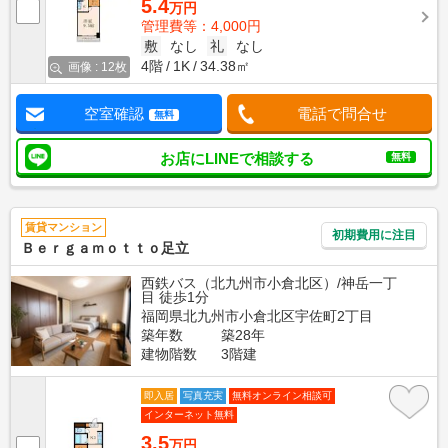
5.4
万円
管理費等：4,000円
敷
なし
礼
なし
4階
1K
34.38㎡
画像 : 12枚
空室確認
電話で問合せ
無料
お店にLINEで相談する
無料
賃貸マンション
初期費用に注目
Ｂｅｒｇａｍｏｔｔｏ足立
西鉄バス（北九州市小倉北区）/神岳一丁
目 徒歩1分
福岡県北九州市小倉北区宇佐町2丁目
築年数
築28年
建物階数
3階建
即入居
写真充実
無料オンライン相談可
インターネット無料
3.5
万円