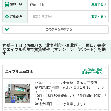
沿線・駅
神岳一丁目
変更する
詳細条件
【家賃】設定無し
変更する
この条件を保存する
神岳一丁目（西鉄バス（北九州市小倉北区））
周辺が得意
なエイブル店舗で賃貸物件（マンション・アパート）を探
す
この店舗の掲載
エイブル三萩野店
賃貸物件一覧へ
北九州モノレール小倉線 香春口三萩野
福岡県北九州市小倉北区黄金1-6-15 サンシ
ャインⅢ1F
10時～18時30分※6/1より営業時間が10時～
18時
毎週火曜日（6/30は営業します）