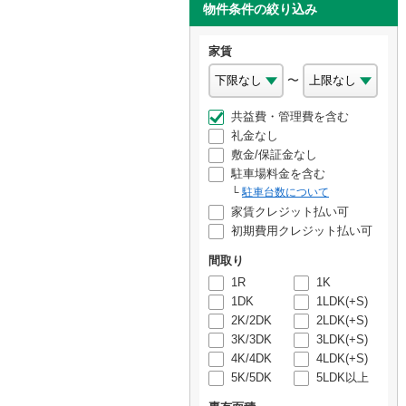
物件条件の絞り込み
家賃
〜
共益費・管理費を含む
礼金なし
敷金/保証金なし
駐車場料金を含む
駐車台数について
家賃クレジット払い可
初期費用クレジット払い可
間取り
1R
1K
1DK
1LDK(+S)
2K/2DK
2LDK(+S)
3K/3DK
3LDK(+S)
4K/4DK
4LDK(+S)
5K/5DK
5LDK以上