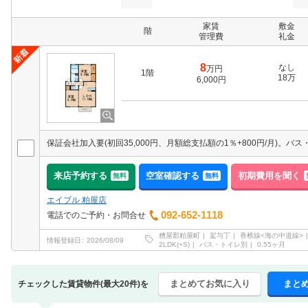
家賃
敷金
階
管理費
礼金
8
なし
万円
1階
18万
6,000円
来店予約する
空室確認する
初期費用を聞く
無料
無料
エイブル 粕屋店
092-652-1118
電話でのご予約・お問合せ
糟屋郡粕屋町
駕与丁
香椎線<海の中道線>
情報登録日
2026/08/09
2LDK(+S)
バス・トイレ別
0.55ヶ月
まとめてお気に入り
まと
チェックした賃貸物件(最大20件)を