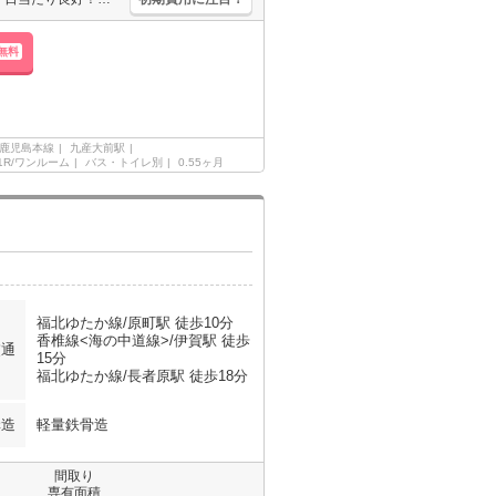
無料
鹿児島本線
九産大前駅
1R/ワンルーム
バス・トイレ別
0.55ヶ月
福北ゆたか線/原町駅 徒歩10分
香椎線<海の中道線>/伊賀駅 徒歩
交通
15分
福北ゆたか線/長者原駅 徒歩18分
構造
軽量鉄骨造
間取り
専有面積