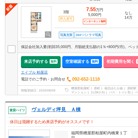
7.55
万円
3階
なし
5,000円
14万
即入居可
インターネット無料
写真充実
360°パノラマ写真
来店予約する
空室確認する
初期費用を聞く
無料
無料
エイブル 粕屋店
092-652-1118
電話でのご予約・お問合せ
糟屋郡粕屋町
原町
福北ゆたか線
原町駅
情報登録日
2026/08/09
マンション
1LDK(+S)
バス・トイレ別
ペ
ヴェルディ坪見 Ａ棟
賃貸ハイツ
休日は混雑するため来店予約がオススメです！
福岡県糟屋郡粕屋町内橋東１丁
目