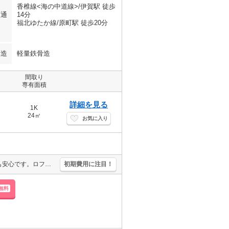
香椎線<海の中道線>/伊賀駅 徒歩
交通
14分
福北ゆたか線/原町駅 徒歩20分
構造
軽量鉄骨造
間取り
専有面積
詳細を見る
1K
24㎡
お気に入り
J:COM1G Wi-Fi無料。防犯カメラ設置済みなので、一人暮らしの方でも安心です。ロフトに注目。新生活はこの街、この部屋から。単身赴任の方にオススメ。引越指定業者あり。
初期費用に注目！
無料