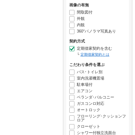
画像の有無
間取図付
外観
内観
360°パノラマ写真あり
契約方式
定期借家契約を含む
定期借家契約とは
こだわり条件を選ぶ
バス･トイレ別
室内洗濯機置場
駐車場付
エアコン
ベランダ･バルコニー
ガスコンロ対応
オートロック
フローリング･クッションフ
ロア
クローゼット
シャワー付独立洗面台