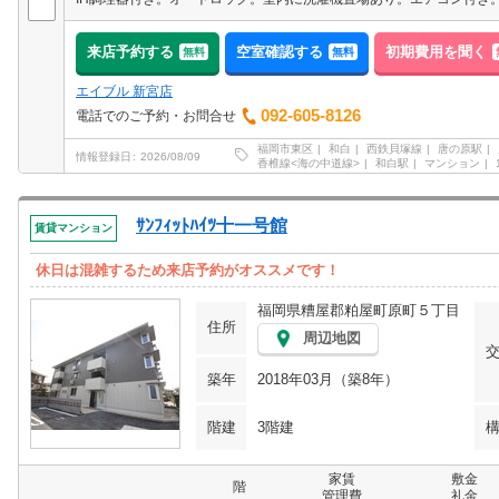
来店予約する
空室確認する
初期費用を聞く
無料
無料
エイブル 新宮店
092-605-8126
電話でのご予約・お問合せ
福岡市東区
和白
西鉄貝塚線
唐の原駅
情報登録日
2026/08/09
香椎線<海の中道線>
和白駅
マンション
ｻﾝﾌｨｯﾄﾊｲﾂ十一号館
賃貸マンション
休日は混雑するため来店予約がオススメです！
福岡県糟屋郡粕屋町原町５丁目
住所
周辺地図
築年
2018年03月（築8年）
階建
3階建
家賃
敷金
階
管理費
礼金