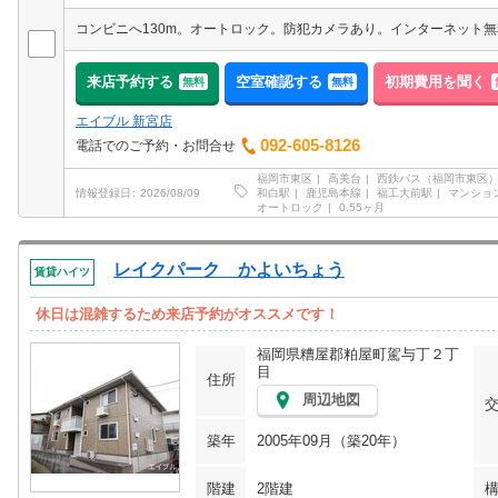
来店予約する
空室確認する
初期費用を聞く
無料
無料
エイブル 新宮店
092-605-8126
電話でのご予約・お問合せ
福岡市東区
高美台
西鉄バス（福岡市東区
和白駅
鹿児島本線
福工大前駅
マンショ
情報登録日
2026/08/09
オートロック
0.55ヶ月
レイクパーク かよいちょう
賃貸ハイツ
休日は混雑するため来店予約がオススメです！
福岡県糟屋郡粕屋町駕与丁２丁
目
住所
周辺地図
築年
2005年09月（築20年）
階建
2階建