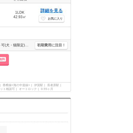
詳細を見る
1LDK
42.93㎡
お気に入り
保証会社加入要(初回35,000円、月額総支払額の1％+800円/月)。ペット可(犬・猫限定)。犬飼育時敷金1ヶ月、猫飼育時敷金2ヶ月増。温水洗浄便座付き。追焚給湯。浴室TV付。清掃費60,500円。
初期費用に注目！
無料
香椎線<海の中道線>
伊賀駅
長者原駅
ット相談可
オートロック
0.55ヶ月