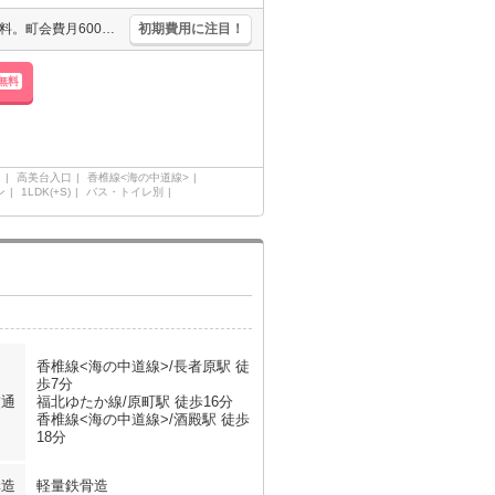
コンビニへ130m。オートロック。防犯カメラあり。インターネット無料。町会費月600円。サポートシステム加入要1,100円/月。最上階角部屋。オートロック付きで女性の方も安心。
初期費用に注目！
無料
）
高美台入口
香椎線<海の中道線>
ン
1LDK(+S)
バス・トイレ別
香椎線<海の中道線>/長者原駅 徒
歩7分
交通
福北ゆたか線/原町駅 徒歩16分
香椎線<海の中道線>/酒殿駅 徒歩
18分
構造
軽量鉄骨造