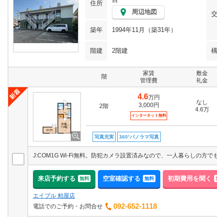
住所
周辺地図
築年
1994年11月（築31年）
階建
2階建
家賃
敷金
階
管理費
礼金
4.6
万円
なし
3,000円
2階
4.6万
インターネット無料
写真充実
360°パノラマ写真
来店予約する
空室確認する
初期費用を聞く
無料
無料
エイブル 粕屋店
092-652-1118
電話でのご予約・お問合せ