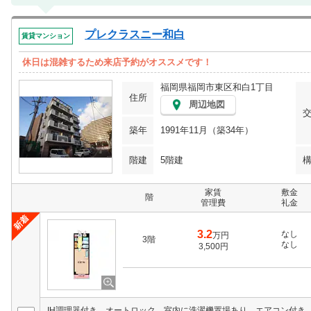
プレクラスニー和白
賃貸マンション
休日は混雑するため来店予約がオススメです！
福岡県福岡市東区和白1丁目
住所
周辺地図
築年
1991年11月（築34年）
階建
5階建
家賃
敷金
階
管理費
礼金
3.2
なし
万円
3階
なし
3,500円