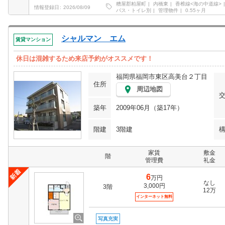
糟屋郡粕屋町
内橋東
香椎線<海の中道線>
情報登録日
2026/08/09
バス・トイレ別
管理物件
0.55ヶ月
シャルマン エム
賃貸マンション
休日は混雑するため来店予約がオススメです！
福岡県福岡市東区高美台２丁目
住所
周辺地図
築年
2009年06月（築17年）
階建
3階建
家賃
敷金
階
管理費
礼金
6
万円
なし
3,000円
3階
12万
インターネット無料
写真充実