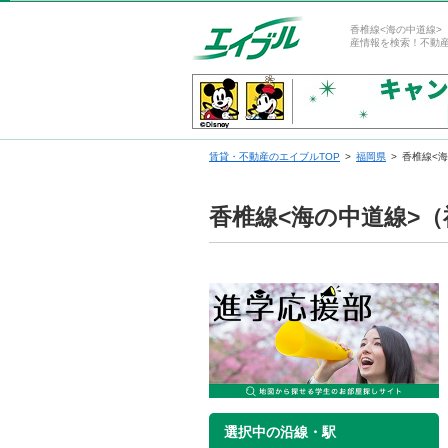
香椎線<海の中道線>
産情報を検索！不動
賃貸・不動産のエイブルTOP
福岡県
香椎線<
香椎線<海の中道線>
選択中の沿線・駅