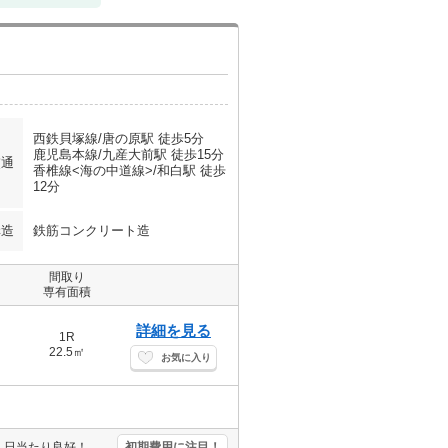
西鉄貝塚線/唐の原駅 徒歩5分
鹿児島本線/九産大前駅 徒歩15分
交通
香椎線<海の中道線>/和白駅 徒歩
12分
構造
鉄筋コンクリート造
間取り
専有面積
詳細を見る
1R
22.5㎡
お気に入り
IH調理器付き。オートロック。室内に洗濯機置場あり。エアコン付き。日当たり良好！心地よい室内環境！。朝も楽々。駅ちか物件！。鉄筋コンクリート造。
初期費用に注目！