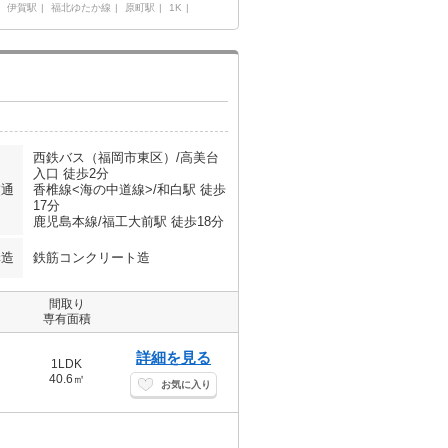
伊賀駅
福北ゆたか線
原町駅
1K
西鉄バス（福岡市東区）/高美台
入口 徒歩2分
交通
香椎線<海の中道線>/和白駅 徒歩
17分
鹿児島本線/福工大前駅 徒歩18分
構造
鉄筋コンクリート造
間取り
専有面積
詳細を見る
1LDK
40.6㎡
お気に入り