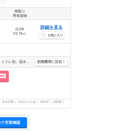
間取り
専有面積
詳細を見る
2LDK
53.76㎡
お気に入り
保証会社加入要(初回35,000円、月額総支払額の1％+800円/月)。バス・トイレ別。温水洗浄便座付き。洗面化粧台付き。TVインターホン付き。エアコン付き。追焚給湯。宅配ボックスあり。
初期費用に注目！
無料
長者原駅
福北ゆたか線
原町駅
酒殿駅
めて空室確認