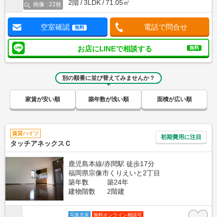
2階
3LDK
71.05㎡
画像 : 22枚
空室確認
電話で問合せ
無料
お店にLINEで相談する
無料
別の順番に並び替えてみませんか？
家賃が安い順
築年数が浅い順
面積が広い順
賃貸ハイツ
初期費用に注目
タッチアネックスＣ
鹿児島本線/赤間駅 徒歩17分
福岡県宗像市くりえいと2丁目
築年数
築24年
建物階数
2階建
写真充実
無料オンライン相談可