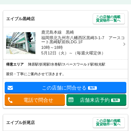
この店舗の掲載
エイブル黒崎店
賃貸物件一覧へ
鹿児島本線 黒崎
福岡県北九州市八幡西区黒崎3-1-7 アースコ
ート黒崎駅前BLDG.1F
10時～18時
5月12日（火）～（毎週火曜定休）
得意エリア
陣原駅/折尾駅/水巻駅/スペースワールド駅/枝光駅
親切・丁寧にご案内させて頂きます。
この店舗に問合せる
無料
電話で問合せ
店舗来店予約
無料
この店舗の掲載
エイブル折尾店
賃貸物件一覧へ