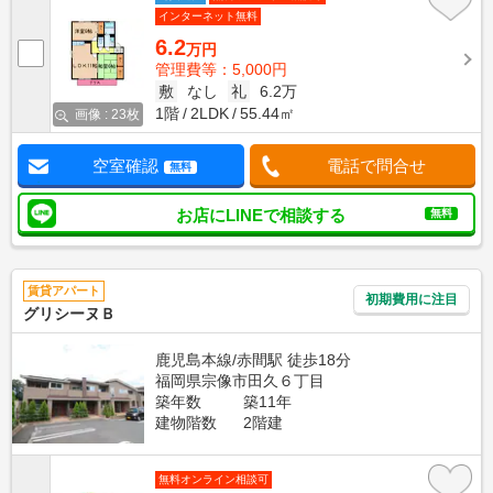
インターネット無料
6.2
万円
管理費等：5,000円
敷
なし
礼
6.2万
1階
2LDK
55.44㎡
画像 : 23枚
空室確認
電話で問合せ
無料
お店にLINEで相談する
無料
賃貸アパート
初期費用に注目
グリシーヌＢ
鹿児島本線/赤間駅 徒歩18分
福岡県宗像市田久６丁目
築年数
築11年
建物階数
2階建
無料オンライン相談可