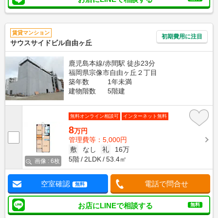
賃貸マンション
初期費用に注目
サウスサイドビル自由ヶ丘
鹿児島本線/赤間駅 徒歩23分
福岡県宗像市自由ヶ丘２丁目
築年数
1年未満
建物階数
5階建
無料オンライン相談可
インターネット無料
8
万円
管理費等：5,000円
敷
なし
礼
16万
5階
2LDK
53.4㎡
画像 : 6枚
空室確認
電話で問合せ
無料
お店にLINEで相談する
無料