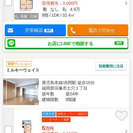
管理費等：3,000円
敷
なし
礼
4.9万
9階
1DK
32.4㎡
画像 : 23枚
空室確認
電話で問合せ
無料
お店にLINEで相談する
無料
賃貸マンション
初期費用に注目
ミルキーウェイⅡ
鹿児島本線/赤間駅 徒歩10分
福岡県宗像市土穴１丁目
築年数
築24年
建物階数
9階建
写真充実
無料オンライン相談可
インターネット無料
5
万円