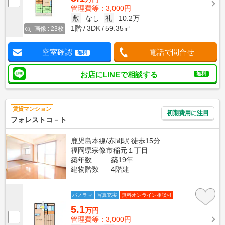
管理費等：3,000円
敷
なし
礼
10.2万
1階
3DK
59.35㎡
画像 : 23枚
空室確認
電話で問合せ
無料
お店にLINEで相談する
無料
賃貸マンション
初期費用に注目
フォレストコ－ト
鹿児島本線/赤間駅 徒歩15分
福岡県宗像市稲元１丁目
築年数
築19年
建物階数
4階建
パノラマ
写真充実
無料オンライン相談可
5.1
万円
管理費等：3,000円