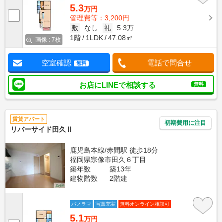
5.3
万円
管理費等：3,200円
敷
なし
礼
5.3万
1階
1LDK
47.08㎡
画像 : 7枚
空室確認
電話で問合せ
無料
お店にLINEで相談する
無料
賃貸アパート
初期費用に注目
リバーサイド田久Ⅱ
鹿児島本線/赤間駅 徒歩18分
福岡県宗像市田久６丁目
築年数
築13年
建物階数
2階建
パノラマ
写真充実
無料オンライン相談可
5.1
万円