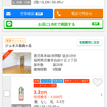
2階
2LDK
55.89㎡
画像 : 23枚
空室確認
電話で問合せ
無料
お店にLINEで相談する
無料
賃貸マンション
初期費用に注目
ジュネス自由ヶ丘
NEW
鹿児島本線/赤間駅 徒歩19分
福岡県宗像市自由ケ丘２丁目
築年数
築25年
建物階数
6階建
新着
パノラマ
写真充実
無料オンライン相談可
インターネット無料
3.3
万円
管理費等：3,500円
敷
なし
礼
3.3万
4階
1K
24.65㎡
画像 : 23枚