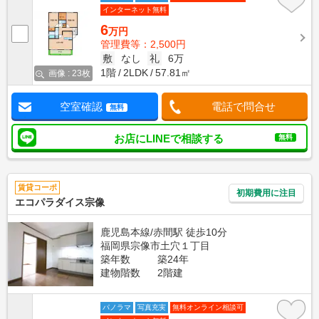
インターネット無料
6
万円
管理費等：2,500円
敷
なし
礼
6万
1階
2LDK
57.81㎡
画像 : 23枚
空室確認
電話で問合せ
無料
お店にLINEで相談する
無料
賃貸コーポ
初期費用に注目
エコパラダイス宗像
鹿児島本線/赤間駅 徒歩10分
福岡県宗像市土穴１丁目
築年数
築24年
建物階数
2階建
パノラマ
写真充実
無料オンライン相談可