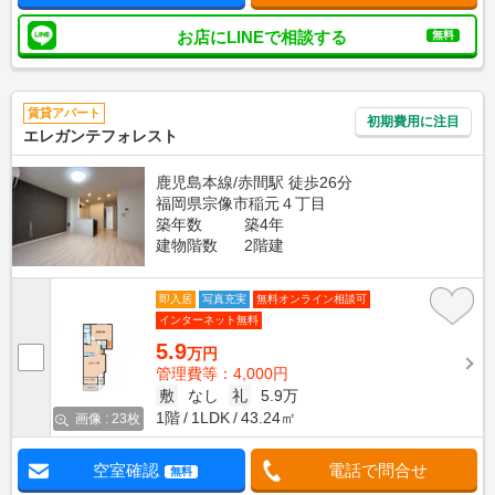
お店にLINEで相談する
無料
賃貸アパート
初期費用に注目
エレガンテフォレスト
鹿児島本線/赤間駅 徒歩26分
福岡県宗像市稲元４丁目
築年数
築4年
建物階数
2階建
即入居
写真充実
無料オンライン相談可
インターネット無料
5.9
万円
管理費等：4,000円
敷
なし
礼
5.9万
1階
1LDK
43.24㎡
画像 : 23枚
空室確認
電話で問合せ
無料