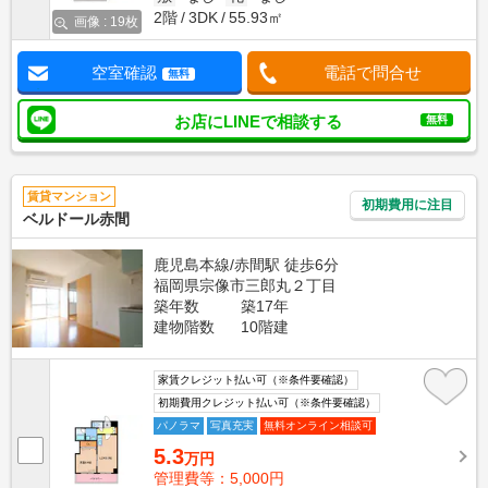
2階
3DK
55.93㎡
画像 : 19枚
空室確認
電話で問合せ
無料
お店にLINEで相談する
無料
賃貸マンション
初期費用に注目
ベルドール赤間
鹿児島本線/赤間駅 徒歩6分
福岡県宗像市三郎丸２丁目
築年数
築17年
建物階数
10階建
家賃クレジット払い可（※条件要確認）
初期費用クレジット払い可（※条件要確認）
パノラマ
写真充実
無料オンライン相談可
5.3
万円
管理費等：5,000円