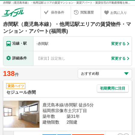
赤間駅（鹿児島本線）・他周辺駅エリアの賃貸マンション・賃貸アパート・賃貸住宅の不動産情報を検索！不動産賃貸の物件探しは、お部屋探しのエイブル
保存条件
閲覧履歴
お気に入り
赤間駅（鹿児島本線）・他周辺駅エリアの賃貸物件・マ
ンション・アパート(福岡県)
沿線・駅
-
赤間駅
変更する
詳細条件
【家賃】設定無し
変更する
138
件
賃貸ハイツ
初期費用に注目
セジュール赤間
鹿児島本線/赤間駅 徒歩5分
福岡県宗像市土穴3丁目
築年数
築31年
建物階数
2階建