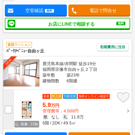
空室確認
電話で問合せ
無料
お店にLINEで相談する
無料
賃貸マンション
初期費用に注目
ﾊﾟｰｸｱﾍﾞﾆｭｰ自由ヶ丘
NEW
鹿児島本線/赤間駅 徒歩19分
福岡県宗像市自由ヶ丘２丁目
築年数
築23年
建物階数
6階建
新着
即入居
写真充実
無料オンライン相談可
5.9
万円
管理費等：4,500円
敷
なし
礼
11.8万
5階
2DK
49.5㎡
画像 : 23枚