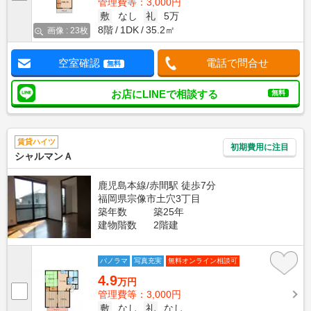
管理費等：3,000円
敷
なし
礼
5万
8階
1DK
35.2㎡
画像 : 23枚
空室確認
電話で問合せ
無料
お店にLINEで相談する
無料
賃貸ハイツ
初期費用に注目
シャルマンＡ
鹿児島本線/赤間駅 徒歩7分
福岡県宗像市土穴3丁目
築年数
築25年
建物階数
2階建
パノラマ
写真充実
無料オンライン相談可
4.9
万円
管理費等：3,000円
敷
なし
礼
なし