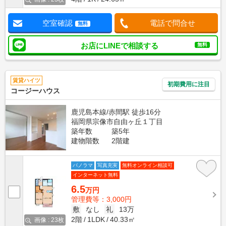
空室確認
電話で問合せ
無料
お店にLINEで相談する
無料
賃貸ハイツ
初期費用に注目
コージーハウス
鹿児島本線/赤間駅 徒歩16分
福岡県宗像市自由ヶ丘１丁目
築年数
築5年
建物階数
2階建
パノラマ
写真充実
無料オンライン相談可
インターネット無料
6.5
万円
管理費等：3,000円
敷
なし
礼
13万
2階
1LDK
40.33㎡
画像 : 23枚