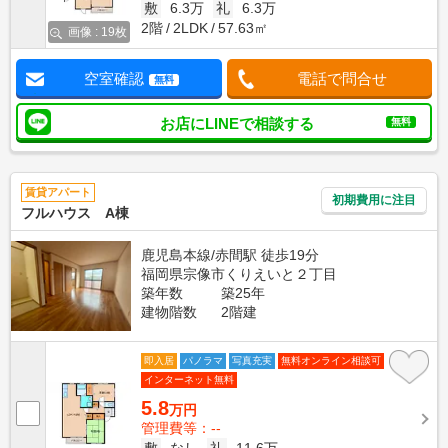
敷
6.3万
礼
6.3万
2階
2LDK
57.63㎡
画像 : 19枚
空室確認
電話で問合せ
無料
お店にLINEで相談する
無料
賃貸アパート
初期費用に注目
フルハウス A棟
鹿児島本線/赤間駅 徒歩19分
福岡県宗像市くりえいと２丁目
築年数
築25年
建物階数
2階建
即入居
パノラマ
写真充実
無料オンライン相談可
インターネット無料
5.8
万円
管理費等：--