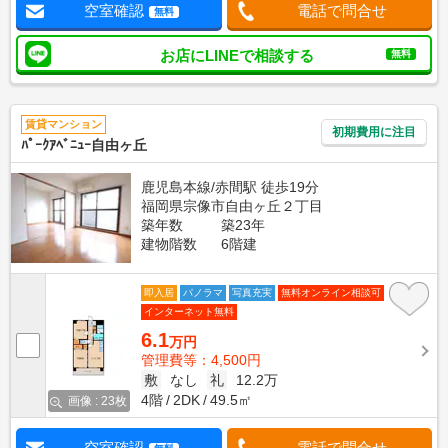
空室確認
電話で問合せ
無料
お店にLINEで相談する
無料
賃貸マンション
初期費用に注目
ﾊﾟｰｸｱﾍﾞﾆｭｰ自由ヶ丘
鹿児島本線/赤間駅 徒歩19分
福岡県宗像市自由ヶ丘２丁目
築年数
築23年
建物階数
6階建
即入居
パノラマ
写真充実
無料オンライン相談可
インターネット無料
6.1
万円
管理費等：4,500円
敷
なし
礼
12.2万
4階
2DK
49.5㎡
画像 : 23枚
空室確認
電話で問合せ