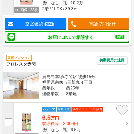
敷
なし
礼
10.2万
2階
1LDK
39.3㎡
画像 : 23枚
空室確認
電話で問合せ
無料
お店にLINEで相談する
無料
賃貸マンション
初期費用に注目
フロレスタ赤間
鹿児島本線/赤間駅 徒歩15分
福岡県宗像市三郎丸４丁目
築年数
築25年
建物階数
3階建
パノラマ
写真充実
無料オンライン相談可
6.5
万円
管理費等：3,000円
敷
なし
礼
6.5万