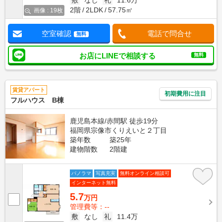
敷
なし
礼
11.6万
2階
2LDK
57.75㎡
画像 : 19枚
空室確認
電話で問合せ
無料
お店にLINEで相談する
無料
賃貸アパート
初期費用に注目
フルハウス B棟
鹿児島本線/赤間駅 徒歩19分
福岡県宗像市くりえいと２丁目
築年数
築25年
建物階数
2階建
パノラマ
写真充実
無料オンライン相談可
インターネット無料
5.7
万円
管理費等：--
敷
なし
礼
11.4万