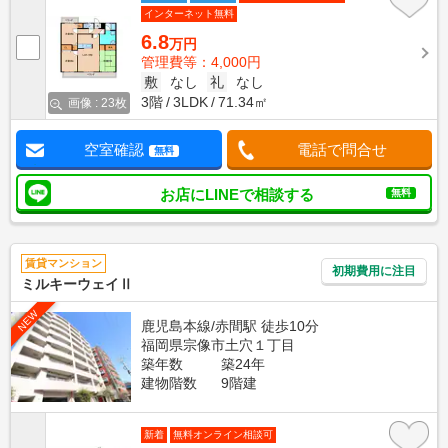
インターネット無料
6.8
万円
管理費等：4,000円
敷
なし
礼
なし
3階
3LDK
71.34㎡
画像 : 23枚
空室確認
電話で問合せ
無料
お店にLINEで相談する
無料
賃貸マンション
初期費用に注目
ミルキーウェイⅡ
NEW
鹿児島本線/赤間駅 徒歩10分
福岡県宗像市土穴１丁目
築年数
築24年
建物階数
9階建
新着
無料オンライン相談可