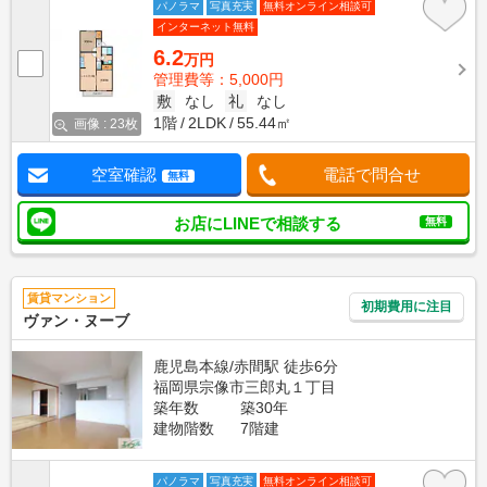
パノラマ
写真充実
無料オンライン相談可
インターネット無料
6.2
万円
管理費等：5,000円
敷
なし
礼
なし
1階
2LDK
55.44㎡
画像 : 23枚
空室確認
電話で問合せ
無料
お店にLINEで相談する
無料
賃貸マンション
初期費用に注目
ヴァン・ヌーブ
鹿児島本線/赤間駅 徒歩6分
福岡県宗像市三郎丸１丁目
築年数
築30年
建物階数
7階建
パノラマ
写真充実
無料オンライン相談可