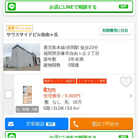
お店にLINEで相談する
無料
賃貸マンション
初期費用に注目
サウスサイドビル自由ヶ丘
鹿児島本線/赤間駅 徒歩23分
福岡県宗像市自由ヶ丘２丁目
築年数
1年未満
建物階数
5階建
無料オンライン相談可
インターネット無料
8
万円
管理費等：5,000円
敷
なし
礼
16万
5階
2LDK
53.4㎡
画像 : 6枚
空室確認
電話で問合せ
無料
お店にLINEで相談する
無料