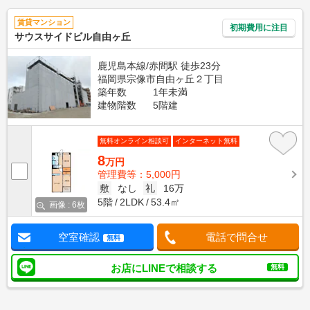
賃貸マンション
初期費用に注目
サウスサイドビル自由ヶ丘
鹿児島本線/赤間駅 徒歩23分
福岡県宗像市自由ヶ丘２丁目
築年数
1年未満
建物階数
5階建
無料オンライン相談可
インターネット無料
8
万円
管理費等：5,000円
敷
なし
礼
16万
5階
2LDK
53.4㎡
画像 : 6枚
空室確認
電話で問合せ
無料
お店にLINEで相談する
無料