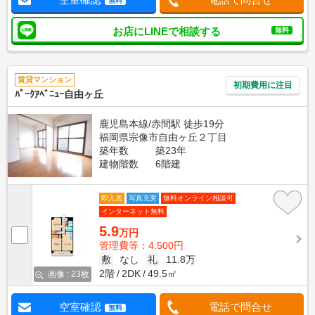
無料
お店にLINEで相談する
無料
賃貸マンション
初期費用に注目
ﾊﾟｰｸｱﾍﾞﾆｭｰ自由ヶ丘
鹿児島本線/赤間駅 徒歩19分
福岡県宗像市自由ヶ丘２丁目
築年数
築23年
建物階数
6階建
即入居
写真充実
無料オンライン相談可
インターネット無料
5.9
万円
管理費等：4,500円
敷
なし
礼
11.8万
2階
2DK
49.5㎡
画像 : 23枚
空室確認
電話で問合せ
無料