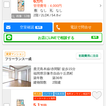
6
万円
管理費等：4,000円
敷
なし
礼
なし
2階
2LDK
54.8㎡
画像 : 12枚
空室確認
電話で問合せ
無料
お店にLINEで相談する
無料
賃貸マンション
初期費用に注目
フリーランス一成
鹿児島本線/赤間駅 徒歩15分
福岡県宗像市自由ケ丘西町
築年数
築36年
建物階数
2階建
即入居
パノラマ
写真充実
無料オンライン相談可
インターネット無料
5.1
万円