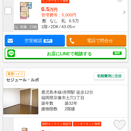
インターネット無料
6.5
万円
管理費等：5,000円
敷
なし
礼
6.5万
1階
2DK
43.05㎡
画像 : 23枚
空室確認
電話で問合せ
無料
お店にLINEで相談する
無料
賃貸ハイツ
初期費用に注目
セジュール・ルポ
鹿児島本線/赤間駅 徒歩12分
福岡県宗像市土穴1丁目
築年数
築32年
建物階数
2階建
無料オンライン相談可
インターネット無料