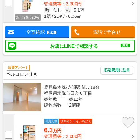
管理費等：2,300円
敷
なし
礼
5.1万
1階
2DK
46.06㎡
画像 : 23枚
空室確認
電話で問合せ
無料
お店にLINEで相談する
無料
賃貸アパート
初期費用に注目
ベルコロレⅡＡ
鹿児島本線/赤間駅 徒歩18分
福岡県宗像市田久６丁目
築年数
築12年
建物階数
2階建
写真充実
無料オンライン相談可
6.3
万円
管理費等：2,000円