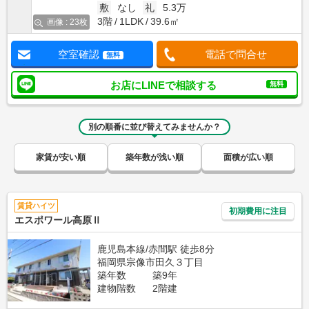
敷
なし
礼
5.3万
3階
1LDK
39.6㎡
画像 : 23枚
空室確認
電話で問合せ
無料
お店にLINEで相談する
無料
別の順番に並び替えてみませんか？
家賃が安い順
築年数が浅い順
面積が広い順
賃貸ハイツ
初期費用に注目
エスポワール高原Ⅱ
鹿児島本線/赤間駅 徒歩8分
福岡県宗像市田久３丁目
築年数
築9年
建物階数
2階建