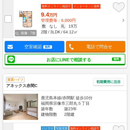
無料オンライン相談可
インターネット無料
9.4
万円
管理費等：6,000円
敷
なし
礼
19万
2階
3LDK
64.12㎡
画像 : 7枚
空室確認
電話で問合せ
無料
お店にLINEで相談する
無料
賃貸ハイツ
初期費用に注目
アネックス赤間C
鹿児島本線/赤間駅 徒歩10分
福岡県宗像市三郎丸５丁目
築年数
築23年
建物階数
2階建
パノラマ
写真充実
無料オンライン相談可