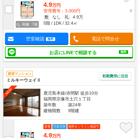
4.9
万円
管理費等：3,000円
敷
なし
礼
4.9万
5階
1DK
32.4㎡
画像 : 7枚
空室確認
電話で問合せ
無料
お店にLINEで相談する
無料
賃貸マンション
初期費用に注目
ミルキーウェイⅡ
NEW
鹿児島本線/赤間駅 徒歩10分
福岡県宗像市土穴１丁目
築年数
築24年
建物階数
9階建
新着
写真充実
無料オンライン相談可
4.9
万円