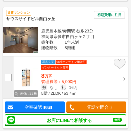
賃貸マンション
初期費用に注目
サウスサイドビル自由ヶ丘
鹿児島本線/赤間駅 徒歩23分
福岡県宗像市自由ヶ丘２丁目
築年数
1年未満
建物階数
5階建
写真充実
無料オンライン相談可
インターネット無料
8
万円
管理費等：5,000円
敷
なし
礼
16万
5階
2LDK
53.4㎡
画像 : 22枚
空室確認
電話で問合せ
無料
お店にLINEで相談する
無料