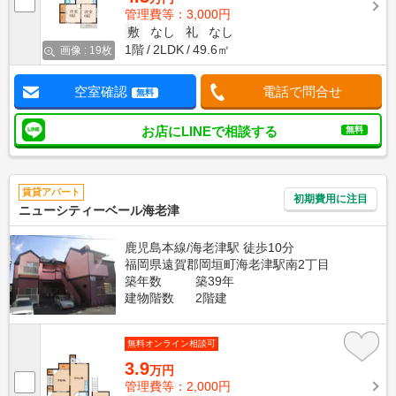
管理費等：3,000円
敷
なし
礼
なし
1階
2LDK
49.6㎡
画像 : 19枚
空室確認
電話で問合せ
無料
お店にLINEで相談する
無料
賃貸アパート
初期費用に注目
ニューシティーベール海老津
鹿児島本線/海老津駅 徒歩10分
福岡県遠賀郡岡垣町海老津駅南2丁目
築年数
築39年
建物階数
2階建
無料オンライン相談可
3.9
万円
管理費等：2,000円