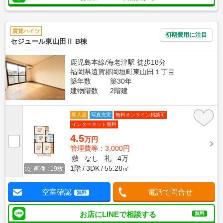
賃貸ハイツ
初期費用に注目
セジュール東山田Ⅱ B棟
鹿児島本線/海老津駅 徒歩18分
福岡県遠賀郡岡垣町東山田１丁目
築年数
築30年
建物階数
2階建
即入居
写真充実
無料オンライン相談可
インターネット無料
4.5
万円
管理費等：3,000円
敷
なし
礼
4万
1階
3DK
55.28㎡
画像 : 19枚
空室確認
電話で問合せ
無料
お店にLINEで相談する
無料