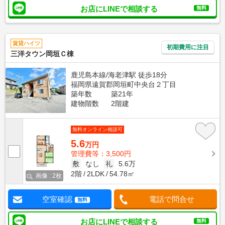
お店にLINEで相談する
無料
賃貸ハイツ
初期費用に注目
三洋タウン岡垣Ｃ棟
鹿児島本線/海老津駅 徒歩18分
福岡県遠賀郡岡垣町中央台２丁目
築年数
築21年
建物階数
2階建
無料オンライン相談可
5.6
万円
管理費等：3,500円
敷
なし
礼
5.6万
2階
2LDK
54.78㎡
画像 : 2枚
空室確認
電話で問合せ
無料
お店にLINEで相談する
無料