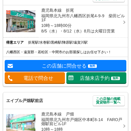
鹿児島本線 折尾
福岡県北九州市八幡西区折尾4-9-9 柴田ビル
1F
10時～18時00分
8/5（水）・8/12（水）8月は火曜日営業
得意エリア
折尾駅/水巻駅/黒崎駅/陣原駅/遠賀川駅
八幡西区・遠賀郡・若松区・中間市のお部屋探しはお任せ下さい！
この店舗に問合せる
無料
電話で問合せ
店舗来店予約
無料
この店舗の掲載
エイブル戸畑駅前店
賃貸物件一覧へ
鹿児島本線 戸畑
福岡県北九州市戸畑区中本町8-14 FARO戸
畑駅前ビル1F
10時～18時