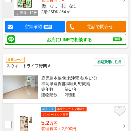
管理費等：--
敷
なし
礼
なし
2階
3DK
54㎡
画像 : 19枚
空室確認
電話で問合せ
無料
お店にLINEで相談する
無料
賃貸コーポ
初期費用に注目
スウィ－トライフ野間Ａ
鹿児島本線/海老津駅 徒歩17分
福岡県遠賀郡岡垣町野間南
築年数
築17年
建物階数
2階建
写真充実
無料オンライン相談可
インターネット無料
5.2
万円
管理費等：2,900円