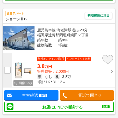
賃貸アパート
初期費用に注目
ショーンⅡB
鹿児島本線/海老津駅 徒歩23分
福岡県遠賀郡岡垣町鍋田２丁目
築年数
築8年
建物階数
2階建
無料オンライン相談可
インターネット無料
3.8
万円
管理費等：2,000円
敷
なし
礼
3.8万
1階
1K
31.12㎡
画像 : 3枚
空室確認
電話で問合せ
無料
お店にLINEで相談する
無料