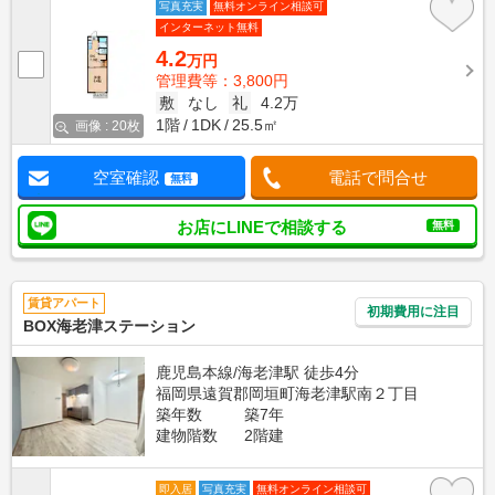
写真充実
無料オンライン相談可
インターネット無料
4.2
万円
管理費等：3,800円
敷
なし
礼
4.2万
1階
1DK
25.5㎡
画像 : 20枚
空室確認
電話で問合せ
無料
お店にLINEで相談する
無料
賃貸アパート
初期費用に注目
BOX海老津ステーション
鹿児島本線/海老津駅 徒歩4分
福岡県遠賀郡岡垣町海老津駅南２丁目
築年数
築7年
建物階数
2階建
即入居
写真充実
無料オンライン相談可