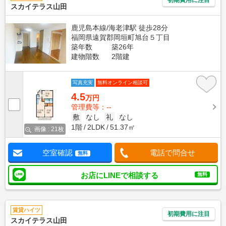
スカイテラス山田
鹿児島本線/海老津駅 徒歩28分
福岡県遠賀郡岡垣町旭台５丁目
築年数
築26年
建物階数
2階建
写真充実
無料オンライン相談可
4.5
万円
管理費等：--
敷
なし
礼
なし
1階
2LDK
51.37㎡
画像 : 21枚
空室確認
電話で問合せ
無料
お店にLINEで相談する
無料
賃貸ハイツ
初期費用に注目
スカイテラス山田