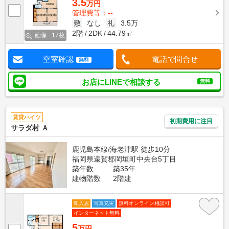
3.5
万円
管理費等：--
敷
なし
礼
3.5万
2階
2DK
44.79㎡
画像 : 17枚
空室確認
電話で問合せ
無料
お店にLINEで相談する
無料
賃貸ハイツ
初期費用に注目
サラダ村 Ａ
鹿児島本線/海老津駅 徒歩10分
福岡県遠賀郡岡垣町中央台5丁目
築年数
築35年
建物階数
2階建
即入居
写真充実
無料オンライン相談可
インターネット無料
5
万円