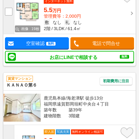
インターネット無料
5.5
万円
管理費等：2,000円
敷
なし
礼
なし
2階
3LDK
61.4㎡
画像 : 19枚
空室確認
電話で問合せ
無料
お店にLINEで相談する
無料
賃貸マンション
初期費用に注目
ＫＡＮＡＯ第６
鹿児島本線/海老津駅 徒歩13分
福岡県遠賀郡岡垣町中央台４丁目
築年数
築39年
建物階数
3階建
即入居
写真充実
無料オンライン相談可