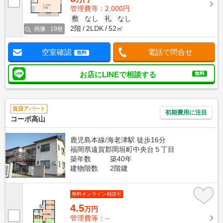
管理費等：2,000円
敷
なし
礼
なし
2階
2LDK
52㎡
画像 : 19枚
空室確認
電話で問合せ
無料
お店にLINEで相談する
無料
賃貸アパート
初期費用に注目
コーポ高山
鹿児島本線/海老津駅 徒歩16分
福岡県遠賀郡岡垣町中央台５丁目
築年数
築40年
建物階数
2階建
無料オンライン相談可
4.5
万円
管理費等：--