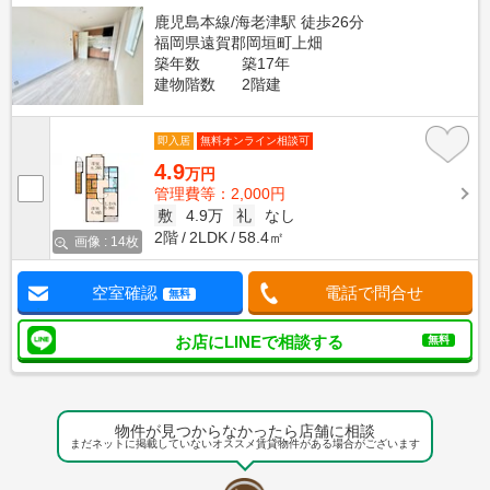
鹿児島本線/海老津駅 徒歩26分
福岡県遠賀郡岡垣町上畑
築年数
築17年
建物階数
2階建
即入居
無料オンライン相談可
4.9
万円
管理費等：2,000円
敷
4.9万
礼
なし
2階
2LDK
58.4㎡
画像 : 14枚
空室確認
電話で問合せ
無料
お店にLINEで相談する
無料
物件が見つからなかったら店舗に相談
まだネットに掲載していないオススメ賃貸物件がある場合がございます