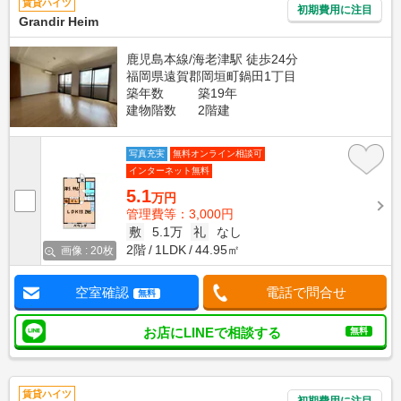
賃貸ハイツ
初期費用に注目
Grandir Heim
鹿児島本線/海老津駅 徒歩24分
福岡県遠賀郡岡垣町鍋田1丁目
築年数
築19年
建物階数
2階建
写真充実
無料オンライン相談可
インターネット無料
5.1
万円
管理費等：3,000円
敷
5.1万
礼
なし
2階
1LDK
44.95㎡
画像 : 20枚
空室確認
電話で問合せ
無料
お店にLINEで相談する
無料
賃貸ハイツ
初期費用に注目