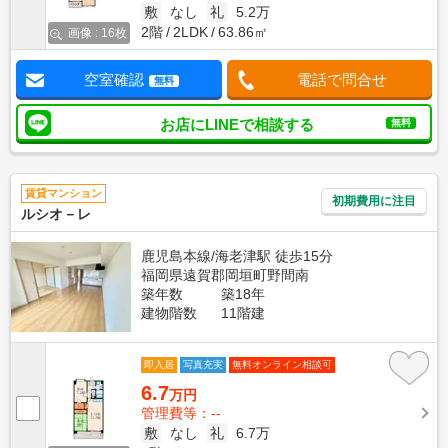
敷
なし
礼
5.2万
2階
2LDK
63.86㎡
画像 : 16枚
空室確認
電話で問合せ
無料
お店にLINEで相談する
無料
賃貸マンション
初期費用に注目
ルシオ－レ
鹿児島本線/海老津駅 徒歩15分
福岡県遠賀郡岡垣町野間南
築年数
築18年
建物階数
11階建
即入居
写真充実
無料オンライン相談可
6.7
万円
管理費等：--
敷
なし
礼
6.7万