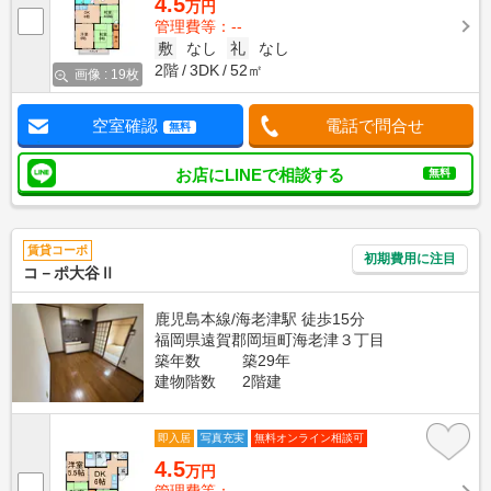
4.5
万円
管理費等：--
敷
なし
礼
なし
2階
3DK
52㎡
画像 : 19枚
空室確認
電話で問合せ
無料
お店にLINEで相談する
無料
賃貸コーポ
初期費用に注目
コ－ポ大谷Ⅱ
鹿児島本線/海老津駅 徒歩15分
福岡県遠賀郡岡垣町海老津３丁目
築年数
築29年
建物階数
2階建
即入居
写真充実
無料オンライン相談可
4.5
万円