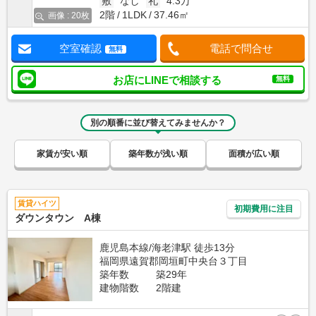
敷
なし
礼
4.3万
2階
1LDK
37.46㎡
画像 : 20枚
空室確認
電話で問合せ
無料
お店にLINEで相談する
無料
別の順番に並び替えてみませんか？
家賃が安い順
築年数が浅い順
面積が広い順
賃貸ハイツ
初期費用に注目
ダウンタウン A棟
鹿児島本線/海老津駅 徒歩13分
福岡県遠賀郡岡垣町中央台３丁目
築年数
築29年
建物階数
2階建