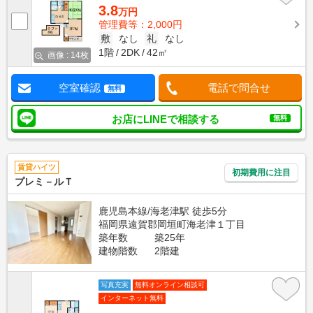
3.8
万円
管理費等：2,000円
敷
なし
礼
なし
1階
2DK
42㎡
画像 : 14枚
空室確認
電話で問合せ
無料
お店にLINEで相談する
無料
賃貸ハイツ
初期費用に注目
プレミ－ルＴ
鹿児島本線/海老津駅 徒歩5分
福岡県遠賀郡岡垣町海老津１丁目
築年数
築25年
建物階数
2階建
写真充実
無料オンライン相談可
インターネット無料