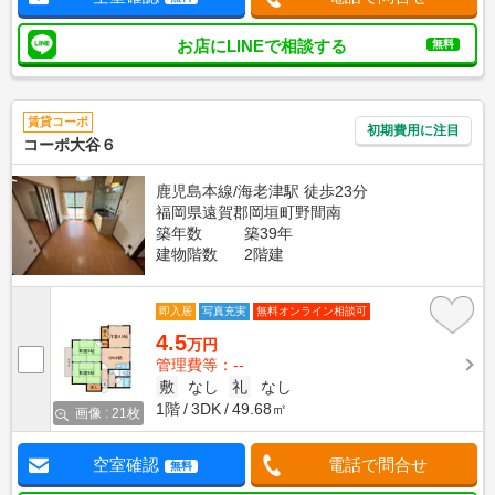
お店にLINEで相談する
無料
賃貸コーポ
初期費用に注目
コーポ大谷６
鹿児島本線/海老津駅 徒歩23分
福岡県遠賀郡岡垣町野間南
築年数
築39年
建物階数
2階建
即入居
写真充実
無料オンライン相談可
4.5
万円
管理費等：--
敷
なし
礼
なし
1階
3DK
49.68㎡
画像 : 21枚
空室確認
電話で問合せ
無料