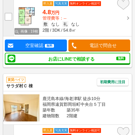
即入居
写真充実
無料オンライン相談可
4.8
万円
管理費等：--
敷
なし
礼
なし
2階
3DK
54.8㎡
画像 : 19枚
空室確認
電話で問合せ
無料
お店にLINEで相談する
無料
賃貸ハイツ
初期費用に注目
サラダ村Ｃ 棟
鹿児島本線/海老津駅 徒歩10分
福岡県遠賀郡岡垣町中央台５丁目
築年数
築35年
建物階数
2階建
即入居
写真充実
無料オンライン相談可