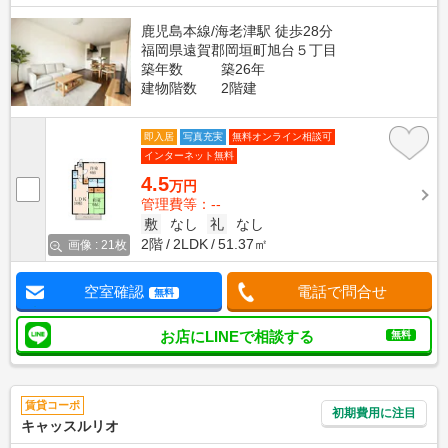
鹿児島本線/海老津駅 徒歩28分
福岡県遠賀郡岡垣町旭台５丁目
築年数
築26年
建物階数
2階建
即入居
写真充実
無料オンライン相談可
インターネット無料
4.5
万円
管理費等：--
敷
なし
礼
なし
2階
2LDK
51.37㎡
画像 : 21枚
空室確認
電話で問合せ
無料
お店にLINEで相談する
無料
賃貸コーポ
初期費用に注目
キャッスルリオ