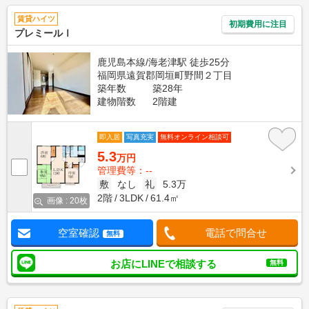
賃貸ハイツ
初期費用に注目
プレミールⅠ
鹿児島本線/海老津駅 徒歩25分
福岡県遠賀郡岡垣町野間２丁目
築年数
築28年
建物階数
2階建
即入居
写真充実
無料オンライン相談可
5.3
万円
管理費等：--
敷
なし
礼
5.3万
2階
3LDK
61.4㎡
画像 : 20枚
空室確認
電話で問合せ
無料
お店にLINEで相談する
無料