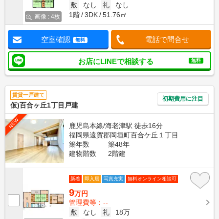
敷
なし
礼
なし
1階
3DK
51.76㎡
画像 : 4枚
空室確認
電話で問合せ
無料
お店にLINEで相談する
無料
賃貸一戸建て
初期費用に注目
仮)百合ヶ丘1丁目戸建
NEW
鹿児島本線/海老津駅 徒歩16分
福岡県遠賀郡岡垣町百合ケ丘１丁目
築年数
築48年
建物階数
2階建
新着
即入居
写真充実
無料オンライン相談可
9
万円
管理費等：--
敷
なし
礼
18万