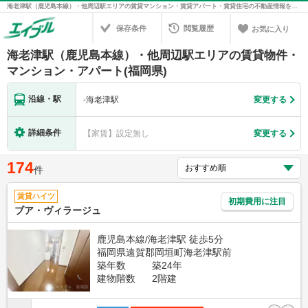
海老津駅（鹿児島本線）・他周辺駅エリアの賃貸マンション・賃貸アパート・賃貸住宅の不動産情報を検索！不動産賃貸の物件探しは、お部屋探しのエイブル
保存条件
閲覧履歴
お気に入り
海老津駅（鹿児島本線）・他周辺駅エリアの賃貸物件・
マンション・アパート(福岡県)
沿線・駅
-
海老津駅
変更する
詳細条件
【家賃】設定無し
変更する
174
件
賃貸ハイツ
初期費用に注目
ブア・ヴィラージュ
鹿児島本線/海老津駅 徒歩5分
福岡県遠賀郡岡垣町海老津駅前
築年数
築24年
建物階数
2階建