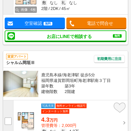
敷
なし
礼
なし
2階
2DK
45㎡
画像 : 4枚
空室確認
電話で問合せ
無料
お店にLINEで相談する
無料
賃貸アパート
初期費用に注目
シャルム岡垣Ⅲ
鹿児島本線/海老津駅 徒歩5分
福岡県遠賀郡岡垣町海老津駅南３丁目
築年数
築3年
建物階数
2階建
写真充実
無料オンライン相談可
インターネット無料
4.3
万円
管理費等：2,000円