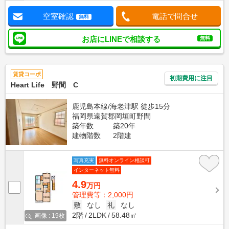
空室確認
電話で問合せ
無料
お店にLINEで相談する
無料
賃貸コーポ
初期費用に注目
Heart Life 野間 C
鹿児島本線/海老津駅 徒歩15分
福岡県遠賀郡岡垣町野間
築年数
築20年
建物階数
2階建
写真充実
無料オンライン相談可
インターネット無料
4.9
万円
管理費等：2,000円
敷
なし
礼
なし
2階
2LDK
58.48㎡
画像 : 19枚