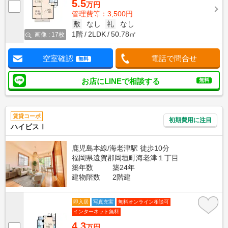
5.5
万円
管理費等：3,500円
敷
なし
礼
なし
1階
2LDK
50.78㎡
画像 : 17枚
空室確認
電話で問合せ
無料
お店にLINEで相談する
無料
賃貸コーポ
初期費用に注目
ハイビスⅠ
鹿児島本線/海老津駅 徒歩10分
福岡県遠賀郡岡垣町海老津１丁目
築年数
築24年
建物階数
2階建
即入居
写真充実
無料オンライン相談可
インターネット無料
4.3
万円