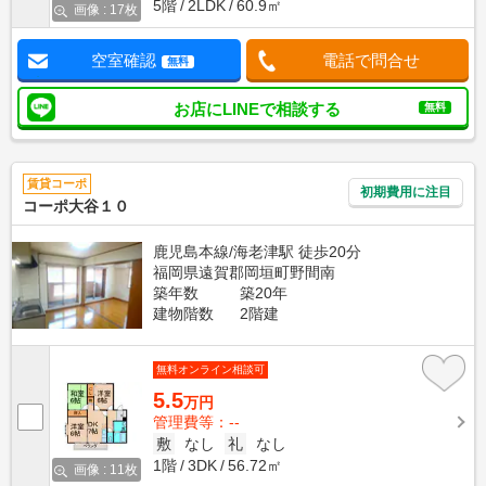
5階
2LDK
60.9㎡
画像 : 17枚
空室確認
電話で問合せ
無料
お店にLINEで相談する
無料
賃貸コーポ
初期費用に注目
コーポ大谷１０
鹿児島本線/海老津駅 徒歩20分
福岡県遠賀郡岡垣町野間南
築年数
築20年
建物階数
2階建
無料オンライン相談可
5.5
万円
管理費等：--
敷
なし
礼
なし
1階
3DK
56.72㎡
画像 : 11枚