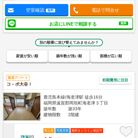
空室確認
電話で問合せ
無料
お店にLINEで相談する
無料
別の順番に並び替えてみませんか？
家賃が安い順
築年数が浅い順
面積が広い順
賃貸アパート
初期費用に注目
コ－ポ大谷Ⅰ
鹿児島本線/海老津駅 徒歩16分
福岡県遠賀郡岡垣町海老津３丁目
築年数
築33年
建物階数
2階建
即入居
写真充実
無料オンライン相談可