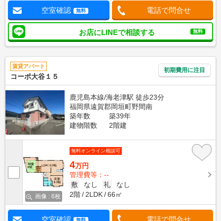
空室確認
電話で問合せ
無料
お店にLINEで相談する
無料
賃貸アパート
初期費用に注目
コーポ大谷１５
鹿児島本線/海老津駅 徒歩23分
福岡県遠賀郡岡垣町野間南
築年数
築39年
建物階数
2階建
無料オンライン相談可
4
万円
管理費等：--
敷
なし
礼
なし
2階
2LDK
66㎡
画像 : 6枚
空室確認
電話で問合せ
無料