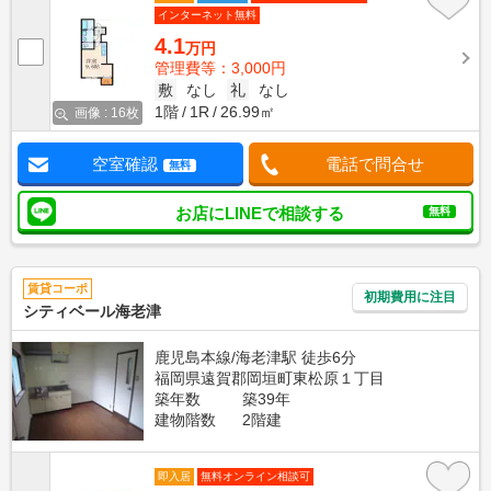
インターネット無料
4.1
万円
管理費等：3,000円
敷
なし
礼
なし
1階
1R
26.99㎡
画像 : 16枚
空室確認
電話で問合せ
無料
お店にLINEで相談する
無料
賃貸コーポ
初期費用に注目
シティベール海老津
鹿児島本線/海老津駅 徒歩6分
福岡県遠賀郡岡垣町東松原１丁目
築年数
築39年
建物階数
2階建
即入居
無料オンライン相談可