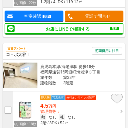
1-2階
4LDK
119.12㎡
画像 : 22枚
空室確認
電話で問合せ
無料
お店にLINEで相談する
無料
賃貸アパート
初期費用に注目
コ－ポ大谷Ⅰ
鹿児島本線/海老津駅 徒歩16分
福岡県遠賀郡岡垣町海老津３丁目
築年数
築33年
建物階数
2階建
即入居
写真充実
無料オンライン相談可
4.5
万円
管理費等：--
敷
なし
礼
なし
2階
3DK
52㎡
画像 : 18枚