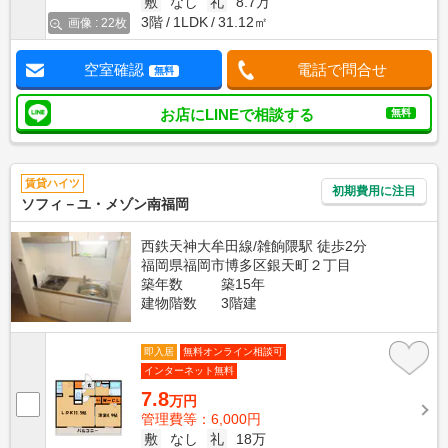
敷
なし
礼
8.7万
3階
1LDK
31.12㎡
画像 : 22枚
空室確認
電話で問合せ
無料
お店にLINEで相談する
無料
賃貸ハイツ
初期費用に注目
ソフィ－ユ・メゾン南福岡
西鉄天神大牟田線/雑餉隈駅 徒歩2分
福岡県福岡市博多区銀天町２丁目
築年数
築15年
建物階数
3階建
即入居
無料オンライン相談可
インターネット無料
7.8
万円
管理費等：6,000円
敷
なし
礼
18万