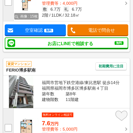
管理費等：4,000円
敷
6.7万
礼
6.7万
2階
1LDK
32.18㎡
画像 : 15枚
空室確認
電話で問合せ
無料
お店にLINEで相談する
無料
賃貸マンション
初期費用に注目
FERIO博多駅南
福岡市営地下鉄空港線/東比恵駅 徒歩14分
福岡県福岡市博多区博多駅南４丁目
築年数
築8年
建物階数
11階建
無料オンライン相談可
7.6
万円
管理費等：5,000円