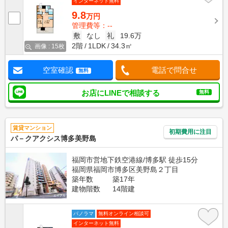
インターネット無料
9.8
万円
管理費等：--
敷
なし
礼
19.6万
2階
1LDK
34.3㎡
画像 : 15枚
空室確認
電話で問合せ
無料
お店にLINEで相談する
無料
賃貸マンション
初期費用に注目
パ－クアクシス博多美野島
福岡市営地下鉄空港線/博多駅 徒歩15分
福岡県福岡市博多区美野島２丁目
築年数
築17年
建物階数
14階建
パノラマ
無料オンライン相談可
インターネット無料