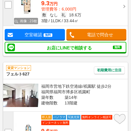
9.3
万円
管理費等：6,000円
敷
なし
礼
18.6万
3階
1LDK
33.44㎡
画像 : 23枚
空室確認
電話で問合せ
無料
お店にLINEで相談する
無料
賃貸マンション
初期費用に注目
フェルト627
福岡市営地下鉄空港線/祇園駅 徒歩2分
福岡県福岡市博多区祇園町
築年数
築14年
建物階数
13階建
即入居
パノラマ
写真充実
無料オンライン相談可
インターネット無料