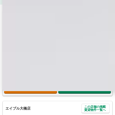
この店舗の掲載
エイブル博多店
賃貸物件一覧へ
鹿児島本線 博多
福岡県福岡市博多区博多駅前3-22-1 ハット
ビル1F
10:00～18:00
8月5日、12日
得意エリア
福岡市博多区/福岡市東区/福岡市中央区/福岡市南区/福岡市西区
地下鉄、JR、西鉄沿線全てお任せください。どのエリアでもOK
この店舗に問合せる
無料
電話で問合せ
店舗来店予約
無料
この店舗の掲載
エイブル大橋店
賃貸物件一覧へ