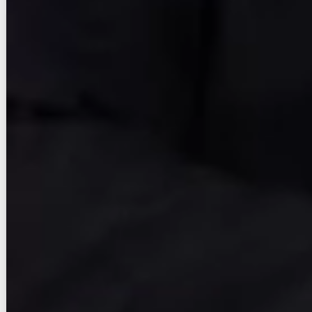
賃貸マンション
初期費用に注目
オヌキ新博多ビル
鹿児島本線/博多駅 徒歩10分
福岡県福岡市博多区住吉3丁目
築年数
築52年
建物階数
14階建
即入居
写真充実
無料オンライン相談可
10
万円
管理費等：6,000円
敷
20万
礼
なし
10階
1LDK
48.68㎡
画像 : 23枚
空室確認
電話で問合せ
無料
お店にLINEで相談する
無料