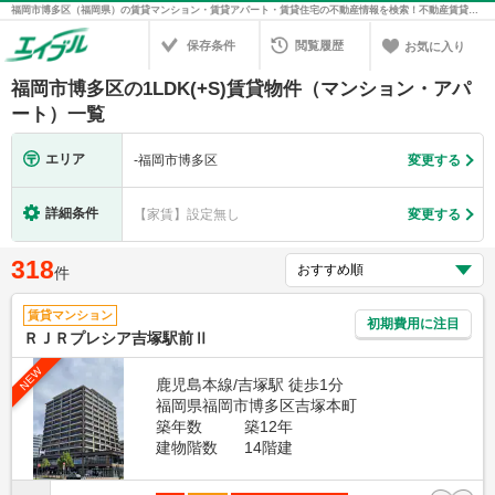
福岡市博多区（福岡県）の賃貸マンション・賃貸アパート・賃貸住宅の不動産情報を検索！不動産賃貸の物件探しは、お部屋探しのエイブル
保存条件
閲覧履歴
お気に入り
福岡市博多区の1LDK(+S)賃貸物件（マンション・アパ
ート）一覧
エリア
-
福岡市博多区
変更する
詳細条件
【家賃】設定無し
変更する
318
件
賃貸マンション
初期費用に注目
ＲＪＲプレシア吉塚駅前Ⅱ
NEW
鹿児島本線/吉塚駅 徒歩1分
福岡県福岡市博多区吉塚本町
築年数
築12年
建物階数
14階建