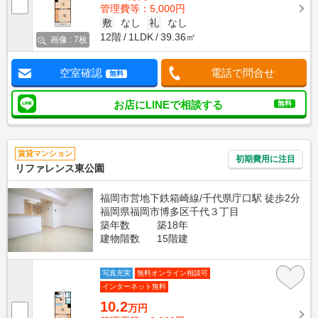
管理費等：5,000円
敷
なし
礼
なし
12階
1LDK
39.36㎡
画像 : 7枚
空室確認
電話で問合せ
無料
お店にLINEで相談する
無料
賃貸マンション
初期費用に注目
リファレンス東公園
福岡市営地下鉄箱崎線/千代県庁口駅 徒歩2分
福岡県福岡市博多区千代３丁目
築年数
築18年
建物階数
15階建
写真充実
無料オンライン相談可
インターネット無料
10.2
万円