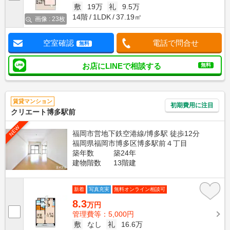
敷
19万
礼
9.5万
14階
1LDK
37.19㎡
画像 : 23枚
空室確認
電話で問合せ
無料
お店にLINEで相談する
無料
賃貸マンション
初期費用に注目
クリエート博多駅前
NEW
福岡市営地下鉄空港線/博多駅 徒歩12分
福岡県福岡市博多区博多駅前４丁目
築年数
築24年
建物階数
13階建
新着
写真充実
無料オンライン相談可
8.3
万円
管理費等：5,000円
敷
なし
礼
16.6万