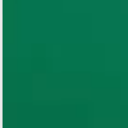
お店にLINEで相談する
無料
賃貸マンション
初期費用に注目
ｗｉｌｌ Ｄｏ 中洲
NEW
福岡市営地下鉄空港線/中洲川端駅 徒歩3分
福岡県福岡市博多区中洲５丁目
築年数
築19年
建物階数
15階建
新着
写真充実
無料オンライン相談可
インターネット無料
10.4
万円
管理費等：4,000円
敷
なし
礼
10.4万
9階
1LDK
37.05㎡
画像 : 17枚
空室確認
電話で問合せ
無料