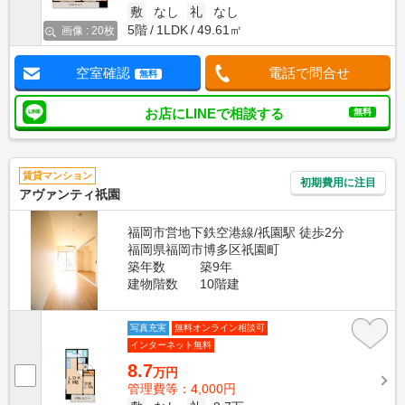
敷
なし
礼
なし
5階
1LDK
49.61㎡
画像 : 20枚
空室確認
電話で問合せ
無料
お店にLINEで相談する
無料
賃貸マンション
初期費用に注目
アヴァンティ祇園
福岡市営地下鉄空港線/祇園駅 徒歩2分
福岡県福岡市博多区祇園町
築年数
築9年
建物階数
10階建
写真充実
無料オンライン相談可
インターネット無料
8.7
万円
管理費等：4,000円