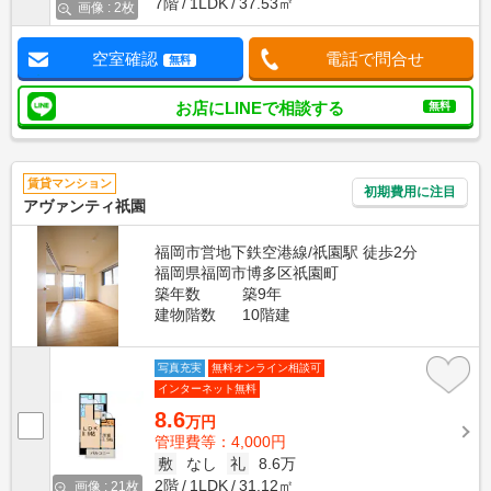
7階
1LDK
37.53㎡
画像 : 2枚
空室確認
電話で問合せ
無料
お店にLINEで相談する
無料
賃貸マンション
初期費用に注目
アヴァンティ祇園
福岡市営地下鉄空港線/祇園駅 徒歩2分
福岡県福岡市博多区祇園町
築年数
築9年
建物階数
10階建
写真充実
無料オンライン相談可
インターネット無料
8.6
万円
管理費等：4,000円
敷
なし
礼
8.6万
2階
1LDK
31.12㎡
画像 : 21枚