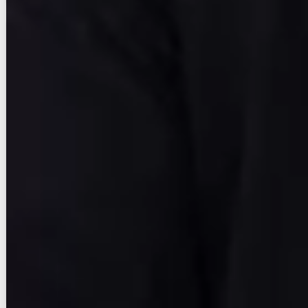
賃貸マンション
初期費用に注目
Ｖｏｌａｒｅ ＨＡＫＡＴＡ
福岡市営地下鉄箱崎線/呉服町駅 徒歩9分
福岡県福岡市博多区神屋町
築年数
築9年
建物階数
14階建
即入居
写真充実
無料オンライン相談可
インターネット無料
11.8
万円
管理費等：5,000円
敷
なし
礼
23.6万
12階
1LDK
40.91㎡
画像 : 20枚
空室確認
電話で問合せ
無料
お店にLINEで相談する
無料