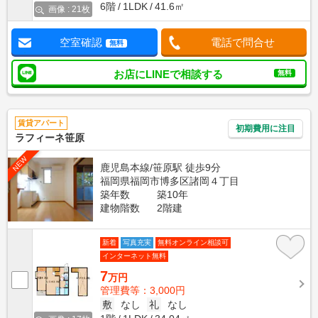
6階
1LDK
41.6㎡
画像 : 21枚
空室確認
電話で問合せ
無料
お店にLINEで相談する
無料
賃貸アパート
初期費用に注目
ラフィーネ笹原
NEW
鹿児島本線/笹原駅 徒歩9分
福岡県福岡市博多区諸岡４丁目
築年数
築10年
建物階数
2階建
新着
写真充実
無料オンライン相談可
インターネット無料
7
万円
管理費等：3,000円
敷
なし
礼
なし