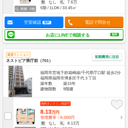
敷
なし
礼
7.6万
5階
1LDK
33.45㎡
画像 : 4枚
空室確認
電話で問合せ
無料
お店にLINEで相談する
無料
賃貸マンション
初期費用に注目
ネストピア県庁前（701）
福岡市営地下鉄箱崎線/千代県庁口駅 徒歩2分
福岡県福岡市博多区千代３丁目
築年数
築15年
建物階数
9階建
無料オンライン相談可
8.13
万円
管理費等：8,000円
敷
なし
礼
8.13万