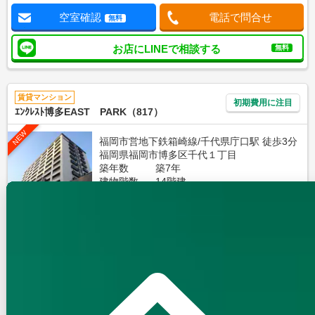
空室確認
電話で問合せ
無料
お店にLINEで相談する
無料
賃貸マンション
初期費用に注目
ｴﾝｸﾚｽﾄ博多EAST PARK（817）
NEW
福岡市営地下鉄箱崎線/千代県庁口駅 徒歩3分
福岡県福岡市博多区千代１丁目
築年数
築7年
建物階数
14階建
新着
無料オンライン相談可
インターネット無料
12.7
万円
管理費等：--
敷
なし
礼
なし
8階
1LDK
44.66㎡
画像 : 7枚