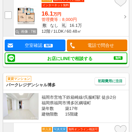
インターネット無料
16.1
万円
管理費等：8,000円
敷
なし
礼
16.1万
12階
1LDK
60.48㎡
画像 : 7枚
空室確認
電話で問合せ
無料
お店にLINEで相談する
無料
賃貸マンション
初期費用に注目
パークレジデンシャル博多
福岡市営地下鉄箱崎線/呉服町駅 徒歩2分
福岡県福岡市博多区綱場町
築年数
築17年
建物階数
15階建
即入居
写真充実
無料オンライン相談可