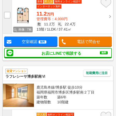
新着
即入居
無料オンライン相談可
インターネット無料
11.2
万円
管理費等：4,000円
敷
11.2万
礼
22.4万
13階
1LDK
37.41㎡
画像 : 7枚
空室確認
電話で問合せ
無料
お店にLINEで相談する
無料
賃貸マンション
初期費用に注目
ラフレシーサ博多駅南Ⅵ
鹿児島本線/博多駅 徒歩10分
福岡県福岡市博多区博多駅南２丁目
築年数
築6年
建物階数
10階建
即入居
無料オンライン相談可