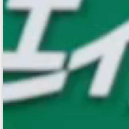
お店にLINEで相談する
無料
賃貸マンション
初期費用に注目
ｴﾝｸﾚｽﾄ博多PARKSIDE（311）
NEW
福岡市営地下鉄空港線/博多駅 徒歩18分
福岡県福岡市博多区美野島２丁目
築年数
1年未満
建物階数
15階建
新着
パノラマ
写真充実
無料オンライン相談可
インターネット無料
8.4
万円
管理費等：--
敷
なし
礼
25.2万
2階
1LDK
27.97㎡
画像 : 23枚
空室確認
電話で問合せ
無料