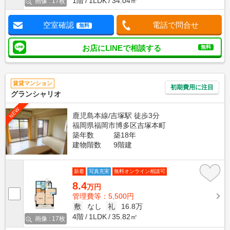
1階
1LDK
34.04㎡
画像 : 17枚
空室確認
電話で問合せ
無料
お店にLINEで相談する
無料
賃貸マンション
初期費用に注目
グランシャリオ
NEW
鹿児島本線/吉塚駅 徒歩3分
福岡県福岡市博多区吉塚本町
築年数
築18年
建物階数
9階建
新着
写真充実
無料オンライン相談可
8.4
万円
管理費等：5,500円
敷
なし
礼
16.8万
4階
1LDK
35.82㎡
画像 : 17枚