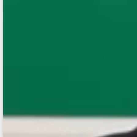
お店にLINEで相談する
無料
賃貸マンション
初期費用に注目
ｗｉｌｌ Ｄｏ 中洲
NEW
福岡市営地下鉄空港線/中洲川端駅 徒歩3分
福岡県福岡市博多区中洲５丁目
築年数
築19年
建物階数
15階建
新着
無料オンライン相談可
インターネット無料
13.9
万円
管理費等：4,000円
敷
なし
礼
13.9万
14階
1LDK
49.29㎡
画像 : 7枚
空室確認
電話で問合せ
無料
お店にLINEで相談する
無料