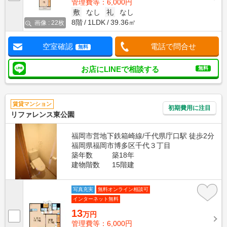
管理費等：6,000円
敷
なし
礼
なし
8階
1LDK
39.36㎡
画像 : 22枚
空室確認
電話で問合せ
無料
お店にLINEで相談する
無料
賃貸マンション
初期費用に注目
リファレンス東公園
福岡市営地下鉄箱崎線/千代県庁口駅 徒歩2分
福岡県福岡市博多区千代３丁目
築年数
築18年
建物階数
15階建
写真充実
無料オンライン相談可
インターネット無料
13
万円
管理費等：6,000円