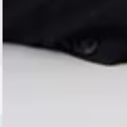
物件が見つからなかったら店舗に相談
まだネットに掲載していないオススメ賃貸物件がある場合がございます
エイブル店舗でお部屋探しの相談をする
2
3
4
11
…
1
エリア
福岡市博多区
変更する
詳細条件
【家賃】設定無し
変更する
この条件を保存する
福岡市博多区（福岡県）
周辺が得意なエイブル店舗で賃貸
物件（マンション・アパート）を探す