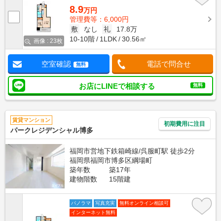
8.9
万円
管理費等：6,000円
敷
なし
礼
17.8万
10-10階
1LDK
30.56㎡
画像 : 23枚
空室確認
電話で問合せ
無料
お店にLINEで相談する
無料
賃貸マンション
初期費用に注目
パークレジデンシャル博多
福岡市営地下鉄箱崎線/呉服町駅 徒歩2分
福岡県福岡市博多区綱場町
築年数
築17年
建物階数
15階建
パノラマ
写真充実
無料オンライン相談可
インターネット無料