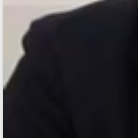
賃貸マンション
初期費用に注目
Ｖｏｌａｒｅ ＨＡＫＡＴＡ
福岡市営地下鉄箱崎線/呉服町駅 徒歩9分
福岡県福岡市博多区神屋町
築年数
築9年
建物階数
14階建
即入居
写真充実
無料オンライン相談可
インターネット無料
12
万円
管理費等：5,000円
敷
なし
礼
なし
13階
1LDK
40.91㎡
画像 : 23枚
空室確認
電話で問合せ
無料
お店にLINEで相談する
無料