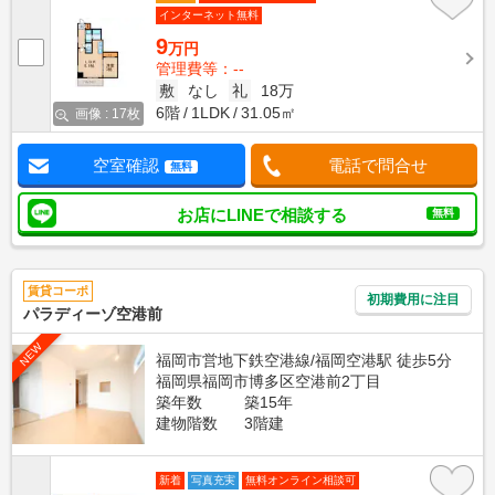
インターネット無料
9
万円
管理費等：--
敷
なし
礼
18万
6階
1LDK
31.05㎡
画像 : 17枚
空室確認
電話で問合せ
無料
お店にLINEで相談する
無料
賃貸コーポ
初期費用に注目
パラディーゾ空港前
NEW
福岡市営地下鉄空港線/福岡空港駅 徒歩5分
福岡県福岡市博多区空港前2丁目
築年数
築15年
建物階数
3階建
新着
写真充実
無料オンライン相談可