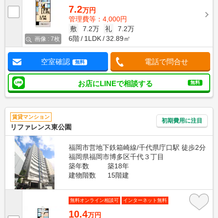
7.2
万円
管理費等：4,000円
敷
7.2万
礼
7.2万
6階
1LDK
32.89㎡
画像 : 7枚
空室確認
電話で問合せ
無料
お店にLINEで相談する
無料
賃貸マンション
初期費用に注目
リファレンス東公園
福岡市営地下鉄箱崎線/千代県庁口駅 徒歩2分
福岡県福岡市博多区千代３丁目
築年数
築18年
建物階数
15階建
無料オンライン相談可
インターネット無料
10.4
万円