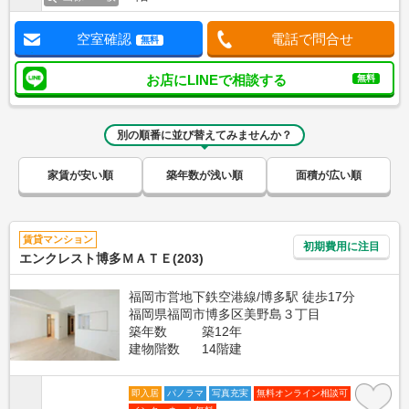
空室確認
電話で問合せ
無料
お店にLINEで相談する
無料
別の順番に並び替えてみませんか？
家賃が安い順
築年数が浅い順
面積が広い順
賃貸マンション
初期費用に注目
エンクレスト博多ＭＡＴＥ(203)
福岡市営地下鉄空港線/博多駅 徒歩17分
福岡県福岡市博多区美野島３丁目
築年数
築12年
建物階数
14階建
即入居
パノラマ
写真充実
無料オンライン相談可