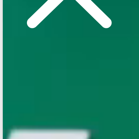
空室確認
電話で問合せ
無料
お店にLINEで相談する
無料
賃貸マンション
初期費用に注目
ｴﾝｸﾚｽﾄ博多PARKSIDE（305）
NEW
福岡市営地下鉄空港線/博多駅 徒歩18分
福岡県福岡市博多区美野島２丁目
築年数
1年未満
建物階数
15階建
新着
パノラマ
写真充実
無料オンライン相談可
インターネット無料
8.3
万円
管理費等：--
敷
なし
礼
24.9万
3階
1LDK
27.97㎡
画像 : 23枚
空室確認
電話で問合せ
無料