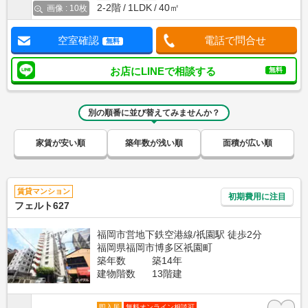
2-2階
1LDK
40㎡
画像 : 10枚
空室確認
電話で問合せ
無料
お店にLINEで相談する
無料
別の順番に並び替えてみませんか？
家賃が安い順
築年数が浅い順
面積が広い順
賃貸マンション
初期費用に注目
フェルト627
福岡市営地下鉄空港線/祇園駅 徒歩2分
福岡県福岡市博多区祇園町
築年数
築14年
建物階数
13階建
即入居
無料オンライン相談可