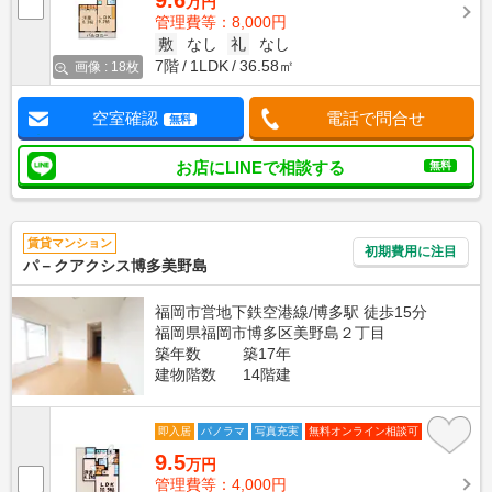
9.6
万円
管理費等：8,000円
敷
なし
礼
なし
7階
1LDK
36.58㎡
画像 : 18枚
空室確認
電話で問合せ
無料
お店にLINEで相談する
無料
賃貸マンション
初期費用に注目
パ－クアクシス博多美野島
福岡市営地下鉄空港線/博多駅 徒歩15分
福岡県福岡市博多区美野島２丁目
築年数
築17年
建物階数
14階建
即入居
パノラマ
写真充実
無料オンライン相談可
9.5
万円
管理費等：4,000円