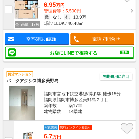
6.95
万円
管理費等：5,500円
敷
なし
礼
13.9万
1階
1LDK
40.48㎡
画像 : 17枚
空室確認
電話で問合せ
無料
お店にLINEで相談する
無料
賃貸マンション
初期費用に注目
パ－クアクシス博多美野島
福岡市営地下鉄空港線/博多駅 徒歩15分
福岡県福岡市博多区美野島２丁目
築年数
築17年
建物階数
14階建
写真充実
無料オンライン相談可
6.7
万円