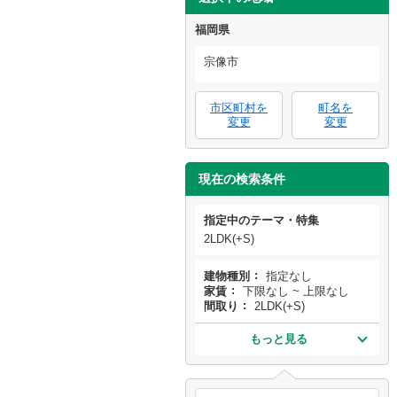
福岡県
宗像市
市区町村を
町名を
変更
変更
現在の検索条件
指定中のテーマ・特集
2LDK(+S)
建物種別
指定なし
家賃
下限なし ~ 上限なし
間取り
2LDK(+S)
もっと見る