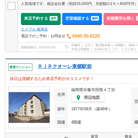
人気地域です。保証会社要（初回35,000円、月総額の1％＋800円/月
来店予約する
空室確認する
初期費用を聞く
無料
無料
エイブル 福津店
0940-35-8120
電話でのご予約・お問合せ
宗像市
土穴
鹿児島本線
赤間駅
西鉄バ
情報登録日
2026/07/24
大谷公民館前
2LDK(+S)
バス・トイレ別
ＲＪＲクオーレ東郷駅前
賃貸マンション
休日は混雑するため来店予約がオススメです！
福岡県宗像市田熊４丁目
住所
周辺地図
築年
1977年09月（築48年）
階建
4階建
家賃
敷金