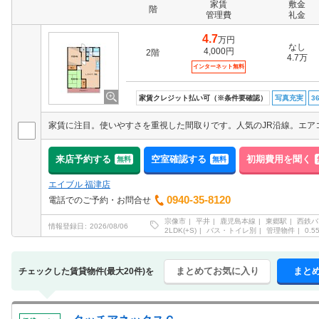
家賃
敷金
階
管理費
礼金
4.7
万円
なし
4,000円
2階
4.7万
インターネット無料
家賃クレジット払い可（※条件要確認）
写真充実
3
来店予約する
空室確認する
初期費用を聞く
無料
無料
エイブル 福津店
0940-35-8120
電話でのご予約・お問合せ
宗像市
平井
鹿児島本線
東郷駅
西鉄バ
情報登録日
2026/08/06
2LDK(+S)
バス・トイレ別
管理物件
0.
まとめてお気に入り
まと
チェックした賃貸物件(最大20件)を