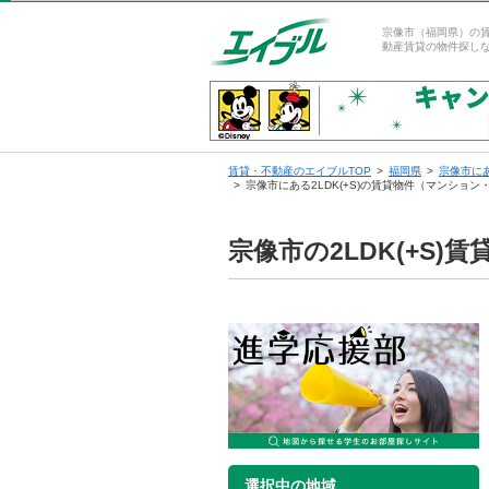
宗像市（福岡県）の賃
動産賃貸の物件探し
賃貸・不動産のエイブルTOP
福岡県
宗像市に
宗像市にある2LDK(+S)の賃貸物件（マンショ
宗像市の2LDK(+S
選択中の地域