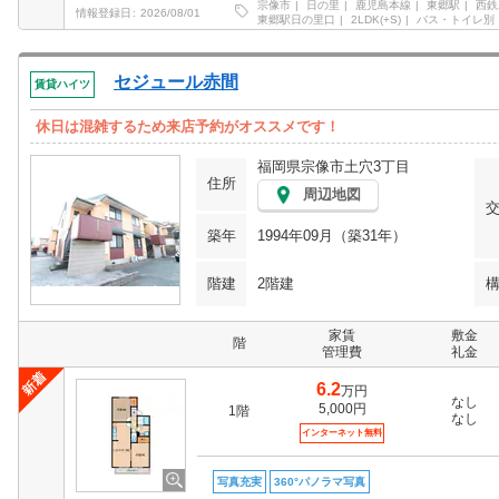
宗像市
日の里
鹿児島本線
東郷駅
西鉄
情報登録日
2026/08/01
東郷駅日の里口
2LDK(+S)
バス・トイレ別
セジュール赤間
賃貸ハイツ
休日は混雑するため来店予約がオススメです！
福岡県宗像市土穴3丁目
住所
周辺地図
築年
1994年09月（築31年）
階建
2階建
家賃
敷金
階
管理費
礼金
6.2
万円
なし
5,000円
1階
なし
インターネット無料
写真充実
360°パノラマ写真