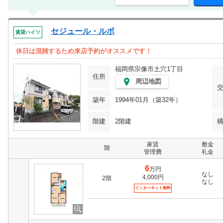
セジュール・ルポ
賃貸ハイツ
休日は混雑するため来店予約がオススメです！
福岡県宗像市土穴1丁目
住所
周辺地図
築年
1994年01月（築32年）
階建
2階建
家賃
敷金
階
管理費
礼金
6
万円
なし
4,000円
2階
なし
インターネット無料