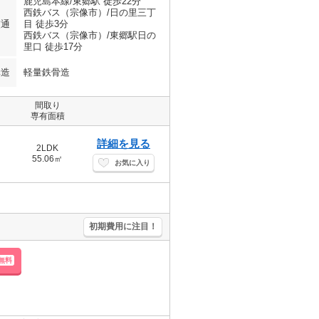
鹿児島本線/東郷駅 徒歩22分
西鉄バス（宗像市）/日の里三丁
交通
目 徒歩3分
西鉄バス（宗像市）/東郷駅日の
里口 徒歩17分
構造
軽量鉄骨造
間取り
専有面積
詳細を見る
2LDK
55.06㎡
お気に入り
初期費用に注目！
無料