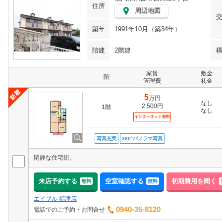
住所
周辺地図
築年
1991年10月（築34年）
階建
2階建
家賃
敷金
階
管理費
礼金
5
万円
なし
2,500円
1階
なし
インターネット無料
写真充実
360°パノラマ写真
閑静な住宅街。
来店予約する
空室確認する
初期費用を聞く
無料
無料
エイブル 福津店
0940-35-8120
電話でのご予約・お問合せ