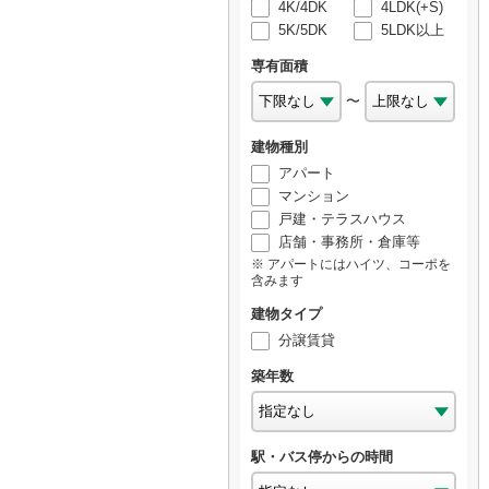
4K/4DK
4LDK(+S)
5K/5DK
5LDK以上
専有面積
〜
建物種別
アパート
マンション
戸建・テラスハウス
店舗・事務所・倉庫等
アパートにはハイツ、コーポを
含みます
建物タイプ
分譲賃貸
築年数
駅・バス停からの時間