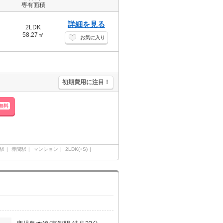
専有面積
詳細を見る
2LDK
58.27㎡
お気に入り
初期費用に注目！
無料
駅
赤間駅
マンション
2LDK(+S)