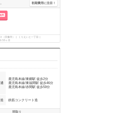
）。
初期費用に注目！
無料
ス（宗像市）
くりえいと一丁目
0.55ヶ月
鹿児島本線/東郷駅 徒歩2分
交通
鹿児島本線/東福間駅 徒歩46分
鹿児島本線/赤間駅 徒歩59分
構造
鉄筋コンクリート造
間取り