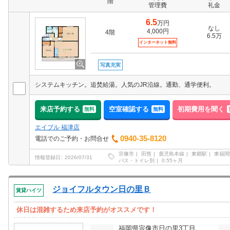
階
管理費
礼金
6.5
万円
なし
4,000円
4階
6.5万
インターネット無料
写真充実
システムキッチン。追焚給湯。人気のJR沿線。通勤、通学便利。
来店予約する
空室確認する
初期費用を聞く
無料
無料
エイブル 福津店
0940-35-8120
電話でのご予約・お問合せ
宗像市
田熊
鹿児島本線
東郷駅
東福間
情報登録日
2026/07/31
バス・トイレ別
0.55ヶ月
ジョイフルタウン日の里Ｂ
賃貸ハイツ
休日は混雑するため来店予約がオススメです！
福岡県宗像市日の里3丁目