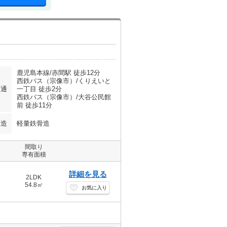
鹿児島本線/赤間駅 徒歩12分
西鉄バス（宗像市）/くりえいと
交通
一丁目 徒歩2分
西鉄バス（宗像市）/大谷公民館
前 徒歩11分
構造
軽量鉄骨造
間取り
専有面積
詳細を見る
2LDK
54.8㎡
お気に入り