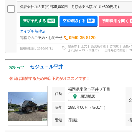
保証会社加入要(初回35,000円、月額総支払額の1％+800円/月)。
来店予約する
空室確認する
初期費用を聞く
無料
無料
エイブル 福津店
0940-35-8120
電話でのご予約・お問合せ
宗像市
土穴
鹿児島本線
赤間駅
西鉄バ
情報登録日
2026/07/31
ふれあいバス（宗像市）
三郎丸公民館前
2
セジュ－ル平井
賃貸ハイツ
休日は混雑するため来店予約がオススメです！
福岡県宗像市平井３丁目
住所
周辺地図
築年
1995年06月（築31年）
階建
2階建