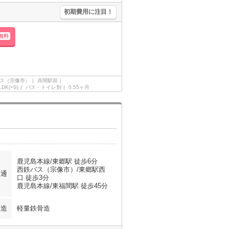
初期費用に注目！
無料
ス（宗像市）
赤間駅前
LDK(+S)
バス・トイレ別
0.55ヶ月
鹿児島本線/東郷駅 徒歩6分
西鉄バス（宗像市）/東郷駅西
交通
口 徒歩3分
鹿児島本線/東福間駅 徒歩45分
構造
軽量鉄骨造