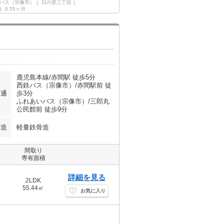
バス（宗像市）
日の里三丁目
0.55ヶ月
鹿児島本線/赤間駅 徒歩5分
西鉄バス（宗像市）/赤間駅前 徒
交通
歩3分
ふれあいバス（宗像市）/三郎丸
公民館前 徒歩9分
構造
軽量鉄骨造
間取り
専有面積
詳細を見る
2LDK
55.44㎡
お気に入り