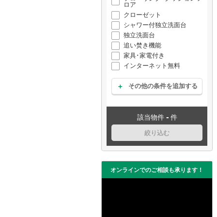
ロア
クローゼット
シャワー付独立洗面台
独立洗面台
追い焚き機能
家具･家電付き
インターネット無料
その他の条件を追加する
-
該当物件
件
絞り込む
オンラインでのご相談も承ります！