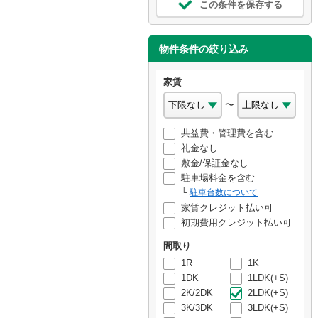
この条件を保存する
物件条件の絞り込み
家賃
〜
共益費・管理費を含む
礼金なし
敷金/保証金なし
駐車場料金を含む
駐車台数について
家賃クレジット払い可
初期費用クレジット払い可
間取り
1R
1K
1DK
1LDK(+S)
2K/2DK
2LDK(+S)
3K/3DK
3LDK(+S)