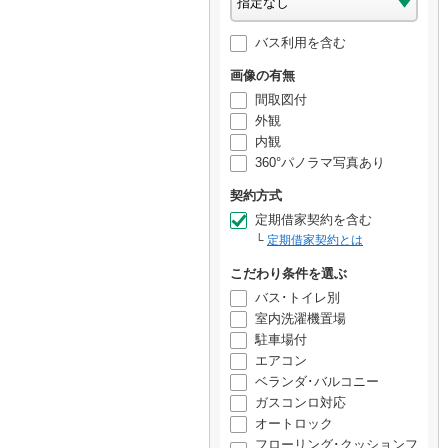
バス利用を含む
画像の有無
間取図付
外観
内観
360°パノラマ写真あり
契約方式
定期借家契約を含む
定期借家契約とは
こだわり条件を選ぶ
バス･トイレ別
室内洗濯機置場
駐車場付
エアコン
ベランダ･バルコニー
ガスコンロ対応
オートロック
フローリング･クッションフ