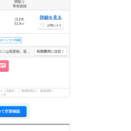
間取り
専有面積
詳細を見る
2LDK
52.8㎡
お気に入り
60°パノラマ写真
家賃に注目。使いやすさを重視した間取りです。人気のJR沿線。エアコンは残置物。退室時清掃料47,000円。J:COM320M Wi-Fi無料。クレジットで家賃支払可。駐車場2台可(1台目と同額)。
初期費用に注目！
無料
ス（宗像市）
東郷駅西口
東福間駅
55ヶ月
めて空室確認