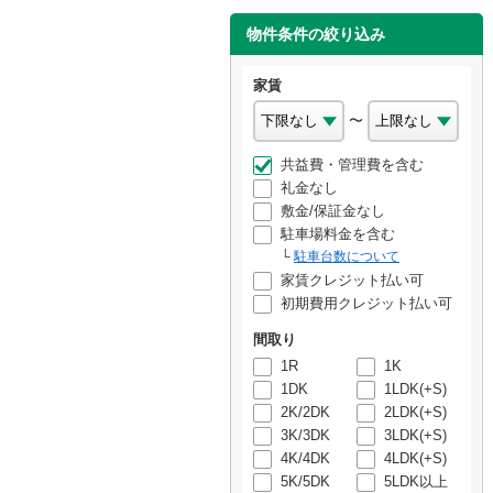
物件条件の絞り込み
家賃
〜
共益費・管理費を含む
礼金なし
敷金/保証金なし
駐車場料金を含む
駐車台数について
家賃クレジット払い可
初期費用クレジット払い可
間取り
1R
1K
1DK
1LDK(+S)
2K/2DK
2LDK(+S)
3K/3DK
3LDK(+S)
4K/4DK
4LDK(+S)
5K/5DK
5LDK以上