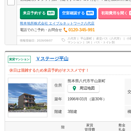
来店予約する
空室確認する
初期費用を聞く
無料
無料
熊本地所株式会社 エイブルネットワーク八代店
0120-345-991
電話でのご予約・お問合せ
八代市
平山新町
産交バス（八代市）
小
情報登録日
2026/08/07
マンション
1K
バス・トイレ別
Ｖステージ平山
賃貸マンション
休日は混雑するため来店予約がオススメです！
熊本県八代市平山新町
住所
周辺地図
築年
1996年03月（築30年）
階建
3階建
家賃
敷金
階
管理費
礼金