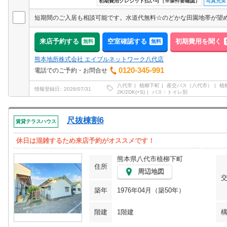
初期費用クレジット払い可（※条件要確認）
写真充実
来店予約する
空室確認する
初期費用を聞く
無料
無料
熊本地所株式会社 エイブルネットワーク八代店
0120-345-991
電話でのご予約・お問合せ
八代市
植柳下町
産交バス（八代市）
植
情報登録日
2026/07/31
2K/2DK(+S)
バス・トイレ別
尺抜棟割6
賃貸テラスハウス
休日は混雑するため来店予約がオススメです！
熊本県八代市植柳下町
住所
周辺地図
築年
1976年04月（築50年）
階建
1階建