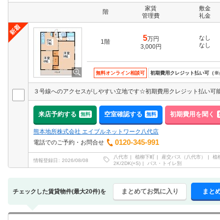
家賃
敷金
階
管理費
礼金
5
なし
万円
1階
なし
3,000円
無料オンライン相談可
初期費用クレジット払い可（※
来店予約する
空室確認する
初期費用を聞く
無料
無料
熊本地所株式会社 エイブルネットワーク八代店
0120-345-991
電話でのご予約・お問合せ
八代市
植柳下町
産交バス（八代市）
植
情報登録日
2026/08/08
2K/2DK(+S)
バス・トイレ別
まとめてお気に入り
まと
チェックした賃貸物件(最大20件)を