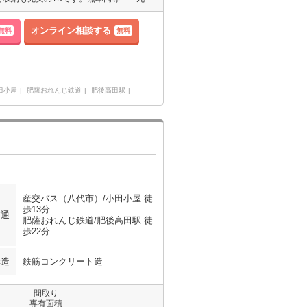
オンライン相談する
無料
無料
田小屋
肥薩おれんじ鉄道
肥後高田駅
産交バス（八代市）/小田小屋 徒
歩13分
交通
肥薩おれんじ鉄道/肥後高田駅 徒
歩22分
構造
鉄筋コンクリート造
間取り
専有面積