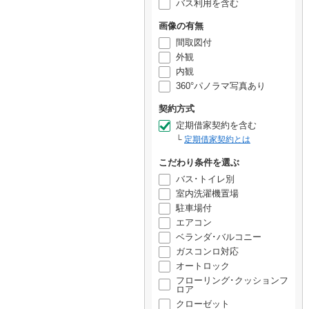
バス利用を含む
画像の有無
間取図付
外観
内観
360°パノラマ写真あり
契約方式
定期借家契約を含む
定期借家契約とは
こだわり条件を選ぶ
バス･トイレ別
室内洗濯機置場
駐車場付
エアコン
ベランダ･バルコニー
ガスコンロ対応
オートロック
フローリング･クッションフ
ロア
クローゼット