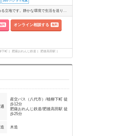
360°パノラマ写真
短期間のご入居も相談可能です。水道代無料☆のどかな田園地帯が望める立地です。静かな環境で生活を送りたい人は一度見てみませんか(^-^)初期費用・家賃カード払い可☆【2年間家賃2,000円減額相談可能！】
オンライン相談する
無料
無料
柳下町
肥薩おれんじ鉄道
肥後高田駅
産交バス（八代市）/植柳下町 徒
歩12分
交通
肥薩おれんじ鉄道/肥後高田駅 徒
歩25分
構造
木造