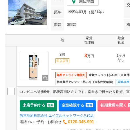
周辺地図
築年
1995年03月（築31年）
階建
3階建
家賃
敷金
階
管理費
礼金
3階
3
1ヶ月
万円
なし
--
即入居可
無料オンライン相談可
家賃クレジット払い可（※条件
初期費用クレジット払い可（※条件要確認）
写真充実
来店予約する
空室確認する
初期費用を聞く
無料
無料
熊本地所株式会社 エイブルネットワーク八代店
0120-345-991
電話でのご予約・お問合せ