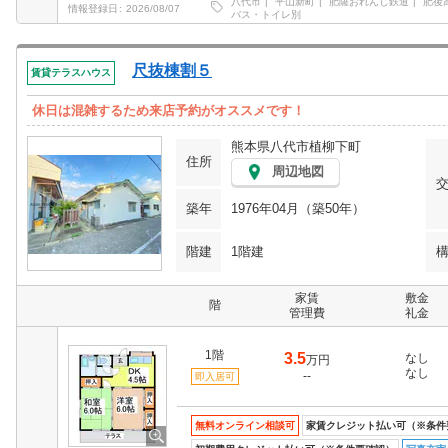
八代市
平山新町
肥薩おれんじ鉄道
肥後
情報登録日
2026/08/07
バス・トイレ別
尺抜棟割５
賃貸テラスハウス
休日は混雑するため来店予約がオススメです！
熊本県八代市植柳下町
住所
周辺地図
築年
1976年04月（築50年）
階建
1階建
家賃
敷金
階
管理費
礼金
1階
3.5
なし
万円
なし
--
即入居可
無料オンライン相談可
家賃クレジット払い可（※条件