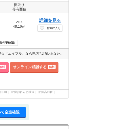
間取り
専有面積
詳細を見る
2DK
48.16㎡
お気に入り
条件要確認）
３号線へのアクセスがしやすい立地です☆初期費用クレジット払い可能☆『エイブル』なら県内7店舗♪あなたの近くのお店で探せる☆
オンライン相談する
無料
無料
柳下町
肥薩おれんじ鉄道
肥後高田駅
めて空室確認