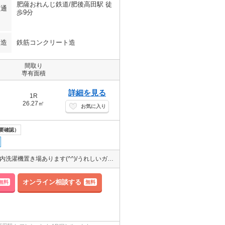
肥薩おれんじ鉄道/肥後高田駅 徒
交通
歩9分
構造
鉄筋コンクリート造
間取り
専有面積
詳細を見る
1R
26.27㎡
お気に入り
要確認）
コンビニへ徒歩6分、肥後高田駅近くです。南向きで日当たり良好、室内洗濯機置き場あります(^^)/うれしいガスコンロ1口付きで、初めてのおひとり暮らしにもおすすめです。
オンライン相談する
無料
無料