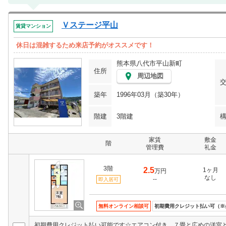
Ｖステージ平山
賃貸マンション
休日は混雑するため来店予約がオススメです！
熊本県八代市平山新町
住所
周辺地図
築年
1996年03月（築30年）
階建
3階建
家賃
敷金
階
管理費
礼金
3階
2.5
1ヶ月
万円
なし
--
即入居可
無料オンライン相談可
初期費用クレジット払い可（※