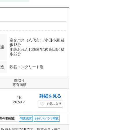
産交バス（八代市）/小田小屋 徒
歩13分
交通
肥薩おれんじ鉄道/肥後高田駅 徒
歩22分
構造
鉄筋コンクリート造
間取り
専有面積
詳細を見る
1K
26.53㎡
お気に入り
条件要確認）
写真充実
360°パノラマ写真
初期費用クレジット払い可能です☆エアコン付き、７畳と広めの洋室と収納も充実の1Kです。熊本高専・中九州短期大学まで1.5㎞圏内。のどかな周辺環境で勉学に励む方にも、のんびり一人暮らしの方にもおススメの賃料控えめなお部屋です(^-^)