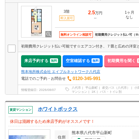
3階
2.5
1ヶ月
万円
なし
--
即入居可
無料オンライン相談可
初期費用クレジット払い可（※
来店予約する
空室確認する
初期費用を聞く
無料
無料
熊本地所株式会社 エイブルネットワーク八代店
0120-345-991
電話でのご予約・お問合せ
八代市
平山新町
産交バス（八代市）
小
情報登録日
2026/08/07
マンション
1K
バス・トイレ別
ホワイトボックス
賃貸マンション
休日は混雑するため来店予約がオススメです！
熊本県八代市平山新町
住所