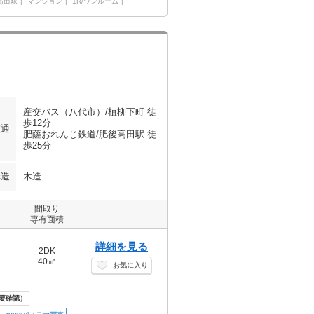
高田駅
マンション
1R/ワンルーム
産交バス（八代市）/植柳下町 徒
歩12分
交通
肥薩おれんじ鉄道/肥後高田駅 徒
歩25分
構造
木造
間取り
専有面積
詳細を見る
2DK
40㎡
お気に入り
要確認）