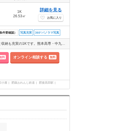
詳細を見る
1K
26.53㎡
お気に入り
条件要確認）
写真充実
360°パノラマ写真
初期費用クレジット払い可能です☆エアコン付き、７畳と広めの洋室と収納も充実の1Kです。熊本高専・中九州短期大学まで1.5㎞圏内。のどかな周辺環境で勉学に励む方にも、のんびり一人暮らしの方にもおススメの賃料控えめなお部屋です(^-^)
オンライン相談する
無料
無料
田小屋
肥薩おれんじ鉄道
肥後高田駅