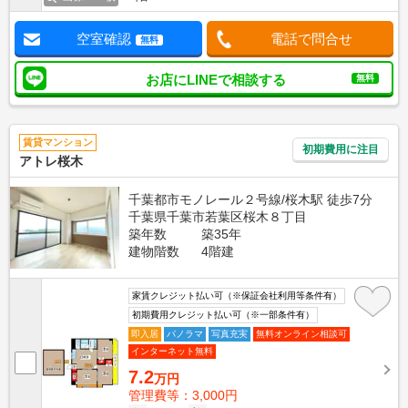
空室確認
電話で問合せ
無料
お店にLINEで相談する
無料
賃貸マンション
初期費用に注目
アトレ桜木
千葉都市モノレール２号線/桜木駅 徒歩7分
千葉県千葉市若葉区桜木８丁目
築年数
築35年
建物階数
4階建
家賃クレジット払い可（※保証会社利用等条件有）
初期費用クレジット払い可（※一部条件有）
即入居
パノラマ
写真充実
無料オンライン相談可
インターネット無料
7.2
万円
管理費等：3,000円