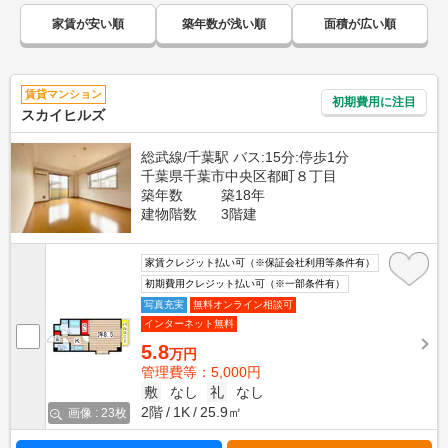
家賃が安い順
築年数が浅い順
面積が広い順
賃貸マンション
初期費用に注目
スカイヒルズ
総武線/千葉駅 バス:15分:停歩1分
千葉県千葉市中央区都町８丁目
築年数
築18年
建物階数
3階建
家賃クレジット払い可（※保証会社利用等条件有）
初期費用クレジット払い可（※一部条件有）
写真充実
無料オンライン相談可
インターネット無料
5.8
万円
管理費等：5,000円
敷
なし
礼
なし
2階
1K
25.9㎡
画像 : 23枚