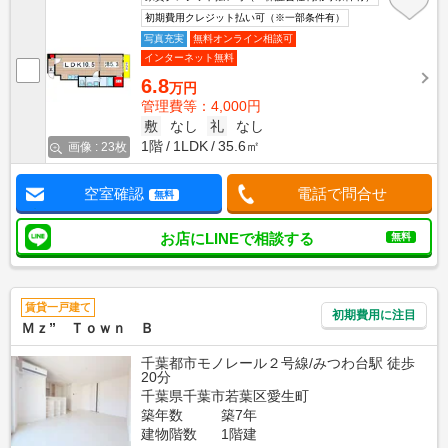
初期費用クレジット払い可（※一部条件有）
写真充実
無料オンライン相談可
インターネット無料
6.8
万円
管理費等：4,000円
敷
なし
礼
なし
1階
1LDK
35.6㎡
画像 : 23枚
空室確認
電話で問合せ
無料
お店にLINEで相談する
無料
賃貸一戸建て
初期費用に注目
Ｍｚ” Ｔｏｗｎ Ｂ
千葉都市モノレール２号線/みつわ台駅 徒歩
20分
千葉県千葉市若葉区愛生町
築年数
築7年
建物階数
1階建