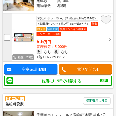
築年数
築10年
建物階数
3階建
家賃クレジット払い可（※保証会社利用等条件有）
初期費用クレジット払い可（※一部条件有）
新着
即入居
写真充実
無料オンライン相談可
インターネット無料
5.5
万円
管理費等：5,000円
敷
なし
礼
なし
1階
1R
29.83㎡
画像 : 23枚
空室確認
電話で問合せ
無料
お店にLINEで相談する
無料
賃貸一戸建て
初期費用に注目
若松町貸家
千葉都市モノレール２号線/桜木駅 徒歩7分