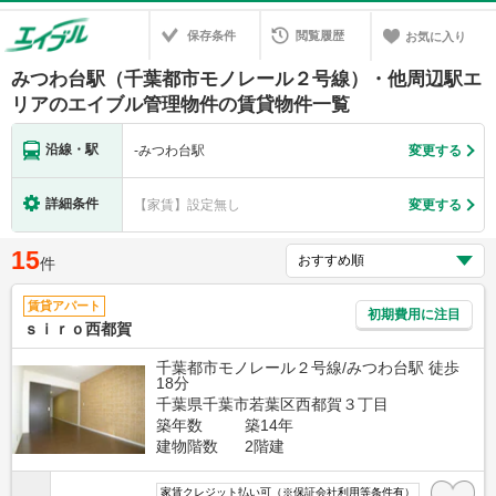
保存条件
閲覧履歴
お気に入り
みつわ台駅（千葉都市モノレール２号線）・他周辺駅エ
リアのエイブル管理物件の賃貸物件一覧
沿線・駅
-
みつわ台駅
変更する
詳細条件
【家賃】設定無し
変更する
15
件
賃貸アパート
初期費用に注目
ｓｉｒｏ西都賀
千葉都市モノレール２号線/みつわ台駅 徒歩
18分
千葉県千葉市若葉区西都賀３丁目
築年数
築14年
建物階数
2階建
家賃クレジット払い可（※保証会社利用等条件有）