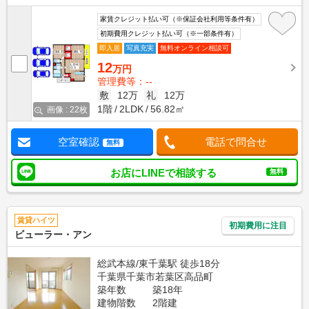
家賃クレジット払い可（※保証会社利用等条件有）
初期費用クレジット払い可（※一部条件有）
即入居
写真充実
無料オンライン相談可
12
万円
管理費等：--
敷
12万
礼
12万
1階
2LDK
56.82㎡
画像 : 22枚
空室確認
電話で問合せ
無料
お店にLINEで相談する
無料
賃貸ハイツ
初期費用に注目
ビューラー・アン
総武本線/東千葉駅 徒歩18分
千葉県千葉市若葉区高品町
築年数
築18年
建物階数
2階建