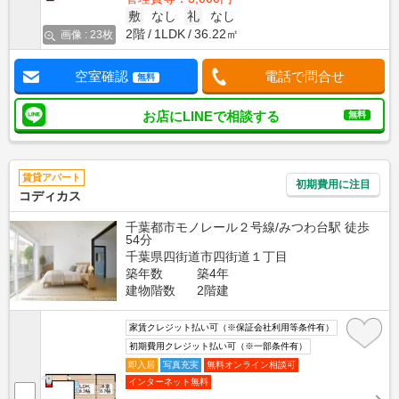
敷
なし
礼
なし
2階
1LDK
36.22㎡
画像 : 23枚
空室確認
電話で問合せ
無料
お店にLINEで相談する
無料
賃貸アパート
初期費用に注目
コディカス
千葉都市モノレール２号線/みつわ台駅 徒歩
54分
千葉県四街道市四街道１丁目
築年数
築4年
建物階数
2階建
家賃クレジット払い可（※保証会社利用等条件有）
初期費用クレジット払い可（※一部条件有）
即入居
写真充実
無料オンライン相談可
インターネット無料