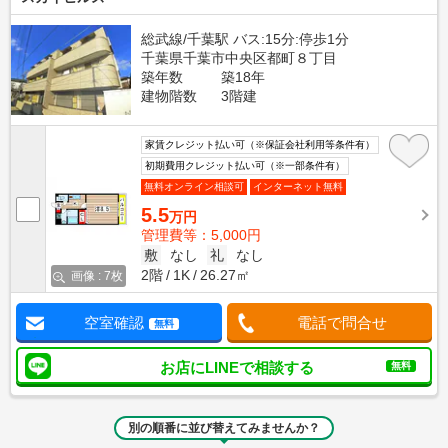
総武線/千葉駅 バス:15分:停歩1分
千葉県千葉市中央区都町８丁目
築年数
築18年
建物階数
3階建
家賃クレジット払い可（※保証会社利用等条件有）
初期費用クレジット払い可（※一部条件有）
無料オンライン相談可
インターネット無料
5.5
万円
管理費等：5,000円
敷
なし
礼
なし
2階
1K
26.27㎡
画像 : 7枚
空室確認
電話で問合せ
無料
お店にLINEで相談する
無料
別の順番に並び替えてみませんか？