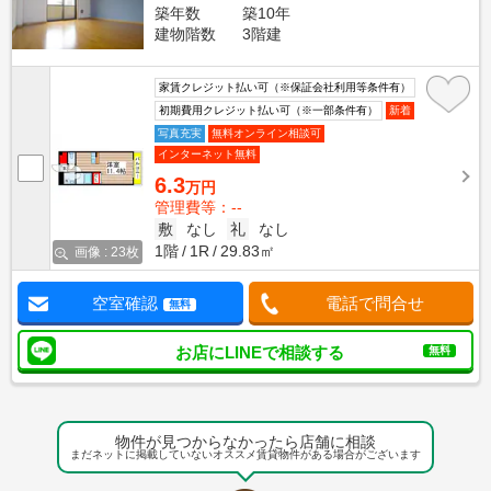
築年数
築10年
建物階数
3階建
家賃クレジット払い可（※保証会社利用等条件有）
初期費用クレジット払い可（※一部条件有）
新着
写真充実
無料オンライン相談可
インターネット無料
6.3
万円
管理費等：--
敷
なし
礼
なし
1階
1R
29.83㎡
画像 : 23枚
空室確認
電話で問合せ
無料
お店にLINEで相談する
無料
物件が見つからなかったら店舗に相談
まだネットに掲載していないオススメ賃貸物件がある場合がございます