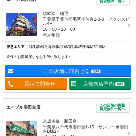
賃貸物件一覧へ
総武線 稲毛
千葉県千葉市稲毛区小仲台2-3-8 アクシスビ
ル4F
10：00～18：00
年末年始
得意エリア
稲毛駅/稲毛海岸駅/京成稲毛駅/西千葉駅/穴川駅
皆様のお部屋探しをお手伝い致します♪
この店舗に問合せる
無料
電話で問合せ
店舗来店予約
無料
この店舗の掲載
エイブル勝田台店
賃貸物件一覧へ
京成本線 勝田台
千葉県八千代市勝田台1-15 サンコーポ勝田
台B棟1F