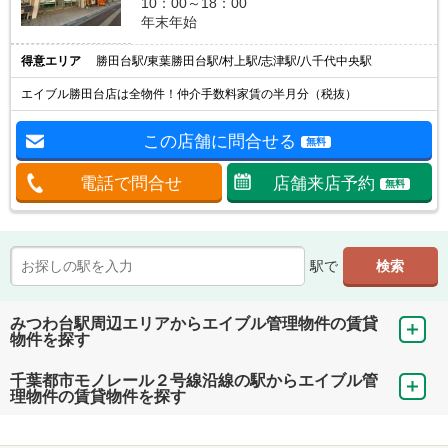
10：00～18：00
年末年始
得意エリア
勝田台駅/東葉勝田台駅/村上駅/志津駅/八千代中央駅
エイブル勝田台店は全物件！仲介手数料家賃の半月分（税抜）
この店舗に問合せる
無料
電話で問合せ
店舗来店予約
無料
駅で
みつわ台駅周辺エリアからエイブル管理物件の賃貸
物件を探す
千葉都市モノレール２号線沿線の駅からエイブル管
理物件の賃貸物件を探す