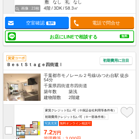
敷
なし
礼
なし
4階
3DK
58.3㎡
画像 : 23枚
空室確認
電話で問合せ
無料
お店にLINEで相談する
無料
賃貸コーポ
初期費用に注目
ＢｅｓｔＳｔａｇｅ四街道Ⅰ
千葉都市モノレール２号線/みつわ台駅 徒歩
54分
千葉県四街道市四街道
築年数
築浅
建物階数
2階建
家賃クレジット払い可（※保証会社利用等条件有）
初期費用クレジット払い可（※一部条件有）
写真充実
無料オンライン相談可
7.2
万円
管理費等：3,000円