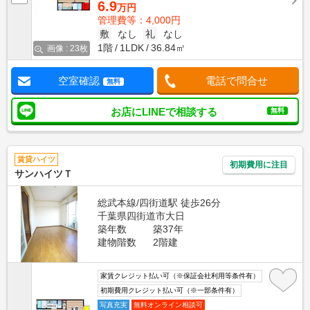
6.9
万円
管理費等：4,000円
敷
なし
礼
なし
1階
1LDK
36.84㎡
画像 : 23枚
空室確認
電話で問合せ
無料
お店にLINEで相談する
無料
賃貸ハイツ
初期費用に注目
サンハイツＴ
総武本線/四街道駅 徒歩26分
千葉県四街道市大日
築年数
築37年
建物階数
2階建
家賃クレジット払い可（※保証会社利用等条件有）
初期費用クレジット払い可（※一部条件有）
写真充実
無料オンライン相談可