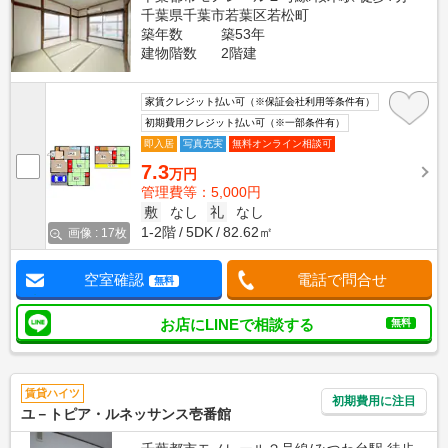
千葉県千葉市若葉区若松町
築年数
築53年
建物階数
2階建
家賃クレジット払い可（※保証会社利用等条件有）
初期費用クレジット払い可（※一部条件有）
即入居
写真充実
無料オンライン相談可
7.3
万円
管理費等：5,000円
敷
なし
礼
なし
1-2階
5DK
82.62㎡
画像 : 17枚
空室確認
電話で問合せ
無料
お店にLINEで相談する
無料
賃貸ハイツ
初期費用に注目
ユ－トピア・ルネッサンス壱番館