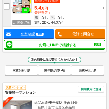
無料オンライン相談可
5.4
万円
管理費等：--
敷
なし
礼
なし
3階
2DK
44.37㎡
画像 : 7枚
空室確認
電話で問合せ
無料
お店にLINEで相談する
無料
別の順番に並び替えてみませんか？
家賃が安い順
築年数が浅い順
面積が広い順
賃貸マンション
初期費用に注目
安藤第一マンション
NEW
総武本線/東千葉駅 徒歩14分
千葉県千葉市若葉区高品町