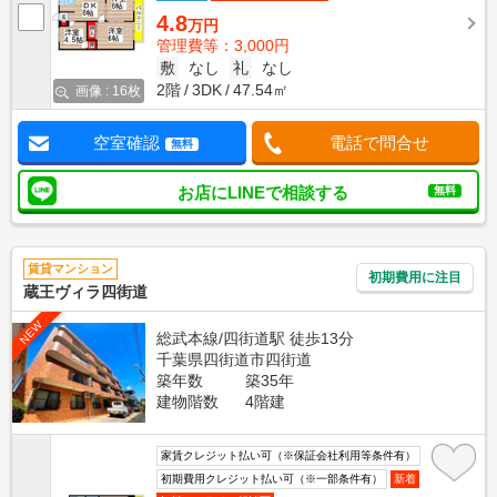
4.8
万円
管理費等：3,000円
敷
なし
礼
なし
2階
3DK
47.54㎡
画像 : 16枚
空室確認
電話で問合せ
無料
お店にLINEで相談する
無料
賃貸マンション
初期費用に注目
蔵王ヴィラ四街道
NEW
総武本線/四街道駅 徒歩13分
千葉県四街道市四街道
築年数
築35年
建物階数
4階建
家賃クレジット払い可（※保証会社利用等条件有）
初期費用クレジット払い可（※一部条件有）
新着