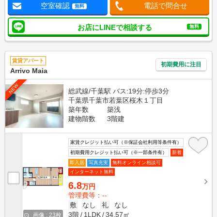
空室確認
電話で問合せ
無料
お店にLINEで相談する
無料
賃貸アパート
初期費用に注目
Arrivo Maia
NEW
総武線/千葉駅 バス:19分:停歩3分
千葉県千葉市若葉区桜木１丁目
築年数
築浅
建物階数
3階建
家賃クレジット払い可（※保証会社利用等条件有）
初期費用クレジット払い可（※一部条件有）
新着
即入居
写真充実
無料オンライン相談可
インターネット無料
6.8
万円
管理費等：--
敷
なし
礼
なし
3階
1LDK
34.57㎡
画像 : 23枚