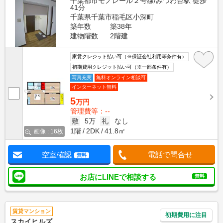
千葉都市モノレール２号線/みつわ台駅 徒歩
41分
千葉県千葉市稲毛区小深町
築年数
築38年
建物階数
2階建
家賃クレジット払い可（※保証会社利用等条件有）
初期費用クレジット払い可（※一部条件有）
写真充実
無料オンライン相談可
インターネット無料
5
万円
管理費等：--
敷
5万
礼
なし
1階
2DK
41.8㎡
画像 : 16枚
空室確認
電話で問合せ
無料
お店にLINEで相談する
無料
賃貸マンション
初期費用に注目
スカイヒルズ