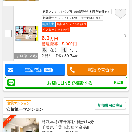
家賃クレジット払い可（※保証会社利用等条件有）
初期費用クレジット払い可（※一部条件有）
写真充実
無料オンライン相談可
インターネット無料
6.3
万円
管理費等：5,000円
敷
なし
礼
なし
2階
1LDK
39.74㎡
画像 : 23枚
空室確認
電話で問合せ
無料
お店にLINEで相談する
無料
賃貸マンション
初期費用に注目
安藤第一マンション
NEW
総武本線/東千葉駅 徒歩14分
千葉県千葉市若葉区高品町