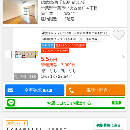
総武線/西千葉駅 徒歩7分
千葉県千葉市中央区登戸４丁目
築年数
築24年
建物階数
2階建
家賃クレジット払い可（※保証会社利用等条件有）
初期費用クレジット払い可（※一部条件有）
写真充実
無料オンライン相談可
インターネット無料
5.5
万円
管理費等：7,000円
敷
なし
礼
なし
1階
1K
22.54㎡
画像 : 23枚
空室確認
電話で問合せ
無料
お店にLINEで相談する
無料
賃貸アパート
初期費用に注目
Ｅｄｇｅｗａｔｅｒ Ｃｏｕｒｔ