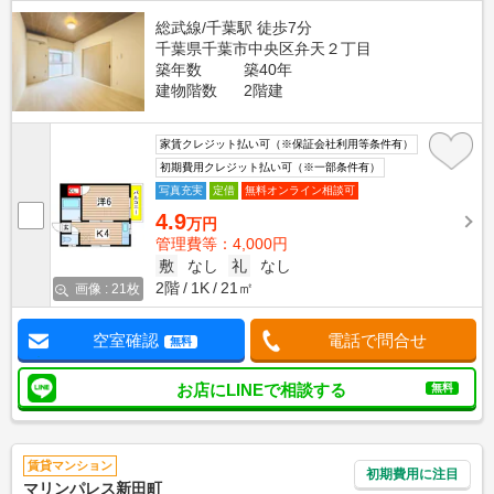
総武線/千葉駅 徒歩7分
千葉県千葉市中央区弁天２丁目
築年数
築40年
建物階数
2階建
家賃クレジット払い可（※保証会社利用等条件有）
初期費用クレジット払い可（※一部条件有）
写真充実
定借
無料オンライン相談可
4.9
万円
管理費等：4,000円
敷
なし
礼
なし
2階
1K
21㎡
画像 : 21枚
空室確認
電話で問合せ
無料
お店にLINEで相談する
無料
賃貸マンション
初期費用に注目
マリンパレス新田町