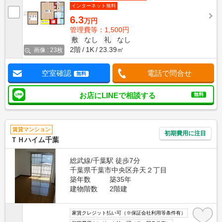
インターネット無料
6.3
万円
管理費等：1,500円
敷
なし
礼
なし
2階
1K
23.39㎡
画像 : 23枚
空室確認
電話で問合せ
無料
お店にLINEで相談する
無料
賃貸マンション
初期費用に注目
ＴＨハイム千葉
総武線/千葉駅 徒歩7分
千葉県千葉市中央区弁天２丁目
築年数
築35年
建物階数
2階建
家賃クレジット払い可（※保証会社利用等条件有）