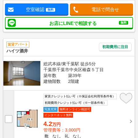
空室確認
電話で問合せ
無料
お店にLINEで相談する
無料
賃貸アパート
初期費用に注目
ハイツ酒井
総武本線/東千葉駅 徒歩5分
千葉県千葉市中央区椿森５丁目
築年数
築39年
建物階数
2階建
家賃クレジット払い可（※保証会社利用等条件有）
初期費用クレジット払い可（※一部条件有）
写真充実
無料オンライン相談可
インターネット無料
4.2
万円
管理費等：3,000円
敷
なし
礼
なし