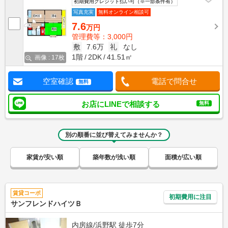
初期費用クレジット払い可（※一部条件有）
写真充実
無料オンライン相談可
7.6
万円
管理費等：3,000円
敷
7.6万
礼
なし
1階
2DK
41.51㎡
画像 : 17枚
空室確認
電話で問合せ
無料
お店にLINEで相談する
無料
別の順番に並び替えてみませんか？
家賃が安い順
築年数が浅い順
面積が広い順
賃貸コーポ
初期費用に注目
サンフレンドハイツＢ
内房線/浜野駅 徒歩7分