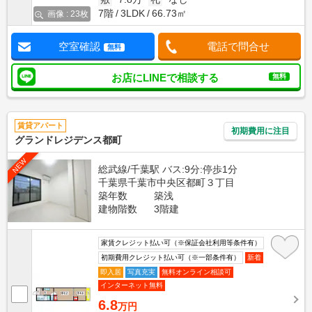
7階
3LDK
66.73㎡
画像 : 23枚
空室確認
電話で問合せ
無料
お店にLINEで相談する
無料
賃貸アパート
初期費用に注目
グランドレジデンス都町
NEW
総武線/千葉駅 バス:9分:停歩1分
千葉県千葉市中央区都町３丁目
築年数
築浅
建物階数
3階建
家賃クレジット払い可（※保証会社利用等条件有）
初期費用クレジット払い可（※一部条件有）
新着
即入居
写真充実
無料オンライン相談可
インターネット無料
6.8
万円