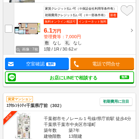
家賃クレジット払い可（※保証会社利用等条件有）
初期費用クレジット払い可（※一部条件有）
新着
無料オンライン相談可
インターネット無料
6.1
万円
管理費等：7,000円
敷
なし
礼
なし
1階
1R
30.62㎡
画像 : 7枚
空室確認
電話で問合せ
無料
お店にLINEで相談する
無料
賃貸マンション
初期費用に注目
ｴｸｾﾚﾝﾄｼﾃｨ千葉県庁前（302）
NEW
千葉都市モノレール１号線/県庁前駅 徒歩4分
千葉県千葉市中央区市場町
築年数
築7年
建物階数
13階建