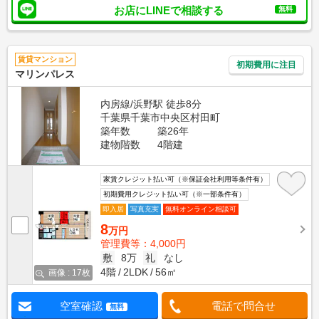
お店にLINEで相談する
無料
賃貸マンション
初期費用に注目
マリンパレス
内房線/浜野駅 徒歩8分
千葉県千葉市中央区村田町
築年数
築26年
建物階数
4階建
家賃クレジット払い可（※保証会社利用等条件有）
初期費用クレジット払い可（※一部条件有）
即入居
写真充実
無料オンライン相談可
8
万円
管理費等：4,000円
敷
8万
礼
なし
4階
2LDK
56㎡
画像 : 17枚
空室確認
電話で問合せ
無料