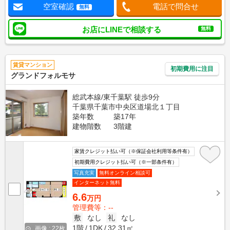
空室確認
電話で問合せ
無料
お店にLINEで相談する
無料
賃貸マンション
初期費用に注目
グランドフォルモサ
総武本線/東千葉駅 徒歩9分
千葉県千葉市中央区道場北１丁目
築年数
築17年
建物階数
3階建
家賃クレジット払い可（※保証会社利用等条件有）
初期費用クレジット払い可（※一部条件有）
写真充実
無料オンライン相談可
インターネット無料
6.6
万円
管理費等：--
敷
なし
礼
なし
1階
1DK
32.31㎡
画像 : 22枚