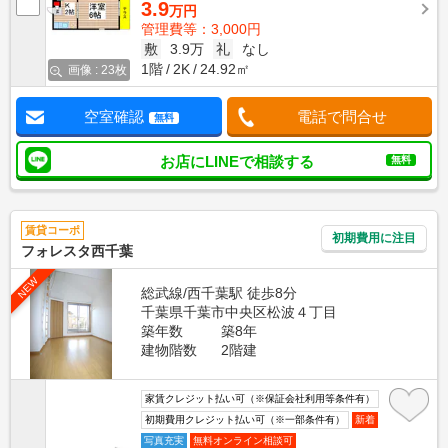
3.9
万円
管理費等：3,000円
敷
3.9万
礼
なし
1階
2K
24.92㎡
画像 : 23枚
空室確認
電話で問合せ
無料
お店にLINEで相談する
無料
賃貸コーポ
初期費用に注目
フォレスタ西千葉
NEW
総武線/西千葉駅 徒歩8分
千葉県千葉市中央区松波４丁目
築年数
築8年
建物階数
2階建
家賃クレジット払い可（※保証会社利用等条件有）
初期費用クレジット払い可（※一部条件有）
新着
写真充実
無料オンライン相談可