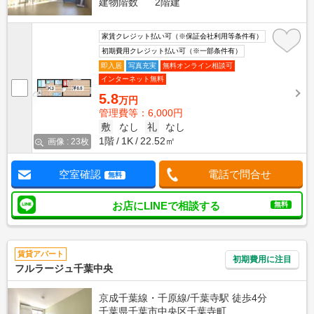
建物階数
2階建
家賃クレジット払い可（※保証会社利用等条件有）
初期費用クレジット払い可（※一部条件有）
即入居
写真充実
無料オンライン相談可
インターネット無料
5.8
万円
管理費等：6,000円
敷
なし
礼
なし
1階
1K
22.52㎡
画像 : 23枚
空室確認
電話で問合せ
無料
お店にLINEで相談する
無料
賃貸アパート
初期費用に注目
フルラージュ千葉中央
京成千葉線・千原線/千葉寺駅 徒歩4分
千葉県千葉市中央区千葉寺町