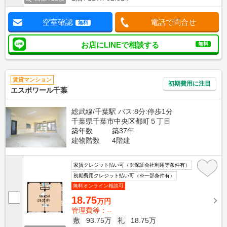
空室確認
電話で問合せ
無料
お店にLINEで相談する
無料
賃貸マンション
初期費用に注目
エスポワール千葉
総武線/千葉駅 バス:8分:停歩1分
千葉県千葉市中央区都町５丁目
築年数
築37年
建物階数
4階建
家賃クレジット払い可（※保証会社利用等条件有）
初期費用クレジット払い可（※一部条件有）
無料オンライン相談可
18.75
万円
管理費等：--
敷
93.75万
礼
18.75万