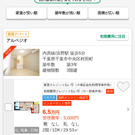
家賃が安い順
築年数が浅い順
面積が広い順
賃貸アパート
初期費用に注目
アルペジオ
NEW
内房線/浜野駅 徒歩5分
千葉県千葉市中央区村田町
築年数
築3年
建物階数
3階建
家賃クレジット払い可（※保証会社利用等条件有）
初期費用クレジット払い可（※一部条件有）
新着
写真充実
無料オンライン相談可
インターネット無料
6.5
万円
管理費等：5,000円
敷
なし
礼
なし
2階
1DK
29.53㎡
画像 : 23枚