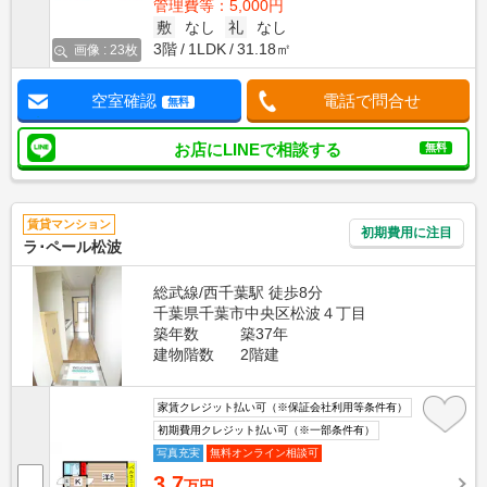
管理費等：5,000円
敷
なし
礼
なし
3階
1LDK
31.18㎡
画像 : 23枚
空室確認
電話で問合せ
無料
お店にLINEで相談する
無料
賃貸マンション
初期費用に注目
ラ･ペール松波
総武線/西千葉駅 徒歩8分
千葉県千葉市中央区松波４丁目
築年数
築37年
建物階数
2階建
家賃クレジット払い可（※保証会社利用等条件有）
初期費用クレジット払い可（※一部条件有）
写真充実
無料オンライン相談可
3.7
万円