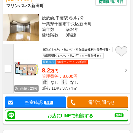
初期費用に注目
マリンパレス新田町
総武線/千葉駅 徒歩7分
千葉県千葉市中央区新田町
築年数
築24年
建物階数
8階建
家賃クレジット払い可（※保証会社利用等条件有）
初期費用クレジット払い可（※一部条件有）
写真充実
無料オンライン相談可
8.2
万円
管理費等：8,000円
敷
なし
礼
なし
3階
1DK
37.74㎡
画像 : 23枚
空室確認
電話で問合せ
無料
お店にLINEで相談する
無料