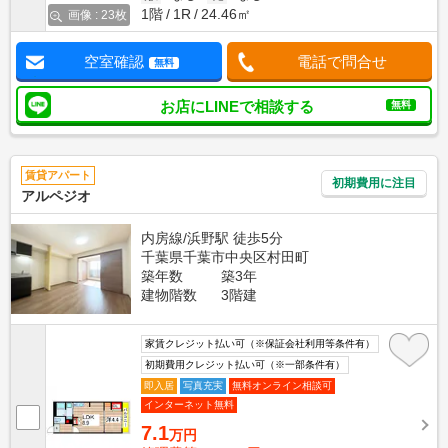
1階
1R
24.46㎡
画像 : 23枚
空室確認
電話で問合せ
無料
お店にLINEで相談する
無料
賃貸アパート
初期費用に注目
アルペジオ
内房線/浜野駅 徒歩5分
千葉県千葉市中央区村田町
築年数
築3年
建物階数
3階建
家賃クレジット払い可（※保証会社利用等条件有）
初期費用クレジット払い可（※一部条件有）
即入居
写真充実
無料オンライン相談可
インターネット無料
7.1
万円