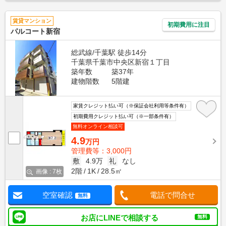
賃貸マンション
初期費用に注目
パルコート新宿
総武線/千葉駅 徒歩14分
千葉県千葉市中央区新宿１丁目
築年数
築37年
建物階数
5階建
家賃クレジット払い可（※保証会社利用等条件有）
初期費用クレジット払い可（※一部条件有）
無料オンライン相談可
4.9
万円
管理費等：3,000円
敷
4.9万
礼
なし
2階
1K
28.5㎡
画像 : 7枚
空室確認
電話で問合せ
無料
お店にLINEで相談する
無料