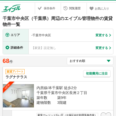
保存条件
閲覧履歴
お気に入り
千葉市中央区（千葉県）周辺のエイブル管理物件の賃貸
物件一覧
エリア
-
千葉市中央区
変更する
詳細条件
【家賃】設定無し
変更する
68
件
賃貸アパート
初期費用に注目
ラグナテラス
NEW
内房線/本千葉駅 徒歩2分
千葉県千葉市中央区長洲２丁目
築年数
築9年
建物階数
3階建
家賃クレジット払い可（※保証会社利用等条件有）