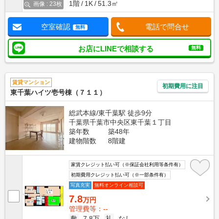
1階
1K
51.3㎡
画像 : 23枚
空室確認
電話で問合せ
無料
お店にLINEで相談する
無料
賃貸マンション
初期費用に注目
東千葉ハイツ壱号棟（７１１）
総武本線/東千葉駅 徒歩9分
千葉県千葉市中央区東千葉１丁目
築年数
築48年
建物階数
8階建
家賃クレジット払い可（※保証会社利用等条件有）
初期費用クレジット払い可（※一部条件有）
写真充実
無料オンライン相談可
7.8
万円
管理費等：--
敷
7.8万
礼
なし