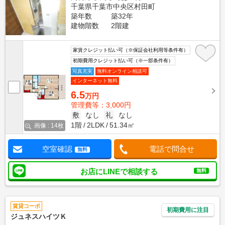
千葉県千葉市中央区村田町
築年数
築32年
建物階数
2階建
家賃クレジット払い可（※保証会社利用等条件有）
初期費用クレジット払い可（※一部条件有）
写真充実
無料オンライン相談可
インターネット無料
6.5
万円
管理費等：3,000円
敷
なし
礼
なし
1階
2LDK
51.34㎡
画像 : 14枚
空室確認
電話で問合せ
無料
お店にLINEで相談する
無料
賃貸コーポ
初期費用に注目
ジュネスハイツＫ