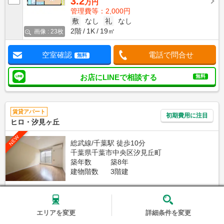
3.2
万円
管理費等：2,000円
敷
なし
礼
なし
2階
1K
19㎡
画像 : 23枚
空室確認
電話で問合せ
無料
お店にLINEで相談する
無料
賃貸アパート
初期費用に注目
ヒロ・汐見ヶ丘
NEW
総武線/千葉駅 徒歩10分
千葉県千葉市中央区汐見丘町
築年数
築8年
建物階数
3階建
家賃クレジット払い可（※保証会社利用等条件有）
初期費用クレジット払い可（※一部条件有）
新着
エリアを変更
詳細条件を変更
写真充実
無料オンライン相談可