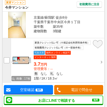
賃貸マンション
初期費用に注目
今井マンション
京葉線/蘇我駅 徒歩8分
千葉県千葉市中央区今井１丁目
築年数
築35年
建物階数
3階建
家賃クレジット払い可（※保証会社利用等条件有）
初期費用クレジット払い可（※一部条件有）
写真充実
無料オンライン相談可
インターネット無料
3.7
万円
管理費等：--
敷
なし
礼
なし
1階
1K
18.3㎡
画像 : 17枚
空室確認
電話で問合せ
無料
お店にLINEで相談する
無料