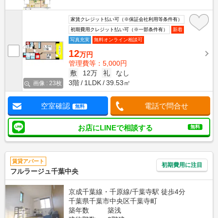
家賃クレジット払い可（※保証会社利用等条件有）
初期費用クレジット払い可（※一部条件有）
新着
写真充実
無料オンライン相談可
12
万円
管理費等：5,000円
敷
12万
礼
なし
3階
1LDK
39.53㎡
画像 : 23枚
空室確認
電話で問合せ
無料
お店にLINEで相談する
無料
賃貸アパート
初期費用に注目
フルラージュ千葉中央
京成千葉線・千原線/千葉寺駅 徒歩4分
千葉県千葉市中央区千葉寺町
築年数
築浅