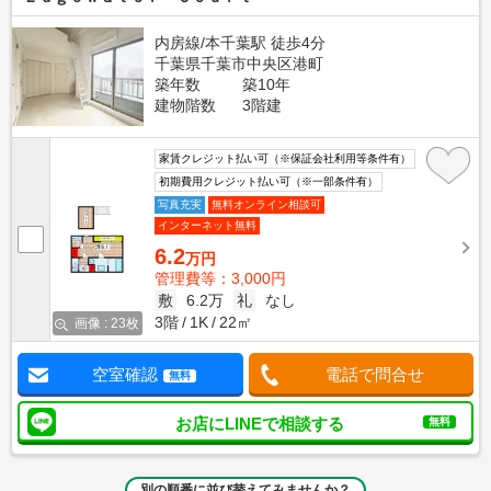
内房線/本千葉駅 徒歩4分
千葉県千葉市中央区港町
築年数
築10年
建物階数
3階建
家賃クレジット払い可（※保証会社利用等条件有）
初期費用クレジット払い可（※一部条件有）
写真充実
無料オンライン相談可
インターネット無料
6.2
万円
管理費等：3,000円
敷
6.2万
礼
なし
3階
1K
22㎡
画像 : 23枚
空室確認
電話で問合せ
無料
お店にLINEで相談する
無料
別の順番に並び替えてみませんか？