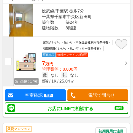
総武線/千葉駅 徒歩7分
千葉県千葉市中央区新田町
築年数
築24年
建物階数
8階建
家賃クレジット払い可（※保証会社利用等条件有）
初期費用クレジット払い可（※一部条件有）
写真充実
無料オンライン相談可
7
万円
管理費等：8,000円
敷
なし
礼
なし
8階
1K
25.04㎡
画像 : 17枚
空室確認
電話で問合せ
無料
お店にLINEで相談する
無料
賃貸マンション
初期費用に注目