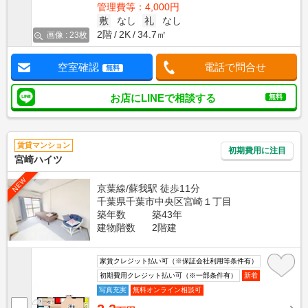
管理費等：4,000円
敷
なし
礼
なし
2階
2K
34.7㎡
画像 : 23枚
空室確認
電話で問合せ
無料
お店にLINEで相談する
無料
賃貸マンション
初期費用に注目
宮崎ハイツ
NEW
京葉線/蘇我駅 徒歩11分
千葉県千葉市中央区宮崎１丁目
築年数
築43年
建物階数
2階建
家賃クレジット払い可（※保証会社利用等条件有）
初期費用クレジット払い可（※一部条件有）
新着
写真充実
無料オンライン相談可