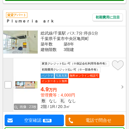
賃貸アパート
初期費用に注目
Ｐｌｕｍｅｒｉａ ａｒｋ
総武線/千葉駅 バス:7分:停歩1分
千葉県千葉市中央区亀岡町
築年数
築8年
建物階数
3階建
家賃クレジット払い可（※保証会社利用等条件有）
初期費用クレジット払い可（※一部条件有）
パノラマ
写真充実
無料オンライン相談可
インターネット無料
4.9
万円
管理費等：4,000円
敷
なし
礼
なし
2階
1R
20.3㎡
画像 : 23枚
空室確認
電話で問合せ
無料