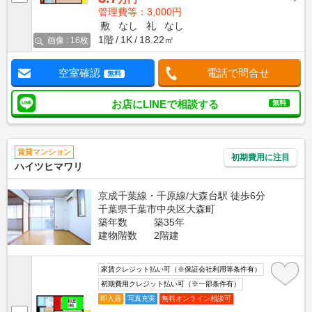
管理費等：3,000円
敷
なし
礼
なし
1階
1K
18.22㎡
画像 : 16枚
空室確認
電話で問合せ
無料
お店にLINEで相談する
無料
賃貸マンション
初期費用に注目
ハイツヒマワリ
京成千葉線・千原線/大森台駅 徒歩6分
千葉県千葉市中央区大森町
築年数
築35年
建物階数
2階建
家賃クレジット払い可（※保証会社利用等条件有）
初期費用クレジット払い可（※一部条件有）
即入居
写真充実
無料オンライン相談可