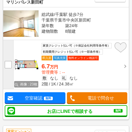
マリンパレス新田町
総武線/千葉駅 徒歩7分
千葉県千葉市中央区新田町
築年数
築24年
建物階数
8階建
家賃クレジット払い可（※保証会社利用等条件有）
初期費用クレジット払い可（※一部条件有）
即入居
写真充実
無料オンライン相談可
6.7
万円
管理費等：--
敷
なし
礼
なし
2階
1K
24.38㎡
画像 : 23枚
空室確認
電話で問合せ
無料
お店にLINEで相談する
無料
賃貸マンション