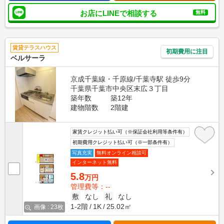
お店にLINEで相談する
無料
賃貸テラスハウス
初期費用に注目
ベルサーラ
京成千葉線・千原線/千葉寺駅 徒歩9分
千葉県千葉市中央区末広３丁目
築年数
築12年
建物階数
2階建
家賃クレジット払い可（※保証会社利用等条件有）
初期費用クレジット払い可（※一部条件有）
写真充実
無料オンライン相談可
インターネット無料
5.8
万円
管理費等：--
敷
なし
礼
なし
1-2階
1K
25.02㎡
画像 : 23枚