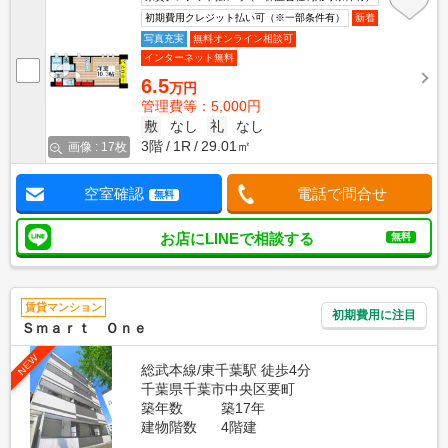
初期費用クレジット払い可（※一部条件有）
新着
写真充実
無料オンライン相談可
インターネット無料
6.5
万円
管理費等：5,000円
敷
なし
礼
なし
3階
1R
29.01㎡
画像 : 17枚
空室確認
電話で問合せ
無料
お店にLINEで相談する
無料
賃貸マンション
初期費用に注目
Ｓｍａｒｔ Ｏｎｅ
NEW
総武本線/東千葉駅 徒歩4分
千葉県千葉市中央区要町
築年数
築17年
建物階数
4階建