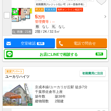
初期費用クレジット払い可（※一部条件有）
即入居
写真充実
無料オンライン相談可
5
万円
管理費等：--
敷
なし
礼
なし
2階
2K
32.5㎡
画像 : 21枚
空室確認
電話で問合せ
無料
お店にLINEで相談する
無料
賃貸アパート
初期費用に注目
ユーカリハイツ
京成本線/ユーカリが丘駅 徒歩7分
千葉県佐倉市上座
築年数
築38年
建物階数
2階建