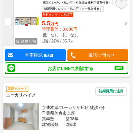
家賃クレジット払い可（※保証会社利用等条件有）
初期費用クレジット払い可（※一部条件有）
無料オンライン相談可
5.5
万円
管理費等：3,000円
敷
なし
礼
なし
1階
2DK
35.7㎡
画像 : 7枚
空室確認
電話で問合せ
無料
お店にLINEで相談する
無料
賃貸アパート
初期費用に注目
ユーカリハイツ
京成本線/ユーカリが丘駅 徒歩7分
千葉県佐倉市上座
築年数
築38年
建物階数
2階建