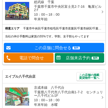
総武線 千葉
千葉県千葉市中央区富士見2-7-16 亀屋ビル
2Ｆ
10：00～18：00
年末年始
得意エリア
千葉市中央区/千葉市稲毛区/千葉市若葉区/千葉市緑区/千葉市花見川区
当社の仲介手数料は家賃の55%です。学割、女子割もやってます
この店舗に問合せる
無料
電話で問合せ
店舗来店予約
無料
この店舗の掲載
エイブル八千代台店
賃貸物件一覧へ
京成本線 八千代台
千葉県八千代市八千代台南1-7-2 センチュリ
ー八千代ビル1F
10：00～18：00
年末年始 水曜