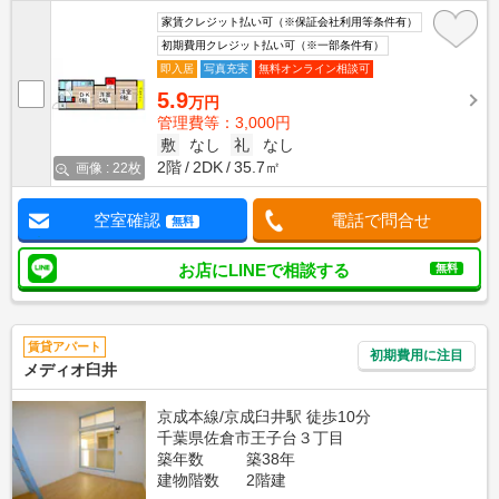
家賃クレジット払い可（※保証会社利用等条件有）
初期費用クレジット払い可（※一部条件有）
即入居
写真充実
無料オンライン相談可
5.9
万円
管理費等：3,000円
敷
なし
礼
なし
2階
2DK
35.7㎡
画像 : 22枚
空室確認
電話で問合せ
無料
お店にLINEで相談する
無料
賃貸アパート
初期費用に注目
メディオ臼井
京成本線/京成臼井駅 徒歩10分
千葉県佐倉市王子台３丁目
築年数
築38年
建物階数
2階建