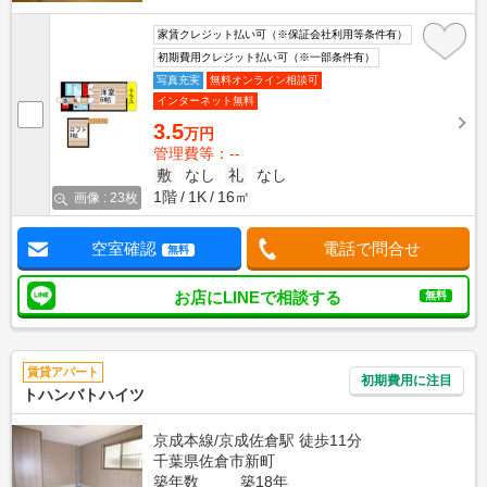
家賃クレジット払い可（※保証会社利用等条件有）
初期費用クレジット払い可（※一部条件有）
写真充実
無料オンライン相談可
インターネット無料
3.5
万円
管理費等：--
敷
なし
礼
なし
1階
1K
16㎡
画像 : 23枚
空室確認
電話で問合せ
無料
お店にLINEで相談する
無料
賃貸アパート
初期費用に注目
トハンバトハイツ
京成本線/京成佐倉駅 徒歩11分
千葉県佐倉市新町
築年数
築18年