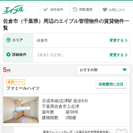
保存条件
閲覧履歴
お気に入り
佐倉市（千葉県）周辺のエイブル管理物件の賃貸物件一
覧
エリア
-
佐倉市
変更する
詳細条件
【家賃】設定無し
変更する
5
件
賃貸ハイツ
初期費用に注目
ファミールハイツ
京成本線/志津駅 徒歩5分
千葉県佐倉市上志津
築年数
築38年
建物階数
2階建
家賃クレジット払い可（※保証会社利用等条件有）