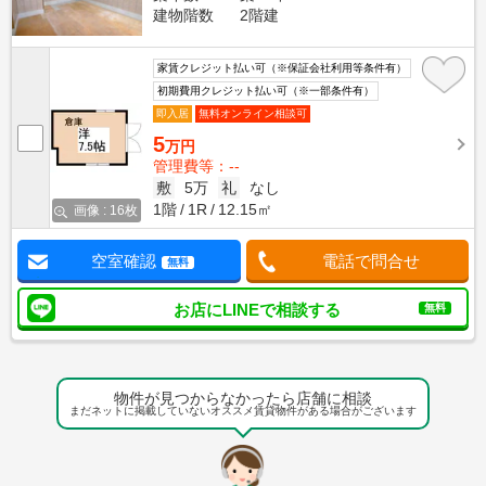
建物階数
2階建
家賃クレジット払い可（※保証会社利用等条件有）
初期費用クレジット払い可（※一部条件有）
即入居
無料オンライン相談可
5
万円
管理費等：--
敷
5万
礼
なし
1階
1R
12.15㎡
画像 : 16枚
空室確認
電話で問合せ
無料
お店にLINEで相談する
無料
物件が見つからなかったら店舗に相談
まだネットに掲載していないオススメ賃貸物件がある場合がございます